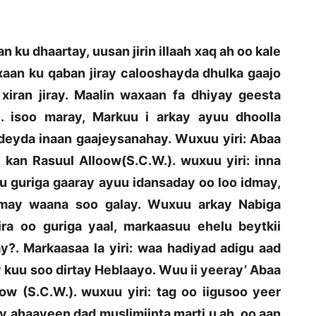
n ku dhaartay, uusan jirin illaah xaq ah oo kale
xaan ku qaban jiray calooshayda dhulka gaajo
iran jiray. Maalin waxaan fa dhiyay geesta
 isoo maray, Markuu i arkay ayuu dhoolla
deyda inaan gaajeysanahay. Wuxuu yiri: Abaa
 kan Rasuul Alloow(S.C.W.). wuxuu yiri: inna
 guriga gaaray ayuu idansaday oo loo idmay,
dmay waana soo galay. Wuxuu arkay Nabiga
ra oo guriga yaal, markaasuu ehelu beytkii
?. Markaasaa la yiri: waa hadiyad adigu aad
 kuu soo dirtay Heblaayo. Wuu ii yeeray’ Abaa
oow (S.C.W.). wuxuu yiri: tag oo iigusoo yeer
y ahaayeen dad muslimiinta marti u ah, oo aan