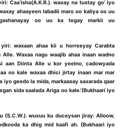
ri: Caa’isha(A.K.R.). waxay na tustay go’ iyo
 waxay ahaayeen labadii maro oo kaliya oo uu
u gashanayay oo uu ka tegay markii uu
yiri: waxaan ahaa kii u horreeyay Carabta
ka Alle. Waxaa nagu waajib ahaa inaan wadno
si aan Diinta Alle u kor yeelno, cadowyada
aa oo kale waxaa dhici jirtay inaan mar mar
iyo geedo la mida, markaasay saxarada qaar
gan sida saalada Ariga oo kale.'(Bukhaari iyo
u (S.C.W.). wuxuu ku duceysan jiray: Alloow,
dkooda ka dhig mid kaafi ah. (Bukhaari iyo