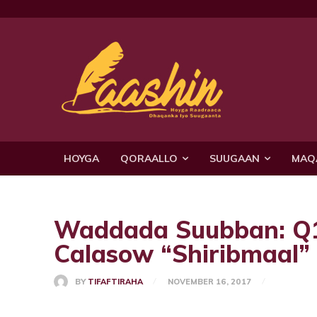
HOYGA
QORAALLO
SUUGAAN
MAQ
Waddada Suubban: Q1
Calasow “Shiribmaal”
BY
TIFAFTIRAHA
NOVEMBER 16, 2017