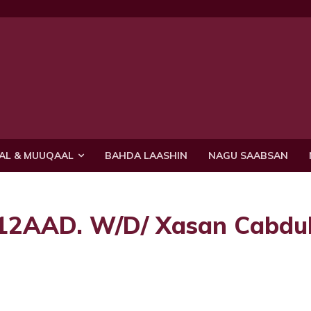
AL & MUUQAAL
BAHDA LAASHIN
NAGU SAABSAN
2AAD. W/D/ Xasan Cabdul