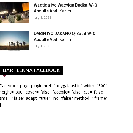
Waqtiga iyo Wacyiga Dadka, W-Q:
Abdulle Abdi Karim
July 6, 2026
DABIN IYO DAKANO Q-3aad W-Q:
Abdulle Abdi Karim
July 1, 2026
BARTEENNA FACEBOOK
[facebook-page-plugin href="hoygalaashin" width="300"
height="300" cover="false" facepile="false" cta="false"
small="false" adapt="true" link="false" method="iframe"
]