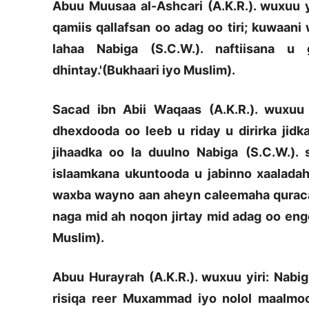
Abuu Muusaa al-Ashcari (A.K.R.). wuxuu yi
qamiis qallafsan oo adag oo tiri; kuwaani
lahaa Nabiga (S.C.W.). naftiisana 
dhintay.'(Bukhaari iyo Muslim).
Sacad ibn Abii Waqaas (A.K.R.). wuxuu 
dhexdooda oo leeb u riday u dirirka jid
jihaadka oo la duulno Nabiga (S.C.W.). 
islaamkana ukuntooda u jabinno xaaladah
waxba wayno aan aheyn caleemaha quraca 
naga mid ah noqon jirtay mid adag oo enge
Muslim).
Abuu Hurayrah (A.K.R.). wuxuu yiri: Nabig
risiqa reer Muxammad iyo nolol maalmoo