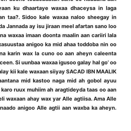
ayaan ku dhaartaye waxaa dhaceysa in laga
an taa?. Sidoo kale waxaa naloo sheegay in
 Jannada ay isu jiraan meel afartan sano loo
a waxaa imaan doonta maalin aan cariiri lala
asuustaa anigoo ka mid ahaa toddoba nin oo
na karin wax la cuno oo aan aheyn caleenta
aceen. Si uunbaa waxaa igusoo galay hal go’ oo
aalay kii kale waxaan siiyay SACAD IBN MAALIK
Maantana mid kastoo naga mid ah gobol ayuu
karo ruux muhiim ah aragtideyda taas oo aan
i waxaan ahay wax yar Alle agtiisa. Ama Alle
naado anigoo Alle agtii aan waxba ka aheyn.