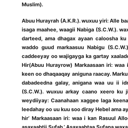
Muslim).
Abuu Hurayrah (A.K.R.). wuxuu yiri: Alle baa
isaga maahee, waagii Nabiga (S.C.W.). wa
darteed, ama dhagax ayaan caloosha ku x
waddo guud markaasuu Nabigu (S.C.W.).
caddeeyay oo wajigayga ka gartay xaalad
Hir(Abuu Hurayrow) Markaasaan iri: waa i
keen oo dhaqaaqay aniguna raacay. Markuu
dabadeedna galay, anigana waa uu ii i
(S.C.W.). wuxuu arkay caano xeero ku ji
weydiiyay: Caanahaan xaggee laga keenay
leedahay oo uu kuu soo diray Hebel ama ay
hir’ Markaasaan iri: waa i kan Rasuul All
asaxaabtii Sufah.’ Asaxaabtaa Sufana waxa