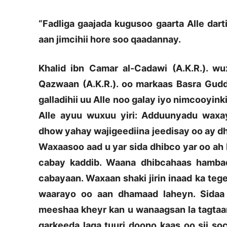
“Fadliga gaajada kugusoo gaarta Alle dart
aan jimcihii hore soo qaadannay.
Khalid ibn Camar al-Cadawi (A.K.R.). w
Qazwaan (A.K.R.). oo markaas Basra Gudd
galladihii uu Alle noo galay iyo nimcooyi
Alle ayuu wuxuu yiri: Adduunyadu waxa
dhow yahay wajigeediina jeedisay oo ay d
Waxaasoo aad u yar sida dhibco yar oo ah 
cabay kaddib. Waana dhibcahaas hamba
cabayaan. Waxaan shaki jirin inaad ka teg
waarayo oo aan dhamaad laheyn. Sidaa 
meeshaa kheyr kan u wanaagsan la tagtaa
qarkeeda laga tuuri doono kaas oo sii s