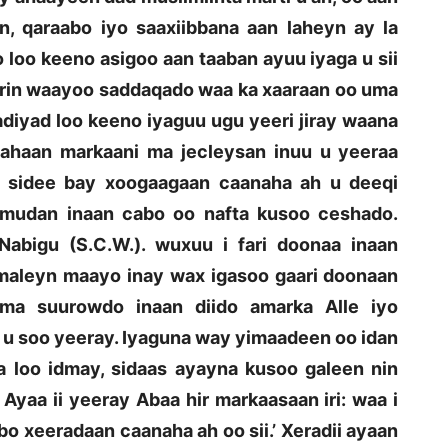
, qaraabo iyo saaxiibbana aan laheyn ay la
 loo keeno asigoo aan taaban ayuu iyaga u sii
 jirin waayoo saddaqado waa ka xaaraan oo uma
adiyad loo keeno iyaguu ugu yeeri jiray waana
a ahaan markaani ma jecleysan inuu u yeeraa
i: sidee bay xoogaagaan caanaha ah u deeqi
mudan inaan cabo oo nafta kusoo ceshado.
Nabigu (S.C.W.). wuxuu i fari doonaa inaan
 maleyn maayo inay wax igasoo gaari doonaan
ma suurowdo inaan diido amarka Alle iyo
o u soo yeeray. Iyaguna way yimaadeen oo idan
 loo idmay, sidaas ayayna kusoo galeen nin
 Ayaa ii yeeray Abaa hir markaasaan iri: waa i
bo xeeradaan caanaha ah oo sii.’ Xeradii ayaan