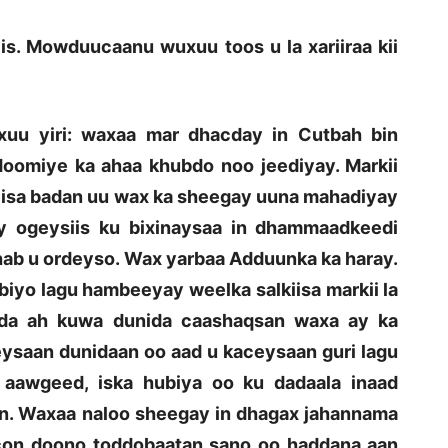
iis. Mowduucaanu wuxuu toos u la xariiraa kii
uxuu yiri: waxaa mar dhacday in Cutbah bin
oomiye ka ahaa khubdo noo jeediyay. Markii
nkiisa badan uu wax ka sheegay uuna mahadiyay
y ogeysiis ku bixinaysaa in dhammaadkeedi
hab u ordeyso. Wax yarbaa Adduunka ka haray.
biyo lagu hambeeyay weelka salkiisa markii la
da ah kuwa dunida caashaqsan waxa ay ka
eysaan dunidaan oo aad u kaceysaan guri lagu
aawgeed, iska hubiya oo ku dadaala inaad
n. Waxaa naloo sheegay in dhagax jahannama
ocon doono toddobaatan sano oo haddana aan