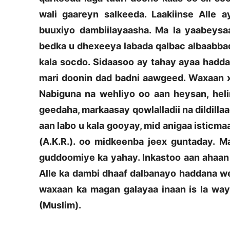
wali gaareyn salkeeda. Laakiinse Alle 
buuxiyo dambiilayaasha. Ma la yaabeysa
bedka u dhexeeya labada qalbac albaabbada
kala socdo. Sidaasoo ay tahay ayaa haddan
mari doonin dad badni aawgeed. Waxaan x
Nabiguna na wehliyo oo aan heysan, heli
geedaha, markaasay qowlalladii na dildilla
aan labo u kala gooyay, mid anigaa isticm
(A.K.R.). oo midkeenba jeex guntaday. 
guddoomiye ka yahay. Inkastoo aan ahaan 
Alle ka dambi dhaaf dalbanayo haddana wel
waxaan ka magan galayaa inaan is la way
(Muslim).