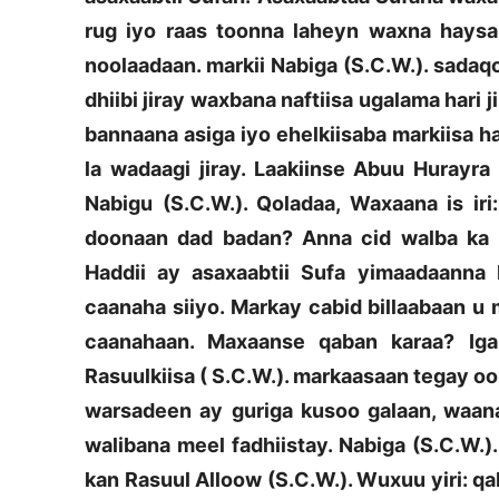
rug iyo raas toonna laheyn waxna haysan
noolaadaan. markii Nabiga (S.C.W.). sadaqo
dhiibi jiray waxbana naftiisa ugalama hari
bannaana asiga iyo ehelkiisaba markiisa h
la wadaagi jiray. Laakiinse Abuu Hurayr
Nabigu (S.C.W.). Qoladaa, Waxaana is ir
doonaan dad badan? Anna cid walba ka 
Haddii ay asaxaabtii Sufa yimaadaanna 
caanaha siiyo. Markay cabid billaabaan u
caanahaan. Maxaanse qaban karaa? Iga
Rasuulkiisa ( S.C.W.). markaasaan tegay o
warsadeen ay guriga kusoo galaan, waana
walibana meel fadhiistay. Nabiga (S.C.W.).
kan Rasuul Alloow (S.C.W.). Wuxuu yiri: qa