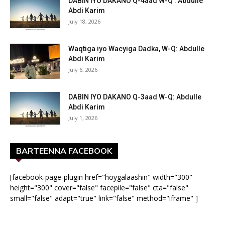
DABIN IYO DAKANO Q-4aad W-Q : Abdulle
Abdi Karim
July 18, 2026
Waqtiga iyo Wacyiga Dadka, W-Q: Abdulle
Abdi Karim
July 6, 2026
DABIN IYO DAKANO Q-3aad W-Q: Abdulle
Abdi Karim
July 1, 2026
BARTEENNA FACEBOOK
[facebook-page-plugin href="hoygalaashin" width="300"
height="300" cover="false" facepile="false" cta="false"
small="false" adapt="true" link="false" method="iframe" ]