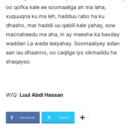
oo qofka kale ee soomaaliga ah ma laha,
xuquuqna ku ma leh, hadduu rabo ha ku
dhasho, mar haddii uu qabiil kale yahay, sow
macnaheedu ma aha, in ay meesha ka baxday
waddan La wada leeyahay. Soomaaliyey sidan
aan isu dhaanno, oo caqliga iyo xikmaddu ha
shaqayso.
W/Q:
Luul Abdi Hassan
Facebook
Twitter