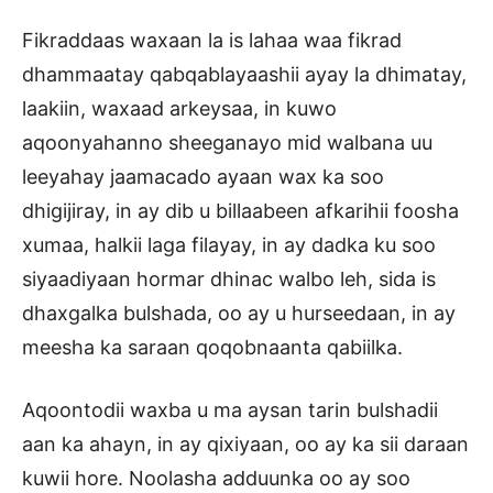
Fikraddaas waxaan la is lahaa waa fikrad
dhammaatay qabqablayaashii ayay la dhimatay,
laakiin, waxaad arkeysaa, in kuwo
aqoonyahanno sheeganayo mid walbana uu
leeyahay jaamacado ayaan wax ka soo
dhigijiray, in ay dib u billaabeen afkarihii foosha
xumaa, halkii laga filayay, in ay dadka ku soo
siyaadiyaan hormar dhinac walbo leh, sida is
dhaxgalka bulshada, oo ay u hurseedaan, in ay
meesha ka saraan qoqobnaanta qabiilka.
Aqoontodii waxba u ma aysan tarin bulshadii
aan ka ahayn, in ay qixiyaan, oo ay ka sii daraan
kuwii hore. Noolasha adduunka oo ay soo