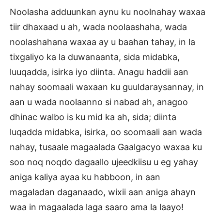
Noolasha adduunkan aynu ku noolnahay waxaa
tiir dhaxaad u ah, wada noolaashaha, wada
noolashahana waxaa ay u baahan tahay, in la
tixgaliyo ka la duwanaanta, sida midabka,
luuqadda, isirka iyo diinta. Anagu haddii aan
nahay soomaali waxaan ku guuldaraysannay, in
aan u wada noolaanno si nabad ah, anagoo
dhinac walbo is ku mid ka ah, sida; diinta
luqadda midabka, isirka, oo soomaali aan wada
nahay, tusaale magaalada Gaalgacyo waxaa ku
soo noq noqdo dagaallo ujeedkiisu u eg yahay
aniga kaliya ayaa ku habboon, in aan
magaladan daganaado, wixii aan aniga ahayn
waa in magaalada laga saaro ama la laayo!