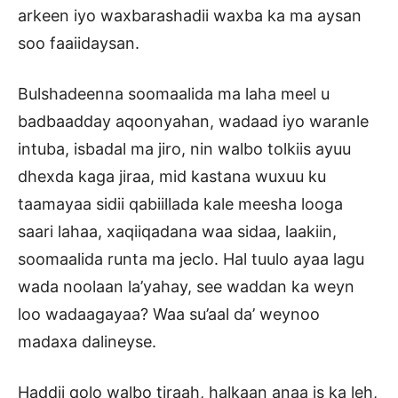
arkeen iyo waxbarashadii waxba ka ma aysan
soo faaiidaysan.
Bulshadeenna soomaalida ma laha meel u
badbaadday aqoonyahan, wadaad iyo waranle
intuba, isbadal ma jiro, nin walbo tolkiis ayuu
dhexda kaga jiraa, mid kastana wuxuu ku
taamayaa sidii qabiillada kale meesha looga
saari lahaa, xaqiiqadana waa sidaa, laakiin,
soomaalida runta ma jeclo. Hal tuulo ayaa lagu
wada noolaan la’yahay, see waddan ka weyn
loo wadaagayaa? Waa su’aal da’ weynoo
madaxa dalineyse.
Haddii qolo walbo tiraah, halkaan anaa is ka leh,