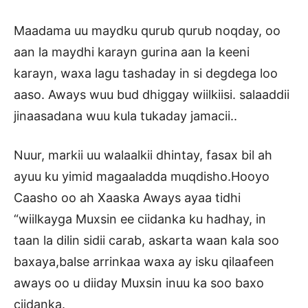
Maadama uu maydku qurub qurub noqday, oo
aan la maydhi karayn gurina aan la keeni
karayn, waxa lagu tashaday in si degdega loo
aaso. Aways wuu bud dhiggay wiilkiisi. salaaddii
jinaasadana wuu kula tukaday jamacii..
Nuur, markii uu walaalkii dhintay, fasax bil ah
ayuu ku yimid magaaladda muqdisho.Hooyo
Caasho oo ah Xaaska Aways ayaa tidhi
“wiilkayga Muxsin ee ciidanka ku hadhay, in
taan la dilin sidii carab, askarta waan kala soo
baxaya,balse arrinkaa waxa ay isku qilaafeen
aways oo u diiday Muxsin inuu ka soo baxo
ciidanka.