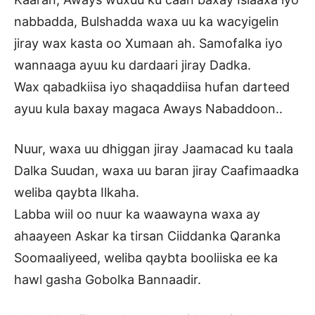
nabbadda, Bulshadda waxa uu ka wacyigelin
jiray wax kasta oo Xumaan ah. Samofalka iyo
wannaaga ayuu ku dardaari jiray Dadka.
Wax qabadkiisa iyo shaqaddiisa hufan darteed
ayuu kula baxay magaca Aways Nabaddoon..
Nuur, waxa uu dhiggan jiray Jaamacad ku taala
Dalka Suudan, waxa uu baran jiray Caafimaadka
weliba qaybta Ilkaha.
Labba wiil oo nuur ka waawayna waxa ay
ahaayeen Askar ka tirsan Ciiddanka Qaranka
Soomaaliyeed, weliba qaybta booliiska ee ka
hawl gasha Gobolka Bannaadir.