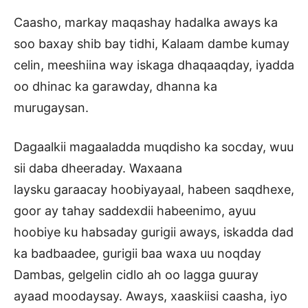
Caasho, markay maqashay hadalka aways ka
soo baxay shib bay tidhi, Kalaam dambe kumay
celin, meeshiina way iskaga dhaqaaqday, iyadda
oo dhinac ka garawday, dhanna ka
murugaysan.
Dagaalkii magaaladda muqdisho ka socday, wuu
sii daba dheeraday. Waxaana
laysku garaacay hoobiyayaal, habeen saqdhexe,
goor ay tahay saddexdii habeenimo, ayuu
hoobiye ku habsaday gurigii aways, iskadda dad
ka badbaadee, gurigii baa waxa uu noqday
Dambas, gelgelin cidlo ah oo lagga guuray
ayaad moodaysay. Aways, xaaskiisi caasha, iyo