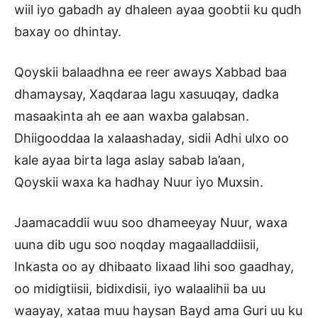
wiil iyo gabadh ay dhaleen ayaa goobtii ku qudh
baxay oo dhintay.
Qoyskii balaadhna ee reer aways Xabbad baa
dhamaysay, Xaqdaraa lagu xasuuqay, dadka
masaakinta ah ee aan waxba galabsan.
Dhiigooddaa la xalaashaday, sidii Adhi ulxo oo
kale ayaa birta laga aslay sabab la’aan,
Qoyskii waxa ka hadhay Nuur iyo Muxsin.
Jaamacaddii wuu soo dhameeyay Nuur, waxa
uuna dib ugu soo noqday magaalladdiisii,
Inkasta oo ay dhibaato lixaad lihi soo gaadhay,
oo midigtiisii, bidixdisii, iyo walaalihii ba uu
waayay, xataa muu haysan Bayd ama Guri uu ku