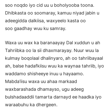
soo noqdo iyo cid uu u boholyooba toona.
Dhibkasta oo soomaray, kamuu niyad jabin u
adeegidda dalkiisa, waxyeelo kasta oo
soo gaadhay wuu ku samray.
Waxa uu wax ka baranaayay Dal xuddun u ah
Tahriibka oo la sii dhaxmarayay. Nuur wuu la
kulmay boqolaal dhalinyaro, ah oo tahriibayaal
ah, balse hadafkiisu wuu ka waynaa tahriib, iyo
waddamo shisheeye inuu u hayaamo.
Mabda’iisu waxa uu ahaa markaad
waxbarashada dhamayso, ugu adeeg
bulshadaaddii tamarta darnayd ee haadka iyo
waraabuhu ka dhergeen.