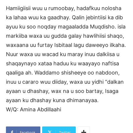
Hamiigiisii wuu u rumoobay, hadafkuu nolosha
ka lahaa wuu ka gaadhay. Qalin jebintiisi ka dib
ayuu ku soo noqday magaaladda Muqdisho. isla
markiiba waxa uu gudda galay hawlihiisi shaqo,
waxaana uu furtay Isbitaal lagu daweeyo ilkaha.
Nuur waxa uu wacad ku maray inuu dalkiisa u
shaqaynayo xataa haduu ku waayayo naftisa
qaaliga ah. Waddamo shisheeye oo nabdoon,
inuu u cararo wuu diiday, waxa uu yidhi “dalkan
ayaan u dhashay, wax na u soo bartay, Isaga
ayaan ku dhashay kuna dhimanayaa.
W/Q: Amina Abdillaahi
Facebook
Twitter