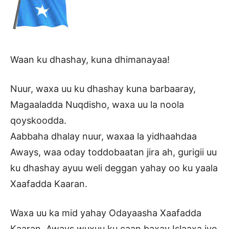
Waan ku dhashay, kuna dhimanayaa!
Nuur, waxa uu ku dhashay kuna barbaaray,
Magaaladda Nuqdisho, waxa uu la noola
qoyskoodda.
Aabbaha dhalay nuur, waxaa la yidhaahdaa
Aways, waa oday toddobaatan jira ah, gurigii uu
ku dhashay ayuu weli deggan yahay oo ku yaala
Xaafadda Kaaran.
Waxa uu ka mid yahay Odayaasha Xaafadda
Kaaran, Aways wuxuu ku caan baxay Islaaxa iyo