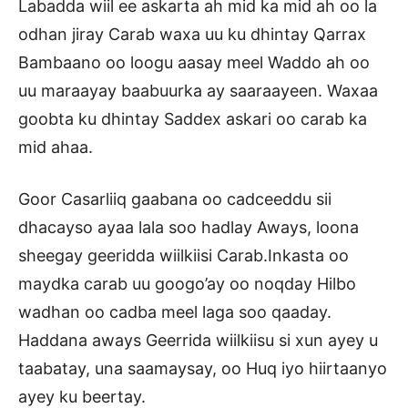
Labadda wiil ee askarta ah mid ka mid ah oo la
odhan jiray Carab waxa uu ku dhintay Qarrax
Bambaano oo loogu aasay meel Waddo ah oo
uu maraayay baabuurka ay saaraayeen. Waxaa
goobta ku dhintay Saddex askari oo carab ka
mid ahaa.
Goor Casarliiq gaabana oo cadceeddu sii
dhacayso ayaa lala soo hadlay Aways, loona
sheegay geeridda wiilkiisi Carab.Inkasta oo
maydka carab uu googo’ay oo noqday Hilbo
wadhan oo cadba meel laga soo qaaday.
Haddana aways Geerrida wiilkiisu si xun ayey u
taabatay, una saamaysay, oo Huq iyo hiirtaanyo
ayey ku beertay.