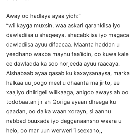
Away oo hadlaya ayaa yidh:”
“wiilkayga muxsin, waa askari qarankiisa iyo
dawladiisa u shaqeeya, shacabkiisa iyo magaca
dawladiisa ayuu difaacaa. Maanta haddan u
yeedhano waxba maynu faa’iidin, oo kuwa kale
ee dawladda ka soo horjeeda ayuu raacaya.
Alshabaab ayaa qasab ku kaxaysanaysa, marka
halkaa uu joogo meel u dhaanta ma jirto, ee
xaajiyo dhiirigeli wiilkaaga, anigoo aways ah oo
todobaatan jir ah Qoriga ayaan dheega ku
qaadan, oo dalka waan xorayn, si aannu
nabbad buuxada iyo degganaansho waara u
helo, oo mar uun werwerli’i seexano,,