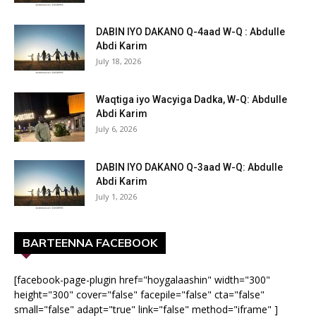
DABIN IYO DAKANO Q-4aad W-Q : Abdulle
Abdi Karim
July 18, 2026
Waqtiga iyo Wacyiga Dadka, W-Q: Abdulle
Abdi Karim
July 6, 2026
DABIN IYO DAKANO Q-3aad W-Q: Abdulle
Abdi Karim
July 1, 2026
BARTEENNA FACEBOOK
[facebook-page-plugin href="hoygalaashin" width="300"
height="300" cover="false" facepile="false" cta="false"
small="false" adapt="true" link="false" method="iframe" ]