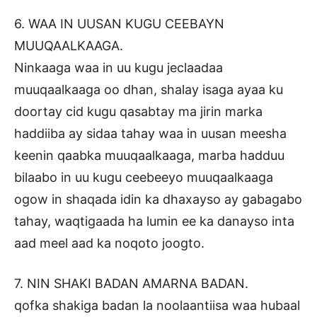
6. WAA IN UUSAN KUGU CEEBAYN
MUUQAALKAAGA.
Ninkaaga waa in uu kugu jeclaadaa
muuqaalkaaga oo dhan, shalay isaga ayaa ku
doortay cid kugu qasabtay ma jirin marka
haddiiba ay sidaa tahay waa in uusan meesha
keenin qaabka muuqaalkaaga, marba hadduu
bilaabo in uu kugu ceebeeyo muuqaalkaaga
ogow in shaqada idin ka dhaxayso ay gabagabo
tahay, waqtigaada ha lumin ee ka danayso inta
aad meel aad ka noqoto joogto.
7. NIN SHAKI BADAN AMARNA BADAN.
qofka shakiga badan la noolaantiisa waa hubaal