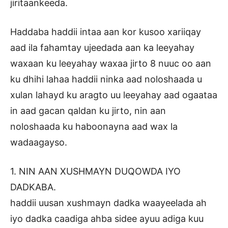
jiritaankeeda.
Haddaba haddii intaa aan kor kusoo xariiqay
aad ila fahamtay ujeedada aan ka leeyahay
waxaan ku leeyahay waxaa jirto 8 nuuc oo aan
ku dhihi lahaa haddii ninka aad noloshaada u
xulan lahayd ku aragto uu leeyahay aad ogaataa
in aad gacan qaldan ku jirto, nin aan
noloshaada ku haboonayna aad wax la
wadaagayso.
1. NIN AAN XUSHMAYN DUQOWDA IYO
DADKABA.
haddii uusan xushmayn dadka waayeelada ah
iyo dadka caadiga ahba sidee ayuu adiga kuu