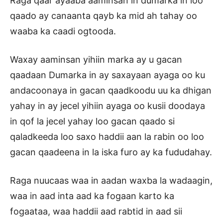
Raga qaar ayaaba aaminsan in dumarka in loo
qaado ay canaanta qayb ka mid ah tahay oo
waaba ka caadi ogtooda.
Waxay aaminsan yihiin marka ay u gacan
qaadaan Dumarka in ay saxayaan ayaga oo ku
andacoonaya in gacan qaadkoodu uu ka dhigan
yahay in ay jecel yihiin ayaga oo kusii doodaya
in qof la jecel yahay loo gacan qaado si
qaladkeeda loo saxo haddii aan la rabin oo loo
gacan qaadeena in la iska furo ay ka fududahay.
Raga nuucaas waa in aadan waxba la wadaagin,
waa in aad inta aad ka fogaan karto ka
fogaataa, waa haddii aad rabtid in aad sii