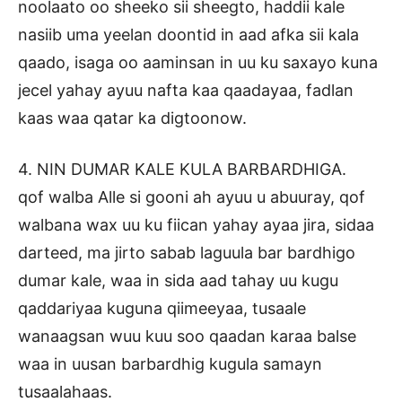
noolaato oo sheeko sii sheegto, haddii kale
nasiib uma yeelan doontid in aad afka sii kala
qaado, isaga oo aaminsan in uu ku saxayo kuna
jecel yahay ayuu nafta kaa qaadayaa, fadlan
kaas waa qatar ka digtoonow.
4. NIN DUMAR KALE KULA BARBARDHIGA.
qof walba Alle si gooni ah ayuu u abuuray, qof
walbana wax uu ku fiican yahay ayaa jira, sidaa
darteed, ma jirto sabab laguula bar bardhigo
dumar kale, waa in sida aad tahay uu kugu
qaddariyaa kuguna qiimeeyaa, tusaale
wanaagsan wuu kuu soo qaadan karaa balse
waa in uusan barbardhig kugula samayn
tusaalahaas.