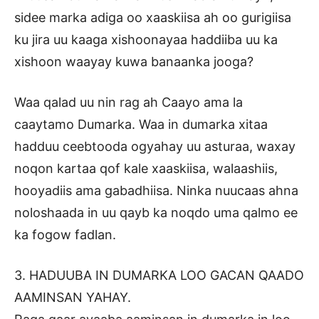
sidee marka adiga oo xaaskiisa ah oo gurigiisa
ku jira uu kaaga xishoonayaa haddiiba uu ka
xishoon waayay kuwa banaanka jooga?
Waa qalad uu nin rag ah Caayo ama la
caaytamo Dumarka. Waa in dumarka xitaa
hadduu ceebtooda ogyahay uu asturaa, waxay
noqon kartaa qof kale xaaskiisa, walaashiis,
hooyadiis ama gabadhiisa. Ninka nuucaas ahna
noloshaada in uu qayb ka noqdo uma qalmo ee
ka fogow fadlan.
3. HADUUBA IN DUMARKA LOO GACAN QAADO
AAMINSAN YAHAY.