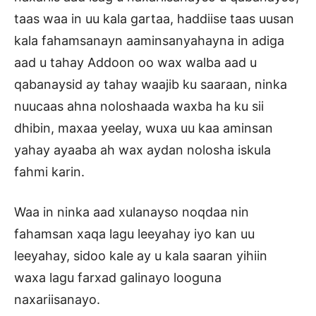
taas waa in uu kala gartaa, haddiise taas uusan
kala fahamsanayn aaminsanyahayna in adiga
aad u tahay Addoon oo wax walba aad u
qabanaysid ay tahay waajib ku saaraan, ninka
nuucaas ahna noloshaada waxba ha ku sii
dhibin, maxaa yeelay, wuxa uu kaa aminsan
yahay ayaaba ah wax aydan nolosha iskula
fahmi karin.
Waa in ninka aad xulanayso noqdaa nin
fahamsan xaqa lagu leeyahay iyo kan uu
leeyahay, sidoo kale ay u kala saaran yihiin
waxa lagu farxad galinayo looguna
naxariisanayo.