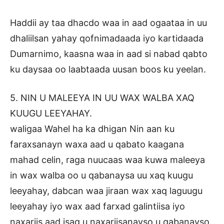
Haddii ay taa dhacdo waa in aad ogaataa in uu
dhaliilsan yahay qofnimadaada iyo kartidaada
Dumarnimo, kaasna waa in aad si nabad qabto
ku daysaa oo laabtaada uusan boos ku yeelan.
5. NIN U MALEEYA IN UU WAX WALBA XAQ
KUUGU LEEYAHAY.
waligaa Wahel ha ka dhigan Nin aan ku
faraxsanayn waxa aad u qabato kaagana
mahad celin, raga nuucaas waa kuwa maleeya
in wax walba oo u qabanaysa uu xaq kuugu
leeyahay, dabcan waa jiraan wax xaq laguugu
leeyahay iyo wax aad farxad galintiisa iyo
naxariis aad isag u naxariisanayso u qabanayso,