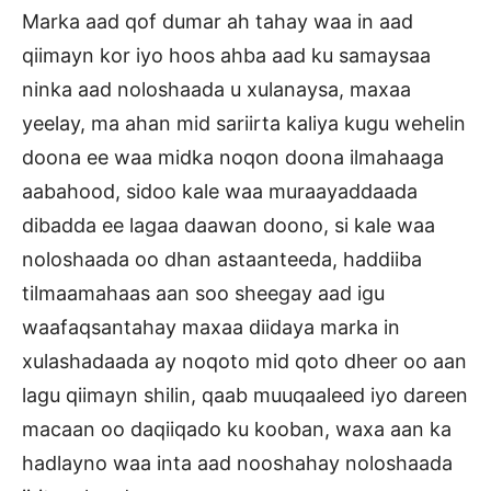
Marka aad qof dumar ah tahay waa in aad
qiimayn kor iyo hoos ahba aad ku samaysaa
ninka aad noloshaada u xulanaysa, maxaa
yeelay, ma ahan mid sariirta kaliya kugu wehelin
doona ee waa midka noqon doona ilmahaaga
aabahood, sidoo kale waa muraayaddaada
dibadda ee lagaa daawan doono, si kale waa
noloshaada oo dhan astaanteeda, haddiiba
tilmaamahaas aan soo sheegay aad igu
waafaqsantahay maxaa diidaya marka in
xulashadaada ay noqoto mid qoto dheer oo aan
lagu qiimayn shilin, qaab muuqaaleed iyo dareen
macaan oo daqiiqado ku kooban, waxa aan ka
hadlayno waa inta aad nooshahay noloshaada