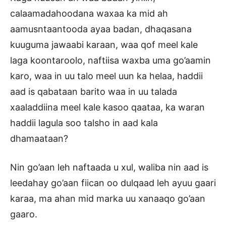
calaamadahoodana waxaa ka mid ah
aamusntaantooda ayaa badan, dhaqasana
kuuguma jawaabi karaan, waa qof meel kale
laga koontaroolo, naftiisa waxba uma go’aamin
karo, waa in uu talo meel uun ka helaa, haddii
aad is qabataan barito waa in uu talada
xaaladdiina meel kale kasoo qaataa, ka waran
haddii lagula soo talsho in aad kala
dhamaataan?
Nin go’aan leh naftaada u xul, waliba nin aad is
leedahay go’aan fiican oo dulqaad leh ayuu gaari
karaa, ma ahan mid marka uu xanaaqo go’aan
gaaro.