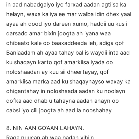
in aad nabadgalyo iyo farxad aadan agtiisa ka
helayn, waxa kaliya ee mar walba idin dhex yaal
ayaa ah dood iyo dareen xumo, haddii uu kusii
darsado amar bixin joogta ah iyana waa
dhibaato kale oo baaxaddeeda leh, adiga qof
Baniaadam ah ayaa tahay bal is waydii inta aad
ku shaqayn karto qof amarkiisa iyada oo
noloshaadan ay kuu sii dheertayay, qof
amarkiisa marka aad ku shaqaynayso waxay ka
dhigantahay in noloshaada aadan ku noolayn
qofka aad dhab u tahayna aadan ahayn oo
cabsi iyo ciil joogta ah aad la nooshahay.
8. NIN AAN GO’AAN LAHAYN.
Raga nuucan ah waa badan yihiin,