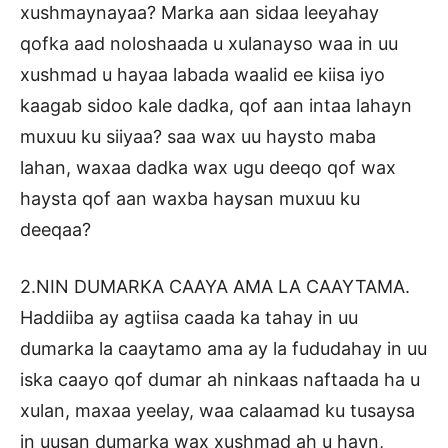
xushmaynayaa? Marka aan sidaa leeyahay
qofka aad noloshaada u xulanayso waa in uu
xushmad u hayaa labada waalid ee kiisa iyo
kaagab sidoo kale dadka, qof aan intaa lahayn
muxuu ku siiyaa? saa wax uu haysto maba
lahan, waxaa dadka wax ugu deeqo qof wax
haysta qof aan waxba haysan muxuu ku
deeqaa?
2.NIN DUMARKA CAAYA AMA LA CAAYTAMA.
Haddiiba ay agtiisa caada ka tahay in uu
dumarka la caaytamo ama ay la fududahay in uu
iska caayo qof dumar ah ninkaas naftaada ha u
xulan, maxaa yeelay, waa calaamad ku tusaysa
in uusan dumarka wax xushmad ah u hayn,