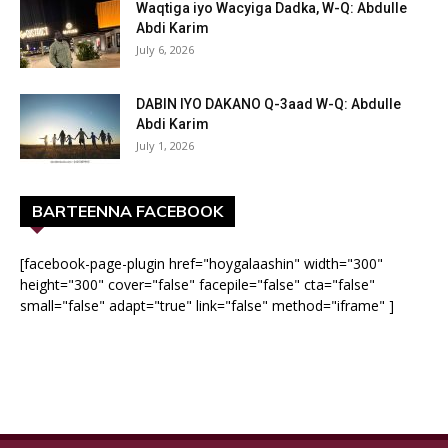
Waqtiga iyo Wacyiga Dadka, W-Q: Abdulle
Abdi Karim
July 6, 2026
DABIN IYO DAKANO Q-3aad W-Q: Abdulle
Abdi Karim
July 1, 2026
BARTEENNA FACEBOOK
[facebook-page-plugin href="hoygalaashin" width="300"
height="300" cover="false" facepile="false" cta="false"
small="false" adapt="true" link="false" method="iframe" ]