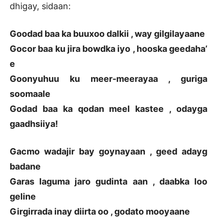
dhigay, sidaan:
Goodad baa ka buuxoo dalkii , way gilgilayaane
Gocor baa ku jira bowdka iyo , hooska geedaha’
e
Goonyuhuu ku meer-meerayaa , guriga
soomaale
Godad baa ka qodan meel kastee , odayga
gaadhsiiya!
Gacmo wadajir bay goynayaan , geed adayg
badane
Garas laguma jaro gudinta aan , daabka loo
geline
Girgirrada inay diirta oo , godato mooyaane