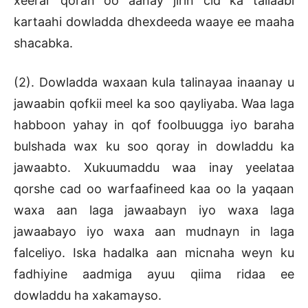
xeerar qoran oo aanay jirin cid ka tallaabi
kartaahi dowladda dhexdeeda waaye ee maaha
shacabka.
(2). Dowladda waxaan kula talinayaa inaanay u
jawaabin qofkii meel ka soo qayliyaba. Waa laga
habboon yahay in qof foolbuugga iyo baraha
bulshada wax ku soo qoray in dowladdu ka
jawaabto. Xukuumaddu waa inay yeelataa
qorshe cad oo warfaafineed kaa oo la yaqaan
waxa aan laga jawaabayn iyo waxa laga
jawaabayo iyo waxa aan mudnayn in laga
falceliyo. Iska hadalka aan micnaha weyn ku
fadhiyine aadmiga ayuu qiima ridaa ee
dowladdu ha xakamayso.