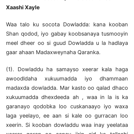
Xaashi Xayle
Waa talo ku socota Dowladda: kana kooban
Shan qodod, iyo gabay koobsanaya tusmooyin
meel dheer oo si guud Dowladda u la hadlaya
gaar ahaan Madaxweynaha Qaranka.
(1). Dowladdu ha samayso xeerar kala haga
awoodldaha xukuumadda iyo dhammaan
madaxda dowladda. Mar kasto oo qalad dhaco
xukuumadda dhexdeeda ah , waa in la is ka
garanayo qodobka loo cuskanaayo iyo waxa
laga yeelayo, ee aan si kale oo gurracan loo
xeerin. Si kooban dowladdu waa inay yeelataa