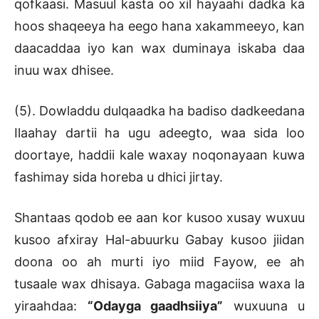
qofkaasi. Masuul kasta oo xil hayaahi dadka ka
hoos shaqeeya ha eego hana xakammeeyo, kan
daacaddaa iyo kan wax duminaya iskaba daa
inuu wax dhisee.
(5). Dowladdu dulqaadka ha badiso dadkeedana
Ilaahay dartii ha ugu adeegto, waa sida loo
doortaye, haddii kale waxay noqonayaan kuwa
fashimay sida horeba u dhici jirtay.
Shantaas qodob ee aan kor kusoo xusay wuxuu
kusoo afxiray Hal-abuurku Gabay kusoo jiidan
doona oo ah murti iyo miid Fayow, ee ah
tusaale wax dhisaya. Gabaga magaciisa waxa la
yiraahdaa:
“Odayga gaadhsiiya”
wuxuuna u