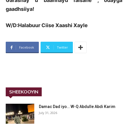
Garashay u baahnayd falsane , odayga
gaadhsiiya!
W/D:Halabuur Ciise Xaashi Xayle
Facebook
Twitter
SHEEKOOYIN
Damac Dad iyo… W-Q Abdulle Abdi Karim
July 31, 2026