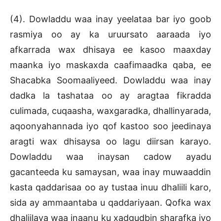
(4). Dowladdu waa inay yeelataa bar iyo goob
rasmiya oo ay ka uruursato aaraada iyo
afkarrada wax dhisaya ee kasoo maaxday
maanka iyo maskaxda caafimaadka qaba, ee
Shacabka Soomaaliyeed. Dowladdu waa inay
dadka la tashataa oo ay aragtaa fikradda
culimada, cuqaasha, waxgaradka, dhallinyarada,
aqoonyahannada iyo qof kastoo soo jeedinaya
aragti wax dhisaysa oo lagu diirsan karayo.
Dowladdu waa inaysan cadow ayadu
gacanteeda ku samaysan, waa inay muwaaddin
kasta qaddarisaa oo ay tustaa inuu dhaliili karo,
sida ay ammaantaba u qaddariyaan. Qofka wax
dhaliilaya waa inaanu ku xadgudbin sharafka iyo