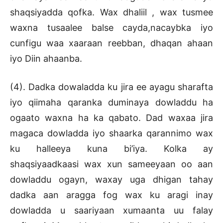
shaqsiyadda qofka. Wax dhaliil , wax tusmee
waxna tusaalee balse cayda,nacaybka iyo
cunfigu waa xaaraan reebban, dhaqan ahaan
iyo Diin ahaanba.
(4). Dadka dowaladda ku jira ee ayagu sharafta
iyo qiimaha qaranka duminaya dowladdu ha
ogaato waxna ha ka qabato. Dad waxaa jira
magaca dowladda iyo shaarka qarannimo wax
ku halleeya kuna bi’iya. Kolka ay
shaqsiyaadkaasi wax xun sameeyaan oo aan
dowladdu ogayn, waxay uga dhigan tahay
dadka aan aragga fog wax ku aragi inay
dowladda u saariyaan xumaanta uu falay