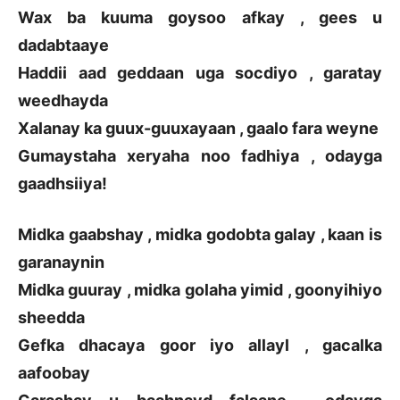
Wax ba kuuma goysoo afkay , gees u
dadabtaaye
Haddii aad geddaan uga socdiyo , garatay
weedhayda
Xalanay ka guux-guuxayaan , gaalo fara weyne
Gumaystaha xeryaha noo fadhiya , odayga
gaadhsiiya!
Midka gaabshay , midka godobta galay , kaan is
garanaynin
Midka guuray , midka golaha yimid , goonyihiyo
sheedda
Gefka dhacaya goor iyo allayl , gacalka
aafoobay