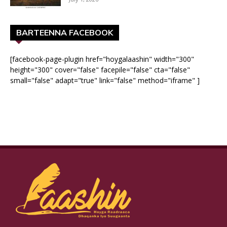
BARTEENNA FACEBOOK
[facebook-page-plugin href="hoygalaashin" width="300"
height="300" cover="false" facepile="false" cta="false"
small="false" adapt="true" link="false" method="iframe" ]