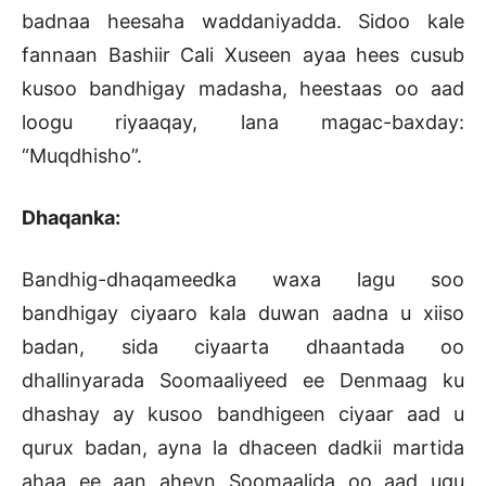
badnaa heesaha waddaniyadda. Sidoo kale
fannaan Bashiir Cali Xuseen ayaa hees cusub
kusoo bandhigay madasha, heestaas oo aad
loogu riyaaqay, lana magac-baxday:
“Muqdhisho”.
Dhaqanka:
Bandhig-dhaqameedka waxa lagu soo
bandhigay ciyaaro kala duwan aadna u xiiso
badan, sida ciyaarta dhaantada oo
dhallinyarada Soomaaliyeed ee Denmaag ku
dhashay ay kusoo bandhigeen ciyaar aad u
qurux badan, ayna la dhaceen dadkii martida
ahaa ee aan aheyn Soomaalida oo aad ugu