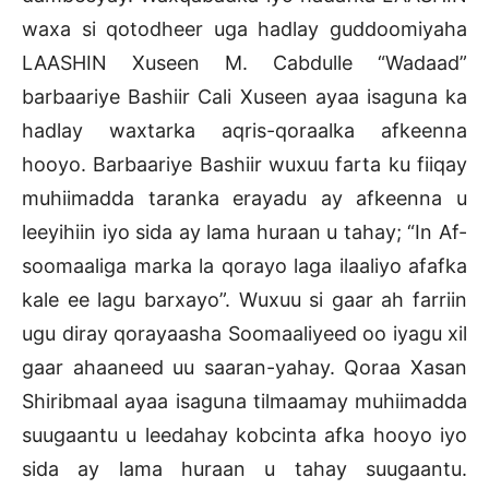
waxa si qotodheer uga hadlay guddoomiyaha
LAASHIN Xuseen M. Cabdulle “Wadaad”
barbaariye Bashiir Cali Xuseen ayaa isaguna ka
hadlay waxtarka aqris-qoraalka afkeenna
hooyo. Barbaariye Bashiir wuxuu farta ku fiiqay
muhiimadda taranka erayadu ay afkeenna u
leeyihiin iyo sida ay lama huraan u tahay; “In Af-
soomaaliga marka la qorayo laga ilaaliyo afafka
kale ee lagu barxayo”. Wuxuu si gaar ah farriin
ugu diray qorayaasha Soomaaliyeed oo iyagu xil
gaar ahaaneed uu saaran-yahay. Qoraa Xasan
Shiribmaal ayaa isaguna tilmaamay muhiimadda
suugaantu u leedahay kobcinta afka hooyo iyo
sida ay lama huraan u tahay suugaantu.