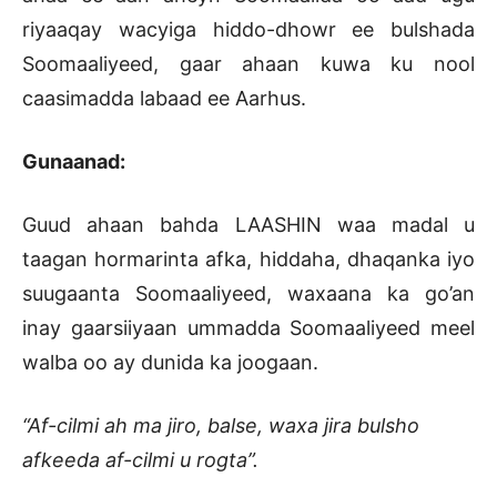
riyaaqay wacyiga hiddo-dhowr ee bulshada
Soomaaliyeed, gaar ahaan kuwa ku nool
caasimadda labaad ee Aarhus.
Gunaanad:
Guud ahaan bahda LAASHIN waa madal u
taagan hormarinta afka, hiddaha, dhaqanka iyo
suugaanta Soomaaliyeed, waxaana ka go’an
inay gaarsiiyaan ummadda Soomaaliyeed meel
walba oo ay dunida ka joogaan.
“Af-cilmi ah ma jiro, balse, waxa jira bulsho
afkeeda af-cilmi u rogta”.