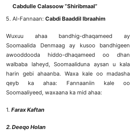
Cabdulle Calasoow “Shiribmaal”
Al-Fannaan:
Cabdi Baaddil Ibraahim
Wuxuu ahaa bandhig-dhaqameed ay
Soomaalida Denmaag ay kusoo bandhigeen
awooddooda hiddo-dhaqameed oo dhan
walbaba laheyd, Soomaaliduna aysan u kala
harin gebi ahaanba. Waxa kale oo madasha
qeyb ka ahaa: Fannaaniin kale oo
Soomaaliyeed, waxaana ka mid ahaa:
1.
Farax Kaftan
2. Deeqo Holan