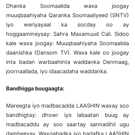
Dhanka Soomaalida waxa joogay
muuqbaahiyaha Qaranka Soomaaliyeed (SNTV)
iyo weriyayaal ka socday oo ay
hoggaamineysay: Sahra Maxamuud Cali. Sidoo
kale waxa joogay: Muuqbaahiyaha Soomaalida
daanishka (Dansom TV). Waxa kale oo joogay
inta badan warbaahinta waddanka Denmaag,
joornaallada, iyo idaacadaha waddanka.
Bandhigga buugaagta:
Mareegta iyo madbacadda LAASHIN waxay soo
bandhigtay: dhowr iyo labaatan buug ay
madbacaddu ay soo saartay sannadihii ugu
dambeeyay. Waxqabadka iyo hadafka LAASHIN