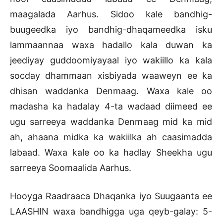
maagalada Aarhus. Sidoo kale bandhig-
buugeedka iyo bandhig-dhaqameedka isku
lammaannaa waxa hadallo kala duwan ka
jeediyay guddoomiyayaal iyo wakiillo ka kala
socday dhammaan xisbiyada waaweyn ee ka
dhisan waddanka Denmaag. Waxa kale oo
madasha ka hadalay 4-ta wadaad diimeed ee
ugu sarreeya waddanka Denmaag mid ka mid
ah, ahaana midka ka wakiilka ah caasimadda
labaad. Waxa kale oo ka hadlay Sheekha ugu
sarreeya Soomaalida Aarhus.
Hooyga Raadraaca Dhaqanka iyo Suugaanta ee
LAASHIN waxa bandhigga uga qeyb-galay: 5-