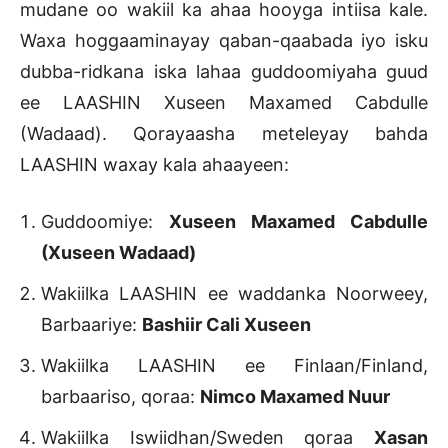
mudane oo wakiil ka ahaa hooyga intiisa kale.
Waxa hoggaaminayay qaban-qaabada iyo isku
dubba-ridkana iska lahaa guddoomiyaha guud
ee LAASHIN Xuseen Maxamed Cabdulle
(Wadaad). Qorayaasha meteleyay bahda
LAASHIN waxay kala ahaayeen:
Guddoomiye:
Xuseen Maxamed Cabdulle
(Xuseen Wadaad)
Wakiilka LAASHIN ee waddanka Noorweey,
Barbaariye:
Bashiir Cali Xuseen
Wakiilka LAASHIN ee Finlaan/Finland,
barbaariso, qoraa:
Nimco Maxamed Nuur
Wakiilka Iswiidhan/Sweden qoraa
Xasan