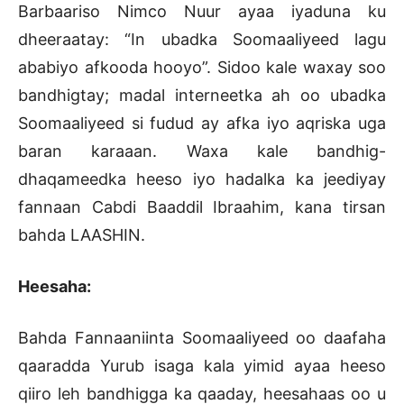
Barbaariso Nimco Nuur ayaa iyaduna ku
dheeraatay: “In ubadka Soomaaliyeed lagu
ababiyo afkooda hooyo”. Sidoo kale waxay soo
bandhigtay; madal interneetka ah oo ubadka
Soomaaliyeed si fudud ay afka iyo aqriska uga
baran karaaan. Waxa kale bandhig-
dhaqameedka heeso iyo hadalka ka jeediyay
fannaan Cabdi Baaddil Ibraahim, kana tirsan
bahda LAASHIN.
Heesaha:
Bahda Fannaaniinta Soomaaliyeed oo daafaha
qaaradda Yurub isaga kala yimid ayaa heeso
qiiro leh bandhigga ka qaaday, heesahaas oo u