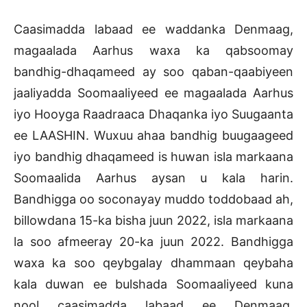
Caasimadda labaad ee waddanka Denmaag,
magaalada Aarhus waxa ka qabsoomay
bandhig-dhaqameed ay soo qaban-qaabiyeen
jaaliyadda Soomaaliyeed ee magaalada Aarhus
iyo Hooyga Raadraaca Dhaqanka iyo Suugaanta
ee LAASHIN. Wuxuu ahaa bandhig buugaageed
iyo bandhig dhaqameed is huwan isla markaana
Soomaalida Aarhus aysan u kala harin.
Bandhigga oo soconayay muddo toddobaad ah,
billowdana 15-ka bisha juun 2022, isla markaana
la soo afmeeray 20-ka juun 2022. Bandhigga
waxa ka soo qeybgalay dhammaan qeybaha
kala duwan ee bulshada Soomaaliyeed kuna
nool caasimadda labaad ee Denmaag,