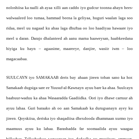
noloshiisa ka raalli ah ayaa xilli aan caddo iyo gudcur toonna ahayn hees-
walwaaleed loo tumaa, hammad beena la geliyaa, huguri waalan laga soo
ridaa, meel uu nagaad ku ahaa laga dhuftaa oo loo haadiyaa hawaare iyo
meel u daran. Darajo dhalanteed ah aanu marna haaweysan, haabkeedana
hiyiga ku hayn – agaasime, maareeye, danjire, wasiir iwm – loo
magacaabaa.
SUULCAYN iyo SAMAKAAB deris bay ahaan jireen toban sano ka hor.
Samakaab dugsiga sare ee Yuusuf-al-Kawnayn ayuu bare ka ahaa. Suulcayn
baabuur-waduu ka ahaa Wasaaradda Gaadiidka. Oori iyo dhawr carruur ah
ayuu lahaa. Guri baraako ah oo aan Samakaab ka durugsanayn ayey ku
jireen. Qoyskiisa, deriska iyo shaqadiisa dhexdooda dhammaan xurmo iyo
maamuus ayuu ku lahaa. Barashadda far soomaalida ayuu waagaa
billaabay. Tallaabadaas wanaagsan iyo dadaalka uu muujiyey, ammaan,