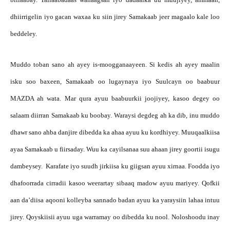
dhiirrigelin iyo gacan waxaa ku siin jirey Samakaab jeer magaalo kale loo
beddeley.
Muddo toban sano ah ayey is-moogganaayeen. Si kedis ah ayey maalin
isku soo baxeen, Samakaab oo lugaynaya iyo Suulcayn oo baabuur
MAZDA ah wata. Mar qura ayuu baabuurkii joojiyey, kasoo degey oo
salaam diirran Samakaab ku boobay. Waraysi degdeg ah ka dib, inu muddo
dhawr sano ahba danjire dibedda ka ahaa ayuu ku kordhiyey. Muuqaalkiisa
ayaa Samakaab u fiirsaday. Wuu ka cayilsanaa suu ahaan jirey goortii isugu
dambeysey. Karafate iyo suudh jirkiisa ku giigsan ayuu xirnaa. Foodda iyo
dhafoorrada cirradii kasoo weerartay sibaaq madow ayuu mariyey. Qofkii
aan da’diisa aqooni kolleyba sannado badan ayuu ka yaraysiin lahaa intuu
jirey. Qoyskiisii ayuu uga warramay oo dibedda ku nool. Noloshoodu inay