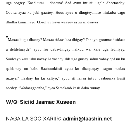
uga bogtey. Kaad timi… dheeraa! Aad ayuu intiisii ugala dheeraaday.
Qoorta ayaa ku jebi gaartey. Hoos ayuu u dhugtey..mise ninkuba cago
dhulka kuma hayo. Qosol uu hayn waayey ayuu sii daayey.
“
Maxaa kugu dhacay? Maxaa sidaas kaa dhigay? Tan iyo goormaad sidaas
u deldelnayd?” ayuu isu daba-dhigay halkuu war kale uga fadhiyey.
Suulcayn wuu isku naxay..la yaabay..dib uga gurtay siduu yahay qof uu ku
qaldamay oo kale. Baabuurkiisii ayuu ku dhaqaaqay isagoo madax
ruxaya.“ Ilaahay ha ku cafiyo,” ayuu sii lahaa intuu baabuurka kusii
socdey.
“Wadaaggeenba,” ayaa Samakaab kasii daba tuuray.
W/Q: Siciid Jaamac Xuseen
NAGA LA SOO XARIIR:
admin@laashin.net