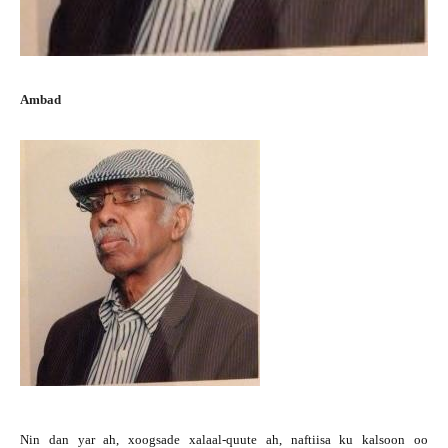
Ambad
Nin dan yar ah, xoogsade xalaal-quute ah, naftiisa ku kalsoon oo