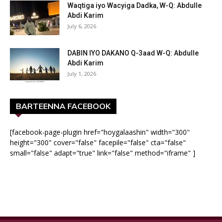
Waqtiga iyo Wacyiga Dadka, W-Q: Abdulle
Abdi Karim
July 6, 2026
DABIN IYO DAKANO Q-3aad W-Q: Abdulle
Abdi Karim
July 1, 2026
BARTEENNA FACEBOOK
[facebook-page-plugin href="hoygalaashin" width="300"
height="300" cover="false" facepile="false" cta="false"
small="false" adapt="true" link="false" method="iframe" ]