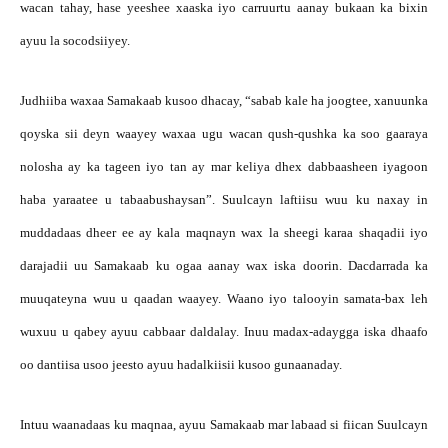
wacan tahay, hase yeeshee xaaska iyo carruurtu aanay bukaan ka bixin
ayuu la socodsiiyey.
Judhiiba waxaa Samakaab kusoo dhacay, “sabab kale ha joogtee, xanuunka
qoyska sii deyn waayey waxaa ugu wacan qush-qushka ka soo gaaraya
nolosha ay ka tageen iyo tan ay mar keliya dhex dabbaasheen iyagoon
haba yaraatee u tabaabushaysan”. Suulcayn laftiisu wuu ku naxay in
muddadaas dheer ee ay kala maqnayn wax la sheegi karaa shaqadii iyo
darajadii uu Samakaab ku ogaa aanay wax iska doorin. Dacdarrada ka
muuqateyna wuu u qaadan waayey. Waano iyo talooyin samata-bax leh
wuxuu u qabey ayuu cabbaar daldalay. Inuu madax-adaygga iska dhaafo
oo dantiisa usoo jeesto ayuu hadalkiisii kusoo gunaanaday.
Intuu waanadaas ku maqnaa, ayuu Samakaab mar labaad si fiican Suulcayn