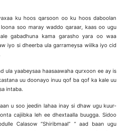
axaa ku hoos qarsoon oo ku hoos daboolan
n loona soo maray waddo qaraar, kaas oo ugu
 kale gabadhuna kama garasho yara oo waa
w iyo si dheerba ula garrameysa wiilka iyo cid
.
ad ula yaabeysaa haasaawaha qurxoon ee ay is
astana uu doonayo inuu qof ba qof ka kale uu
sa intaba.
n u soo jeedin lahaa inay si dhaw ugu kuur-
nta cajiibka leh ee dhextaalla buugga. Sidoo
dulle Calasow “Shiribmaal” “ aad baan ugu