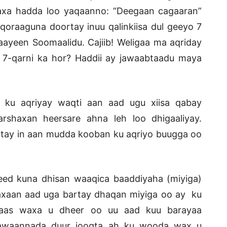
waxa hadda loo yaqaanno: “Deegaan cagaaran”
u qoraaguna doortay inuu qalinkiisa dul geeyo 7
aayeen Soomaalidu. Cajiib! Weligaa ma aqriday
 7-qarni ka hor? Haddii ay jawaabtaadu maya
 ku aqriyay waqti aan aad ugu xiisa qabay
arshaxan heersare ahna leh loo dhigaaliyay.
btay in aan mudda kooban ku aqriyo buugga oo
ed kuna dhisan waaqica baaddiyaha (miyiga)
waxaan aad uga bartay dhaqan miyiga oo ay ku
taas waxa u dheer oo uu aad kuu barayaa
awaannada duur joogta ah ku wooda wax u