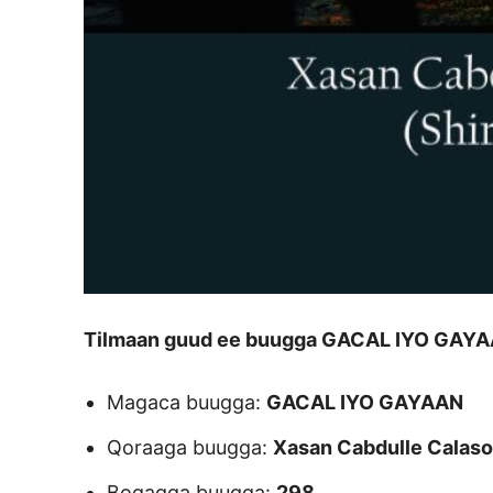
Tilmaan guud ee buugga GACAL IYO GAY
Magaca buugga:
GACAL IYO GAYAAN
Qoraaga buugga:
Xasan Cabdulle Calaso
Bogagga buugga:
298