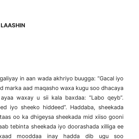
LAASHIN
 galiyay in aan wada akhriyo buugga: “Gacal iyo
ed marka aad maqasho waxa kugu soo dhacaya
ayaa waxay u sii kala baxdaa: “Labo qeyb”.
ed iyo sheeko hiddeed”. Haddaba, sheekada
as oo ka dhigeysa sheekada mid xiiso gooni
qaab tebinta sheekada iyo doorashada xilliga ee
axaad mooddaa inay hadda dib ugu soo