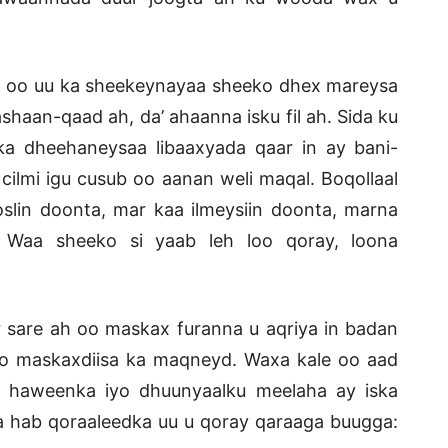
a oo uu ka sheekeynayaa sheeko dhex mareysa
shaan-qaad ah, da’ ahaanna isku fil ah. Sida ku
 dheehaneysaa libaaxyada qaar in ay bani-
 cilmi igu cusub oo aanan weli maqal. Boqollaal
lin doonta, mar kaa ilmeysiin doonta, marna
. Waa sheeko si yaab leh loo qoray, loona
r sare ah oo maskax furanna u aqriya in badan
 maskaxdiisa ka maqneyd. Waxa kale oo aad
haweenka iyo dhuunyaalku meelaha ay iska
nta hab qoraaleedka uu u qoray qaraaga buugga: