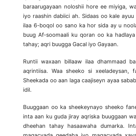
baraarugayaan noloshii hore ee miyiga, 
iyo raashin dabiici ah. Sidaas oo kale ayu
ilaa 6-boqol oo sano ka hor sida ay u nool
buug Af-soomaali ku qoran oo ka hadlaya
tahay; aqri buugga Gacal iyo Gayaan.
Runtii waxaan billaaw ilaa dhammaad ba
aqrintiisa. Waa sheeko si xeeladeysan, f
Sheekada oo aan laga caajiseyn ayaa saba
idil.
Buuggaan oo ka sheekeynayo sheeko fane
inta aan ku guda jiray aqriska buuggaan 
dheehan tahay hasaawaha dumarka. In
magacyada geedaha iyo magacyada xay