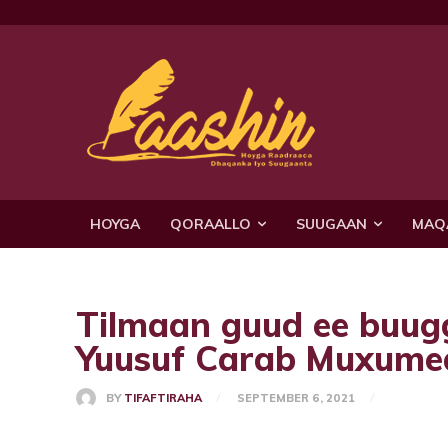
HOYGA
QORAALLO
SUUGAAN
MAQ
Tilmaan guud ee buu
Yuusuf Carab Muxume
BY
TIFAFTIRAHA
SEPTEMBER 6, 2021