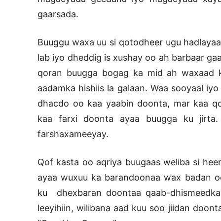
gaarsada.
Buuggu waxa uu si qotodheer ugu hadlaya
lab iyo dheddig is xushay oo ah barbaar gaa
qoran buugga bogag ka mid ah waxaad ka
aadamka hishiis la galaan. Waa sooyaal iyo
dhacdo oo kaa yaabin doonta, mar kaa qos
kaa farxi doonta ayaa buugga ku jirta
farshaxameeyay.
Qof kasta oo aqriya buugaas weliba si hee
ayaa wuxuu ka barandoonaa wax badan oo
ku dhexbaran doontaa qaab-dhismeedka 
leeyihiin, wilibana aad kuu soo jiidan doo