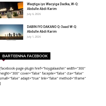
Waqtiga iyo Wacyiga Dadka, W-Q:
Abdulle Abdi Karim
July 6, 2026
DABIN IYO DAKANO Q-3aad W-Q:
Abdulle Abdi Karim
July 1, 2026
BARTEENNA FACEBOOK
[facebook-page-plugin href="hoygalaashin" width="300"
height="300" cover="false" facepile="false" cta="false"
small="false" adapt="true" link="false" method="iframe"
]