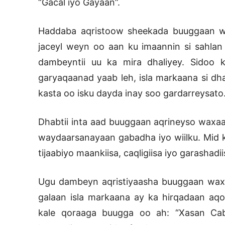
“Gacal iyo Gayaan”.
Haddaba aqristoow sheekada buuggaan w
jaceyl weyn oo aan ku imaannin si sahla
dambeyntii uu ka mira dhaliyey. Sidoo
garyaqaanad yaab leh, isla markaana si dha
kasta oo isku dayda inay soo gardarreysato
Dhabtii inta aad buuggaan aqrineyso waxa
waydaarsanayaan gabadha iyo wiilku. Mid k
tijaabiyo maankiisa, caqligiisa iyo garashadii
Ugu dambeyn aqristiyaasha buuggaan waxaa
galaan isla markaana ay ka hirqadaan aqoo
kale qoraaga buugga oo ah: “Xasan Cab