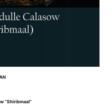
AAN
w “Shiribmaal”