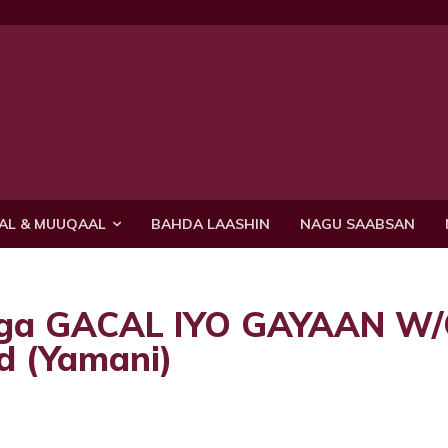
AL & MUUQAAL
BAHDA LAASHIN
NAGU SAABSAN
gga GACAL IYO GAYAAN W/
d (Yamani)