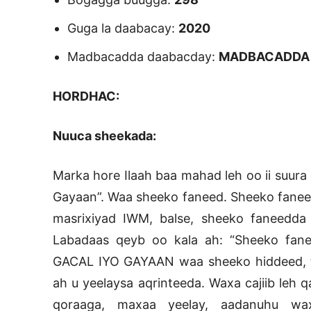
Guga la daabacay:
2020
Madbacadda daabacday:
MADBACADDA 
HORDHAC:
Nuuca sheekada:
Marka hore Ilaah baa mahad leh oo ii suura
Gayaan”. Waa sheeko faneed. Sheeko fane
masrixiyad IWM, balse, sheeko faneedda 
Labadaas qeyb oo kala ah: “Sheeko fane
GACAL IYO GAYAAN waa sheeko hiddeed, ta
ah u yeelaysa aqrinteeda. Waxa cajiib leh 
qoraaga, maxaa yeelay, aadanuhu w