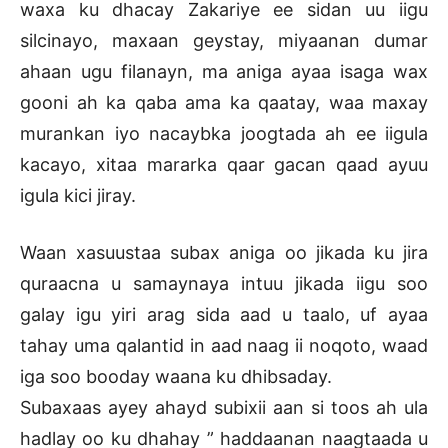
waxa ku dhacay Zakariye ee sidan uu iigu
silcinayo, maxaan geystay, miyaanan dumar
ahaan ugu filanayn, ma aniga ayaa isaga wax
gooni ah ka qaba ama ka qaatay, waa maxay
murankan iyo nacaybka joogtada ah ee iigula
kacayo, xitaa mararka qaar gacan qaad ayuu
igula kici jiray.
Waan xasuustaa subax aniga oo jikada ku jira
quraacna u samaynaya intuu jikada iigu soo
galay igu yiri arag sida aad u taalo, uf ayaa
tahay uma qalantid in aad naag ii noqoto, waad
iga soo booday waana ku dhibsaday.
Subaxaas ayey ahayd subixii aan si toos ah ula
hadlay oo ku dhahay ” haddaanan naagtaada u