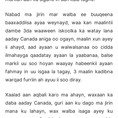
Nabad ma jirin mar walba ee buuqeena
baaxaddiisa ayaa weynayd, waa kan maalintii
dambe 3da waaween iskoolka ka watay lana
aaday Canada aniga oo ogayn, maalin xun ayey
ii ahayd, aad ayaan u walwalsanaa oo cidda
ilmahayga qaadatay ayaan la yaabanaa, balse
markii uu soo hoyan waayay habeenkii ayaan
fahmay in uu isgaa la tagay, 3 maalin kadibna
warqad furriin ah ayuu ii soo diray.
Xaalad aan aqbali karo ma ahayn, waxaan ka
daba aaday Canada, guri aan ku dago ma jirin
mana ku lahayn, wax walba isaga ayey ku