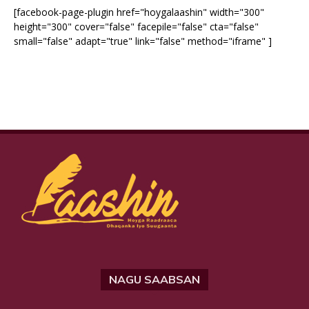
[facebook-page-plugin href="hoygalaashin" width="300"
height="300" cover="false" facepile="false" cta="false"
small="false" adapt="true" link="false" method="iframe" ]
NAGU SAABSAN