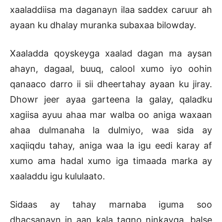
xaaladdiisa ma daganayn ilaa saddex caruur ah
ayaan ku dhalay muranka subaxaa bilowday.
Xaaladda qoyskeyga xaalad dagan ma aysan
ahayn, dagaal, buuq, calool xumo iyo oohin
qanaaco darro ii sii dheertahay ayaan ku jiray.
Dhowr jeer ayaa garteena la galay, qaladku
xagiisa ayuu ahaa mar walba oo aniga waxaan
ahaa dulmanaha la dulmiyo, waa sida ay
xaqiiqdu tahay, aniga waa la igu eedi karay af
xumo ama hadal xumo iga timaada marka ay
xaaladdu igu kululaato.
Sidaas ay tahay marnaba iguma soo
dhacsanayn in aan kala tagno ninkayga, balse