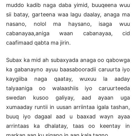
muddo kadib naga daba yimid, buuqeena wuu
sii batay, garteena waa lagu daalay, anaga ma
nasano, nolol ma haysano, isaga wuu
cabanayaa,aniga waan cabanayaa, cid
caafimaad qabta ma jirin.
Subax ka mid ah subaxyada anaga oo qabowga
ka gabanayno ayuu baasabooradii caruurta iyo
kaygiiba naga qaatay, wuxuu la aaday
talyaaniga oo walaashiis iyo caruurteeda
swedan kusoo galiyay, aad ayaan uga
xumaaday runtii in uusan arriintaa igala tashan,
buuq iyo dagaal aad u baaxad wayn ayaa
arrintaas ka dhalatay, taas oo keentay in
markan aan ku sigano in aan kala tagno.