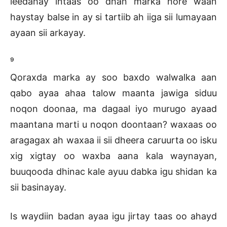
leedahay intaas oo dhan marka hore waan
haystay balse in ay si tartiib ah iiga sii lumayaan
ayaan sii arkayay.
⁹
Qoraxda marka ay soo baxdo walwalka aan
qabo ayaa ahaa talow maanta jawiga siduu
noqon doonaa, ma dagaal iyo murugo ayaad
maantana marti u noqon doontaan? waxaas oo
aragagax ah waxaa ii sii dheera caruurta oo isku
xig xigtay oo waxba aana kala waynayan,
buuqooda dhinac kale ayuu dabka igu shidan ka
sii basinayay.
Is waydiin badan ayaa igu jirtay taas oo ahayd