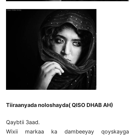
Tiiraanyada noloshayda( QISO DHAB AH)
Qaybtii 3aad.
Wixii markaa ka dambeeyay qoyskayga