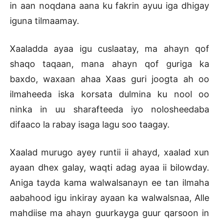
in aan noqdana aana ku fakrin ayuu iga dhigay
iguna tilmaamay.
Xaaladda ayaa igu cuslaatay, ma ahayn qof
shaqo taqaan, mana ahayn qof guriga ka
baxdo, waxaan ahaa Xaas guri joogta ah oo
ilmaheeda iska korsata dulmina ku nool oo
ninka in uu sharafteeda iyo nolosheedaba
difaaco la rabay isaga lagu soo taagay.
Xaalad murugo ayey runtii ii ahayd, xaalad xun
ayaan dhex galay, waqti adag ayaa ii bilowday.
Aniga tayda kama walwalsanayn ee tan ilmaha
aabahood igu inkiray ayaan ka walwalsnaa, Alle
mahdiise ma ahayn guurkayga guur qarsoon in