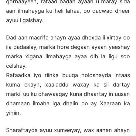
qornaayeen, rafaad badan ayaan u maray sida
aan ilmahayga ku heli lahaa, oo dacwad dheer
ayuu i galshay.
Dad aan macrifa ahayn ayaa dhexda ii xirtay oo
ila dadaalay, marka hore degaan ayaan yeeshay
marka xigana ilmahayga ayaa dib la iigu soo
celshay.
Rafaadka iyo riinka buuqa noloshayda intaas
kuma ekayn, xaaladdu waxay ka sii dartay
markii uu ku dhawaaqay kuna dhaartay in uusan
dhamaan ilmaha iga dhalin oo ay Xaaraan ka
yihiin.
Sharaftayda ayuu xumeeyay, wax aanan ahayn