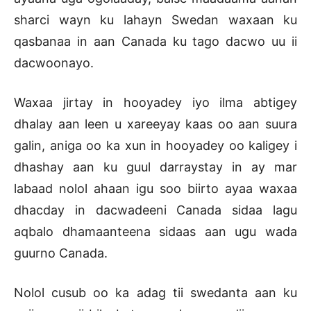
sharci wayn ku lahayn Swedan waxaan ku
qasbanaa in aan Canada ku tago dacwo uu ii
dacwoonayo.
Waxaa jirtay in hooyadey iyo ilma abtigey
dhalay aan leen u xareeyay kaas oo aan suura
galin, aniga oo ka xun in hooyadey oo kaligey i
dhashay aan ku guul darraystay in ay mar
labaad nolol ahaan igu soo biirto ayaa waxaa
dhacday in dacwadeeni Canada sidaa lagu
aqbalo dhamaanteena sidaas aan ugu wada
guurno Canada.
Nolol cusub oo ka adag tii swedanta aan ku