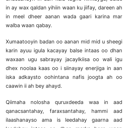
in ay wax qaldan yihiin waan ku jiifay, dareen ah
in meel dheer aanan wada gaari karina mar
walba waan qabay.
Xumaatooyin badan oo aanan mid mid u sheegi
karin ayuu igula kacayay balse intaas oo dhan
waxaan ugu sabrayay jacaylkiisa oo wali igu
dhex noolaa kaas oo i siinayay enerjiga in aan
iska adkaysto oohintana nafis joogta ah oo
caawin ii ah bey ahayd.
Qiimaha nolosha quruxdeeda waa in aad
qanacsantahay, faraxsantahay, hammi aad
ilaashanayso ama is leedahay gaarna aad