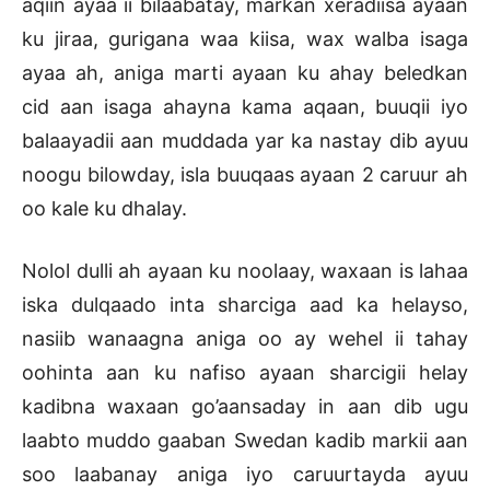
aqiin ayaa ii bilaabatay, markan xeradiisa ayaan
ku jiraa, gurigana waa kiisa, wax walba isaga
ayaa ah, aniga marti ayaan ku ahay beledkan
cid aan isaga ahayna kama aqaan, buuqii iyo
balaayadii aan muddada yar ka nastay dib ayuu
noogu bilowday, isla buuqaas ayaan 2 caruur ah
oo kale ku dhalay.
Nolol dulli ah ayaan ku noolaay, waxaan is lahaa
iska dulqaado inta sharciga aad ka helayso,
nasiib wanaagna aniga oo ay wehel ii tahay
oohinta aan ku nafiso ayaan sharcigii helay
kadibna waxaan go’aansaday in aan dib ugu
laabto muddo gaaban Swedan kadib markii aan
soo laabanay aniga iyo caruurtayda ayuu