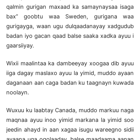
qalmin gurigan maxaad ka samaynaysaa isaga
bax” goobtu waa Sweden, gurigana waa
gurigayga, waan ugu dulqaadanayay xadgudub
badan iyo gacan qaad balse saaka xadka ayuu i
gaarsiiyay.
Wixii maalintaa ka dambeeyay xoogaa dib ayuu
iiga dagay maslaxo ayuu la yimid, muddo ayaan
daganaan aan caga badan ku taagnayn kuwada
noolayn.
Wuxuu ku laabtay Canada, muddo markuu naga
maqnaa ayuu inoo yimid markana la yimid soo
jeedin ahayd in aan xagaa isugu wareegno sidii
ayaana uga ogolaaday, balse maadaama aanan