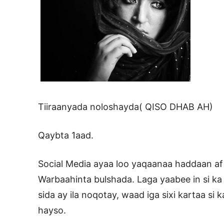
Tiiraanyada noloshayda( QISO DHAB AH)
Qaybta 1aad.
Social Media ayaa loo yaqaanaa haddaan af
Warbaahinta bulshada. Laga yaabee in si ka
sida ay ila noqotay, waad iga sixi kartaa s
hayso.