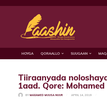
HOYGA
QORAALLO
SUUGAAN
MAQ
Tiiraanyada nolosha
1aad. Qore: Mohamed 
BY
MAXAMED MUUSA NUUR
APRIL 14, 2019