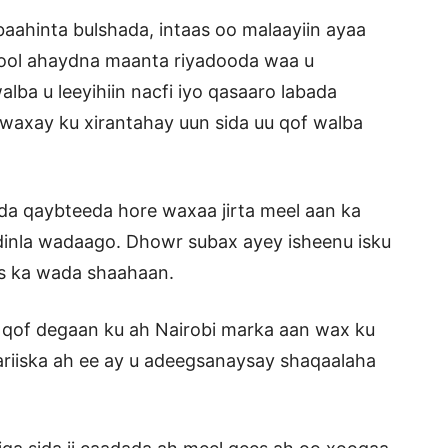
baahinta bulshada, intaas oo malaayiin ayaa
nool ahaydna maanta riyadooda waa u
lba u leeyihiin nacfi iyo qasaaro labada
 waxay ku xirantahay uun sida uu qof walba
a qaybteeda hore waxaa jirta meel aan ka
dinla wadaago. Dhowr subax ayey isheenu isku
as ka wada shaahaan.
 qof degaan ku ah Nairobi marka aan wax ku
ariiska ah ee ay u adeegsanaysay shaqaalaha