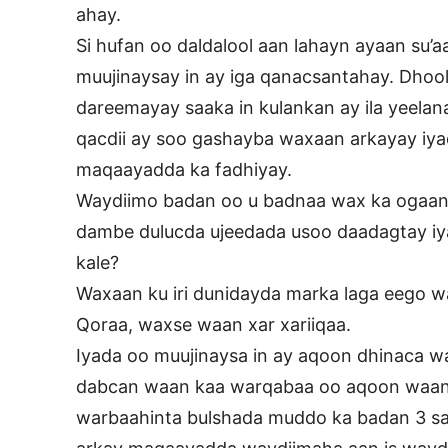
ahay.
Si hufan oo daldalool aan lahayn ayaan su’
muujinaysay in ay iga qanacsantahay. Dho
dareemayay saaka in kulankan ay ila yeelan
qacdii ay soo gashayba waxaan arkayay iya
maqaayadda ka fadhiyay.
Waydiimo badan oo u badnaa wax ka ogaans
dambe dulucda ujeedada usoo daadagtay iya
kale?
Waxaan ku iri dunidayda marka laga eego w
Qoraa, waxse waan xar xariiqaa.
Iyada oo muujinaysa in ay aqoon dhinaca war
dabcan waan kaa warqabaa oo aqoon waan 
warbaahinta bulshada muddo ka badan 3 san