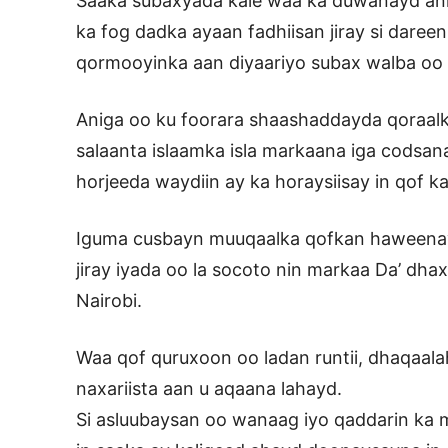
Saaka subaxyada kale waa ka duwanayd anig
ka fog dadka ayaan fadhiisan jiray si dare
qormooyinka aan diyaariyo subax walba oo 
Aniga oo ku foorara shaashaddayda qoraalk
salaanta islaamka isla markaana iga codsana
horjeeda waydiin ay ka horaysiisay in qof kale
Iguma cusbayn muuqaalka qofkan haweenay
jiray iyada oo la socoto nin markaa Da’ dh
Nairobi.
Waa qof quruxoon oo ladan runtii, dhaqaa
naxariista aan u aqaana lahayd.
Si asluubaysan oo wanaag iyo qaddarin ka 