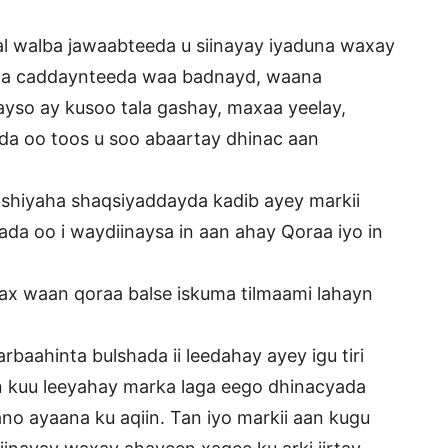
aal walba jawaabteeda u siinayay iyaduna waxay
ola caddaynteeda waa badnayd, waana
ayso ay kusoo tala gashay, maxaa yeelay,
da oo toos u soo abaartay dhinac aan
hiyaha shaqsiyaddayda kadib ayey markii
da oo i waydiinaysa in aan ahay Qoraa iyo in
ax waan qoraa balse iskuma tilmaami lahayn
baahinta bulshada ii leedahay ayey igu tiri
kuu leeyahay marka laga eego dhinacyada
o ayaana ku aqiin. Tan iyo markii aan kugu