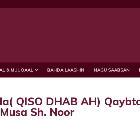
AL & MUUQAAL
BAHDA LAASHIN
NAGU SAABSAN
yda( QISO DHAB AH) Qaybt
Musa Sh. Noor