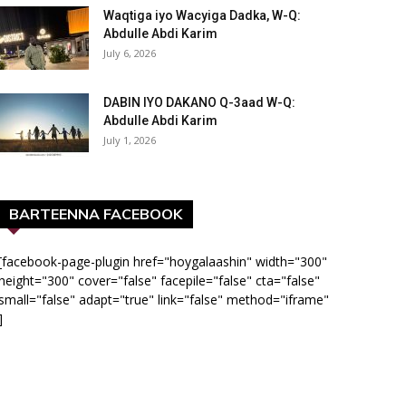
Waqtiga iyo Wacyiga Dadka, W-Q:
Abdulle Abdi Karim
July 6, 2026
DABIN IYO DAKANO Q-3aad W-Q:
Abdulle Abdi Karim
July 1, 2026
BARTEENNA FACEBOOK
[facebook-page-plugin href="hoygalaashin" width="300"
height="300" cover="false" facepile="false" cta="false"
small="false" adapt="true" link="false" method="iframe"
]