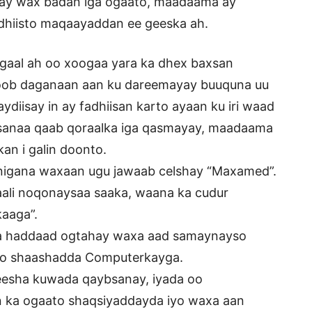
n ay wax badan iga ogaato, maadaama ay
dhiisto maqaayaddan ee geeska ah.
gaal ah oo xoogaa yara ka dhex baxsan
oob daganaan aan ku dareemayay buuquna uu
waydiisay in ay fadhiisan karto ayaan ku iri waad
alsanaa qaab qoraalka iga qasmayay, maadaama
an i galin doonto.
nigana waxaan ugu jawaab celshay “Maxamed”.
ali noqonaysaa saaka, waana ka cudur
aaga”.
ba haddaad ogtahay waxa aad samaynayso
ayo shaashadda Computerkayga.
eesha kuwada qaybsanay, iyada oo
n ka ogaato shaqsiyaddayda iyo waxa aan