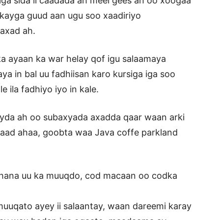
a sida ii caadada ah meel gees ah oo xoogaa
enkayga guud aan ugu soo xaadiriyo
axad ah.
a ayaan ka war helay qof igu salaamaya
ya in bal uu fadhiisan karo kursiga iga soo
 ila fadhiyo iyo in kale.
da ah oo subaxyada axadda qaar waan arki
axaad ahaa, goobta waa Java coffe parkland
lahana uu ka muuqdo, cod macaan oo codka
muuqato ayey ii salaantay, waan dareemi karay