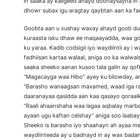
in saaka ay kaligeed ahayd doonaysayna i
dhowr subax igu aragtay qaybtan aan ka fa
Goobta aan u xushay waxay ahayd goob du
kuraasta isku dhaw ee maqaayadda, waa g
ku yaraa. Kadib codsigii iyo waydiintii ay i 
fadhiisan kartaa walaal, aniga oo ka walw
saaka sheeko aanan kusoo tala galin ay qofk
“Magacayga waa Hibo” ayey ku bilowday, a
“Barasho wanaagsan maxamed, waad iga ra
daaranayaa qasidda aan kaa qasayo qoraalk
“Raali ahaanshaha waa lagaa aqbalay mar
ayaan ugu kaftan celshay” aniga soo laab
Sheeko is barasho iyo shaahayn ah ayaa m
waydiinteeda ay u badnayd in ay wax bada