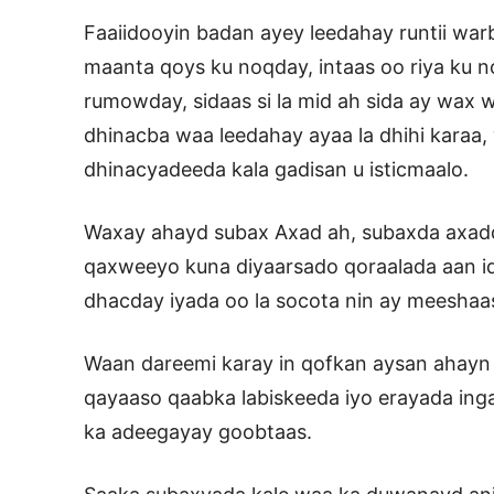
Faaiidooyin badan ayey leedahay runtii war
maanta qoys ku noqday, intaas oo riya ku 
rumowday, sidaas si la mid ah sida ay wax wa
dhinacba waa leedahay ayaa la dhihi karaa,
dhinacyadeeda kala gadisan u isticmaalo.
Waxay ahayd subax Axad ah, subaxda axadd
qaxweeyo kuna diyaarsado qoraalada aan i
dhacday iyada oo la socota nin ay meesha
Waan dareemi karay in qofkan aysan ahayn
qayaaso qaabka labiskeeda iyo erayada ing
ka adeegayay goobtaas.