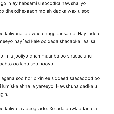
igo in ay habsami u socodka hawsha iyo
oo dhexdhexaadnimo ah dadka wax u soo
 oo kaliyana loo wada hoggaansamo. Hay´adda
meeyo hay´ad kale oo xaqa shacabka ilaalisa.
ayo in la joojiyo dhammaanba oo shaqaaluhu
laabto oo lagu soo hooyo.
lagana soo hor bixin ee siddeed saacadood oo
ti lumiska ahna la yareeyo. Hawshuna dadka u
gin.
oo kaliya la adeegsado. Xerada dowladdana la