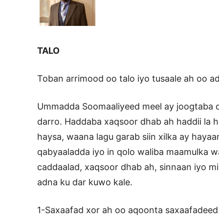
TALO
Toban arrimood oo talo iyo tusaale ah oo a
Ummadda Soomaaliyeed meel ay joogtaba d
darro. Haddaba xaqsoor dhab ah haddii la he
haysa, waana lagu garab siin xilka ay haya
qabyaaladda iyo in qolo waliba maamulka wa
caddaalad, xaqsoor dhab ah, sinnaan iyo m
adna ku dar kuwo kale.
1-Saxaafad xor ah oo aqoonta saxaafadeed 