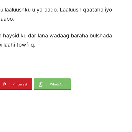
uu laaluushku u yaraado. Laaluush qaataha iyo
qaabo.
a haysid ku dar lana wadaag baraha bulshada
laahi towfiiq.
Pinterest
WhatsApp