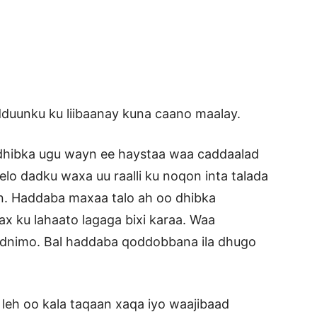
dduunku ku liibaanay kuna caano maalay.
hibka ugu wayn ee haystaa waa caddaalad
lo dadku waxa uu raalli ku noqon inta talada
an. Haddaba maxaa talo ah oo dhibka
x ku lahaato lagaga bixi karaa. Waa
idnimo. Bal haddaba qoddobbana ila dhugo
leh oo kala taqaan xaqa iyo waajibaad