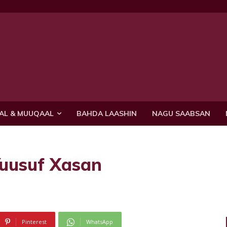
AL & MUUQAAL
BAHDA LAASHIN
NAGU SAABSAN
uusuf Xasan
Pinterest
WhatsApp