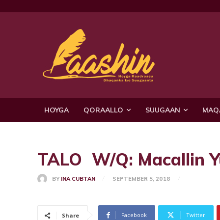
HOYGA
QORAALLO
SUUGAAN
MAQ
TALO W/Q: Macallin Y
BY
INA CUBTAN
SEPTEMBER 5, 2018
Facebook
Twitter
Share