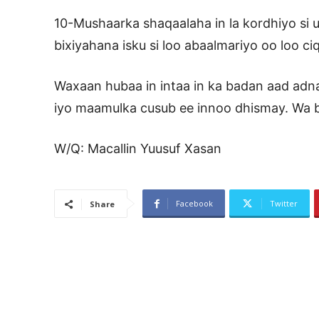
10-Mushaarka shaqaalaha in la kordhiyo si 
bixiyahana isku si loo abaalmariyo oo loo ci
Waxaan hubaa in intaa in ka badan aad adn
iyo maamulka cusub ee innoo dhismay. Wa bil
W/Q: Macallin Yuusuf Xasan
Facebook
Twitter
Share