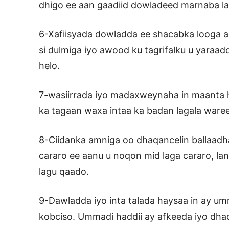
dhigo ee aan gaadiid dowladeed marnaba la
6-Xafiisyada dowladda ee shacabka looga a
si dulmiga iyo awood ku tagrifalku u yaraa
helo.
7-wasiirrada iyo madaxweynaha in maanta h
ka tagaan waxa intaa ka badan lagala ware
8-Ciidanka amniga oo dhaqancelin ballaadhan
cararo ee aanu u noqon mid laga cararo, lan
lagu qaado.
9-Dawladda iyo inta talada haysaa in ay u
kobciso. Ummadi haddii ay afkeeda iyo dh