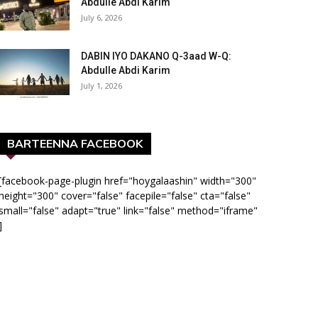
Abdulle Abdi Karim
July 6, 2026
DABIN IYO DAKANO Q-3aad W-Q:
Abdulle Abdi Karim
July 1, 2026
BARTEENNA FACEBOOK
[facebook-page-plugin href="hoygalaashin" width="300"
height="300" cover="false" facepile="false" cta="false"
small="false" adapt="true" link="false" method="iframe"
]