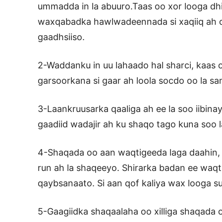
ummadda in la abuuro.Taas oo xor looga dh
waxqabadka hawlwadeennada si xaqiiq ah 
gaadhsiiso.
2-Waddanku in uu lahaado hal sharci, kaas
garsoorkana si gaar ah loola socdo oo la sa
3-Laankruusarka qaaliga ah ee la soo iibin
gaadiid wadajir ah ku shaqo tago kuna soo 
4-Shaqada oo aan waqtigeeda laga daahin, 
run ah la shaqeeyo. Shirarka badan ee waq
qaybsanaato. Si aan qof kaliya wax looga su
5-Gaagiidka shaqaalaha oo xilliga shaqada 