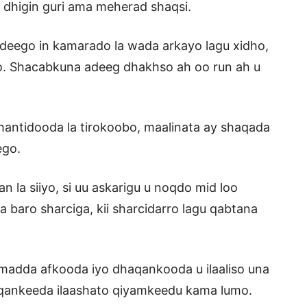
 dhigin guri ama meherad shaqsi.
deego in kamarado la wada arkayo lagu xidho,
do. Shacabkuna adeeg dhakhso ah oo run ah u
antidooda la tirokoobo, maalinata ay shaqada
ego.
 la siiyo, si uu askarigu u noqdo mid loo
a baro sharciga, kii sharcidarro lagu qabtana
mmadda afkooda iyo dhaqankooda u ilaaliso una
aqankeeda ilaashato qiyamkeedu kama lumo.