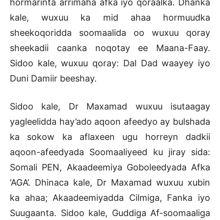
hormarinta arrimaha afka iyo qoraalka. Dhanka
kale, wuxuu ka mid ahaa hormuudka
sheekoqoridda soomaalida oo wuxuu qoray
sheekadii caanka noqotay ee Maana-Faay.
Sidoo kale, wuxuu qoray: Dal Dad waayey iyo
Duni Damiir beeshay.
Sidoo kale, Dr Maxamad wuxuu isutaagay
yagleelidda hay’ado aqoon afeedyo ay bulshada
ka sokow ka aflaxeen ugu horreyn dadkii
aqoon-afeedyada Soomaaliyeed ku jiray sida:
Somali PEN, Akaadeemiya Goboleedyada Afka
‘AGA’. Dhinaca kale, Dr Maxamad wuxuu xubin
ka ahaa; Akaadeemiyadda Cilmiga, Fanka iyo
Suugaanta. Sidoo kale, Guddiga Af-soomaaliga