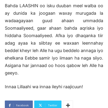
Bahda LAASHIN oo isku duuban meel walba oo
ay dunida ka joogaan waxay murugada la
wadaagayaan guud ahaan ummadda
Soomaaliyeed, gaar ahaan bahda aqriska iyo
hiddaha Soomaaliyeed. Afka iyo dhaqanka tiir
adag ayaa ka siibtay ee waxaan leennahay
beddel kheyr leh Alle ha ugu beddelo annaga iyo
ehelkana Eebbe samir iyo iimaan ha naga siiyo.
Asigana har jannaad oo hoos qabow leh Alle ha
geeyo.
Innaa Lillaahi wa innaa ileyhi raajicuun!
Facebook
Twitter