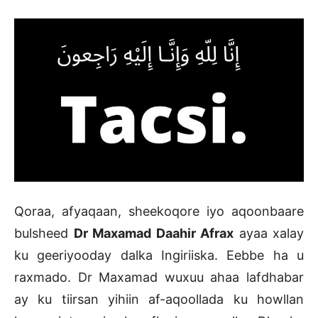
Qoraa, afyaqaan, sheekoqore iyo aqoonbaare
bulsheed
Dr Maxamad Daahir Afrax
ayaa xalay
ku geeriyooday dalka Ingiriiska. Eebbe ha u
raxmado. Dr Maxamad wuxuu ahaa lafdhabar
ay ku tiirsan yihiin af-aqoollada ku howllan