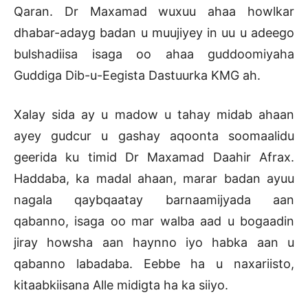
Qaran. Dr Maxamad wuxuu ahaa howlkar
dhabar-adayg badan u muujiyey in uu u adeego
bulshadiisa isaga oo ahaa guddoomiyaha
Guddiga Dib-u-Eegista Dastuurka KMG ah.
Xalay sida ay u madow u tahay midab ahaan
ayey gudcur u gashay aqoonta soomaalidu
geerida ku timid Dr Maxamad Daahir Afrax.
Haddaba, ka madal ahaan, marar badan ayuu
nagala qaybqaatay barnaamijyada aan
qabanno, isaga oo mar walba aad u bogaadin
jiray howsha aan haynno iyo habka aan u
qabanno labadaba. Eebbe ha u naxariisto,
kitaabkiisana Alle midigta ha ka siiyo.