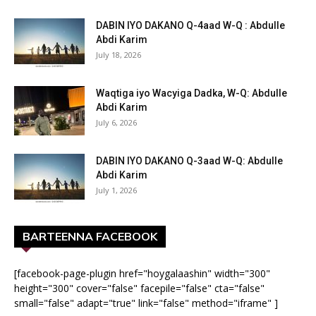
DABIN IYO DAKANO Q-4aad W-Q : Abdulle
Abdi Karim
July 18, 2026
Waqtiga iyo Wacyiga Dadka, W-Q: Abdulle
Abdi Karim
July 6, 2026
DABIN IYO DAKANO Q-3aad W-Q: Abdulle
Abdi Karim
July 1, 2026
BARTEENNA FACEBOOK
[facebook-page-plugin href="hoygalaashin" width="300"
height="300" cover="false" facepile="false" cta="false"
small="false" adapt="true" link="false" method="iframe" ]