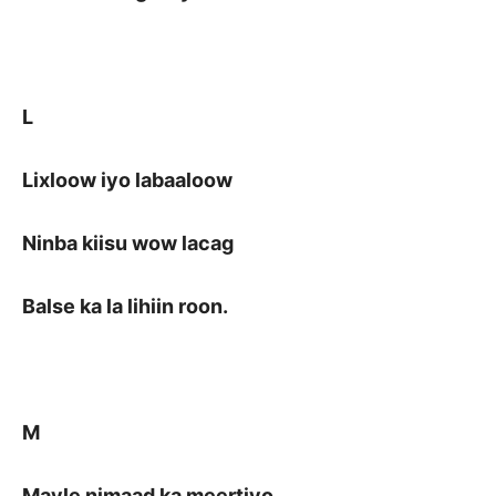
L
Lixloow iyo labaaloow
Ninba kiisu wow lacag
Balse ka la lihiin roon.
M
Mayle nimaad ka meertiyo