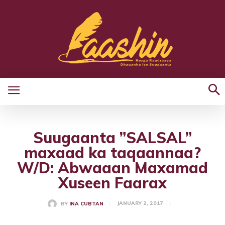
Suugaanta ”SALSAL”
maxaad ka taqaannaa?
W/D: Abwaaan Maxamad
Xuseen Faarax
JANUARY 2, 2017
BY
INA CUBTAN