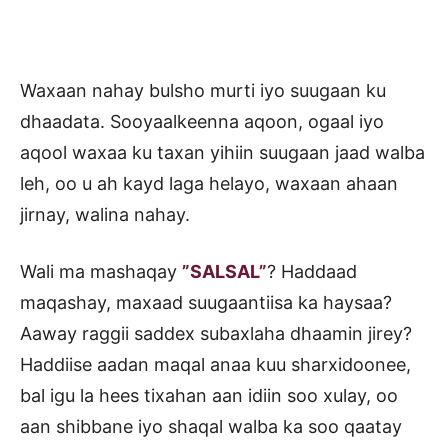
Waxaan nahay bulsho murti iyo suugaan ku
dhaadata. Sooyaalkeenna aqoon, ogaal iyo
aqool waxaa ku taxan yihiin suugaan jaad walba
leh, oo u ah kayd laga helayo, waxaan ahaan
jirnay, walina nahay.
Wali ma mashaqay
”SALSAL”
? Haddaad
maqashay, maxaad suugaantiisa ka haysaa?
Aaway raggii saddex subaxlaha dhaamin jirey?
Haddiise aadan maqal anaa kuu sharxidoonee,
bal igu la hees tixahan aan idiin soo xulay, oo
aan shibbane iyo shaqal walba ka soo qaatay