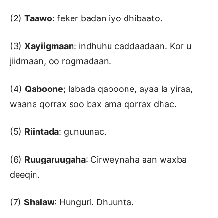
(2)
Taawo
: feker badan iyo dhibaato.
(3)
Xayiigmaan
: indhuhu caddaadaan. Kor u
jiidmaan, oo rogmadaan.
(4)
Qaboone
; labada qaboone, ayaa la yiraa,
waana qorrax soo bax ama qorrax dhac.
(5)
Riintada
: gunuunac.
(6)
Ruugaruugaha
: Cirweynaha aan waxba
deeqin.
(7)
Shalaw
: Hunguri. Dhuunta.