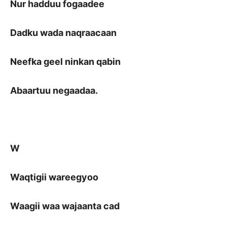
Nur hadduu fogaadee
Dadku wada naqraacaan
Neefka geel ninkan qabin
Abaartuu negaadaa.
W
Waqtigii wareegyoo
Waagii waa wajaanta cad