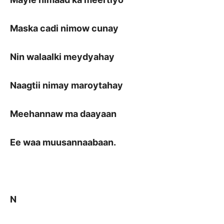
Maska cadi nimow cunay
Nin walaalki meydyahay
Naagtii nimay maroytahay
Meehannaw ma daayaan
Ee waa muusannaabaan.
N