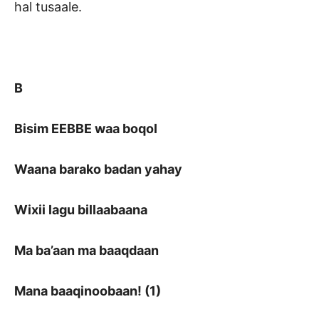
hal tusaale.
B
Bisim EEBBE waa boqol
Waana barako badan yahay
Wixii lagu billaabaana
Ma ba’aan ma baaqdaan
Mana baaqinoobaan! (1)