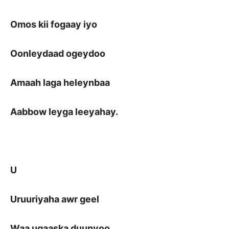
Omos kii fogaay iyo
Oonleydaad ogeydoo
Amaah laga heleynbaa
Aabbow leyga leeyahay.
U
Uruuriyaha awr geel
Waa ugaaska duunyoo