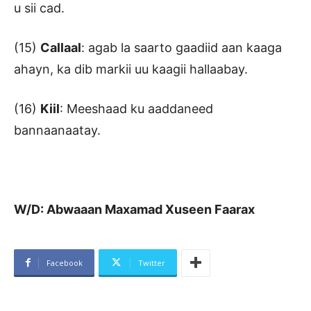
u sii cad.
(15)
Callaal
: agab la saarto gaadiid aan kaaga
ahayn, ka dib markii uu kaagii hallaabay.
(16)
Kiil
: Meeshaad ku aaddaneed
bannaanaatay.
W/D: Abwaaan Maxamad Xuseen Faarax
Facebook
Twitter