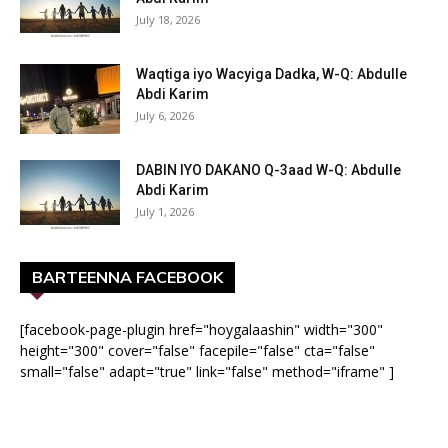
July 18, 2026
Waqtiga iyo Wacyiga Dadka, W-Q: Abdulle
Abdi Karim
July 6, 2026
DABIN IYO DAKANO Q-3aad W-Q: Abdulle
Abdi Karim
July 1, 2026
BARTEENNA FACEBOOK
[facebook-page-plugin href="hoygalaashin" width="300"
height="300" cover="false" facepile="false" cta="false"
small="false" adapt="true" link="false" method="iframe" ]