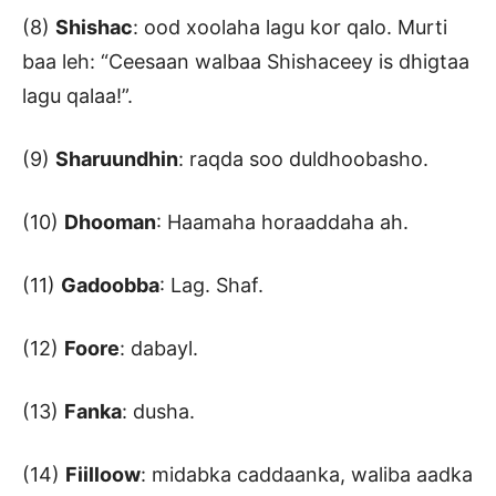
(8)
Shishac
: ood xoolaha lagu kor qalo. Murti
baa leh: “Ceesaan walbaa Shishaceey is dhigtaa
lagu qalaa!”.
(9)
Sharuundhin
: raqda soo duldhoobasho.
(10)
Dhooman
: Haamaha horaaddaha ah.
(11)
Gadoobba
: Lag. Shaf.
(12)
Foore
: dabayl.
(13)
Fanka
: dusha.
(14)
Fiilloow
: midabka caddaanka, waliba aadka