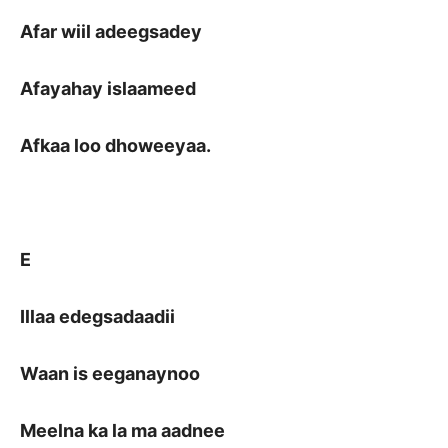
Afar wiil adeegsadey
Afayahay islaameed
Afkaa loo dhoweeyaa.
E
Illaa edegsadaadii
Waan is eeganaynoo
Meelna ka la ma aadnee