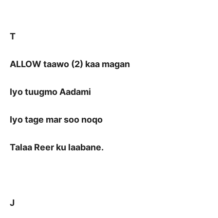
T
ALLOW taawo (2) kaa magan
Iyo tuugmo Aadami
Iyo tage mar soo noqo
Talaa Reer ku laabane.
J