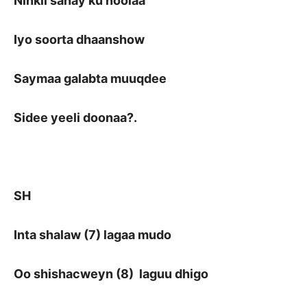
Ninkii sahay ku noolaa
Iyo soorta dhaanshow
Saymaa galabta muuqdee
Sidee yeeli doonaa?.
SH
Inta shalaw (7) lagaa mudo
Oo shishacweyn (8) laguu dhigo