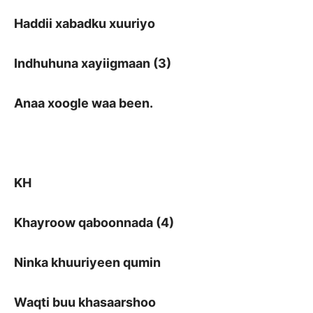
Haddii xabadku xuuriyo
Indhuhuna xayiigmaan (3)
Anaa xoogle waa been.
KH
Khayroow qaboonnada (4)
Ninka khuuriyeen qumin
Waqti buu khasaarshoo