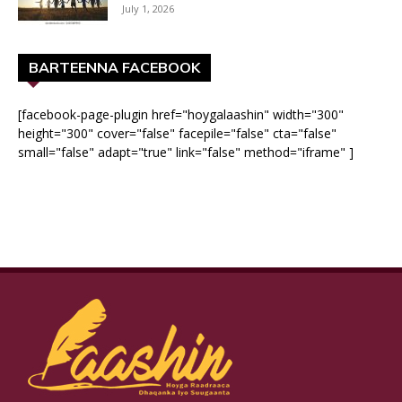
July 1, 2026
BARTEENNA FACEBOOK
[facebook-page-plugin href="hoygalaashin" width="300"
height="300" cover="false" facepile="false" cta="false"
small="false" adapt="true" link="false" method="iframe" ]