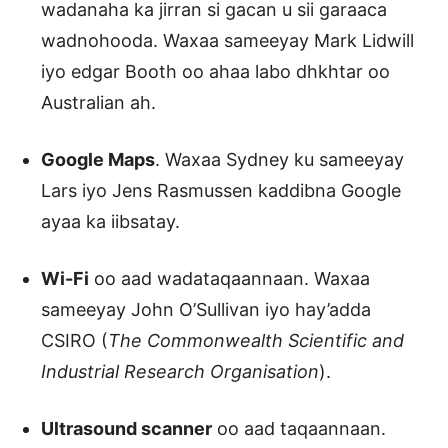
wadanaha ka jirran si gacan u sii garaaca
wadnohooda. Waxaa sameeyay Mark Lidwill
iyo edgar Booth oo ahaa labo dhkhtar oo
Australian ah.
Google Maps
. Waxaa Sydney ku sameeyay
Lars iyo Jens Rasmussen kaddibna Google
ayaa ka iibsatay.
Wi-Fi
oo aad wadataqaannaan. Waxaa
sameeyay John O’Sullivan iyo hay’adda
CSIRO (
The Commonwealth Scientific and
Industrial Research Organisation
).
Ultrasound scanner
oo aad taqaannaan.