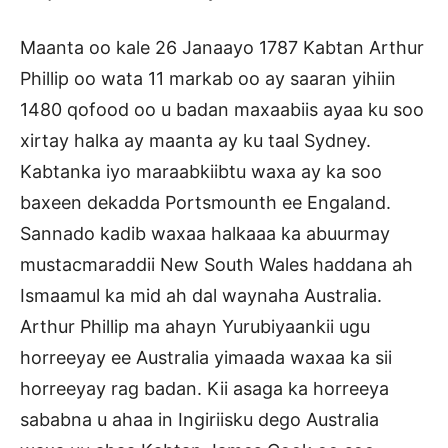
Maanta oo kale 26 Janaayo 1787 Kabtan Arthur
Phillip oo wata 11 markab oo ay saaran yihiin
1480 qofood oo u badan maxaabiis ayaa ku soo
xirtay halka ay maanta ay ku taal Sydney.
Kabtanka iyo maraabkiibtu waxa ay ka soo
baxeen dekadda Portsmounth ee Engaland.
Sannado kadib waxaa halkaaa ka abuurmay
mustacmaraddii New South Wales haddana ah
Ismaamul ka mid ah dal waynaha Australia.
Arthur Phillip ma ahayn Yurubiyaankii ugu
horreeyay ee Australia yimaada waxaa ka sii
horreeyay rag badan. Kii asaga ka horreeya
sababna u ahaa in Ingiriisku dego Australia