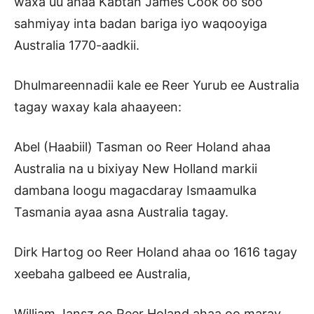
waxa uu ahaa Kabtan James Cook oo soo
sahmiyay inta badan bariga iyo waqooyiga
Australia 1770-aadkii.
Dhulmareennadii kale ee Reer Yurub ee Australia
tagay waxay kala ahaayeen:
Abel (Haabiil) Tasman oo Reer Holand ahaa
Australia na u bixiyay New Holland markii
dambana loogu magacdaray Ismaamulka
Tasmania ayaa asna Australia tagay.
Dirk Hartog oo Reer Holand ahaa oo 1616 tagay
xeebaha galbeed ee Australia,
William Jansz oo Reer Holand ahaa oo maray