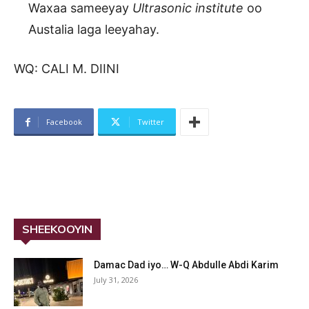
Waxaa sameeyay
Ultrasonic institute
oo
Austalia laga leeyahay.
WQ: CALI M. DIINI
Facebook
Twitter
SHEEKOOYIN
Damac Dad iyo… W-Q Abdulle Abdi Karim
July 31, 2026