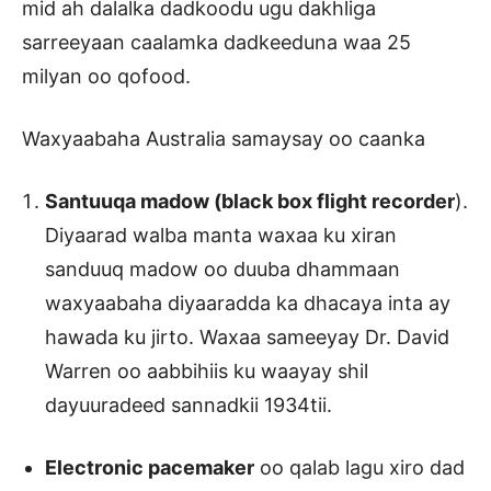
mid ah dalalka dadkoodu ugu dakhliga
sarreeyaan caalamka dadkeeduna waa 25
milyan oo qofood.
Waxyaabaha Australia samaysay oo caanka
Santuuqa madow (black box flight recorder
).
Diyaarad walba manta waxaa ku xiran
sanduuq madow oo duuba dhammaan
waxyaabaha diyaaradda ka dhacaya inta ay
hawada ku jirto. Waxaa sameeyay Dr. David
Warren oo aabbihiis ku waayay shil
dayuuradeed sannadkii 1934tii.
Electronic pacemaker
oo qalab lagu xiro dad