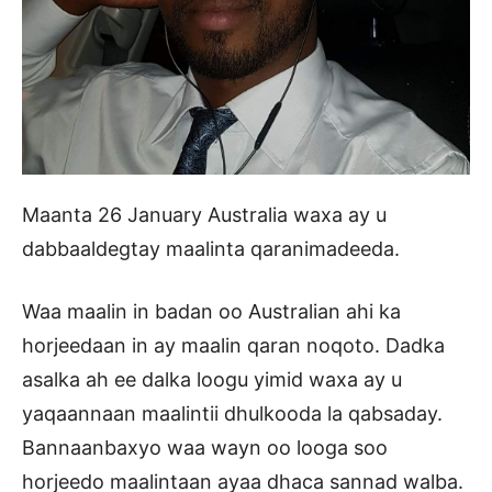
Maanta 26 January Australia waxa ay u
dabbaaldegtay maalinta qaranimadeeda.
Waa maalin in badan oo Australian ahi ka
horjeedaan in ay maalin qaran noqoto. Dadka
asalka ah ee dalka loogu yimid waxa ay u
yaqaannaan maalintii dhulkooda la qabsaday.
Bannaanbaxyo waa wayn oo looga soo
horjeedo maalintaan ayaa dhaca sannad walba.