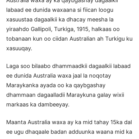
Australia waxa ay ka qaybgashay dagaalkii
labaad ee dunida waxaana si fiican loogu
xasuustaa dagaalkii ka dhacay meesha la
yiraahdo Gallipoli, Turkiga, 1915, halkaas oo
tobanaan kun oo ciidan Australian ah Turkigu ku
xasuuqay.
Laga soo bilaabo dhammaadkii dagaalkii labaad
ee dunida Australia waxa jaal la noqotay
Maraykanka ayada oo ka qaybgashay
dhammaan dagaalladii Maraykuna galay wixii
markaas ka dambeeyay.
Maanta Australia waxa ay ka mid tahay 15ka dal
ee ugu dhaqaale badan adduunka waana mid ka