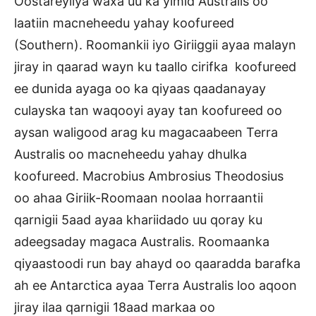
Oostareyliya waxa uu ka yimid Australis oo
laatiin macneheedu yahay koofureed
(Southern). Roomankii iyo Giriiggii ayaa malayn
jiray in qaarad wayn ku taallo cirifka koofureed
ee dunida ayaga oo ka qiyaas qaadanayay
culayska tan waqooyi ayay tan koofureed oo
aysan waligood arag ku magacaabeen Terra
Australis oo macneheedu yahay dhulka
koofureed. Macrobius Ambrosius Theodosius
oo ahaa Giriik-Roomaan noolaa horraantii
qarnigii 5aad ayaa khariidado uu qoray ku
adeegsaday magaca Australis. Roomaanka
qiyaastoodi run bay ahayd oo qaaradda barafka
ah ee Antarctica ayaa Terra Australis loo aqoon
jiray ilaa qarnigii 18aad markaa oo