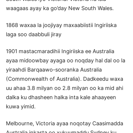
waagaas ayay ka go’day New South Wales.
1868 waxaa la joojiyay maxaabiistii Ingiriiska
laga soo daabbuli jiray
1901 mastacmaradihii Ingiriiska ee Australia
ayaa midoowbay ayaga oo noqday hal dal oo la
yiraahdi Barqaawo-sooranka Australia
(Commonwealth of Australia). Dadkeedu waxa
uu ahaa 3.8 milyan oo 2.8 milyan oo ka mid ahi
dalka ku dhasheen halka inta kale ahaayeen
kuwa yimid.
Melbourne, Victoria ayaa noqotay Caasimadda
Australia inkasta oo xukuumaddu Sydney ku