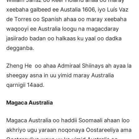
xeebaha galbeed ee Austalia 1606, iyo Luís Vaz
de Torres oo Spanish ahaa oo maray xeebaha
waqooyi ee Australia loogu na magacdaray
jasiirado badan oo halkaas ku yaal oo dadka
degganba.
Zheng He oo ahaa Admiraal Shiinays ah ayaa la
sheegay asna in uu yimid maray Australia
qarnigii 14aad.
Magaca Australia
Magaca Australia oo haddii Soomaali ahaan loo
akhriyo ugu yaraan noqonaya Oostareeliya ama