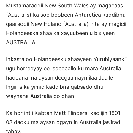
Mustamaraddii New South Wales ay magacaas
(Australis) ka soo boobeen Antarctica kaddibna
qaaraddii New Holand (Australia) inta ay magicii
Holandeeska ahaa ka xayuubeen u bixiyeen
AUSTRALIA.
Inkasta oo Holandeesku ahaayeen Yurubiyaankii
ugu horreeyay ee socdaallo ku mara Australia
haddana ma aysan deegaamayn ilaa Jaalle
Ingiriis ka yimid kaddibna qabsado dhul
waynaha Australia oo dhan.
Ka hor intii Kabtan Matt Flinders xaqiijin 1801-
03 dadku ma aysan ogayn in Australia jasiirad
tahay.