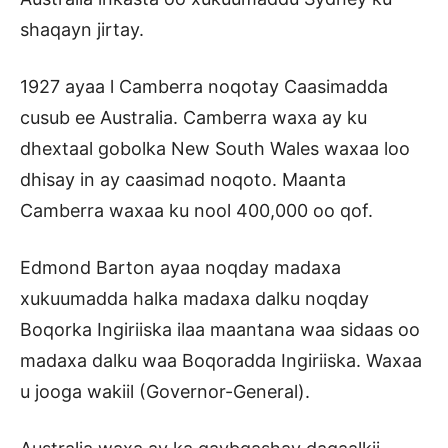
shaqayn jirtay.
1927 ayaa l Camberra noqotay Caasimadda
cusub ee Australia. Camberra waxa ay ku
dhextaal gobolka New South Wales waxaa loo
dhisay in ay caasimad noqoto. Maanta
Camberra waxaa ku nool 400,000 oo qof.
Edmond Barton ayaa noqday madaxa
xukuumadda halka madaxa dalku noqday
Boqorka Ingiriiska ilaa maantana waa sidaas oo
madaxa dalku waa Boqoradda Ingiriiska. Waxaa
u jooga wakiil (Governor-General).