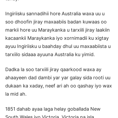
Ingiriisku sannadihii hore Australia waxa uu u
soo dhoofin jiray maxaabiis badan kuwaas oo
markii hore uu Maraykanka u tarxiili jiray laakiin
kacaankii Maraykanka iyo xornimadii ku xigtay
ayuu Ingiriisku u baahday dhul uu maxaabiista u
tarxiilo sidaaa ayuuna Australia ku yimid.
Dadka la soo tarxiili jiray qaarkood waxa ay
ahaayeen dad dambi yar yar galay sida rooti uu
dukaan ka xaday, neef ari ah oo qashay iyo wax
la mid ah.
1851 dahab ayaa laga helay goballada New
South Wales iyo Victoria. Victoria na isla