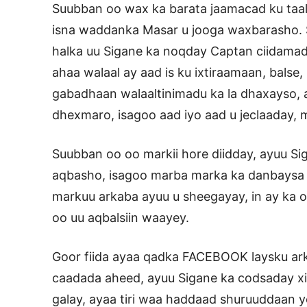
Suubban oo wax ka barata jaamacad ku taal
isna waddanka Masar u jooga waxbarasho.
halka uu Sigane ka noqday Captan ciidamad
ahaa walaal ay aad is ku ixtiraamaan, balse
gabadhaan walaaltinimadu ka la dhaxayso, ay
dhexmaro, isagoo aad iyo aad u jeclaaday,
Suubban oo oo markii hore diidday, ayuu Si
aqbasho, isagoo marba marka ka danbaysa si
markuu arkaba ayuu u sheegayay, in ay ka o
oo uu aqbalsiin waayey.
Goor fiida ayaa qadka FACEBOOK laysku arkay,
caadada aheed, ayuu Sigane ka codsaday xir
galay, ayaa tiri waa haddaad shuruuddaan ye