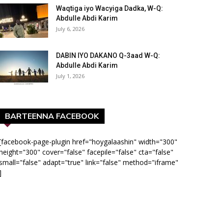
Waqtiga iyo Wacyiga Dadka, W-Q:
Abdulle Abdi Karim
July 6, 2026
DABIN IYO DAKANO Q-3aad W-Q:
Abdulle Abdi Karim
July 1, 2026
BARTEENNA FACEBOOK
[facebook-page-plugin href="hoygalaashin" width="300"
height="300" cover="false" facepile="false" cta="false"
small="false" adapt="true" link="false" method="iframe"
]