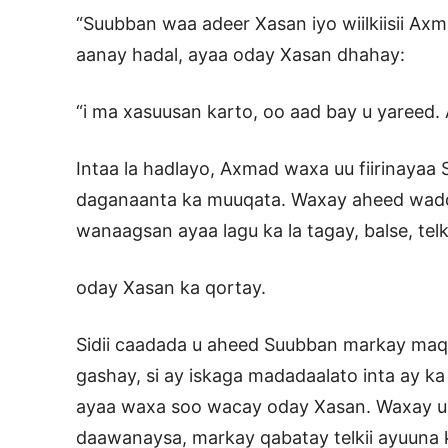
“Suubban waa adeer Xasan iyo wiilkiisii A
aanay hadal, ayaa oday Xasan dhahay:
“i ma xasuusan karto, oo aad bay u yareed.
Intaa la hadlayo, Axmad waxa uu fiirinayaa
daganaanta ka muuqata. Waxay aheed wadd
wanaagsan ayaa lagu ka la tagay, balse, tel
oday Xasan ka qortay.
Sidii caadada u aheed Suubban markay maq
gashay, si ay iskaga madadaalato inta ay ka 
ayaa waxa soo wacay oday Xasan. Waxay u 
daawanaysa, markay qabatay telkii ayuuna