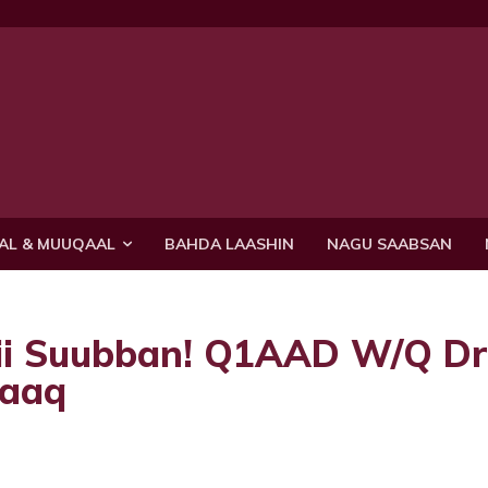
AL & MUUQAAL
BAHDA LAASHIN
NAGU SAABSAN
licii Suubban! Q1AAD W/Q Dr
saaq