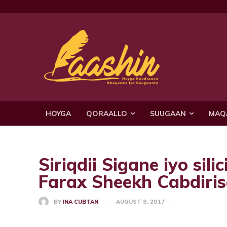
HOYGA
QORAALLO
SUUGAAN
MAQ
Siriqdii Sigane iyo si
Farax Sheekh Cabdiri
BY
INA CUBTAN
AUGUST 8, 2017