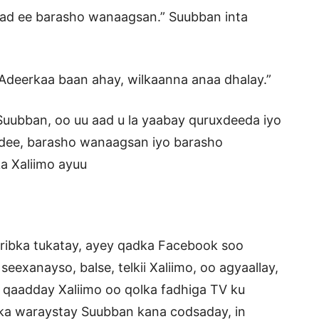
xmad ee barasho wanaagsan.” Suubban inta
 Adeerkaa baan ahay, wilkaanna anaa dhalay.”
 Suubban, oo uu aad u la yaabay quruxdeeda iyo
ee, barasho wanaagsan iyo barasho
ka Xaliimo ayuu
ribka tukatay, ayey qadka Facebook soo
seexanayso, balse, telkii Xaliimo, oo agyaallay,
qaadday Xaliimo oo qolka fadhiga TV ku
 ka waraystay Suubban kana codsaday, in