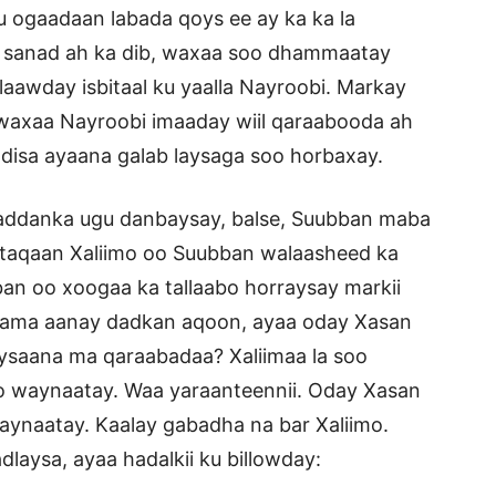
ku ogaadaan labada qoys ee ay ka ka la
 sanad ah ka dib, waxaa soo dhammaatay
laawday isbitaal ku yaalla Nayroobi. Markay
waxaa Nayroobi imaaday wiil qaraabooda ah
adisa ayaana galab laysaga soo horbaxay.
 waddanka ugu danbaysay, balse, Suubban maba
taqaan Xaliimo oo Suubban walaasheed ka
ban oo xoogaa ka tallaabo horraysay markii
daama aanay dadkan aqoon, ayaa oday Xasan
ysaana ma qaraabadaa? Xaliimaa la soo
 waynaatay. Waa yaraanteennii. Oday Xasan
aynaatay. Kaalay gabadha na bar Xaliimo.
dlaysa, ayaa hadalkii ku billowday: