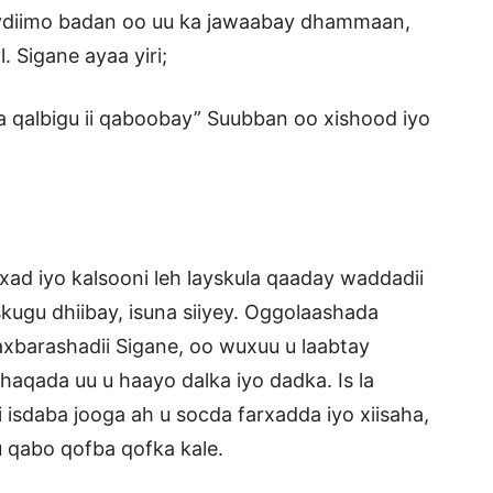
Weydiimo badan oo uu ka jawaabay dhammaan,
. Sigane ayaa yiri;
da qalbigu ii qaboobay” Suubban oo xishood iyo
xad iyo kalsooni leh layskula qaaday waddadii
skugu dhiibay, isuna siiyey. Oggolaashada
barashadii Sigane, oo wuxuu u laabtay
aqada uu u haayo dalka iyo dadka. Is la
 isdaba jooga ah u socda farxadda iyo xiisaha,
 u qabo qofba qofka kale.