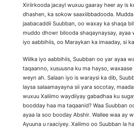
Xiriirkooda jacayl wuxuu gaaray heer ay is 
dhashen, ka sokow saaxiibbadooda. Mudda
jaabacaddii Suubban, oo waxay ka shaqa bil
muddo dhowr bilooda shaqaynaysay, ayaa 
iyo aabbihiis, oo Maraykan ka imaaday, si k
Wiilka iyo aabbihiis, Suubban oo yar ayaa
taqaanno, xusuusna ku ma hayso, waxaase 
weyn ah. Salaan iyo is waraysi ka dib, Suub
laysa salaamayayna sii yara socotay, maa
wuxuu Xaliimo waydiiyay gabadhaa ku suga
boodday haa ma taqaanid? Waa Suubban oo
ayaa la soo booday Abshir. Wallee waa ay w
Ayuuna u raaciyey. Xaliimo oo Suubban la ha