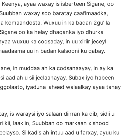
 Keenya, ayaa waxay is isberteen Sigane, oo
 Suubban waxay soo baratay caafimaadka,
a komaandosta. Wuxuu in ka badan 2gu’ la
, Sigane oo ka helay dhaqanka iyo dhurka
aa wuxuu ka codsaday, in uu xiriir jeceyl
 maadaama uu in badan kalsooni ku qabay.
gane, in muddaa ah ka codsanaayay, in ay ka
 aad ah u sii jeclaanayay. Subax iyo habeen
ggolaato, iyaduna laheed walaalkay ayaa tahay
 is waraysi iyo salaan diirran ka dib, sidii u
iikii, laakiin, Suubban oo markaan xishood
elayso. Si kadis ah intuu aad u farxay, ayuu ku