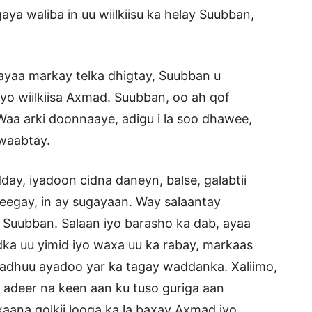
aya waliba in uu wiilkiisu ka helay Suubban,
ayaa markay telka dhigtay, Suubban u
iyo wiilkiisa Axmad. Suubban, oo ah qof
Waa arki doonnaaye, adigu i la soo dhawee,
awaabtay.
day, iyadoon cidna daneyn, balse, galabtii
heegay, in ay sugayaan. Way salaantay
 Suubban. Salaan iyo barasho ka dab, ayaa
ka uu yimid iyo waxa uu ka rabay, markaas
abadhuu ayadoo yar ka tagay waddanka. Xaliimo,
 adeer na keen aan ku tuso guriga aan
aana qolkii looga ka la baxay Axmad iyo