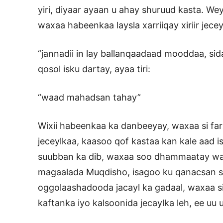
yiri, diyaar ayaan u ahay shuruud kasta. 
waxaa habeenkaa laysla xarriiqay xiriir jeceyl
“jannadii in lay ballanqaadaad mooddaa, si
qosol isku dartay, ayaa tiri:
“waad mahadsan tahay”
Wixii habeenkaa ka danbeeyay, waxaa si far
jeceylkaa, kaasoo qof kastaa kan kale aad i
suubban ka dib, waxaa soo dhammaatay wax
magaalada Muqdisho, isagoo ku qanacsan sh
oggolaashadooda jacayl ka gadaal, waxaa si
kaftanka iyo kalsoonida jecaylka leh, ee uu