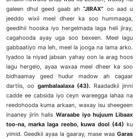
galeen dhul geed gaab ah
“JIRAX”
oo aad u
jeeddo wixii meel dheer ka soo hummaaga,
geedihii hooska iyo hergelmada laga heli jiray,
cagahooda ayay uga soo bexeen. Meel lagu
gabbaatiyo ma leh, meel la jooga na lama arko.
Iyadoo la niyad jabsan yahay oon la arag hoos
lagu hergelo, ayaa waxaa meel dheer ka soo
bidhaamay geed hudur madow ah cagaar
dartiis, oo
gambalaalaxa (43).
Raadadkii jinni
cadde ee cabsida iyo ceyn wareegga lahaa na
reedohooda kuma arkaan, waxay isu sheegeen
inaaney jirin halis
Waraabe iyo hujuum Libaax
too-na, marka laga reebo, kuwa dool (44)
ku
yimid. Geedkii ayaa la gaaray, mase waa
Garas