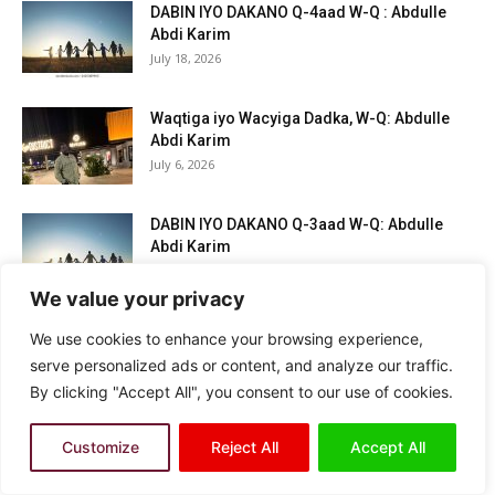
DABIN IYO DAKANO Q-4aad W-Q : Abdulle
Abdi Karim
July 18, 2026
Waqtiga iyo Wacyiga Dadka, W-Q: Abdulle
Abdi Karim
July 6, 2026
DABIN IYO DAKANO Q-3aad W-Q: Abdulle
Abdi Karim
July 1, 2026
We value your privacy
We use cookies to enhance your browsing experience,
BARTEENNA FACEBOOK
serve personalized ads or content, and analyze our traffic.
By clicking "Accept All", you consent to our use of cookies.
[facebook-page-plugin href="hoygalaashin" width="300"
height="300" cover="false" facepile="false" cta="false"
small="false" adapt="true" link="false" method="iframe" ]
Customize
Reject All
Accept All