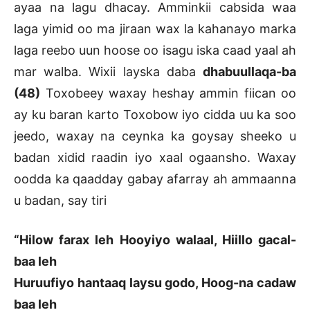
ayaa na lagu dhacay. Amminkii cabsida waa
laga yimid oo ma jiraan wax la kahanayo marka
laga reebo uun hoose oo isagu iska caad yaal ah
mar walba. Wixii layska daba
dhabuullaqa-ba
(48)
Toxobeey waxay heshay ammin fiican oo
ay ku baran karto Toxobow iyo cidda uu ka soo
jeedo, waxay na ceynka ka goysay sheeko u
badan xidid raadin iyo xaal ogaansho. Waxay
oodda ka qaadday gabay afarray ah ammaanna
u badan, say tiri
“Hilow farax leh Hooyiyo walaal, Hiillo gacal-
baa leh
Huruufiyo hantaaq laysu godo, Hoog-na cadaw
baa leh