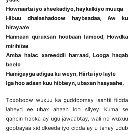
Howraarta iyo sheekadiyo, haykalkiyo muuqa
Hibuu dhalashadoow haybsadaa, Aw ku
hirayaa’e
Hannaan quruxsan hoobaan lamood, Howdka
mirihiisa
Amba halac xareeddii harraad, Looga haqab
beelo
Hamigayga adigaa ku weyn, Hiirta iyo layle
Iga hoo adaan kuu hibbeyn, ubaxan haayaahe.
Toxoboow wuxuu ka guddoomay laantii fiidda
laheyd ee ubax ahaan loo siiyey. Kuma se
qancin habka ay ugu jawaabtay, wali na wuxuu
goobayaa xididkeeda iyo cidda ay u tahay udub