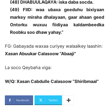
(48) DHABUULAQAYA: iska daba socda.
(49) FIID: waa ubaxa geeduhu bixiyaan
markey miraha dhalayaan, gaar ahaan geed
Ontorku wuxuu fiidiyaa kaldambeedka
Roobku soo dhaw yahay.”
FG: Gabayada waxaa curiyey walaalkey laashin:
Xasan Abuukar Calasoow “Abaaji”
La soco Qeybaha xiga:
W/Q: Xasan Cabdulle Calasoow “Shiribmaal”
Facebook
Twitter