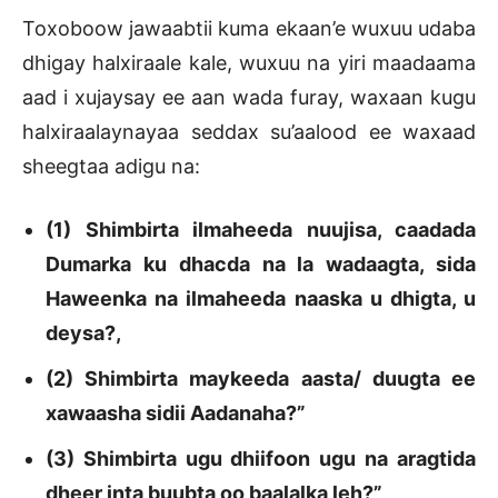
Toxoboow jawaabtii kuma ekaan’e wuxuu udaba
dhigay halxiraale kale, wuxuu na yiri maadaama
aad i xujaysay ee aan wada furay, waxaan kugu
halxiraalaynayaa seddax su’aalood ee waxaad
sheegtaa adigu na:
(1) Shimbirta ilmaheeda nuujisa, caadada
Dumarka ku dhacda na la wadaagta, sida
Haweenka na ilmaheeda naaska u dhigta, u
deysa?,
(2) Shimbirta maykeeda aasta/ duugta ee
xawaasha sidii Aadanaha?”
(3) Shimbirta ugu dhiifoon ugu na aragtida
dheer inta buubta oo baalalka leh?”