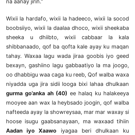
na aanay jirin.”
Wixii la hardafo, wixii la hadeeco, wixii la socod
boobsiiyo, wixii la daalaa dhoco, wixii sheekaba
sheeka u dhiibto, wixii cabbaar la kala
shibbanaado, qof ba qofta kale ayay ku maqan
tahay. Waxaa lagu wada jiraa goobis iyo geed
bexayn, gashiino lagu gabbaatiyo la ma joogo,
oo dhabbigu waa caga ku reeb, Qof walba waxa
niyadda uga jira sidii looga bixi lahaa dhulkaan
gurma
go’anka ah (40)
ee halaq ku halakeeya
mooyee aan wax la heybsado joogin, qof walba
nafteeda ayay la showreysaa, mar mar waxay si
hoose isugu gaabsanayaan, ma waxaad tihiin
Aadan iyo Xaawo
iyagaa beri dhulkaan ku