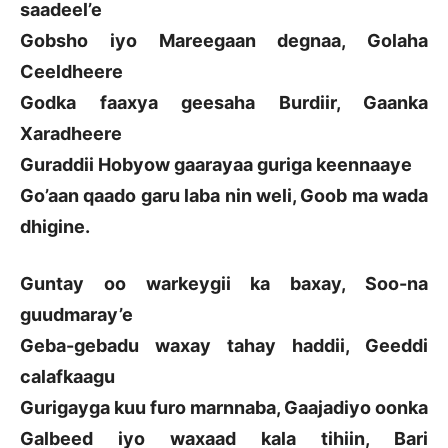
saadeel’e
Gobsho iyo Mareegaan degnaa, Golaha
Ceeldheere
Godka faaxya geesaha Burdiir, Gaanka
Xaradheere
Guraddii Hobyow gaarayaa guriga keennaaye
Go’aan qaado garu laba nin weli, Goob ma wada
dhigine.
Guntay oo warkeygii ka baxay, Soo-na
guudmaray’e
Geba-gebadu waxay tahay haddii, Geeddi
calafkaagu
Gurigayga kuu furo marnnaba, Gaajadiyo oonka
Galbeed iyo waxaad kala tihiin, Bari