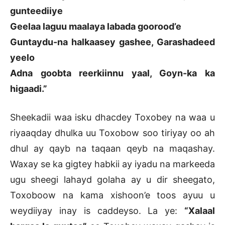
gunteediiye
Geelaa laguu maalaya labada goorood’e
Guntaydu-na halkaasey gashee, Garashadeed
yeelo
Adna goobta reerkiinnu yaal, Goyn-ka ka
higaadi.”
Sheekadii waa isku dhacdey Toxobey na waa u
riyaaqday dhulka uu Toxobow soo tiriyay oo ah
dhul ay qayb na taqaan qeyb na maqashay.
Waxay se ka gigtey habkii ay iyadu na markeeda
ugu sheegi lahayd golaha ay u dir sheegato,
Toxoboow na kama xishoon’e toos ayuu u
weydiiyay inay is caddeyso. La ye:
“Xalaal