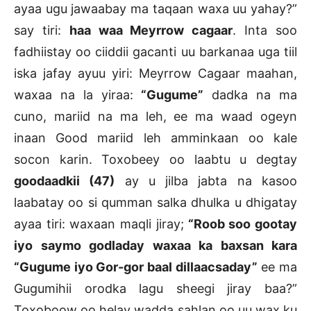
ayaa ugu jawaabay ma taqaan waxa uu yahay?”
say tiri:
haa waa Meyrrow cagaar
. Inta soo
fadhiistay oo ciiddii gacanti uu barkanaa uga tiil
iska jafay ayuu yiri: Meyrrow Cagaar maahan,
waxaa na la yiraa:
“Gugume”
dadka na ma
cuno, mariid na ma leh, ee ma waad ogeyn
inaan Good mariid leh amminkaan oo kale
socon karin. Toxobeey oo laabtu u degtay
goodaadkii (47)
ay u jilba jabta na kasoo
laabatay oo si qumman salka dhulka u dhigatay
ayaa tiri: waxaan maqli jiray;
“Roob soo gootay
iyo saymo godladay waxaa ka baxsan kara
“Gugume iyo Gor-gor baal dillaacsaday”
ee ma
Gugumihii orodka lagu sheegi jiray baa?”
Toxoboow oo helay wadda sahlan oo uu wax ku