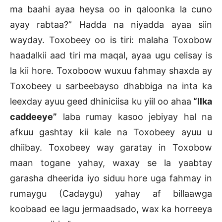
ma baahi ayaa heysa oo in qaloonka la cuno
ayay rabtaa?” Hadda na niyadda ayaa siin
wayday. Toxobeey oo is tiri: malaha Toxobow
haadalkii aad tiri ma maqal, ayaa ugu celisay is
la kii hore. Toxoboow wuxuu fahmay shaxda ay
Toxobeey u sarbeebayso dhabbiga na inta ka
leexday ayuu geed dhiniciisa ku yiil oo ahaa
“Ilka
caddeeye”
laba rumay kasoo jebiyay hal na
afkuu gashtay kii kale na Toxobeey ayuu u
dhiibay. Toxobeey way garatay in Toxobow
maan togane yahay, waxay se la yaabtay
garasha dheerida iyo siduu hore uga fahmay in
rumaygu (Cadaygu) yahay af billaawga
koobaad ee lagu jermaadsado, wax ka horreeya