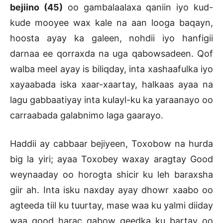
bejiino (45)
oo gambalaalaxa qaniin iyo kud-
kude mooyee wax kale na aan looga baqayn,
hoosta ayay ka galeen, nohdii iyo hanfigii
darnaa ee qorraxda na uga qabowsadeen. Qof
walba meel ayay is biliqday, inta xashaafulka iyo
xayaabada iska xaar-xaartay, halkaas ayaa na
lagu gabbaatiyay inta kulayl-ku ka yaraanayo oo
carraabada galabnimo laga gaarayo.
Haddii ay cabbaar bejiyeen, Toxobow na hurda
big la yiri; ayaa Toxobey waxay aragtay Good
weynaaday oo horogta shicir ku leh baraxsha
giir ah. Inta isku naxday ayay dhowr xaabo oo
agteeda tiil ku tuurtay, mase waa ku yalmi diiday
waa good harac qabow geedka ku bartay oo