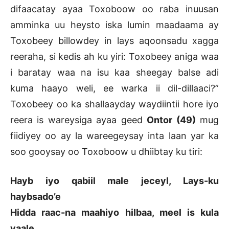
difaacatay ayaa Toxoboow oo raba inuusan
amminka uu heysto iska lumin maadaama ay
Toxobeey billowdey in lays aqoonsadu xagga
reeraha, si kedis ah ku yiri: Toxobeey aniga waa
i baratay waa na isu kaa sheegay balse adi
kuma haayo weli, ee warka ii dil-dillaaci?”
Toxobeey oo ka shallaayday waydiintii hore iyo
reera is wareysiga ayaa geed
Ontor (49)
mug
fiidiyey oo ay la wareegeysay inta laan yar ka
soo gooysay oo Toxoboow u dhiibtay ku tiri:
Hayb iyo qabiil male jeceyl, Lays-ku
haybsado’e
Hidda raac-na maahiyo hilbaa, meel is kula
yaale