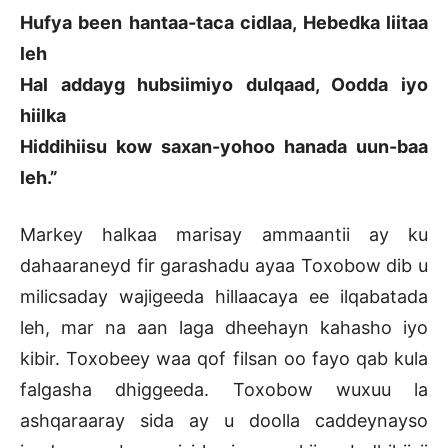
Hufya been hantaa-taca cidlaa, Hebedka liitaa
leh
Hal addayg hubsiimiyo dulqaad, Oodda iyo
hiilka
Hiddihiisu kow saxan-yohoo hanada uun-baa
leh.”
Markey halkaa marisay ammaantii ay ku
dahaaraneyd fir garashadu ayaa Toxobow dib u
milicsaday wajigeeda hillaacaya ee ilqabatada
leh, mar na aan laga dheehayn kahasho iyo
kibir. Toxobeey waa qof filsan oo fayo qab kula
falgasha dhiggeeda. Toxobow wuxuu la
ashqaraaray sida ay u doolla caddeynayso