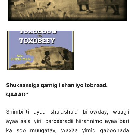
Shukaansiga qarnigii shan iyo tobnaad.
Q4AAD.”
Shimbirti ayaa shulu’shulu’ billowday, waagii
ayaa sala’ yiri: carceeradii hiirannimo ayaa bari
ka soo muuqatay, waxaa yimid qaboonada