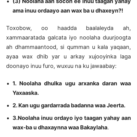
(3) Noolaha aan socon ee inuu taagan yahay
ama inuu ordaayo aan wax ba u dhaxeyn?!
Toxobow, oo haadda baalaleyda ah,
xammaaratada galcata iyo noolaha duurjoogta
ah dhammaantood, si qumman u kala yaqaan,
ayaa wax dhib yar u arkay xujooyinka laga
doonayo inuu furo, wuxuu na ku jawaabay:
1. Noolaha dhulka ugu arxanka daran waa
Yaxaaska.
2. Kan ugu gardarrada badanna waa Jeerta.
3.Noolaha inuu ordayo iyo taagan yahay aan
wax-ba u dhaxaynna waa Bakaylaha
.