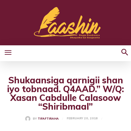
Shukaansiga qarnigii shan
iyo tobnaad. Q4AAD.” W/Q:
Xasan Cabdulle Calasoow
“Shiribmaal”
FEBRUARY 20, 2018
BY
TIFAFTIRAHA