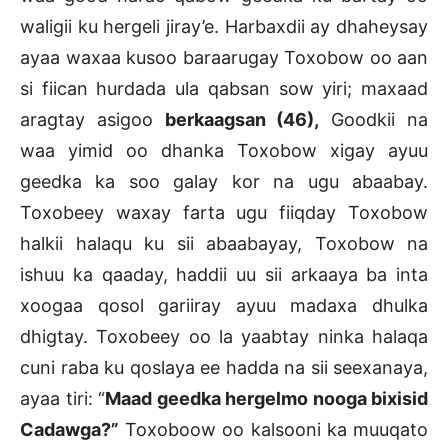
waligii ku hergeli jiray’e. Harbaxdii ay dhaheysay
ayaa waxaa kusoo baraarugay Toxobow oo aan
si fiican hurdada ula qabsan sow yiri; maxaad
aragtay asigoo
berkaagsan (46),
Goodkii na
waa yimid oo dhanka Toxobow xigay ayuu
geedka ka soo galay kor na ugu abaabay.
Toxobeey waxay farta ugu fiiqday Toxobow
halkii halaqu ku sii abaabayay, Toxobow na
ishuu ka qaaday, haddii uu sii arkaaya ba inta
xoogaa qosol gariiray ayuu madaxa dhulka
dhigtay. Toxobeey oo la yaabtay ninka halaqa
cuni raba ku qoslaya ee hadda na sii seexanaya,
ayaa tiri: “
Maad geedka hergelmo nooga bixisid
Cadawga?”
Toxoboow oo kalsooni ka muuqato