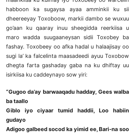
habboon ka sugaysa ayaa amminkii ku sii
dheereeyay Toxoboow, markii dambo se wuxuu
go’aan ku qaaray inuu sheegidda reerkiisa u
maro wadda suugaaneysan sidii Toxobey ba
fashay. Toxobeey oo afka hadal u halaajisay oo
sugi la’ ka falcelinta maasadeedi ayuu Toxobow
dhegta farta gashaday gaba na ku dhiftay uu
isirkiisa ku caddeynayo sow yiri:
“Gugoo da’ay barwaaqadu hadday, Gees walba
ba taallo
Giblo iyo ciyaar tumid haddii, Loo habiin
gudayo
Adigoo galbeed socod ka yimid ee, Bari-na soo