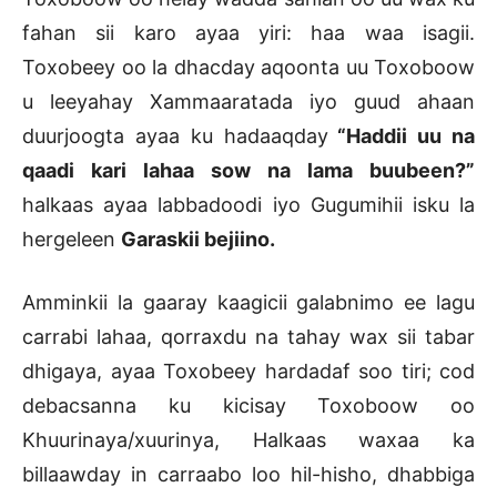
fahan sii karo ayaa yiri: haa waa isagii.
Toxobeey oo la dhacday aqoonta uu Toxoboow
u leeyahay Xammaaratada iyo guud ahaan
duurjoogta ayaa ku hadaaqday
“Haddii uu na
qaadi kari lahaa sow na lama buubeen?”
halkaas ayaa labbadoodi iyo Gugumihii isku la
hergeleen
Garaskii bejiino.
Amminkii la gaaray kaagicii galabnimo ee lagu
carrabi lahaa, qorraxdu na tahay wax sii tabar
dhigaya, ayaa Toxobeey hardadaf soo tiri; cod
debacsanna ku kicisay Toxoboow oo
Khuurinaya/xuurinya, Halkaas waxaa ka
billaawday in carraabo loo hil-hisho, dhabbiga