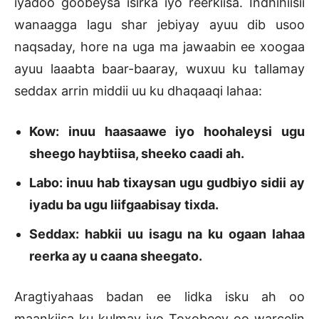
iyadoo goobeysa isirka iyo reerkiisa. Indhihiisii
wanaagga lagu shar jebiyay ayuu dib usoo
naqsaday, hore na uga ma jawaabin ee xoogaa
ayuu laaabta baar-baaray, wuxuu ku tallamay
seddax arrin middii uu ku dhaqaaqi lahaa:
Kow: inuu haasaawe iyo hoohaleysi ugu
sheego haybtiisa, sheeko caadi ah.
Labo: inuu hab tixaysan ugu gudbiyo sidii ay
iyadu ba ugu liifgaabisay tixda.
Seddax: habkii uu isagu na ku ogaan lahaa
reerka ay u caana sheegato.
Aragtiyahaas badan ee lidka isku ah oo
maankiisa ku kulmay iyo Toxobeey oo warcelin