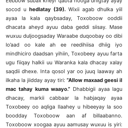
Eebbow subax kheyr qabta nooga dhigtay ayay
socod u
hedlatay (39).
Wixii agab dhulka yiil
ayaa la kala qaybsaday, Toxoboow ooddii
dhacata aheyd ayuu daba geddi siisay. Mase
wuxuu duljoogsaday Waraabe duqoobay oo dibi
lo’aad oo kale ah ee reedihiisa dhiig iyo
mindhiciro daadsan yihiin, Toxobeey ayuu farta
ugu fiiqay halkii uu Waranka kala dhacay xalay
saqdii dhexe. Inta qosol yar oo juuq laaway ah
ilkaha la jiidday ayay tiri:
“Allow maxaad geesi il
mac tahay kuma waayo.”
Dhabbigii ayaa lagu
dhacay, markii cabbaar la habjaqay ayaa
Toxobeey oo aqliga Ilaahey u hibeeyay la soo
boodday Toxoboow aan af billaabanno.
Toxoboow xoogaa ayuu aamusay wuxuu is yiri: