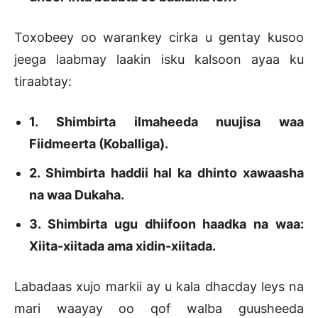
Toxobeey oo warankey cirka u gentay kusoo
jeega laabmay laakin isku kalsoon ayaa ku
tiraabtay:
1. Shimbirta ilmaheeda nuujisa waa
Fiidmeerta (Koballiga).
2. Shimbirta haddii hal ka dhinto xawaasha
na waa Dukaha.
3. Shimbirta ugu dhiifoon haadka na waa:
Xiita-xiitada ama xidin-xiitada.
Labadaas xujo markii ay u kala dhacday leys na
mari waayay oo qof walba guusheeda