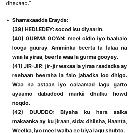
dhexaad.”
Sharraxaadda Erayda:
(39) HEDLEDEY: socod isu diyaarin.
(40) GURMA GO’AN: meel cidlo iyo baahalo
looga guuray. Amminka beerta la falaa na
waa la yiraa, beerta waa la gurma gooyey.
(41) JIR-JIR: jir-jir waxaa la yiraa raadadka ay
reebaan beeraha la falo jabadka loo dhigo.
Waa na astaan iyo calaamad lagu garto
ayaamo dabadood markii dhulku howd
noqdo.
(42) DUUDDO: Biyaha ku hara salka
makaanka ay ku jiraan, sida: dhiisha, Haanta,
Weelka, iyo meel walba ee biya lagu shubto.