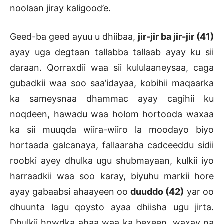
noolaan jiray kaligood’e.
Geed-ba geed ayuu u dhiibaa,
jir-jir ba jir-jir (41)
ayay uga degtaan tallabba tallaab ayay ku sii
daraan. Qorraxdii waa sii kululaaneysaa, caga
gubadkii waa soo saa’idayaa, kobihii maqaarka
ka sameysnaa dhammac ayay cagihii ku
noqdeen, hawadu waa holom hortooda waxaa
ka sii muuqda wiira-wiiro la moodayo biyo
hortaada galcanaya, fallaaraha cadceeddu sidii
roobki ayey dhulka ugu shubmayaan, kulkii iyo
harraadkii waa soo karay, biyuhu markii hore
ayay gabaabsi ahaayeen oo
duuddo (42)
yar oo
dhuunta lagu qoysto ayaa dhiisha ugu jirta.
Dhulkii howdka ahaa waa ka bexeen, waxay na