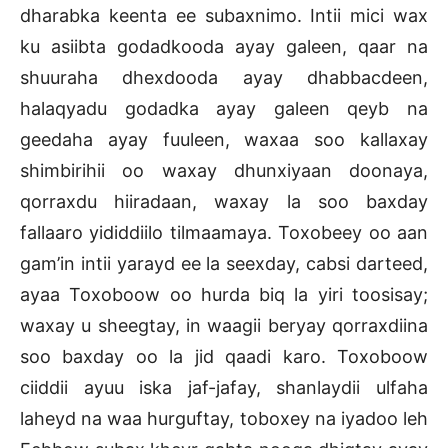
dharabka keenta ee subaxnimo. Intii mici wax
ku asiibta godadkooda ayay galeen, qaar na
shuuraha dhexdooda ayay dhabbacdeen,
halaqyadu godadka ayay galeen qeyb na
geedaha ayay fuuleen, waxaa soo kallaxay
shimbirihii oo waxay dhunxiyaan doonaya,
qorraxdu hiiradaan, waxay la soo baxday
fallaaro yididdiilo tilmaamaya. Toxobeey oo aan
gam’in intii yarayd ee la seexday, cabsi darteed,
ayaa Toxoboow oo hurda biq la yiri toosisay;
waxay u sheegtay, in waagii beryay qorraxdiina
soo baxday oo la jid qaadi karo. Toxoboow
ciiddii ayuu iska jaf-jafay, shanlaydii ulfaha
laheyd na waa hurguftay, toboxey na iyadoo leh