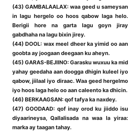
(43) GAMBALAALAX: waa geed u sameysan
in lagu hergelo oo hoos qabow laga helo.
Berigii hore na garta lagu goyn jiray
gabdhaha na lagu bixin jirey.
(44) DOOL: wax meel dheer ka yimid oo aan
goobta ay joogaan deegaan ku aheyn.
(45) GARAS-BEJIINO: Garasku wuxuu ka mid
yahay geedaha aan doogga dhigin kuleel iyo
qabow, jiilaal iyo diraac. Waa geed hergelmo
iyo hoos laga helo oo aan caleento ka dhicin.
(46) BERKAAGSAN: qof tafya ka naxdey.
(47) GOODAAD: qof inay orod ku jiiddo isu
diyaarineysa, Qallalisada na waa la yiraa:
marka ay taagan tahay.