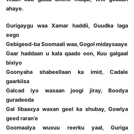
ahaye.
Gurigaygu waa Xamar haddii, Guudka laga
eego
Gebigeed-ba Soomaali waa, Gogol midaysaaye
Gaar haddaan u kala qaado oon, Kuu galgaal
bixiyo
Goonyaha shabeellaan ka imid, Cadale
gaarkiisa
Galcad iyo waxaan joogi jiray, Boodya
guradeeda
Gal libaaxya waxan geel ka shubay, Gowlya
geed raran’e
Goomaalya wuxuu reerku yaal, Guriga