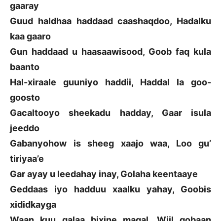
gaaray
Guud haldhaa haddaad caashaqdoo, Hadalku
kaa gaaro
Gun haddaad u haasaawisood, Goob faq kula
baanto
Hal-xiraale guuniyo haddii, Haddal la goo-
goosto
Gacaltooyo sheekadu hadday, Gaar isula
jeeddo
Gabanyohow is sheeg xaajo waa, Loo gu’
tiriyaa’e
Gar ayay u leedahay inay, Golaha keentaaye
Geddaas iyo hadduu xaalku yahay, Goobis
xididkayga
Waan kuu galaa bixine maqal, Wiil gobaan