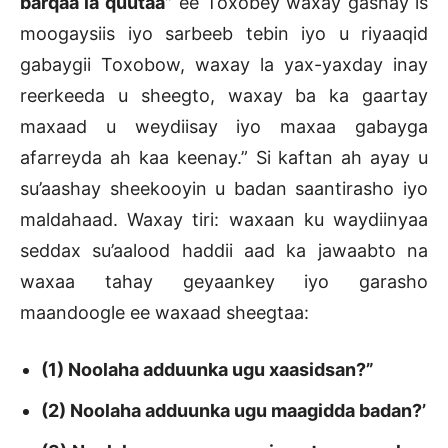
barqaa la quutaa”
ee Toxobey waxay gashay is
moogaysiis iyo sarbeeb tebin iyo u riyaaqid
gabaygii Toxobow, waxay la yax-yaxday inay
reerkeeda u sheegto, waxay ba ka gaartay
maxaad u weydiisay iyo maxaa gabayga
afarreyda ah kaa keenay.” Si kaftan ah ayay u
su’aashay sheekooyin u badan saantirasho iyo
maldahaad. Waxay tiri: waxaan ku waydiinyaa
seddax su’aalood haddii aad ka jawaabto na
waxaa tahay geyaankey iyo garasho
maandoogle ee waxaad sheegtaa:
(1) Noolaha adduunka ugu xaasidsan?”
(2) Noolaha adduunka ugu maagidda badan?’