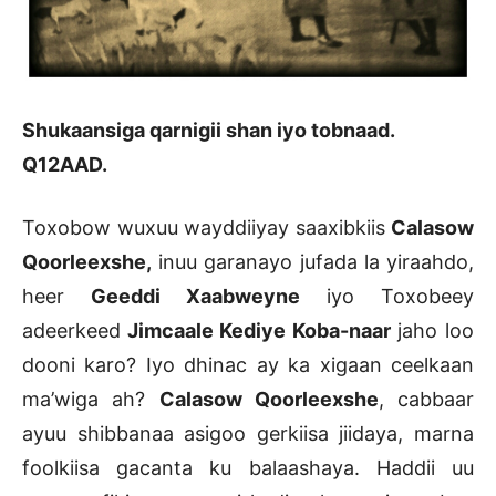
Shukaansiga qarnigii shan iyo tobnaad.
Q12AAD.
Toxobow wuxuu wayddiiyay saaxibkiis
Calasow
Qoorleexshe,
inuu garanayo jufada la yiraahdo,
heer
Geeddi Xaabweyne
iyo Toxobeey
adeerkeed
Jimcaale Kediye Koba-naar
jaho loo
dooni karo? Iyo dhinac ay ka xigaan ceelkaan
ma’wiga ah?
Calasow Qoorleexshe
, cabbaar
ayuu shibbanaa asigoo gerkiisa jiidaya, marna
foolkiisa gacanta ku balaashaya. Haddii uu