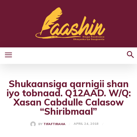
Shukaansiga qarnigii shan
iyo tobnaad. Q12AAD. W/Q:
Xasan Cabdulle Calasow
“Shiribmaal”
APRIL 24, 2018
BY
TIFAFTIRAHA