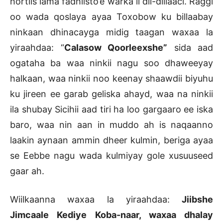
hortiis lama fadhiisto’e warka ii dil-dillaaci. Raggi
oo wada qoslaya ayaa Toxobow ku billaabay
ninkaan dhinacayga midig taagan waxaa la
yiraahdaa: “
Calasow Qoorleexshe”
sida aad
ogataha ba waa ninkii nagu soo dhaweeyay
halkaan, waa ninkii noo keenay shaawdii biyuhu
ku jireen ee garab geliska ahayd, waa na ninkii
ila shubay Sicihii aad tiri ha loo gargaaro ee iska
baro, waa nin aan in muddo ah is naqaanno
laakin aynaan ammin dheer kulmin, beriga ayaa
se Eebbe nagu wada kulmiyay gole xusuuseed
gaar ah.
Wiilkaanna waxaa la yiraahdaa:
Jiibshe
Jimcaale Kediye Koba-naar, waxaa dhalay