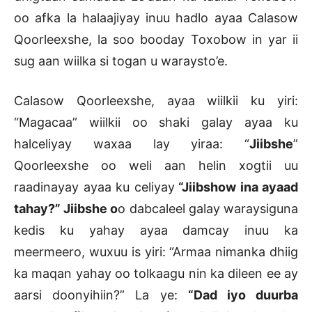
oo afka la halaajiyay inuu hadlo ayaa Calasow
Qoorleexshe, la soo booday Toxobow in yar ii
sug aan wiilka si togan u waraysto’e.
Calasow Qoorleexshe, ayaa wiilkii ku yiri:
“Magacaa” wiilkii oo shaki galay ayaa ku
halceliyay waxaa lay yiraa: “
Jiibshe
”
Qoorleexshe oo weli aan helin xogtii uu
raadinayay ayaa ku celiyay
“Jiibshow ina ayaad
tahay?” Jiibshe o
o dabcaleel galay waraysiguna
kedis ku yahay ayaa damcay inuu ka
meermeero, wuxuu is yiri: “Armaa nimanka dhiig
ka maqan yahay oo tolkaagu nin ka dileen ee ay
aarsi doonyihiin?” La ye:
“Dad iyo duurba