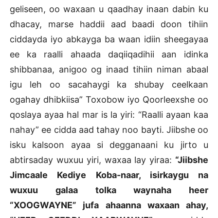
geliseen, oo waxaan u qaadhay inaan dabin ku
dhacay, marse haddii aad baadi doon tihiin
ciddayda iyo abkayga ba waan idiin sheegayaa
ee ka raalli ahaada daqiiqadihii aan idinka
shibbanaa, anigoo og inaad tihiin niman abaal
igu leh oo sacahaygi ka shubay ceelkaan
ogahay dhibkiisa” Toxobow iyo Qoorleexshe oo
qoslaya ayaa hal mar is la yiri: “Raalli ayaan kaa
nahay” ee cidda aad tahay noo bayti. Jiibshe oo
isku kalsoon ayaa si degganaani ku jirto u
abtirsaday wuxuu yiri, waxaa lay yiraa:
“Jiibshe
Jimcaale Kediye Koba-naar, isirkaygu na
wuxuu galaa tolka waynaha heer
“XOOGWAYNE” jufa ahaanna waxaan ahay,