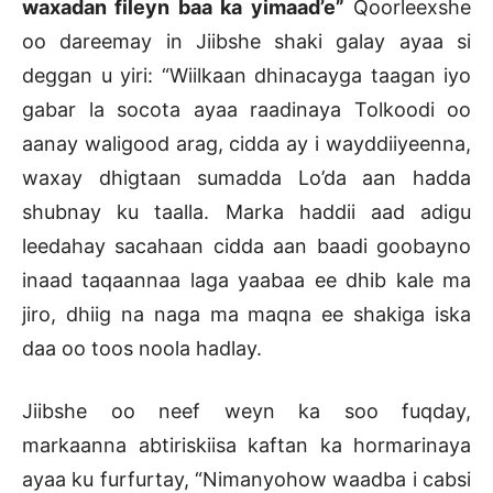
waxadan fileyn baa ka yimaad’e”
Qoorleexshe
oo dareemay in Jiibshe shaki galay ayaa si
deggan u yiri: “Wiilkaan dhinacayga taagan iyo
gabar la socota ayaa raadinaya Tolkoodi oo
aanay waligood arag, cidda ay i wayddiiyeenna,
waxay dhigtaan sumadda Lo’da aan hadda
shubnay ku taalla. Marka haddii aad adigu
leedahay sacahaan cidda aan baadi goobayno
inaad taqaannaa laga yaabaa ee dhib kale ma
jiro, dhiig na naga ma maqna ee shakiga iska
daa oo toos noola hadlay.
Jiibshe oo neef weyn ka soo fuqday,
markaanna abtiriskiisa kaftan ka hormarinaya
ayaa ku furfurtay, “Nimanyohow waadba i cabsi