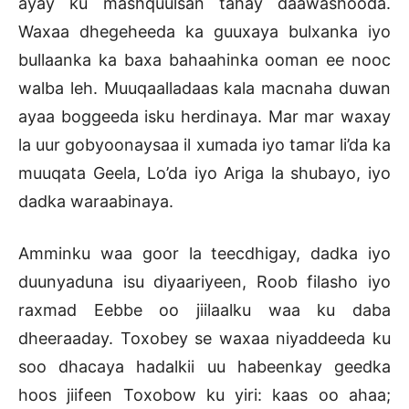
ayay ku mashquulsan tahay daawashooda.
Waxaa dhegeheeda ka guuxaya bulxanka iyo
bullaanka ka baxa bahaahinka ooman ee nooc
walba leh. Muuqaalladaas kala macnaha duwan
ayaa boggeeda isku herdinaya. Mar mar waxay
la uur gobyoonaysaa il xumada iyo tamar li’da ka
muuqata Geela, Lo’da iyo Ariga la shubayo, iyo
dadka waraabinaya.
Amminku waa goor la teecdhigay, dadka iyo
duunyaduna isu diyaariyeen, Roob filasho iyo
raxmad Eebbe oo jiilaalku waa ku daba
dheeraaday. Toxobey se waxaa niyaddeeda ku
soo dhacaya hadalkii uu habeenkay geedka
hoos jiifeen Toxobow ku yiri: kaas oo ahaa;