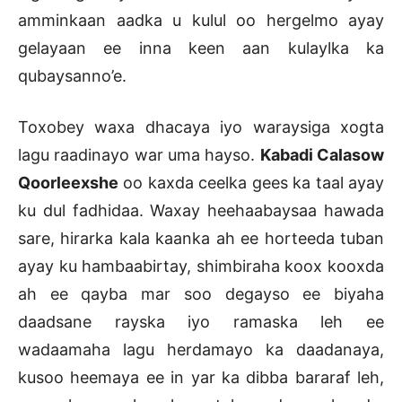
amminkaan aadka u kulul oo hergelmo ayay
gelayaan ee inna keen aan kulaylka ka
qubaysanno’e.
Toxobey waxa dhacaya iyo waraysiga xogta
lagu raadinayo war uma hayso.
Kabadi Calasow
Qoorleexshe
oo kaxda ceelka gees ka taal ayay
ku dul fadhidaa. Waxay heehaabaysaa hawada
sare, hirarka kala kaanka ah ee horteeda tuban
ayay ku hambaabirtay, shimbiraha koox kooxda
ah ee qayba mar soo degayso ee biyaha
daadsane rayska iyo ramaska leh ee
wadaamaha lagu herdamayo ka daadanaya,
kusoo heemaya ee in yar ka dibba bararaf leh,