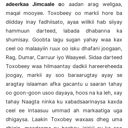
adeerkaa Jimcaale o
o aadan arag weligaa,
maqal mooyee. Toxobeey oo markii hore ba
diidday inay fadhiisato, ayaa wiilkii hab siiyay
hammuun darteed, labada dhabanna ka
shumisay. Goobta lagu sugan yahay waa kax
ceel oo malaayiin ruux oo isku dhafani joogaan,
Rag, Dumar, Carruur iyo Waayeel. Sidaa darteed
Toxobeey waa hilmaantay dadkii hareereheeda
joogay, markii ay soo baraarugtay ayay se
aragtay islaaman afka gacantu u saaran tahay
oo goon-goon usoo dayaya, hoos na ka leh, xay
tahay Naagta ninka ku xabadsaarinaysa kaxda
ceel ee intaasuu ummad ah markaatiga uga
dhigaysa. Laakin Toxobey waxaas dheg uma