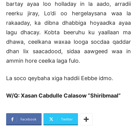
bartay ayaa loo holladay in la aado, arradii
reerku jiray, Lo’di oo hergelaysana waa la
rakaaday, ka dibna dhabbiga hoyaadka ayaa
lagu dhacay. Kobta beeruhu ku yaallaan ma
dhawa, ceelkana waxaa looga socdaa qaddar
dhan lix saacadood, sidaa aawgeed waa in
ammin hore ceelka laga fulo.
La soco qeybaha xiga haddii Eebbe idmo.
W/Q: Xasan Cabdulle Calasow “Shiribmaal”
Facebook
Twitter