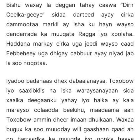
Bishu waxay la deggan tahay caawa “Dirir
Ceelka-geeye” sidaa darteed ayay cirka
dammootaa markii ay isha ku hayn wayso
dandarrada ka muuqata Ragga iyo xoolaha.
Haddana markay cirka uga jeedi wayso caad
Eebbeheey uga dhigay cabbuur ayay niyad jab
la soo noqotaa.
Iyadoo badahaas dhex dabaalanaysa, Toxobow
iyo saaxibkiis na iska waraysanayaan sida
xaalka deegaanku yahay iyo halka ay kala
marayso colaadda beeluhu, maadaama aan
Toxobow ammin dheer imaan dhulkaan. Waxaa
bugux ka soo muuqday wiil gaashaan qaad ah
oo harraadka ka muuqda iyo oonka haaya