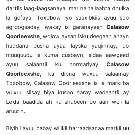
dartiis laag-laagsanaya, mar na tallaabta dhulka
la gefaya. Toxobow iyo saaxibkiis ayuu soo
agroogsaday, waxay is garanayeen
Calasow
Qoorleexshe,
wolow aysan isku deegaan ahayn
haddana dusha ayaa layska yaqiinnay, oo
muuquudu is kuma cusbayn, sidaa aawgeed
ayuu salaantii ku hormariyay
Calasow
Qoorleexshe,
ka dibna wuxuu salaamay
Toxobow, Calasow Qoorleexshe is la markiiba
wuxuu siisay biya kusoo haray wadaantii ay
Lo’da baadida ah ku shubeen oo aan weli la
aruurin.
Biyihii ayuu cabay wiilkii harraadsanaa markii uu