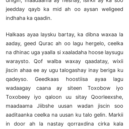
dhigin, maadaama ay heshay, isirkii ay ka soo
jeedday qayb ka mid ah oo aysan weligeed
indhaha ka qaadin.
Halkaas ayaa laysku bartay, ka dibna waxaa la
aaday, geed Qurac ah oo lagu hergelo, ceelka
na dhinac uga yaalla si xaaladaha hoose laysugu
waraysto. Qof walba waxay qaadatay, wixii
jiscin ahaa ee ay ugu talogashay inay beriga ku
qadeyso. Geedkaas hoostiisa ayaa lagu
wadaagay caana ay siteen Toxobow iyo
Toxobeey iyo qaloon uu sitay Qoorleexshe,
maadaama Jiibshe uusan wadan jiscin soo
aaditaanka ceelka na uusan ku talo gelin. Markii
in door ah la nastay qorraxdina cirka kala