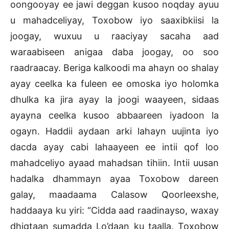
oongooyay ee jawi deggan kusoo noqday ayuu
u mahadceliyay, Toxobow iyo saaxibkiisi la
joogay, wuxuu u raaciyay sacaha aad
waraabiseen anigaa daba joogay, oo soo
raadraacay. Beriga kalkoodi ma ahayn oo shalay
ayay ceelka ka fuleen ee omoska iyo holomka
dhulka ka jira ayay la joogi waayeen, sidaas
ayayna ceelka kusoo abbaareen iyadoon la
ogayn. Haddii aydaan arki lahayn uujinta iyo
dacda ayay cabi lahaayeen ee intii qof loo
mahadceliyo ayaad mahadsan tihiin. Intii uusan
hadalka dhammayn ayaa Toxobow dareen
galay, maadaama Calasow Qoorleexshe,
haddaaya ku yiri: “Cidda aad raadinayso, waxay
dhigtaan sumadda Lo’daan ku taalla. Toxobow