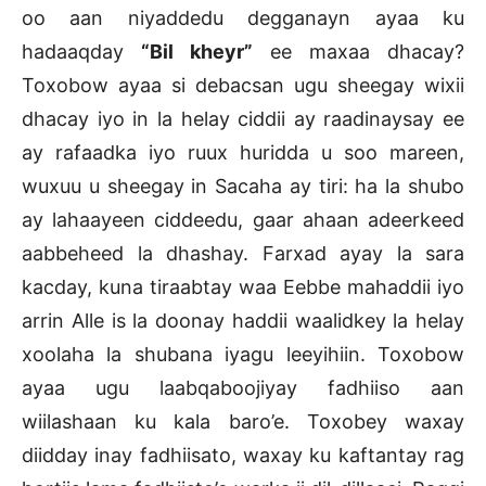
oo aan niyaddedu degganayn ayaa ku
hadaaqday
“Bil kheyr”
ee maxaa dhacay?
Toxobow ayaa si debacsan ugu sheegay wixii
dhacay iyo in la helay ciddii ay raadinaysay ee
ay rafaadka iyo ruux huridda u soo mareen,
wuxuu u sheegay in Sacaha ay tiri: ha la shubo
ay lahaayeen ciddeedu, gaar ahaan adeerkeed
aabbeheed la dhashay. Farxad ayay la sara
kacday, kuna tiraabtay waa Eebbe mahaddii iyo
arrin Alle is la doonay haddii waalidkey la helay
xoolaha la shubana iyagu leeyihiin. Toxobow
ayaa ugu laabqaboojiyay fadhiiso aan
wiilashaan ku kala baro’e. Toxobey waxay
diidday inay fadhiisato, waxay ku kaftantay rag