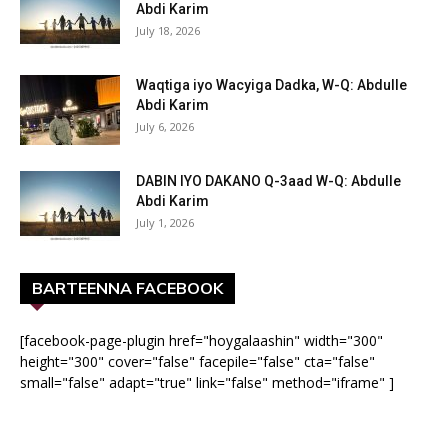
Abdi Karim
July 18, 2026
Waqtiga iyo Wacyiga Dadka, W-Q: Abdulle
Abdi Karim
July 6, 2026
DABIN IYO DAKANO Q-3aad W-Q: Abdulle
Abdi Karim
July 1, 2026
BARTEENNA FACEBOOK
[facebook-page-plugin href="hoygalaashin" width="300"
height="300" cover="false" facepile="false" cta="false"
small="false" adapt="true" link="false" method="iframe" ]