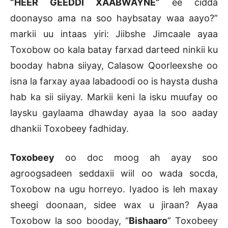
“HEER GEEDDI XAABWAYNE”
ee cidda
doonayso ama na soo haybsatay waa aayo?”
markii uu intaas yiri: Jiibshe Jimcaale ayaa
Toxobow oo kala batay farxad darteed ninkii ku
booday habna siiyay, Calasow Qoorleexshe oo
isna la farxay ayaa labadoodi oo is haysta dusha
hab ka sii siiyay. Markii keni la isku muufay oo
laysku gaylaama dhawday ayaa la soo aaday
dhankii Toxobeey fadhiday.
Toxobeey
oo doc moog ah ayay soo
agroogsadeen seddaxii wiil oo wada socda,
Toxobow na ugu horreyo. Iyadoo is leh maxay
sheegi doonaan, sidee wax u jiraan? Ayaa
Toxobow la soo booday, “
Bishaaro
” Toxobeey