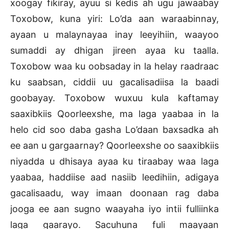
xoogay fikiray, ayuu si kedis ah ugu jawaabay
Toxobow, kuna yiri: Lo’da aan waraabinnay,
ayaan u malaynayaa inay leeyihiin, waayoo
sumaddi ay dhigan jireen ayaa ku taalla.
Toxobow waa ku oobsaday in la helay raadraac
ku saabsan, ciddii uu gacalisadiisa la baadi
goobayay. Toxobow wuxuu kula kaftamay
saaxibkiis Qoorleexshe, ma laga yaabaa in la
helo cid soo daba gasha Lo’daan baxsadka ah
ee aan u gargaarnay? Qoorleexshe oo saaxibkiis
niyadda u dhisaya ayaa ku tiraabay waa laga
yaabaa, haddiise aad nasiib leedihiin, adigaya
gacalisaadu, way imaan doonaan rag daba
jooga ee aan sugno waayaha iyo intii fulliinka
laga gaarayo. Sacuhuna fuli maayaan