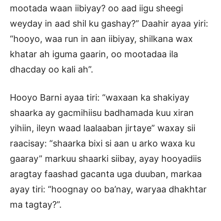
mootada waan iibiyay? oo aad iigu sheegi
weyday in aad shil ku gashay?” Daahir ayaa yiri:
“hooyo, waa run in aan iibiyay, shilkana wax
khatar ah iguma gaarin, oo mootadaa ila
dhacday oo kali ah”.
Hooyo Barni ayaa tiri: “waxaan ka shakiyay
shaarka ay gacmihiisu badhamada kuu xiran
yihiin, ileyn waad laalaaban jirtaye” waxay sii
raacisay: “shaarka bixi si aan u arko waxa ku
gaaray” markuu shaarki siibay, ayay hooyadiis
aragtay faashad gacanta uga duuban, markaa
ayay tiri: “hoognay oo ba’nay, waryaa dhakhtar
ma tagtay?”.