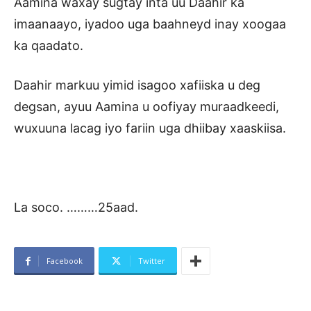
Aamina waxay sugtay inta uu Daahir ka
imaanaayo, iyadoo uga baahneyd inay xoogaa
ka qaadato.
Daahir markuu yimid isagoo xafiiska u deg
degsan, ayuu Aamina u oofiyay muraadkeedi,
wuxuuna lacag iyo fariin uga dhiibay xaaskiisa.
La soco. ………25aad.
Facebook
Twitter