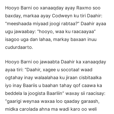
Hooyo Barni oo xanaaqday ayay Raxmo soo
baxday, markaa ayay Codweyn ku tiri Daahir:
“meeshaada miyaad joogi rabtaa?” Daahir ayaa
ugu jawaabay: “hooyo, waa ku raacaayaa”
isagoo uga dan lahaa, markay baxaan inuu
cudurdaarto.
Hooyo Barni oo jawaabta Daahir ka xanaaqday
ayaa tiri: “Daahir, xagee u socotaa! waad
ogtahay inay walaalahaa ku jiraan cisbitaalka
iyo inay Baariis u baahan tahay qof caawa ka
beddela la joogista Baarliin” waxay sii raacisay:
“gaarigi weynaa waxaa loo qaaday garaash,
midka carolada ahna ma wadi karo oo weli