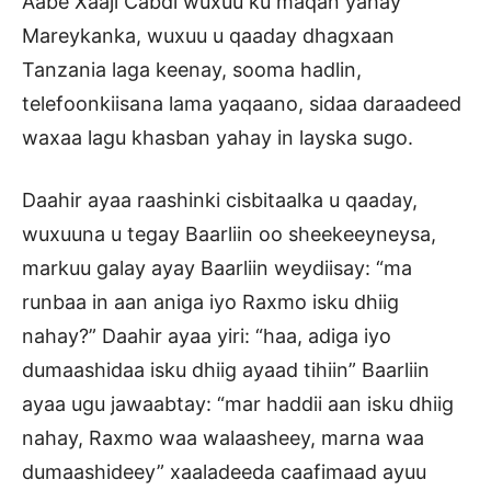
Aabe Xaaji Cabdi wuxuu ku maqan yahay
Mareykanka, wuxuu u qaaday dhagxaan
Tanzania laga keenay, sooma hadlin,
telefoonkiisana lama yaqaano, sidaa daraadeed
waxaa lagu khasban yahay in layska sugo.
Daahir ayaa raashinki cisbitaalka u qaaday,
wuxuuna u tegay Baarliin oo sheekeeyneysa,
markuu galay ayay Baarliin weydiisay: “ma
runbaa in aan aniga iyo Raxmo isku dhiig
nahay?” Daahir ayaa yiri: “haa, adiga iyo
dumaashidaa isku dhiig ayaad tihiin” Baarliin
ayaa ugu jawaabtay: “mar haddii aan isku dhiig
nahay, Raxmo waa walaasheey, marna waa
dumaashideey” xaaladeeda caafimaad ayuu