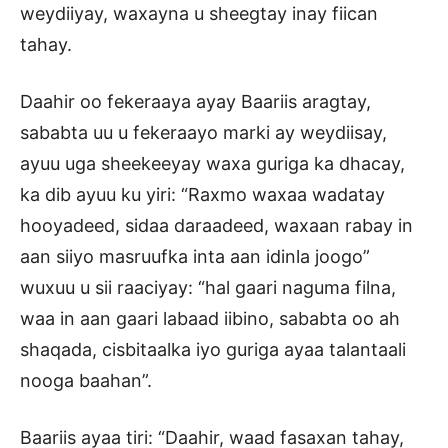
weydiiyay, waxayna u sheegtay inay fiican
tahay.
Daahir oo fekeraaya ayay Baariis aragtay,
sababta uu u fekeraayo marki ay weydiisay,
ayuu uga sheekeeyay waxa guriga ka dhacay,
ka dib ayuu ku yiri: “Raxmo waxaa wadatay
hooyadeed, sidaa daraadeed, waxaan rabay in
aan siiyo masruufka inta aan idinla joogo”
wuxuu u sii raaciyay: “hal gaari naguma filna,
waa in aan gaari labaad iibino, sababta oo ah
shaqada, cisbitaalka iyo guriga ayaa talantaali
nooga baahan”.
Baariis ayaa tiri: “Daahir, waad fasaxan tahay,