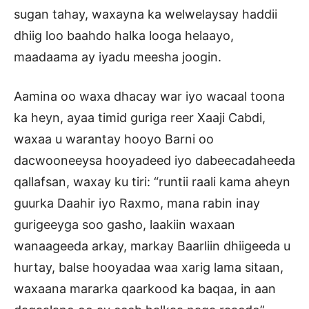
sugan tahay, waxayna ka welwelaysay haddii
dhiig loo baahdo halka looga helaayo,
maadaama ay iyadu meesha joogin.
Aamina oo waxa dhacay war iyo wacaal toona
ka heyn, ayaa timid guriga reer Xaaji Cabdi,
waxaa u warantay hooyo Barni oo
dacwooneeysa hooyadeed iyo dabeecadaheeda
qallafsan, waxay ku tiri: “runtii raali kama aheyn
guurka Daahir iyo Raxmo, mana rabin inay
gurigeeyga soo gasho, laakiin waxaan
wanaageeda arkay, markay Baarliin dhiigeeda u
hurtay, balse hooyadaa waa xarig lama sitaan,
waxaana mararka qaarkood ka baqaa, in aan