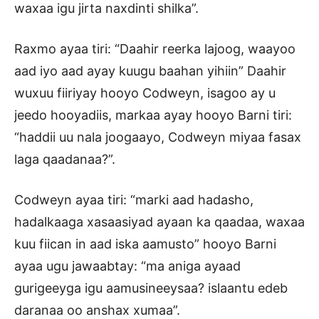
waxaa igu jirta naxdinti shilka”.
Raxmo ayaa tiri: “Daahir reerka lajoog, waayoo
aad iyo aad ayay kuugu baahan yihiin” Daahir
wuxuu fiiriyay hooyo Codweyn, isagoo ay u
jeedo hooyadiis, markaa ayay hooyo Barni tiri:
“haddii uu nala joogaayo, Codweyn miyaa fasax
laga qaadanaa?”.
Codweyn ayaa tiri: “marki aad hadasho,
hadalkaaga xasaasiyad ayaan ka qaadaa, waxaa
kuu fiican in aad iska aamusto” hooyo Barni
ayaa ugu jawaabtay: “ma aniga ayaad
gurigeeyga igu aamusineeysaa? islaantu edeb
daranaa oo anshax xumaa”.