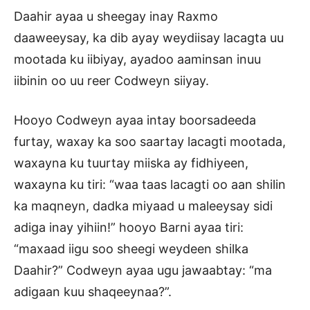
Daahir ayaa u sheegay inay Raxmo
daaweeysay, ka dib ayay weydiisay lacagta uu
mootada ku iibiyay, ayadoo aaminsan inuu
iibinin oo uu reer Codweyn siiyay.
Hooyo Codweyn ayaa intay boorsadeeda
furtay, waxay ka soo saartay lacagti mootada,
waxayna ku tuurtay miiska ay fidhiyeen,
waxayna ku tiri: “waa taas lacagti oo aan shilin
ka maqneyn, dadka miyaad u maleeysay sidi
adiga inay yihiin!” hooyo Barni ayaa tiri:
“maxaad iigu soo sheegi weydeen shilka
Daahir?” Codweyn ayaa ugu jawaabtay: “ma
adigaan kuu shaqeeynaa?”.