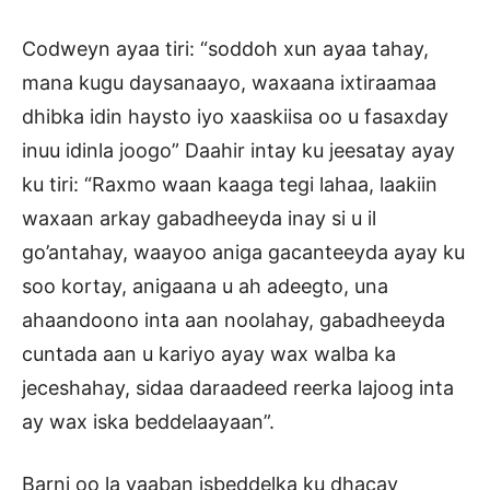
Codweyn ayaa tiri: “soddoh xun ayaa tahay,
mana kugu daysanaayo, waxaana ixtiraamaa
dhibka idin haysto iyo xaaskiisa oo u fasaxday
inuu idinla joogo” Daahir intay ku jeesatay ayay
ku tiri: “Raxmo waan kaaga tegi lahaa, laakiin
waxaan arkay gabadheeyda inay si u il
go’antahay, waayoo aniga gacanteeyda ayay ku
soo kortay, anigaana u ah adeegto, una
ahaandoono inta aan noolahay, gabadheeyda
cuntada aan u kariyo ayay wax walba ka
jeceshahay, sidaa daraadeed reerka lajoog inta
ay wax iska beddelaayaan”.
Barni oo la yaaban isbeddelka ku dhacay