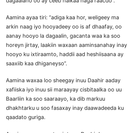
dagaalano oo ay ceeb halkaa naga raacdo”.
Aamina ayaa tiri: “adiga kaa hor, weligeey ma
arkin naag iyo hooyadeey oo is af dhaafay, oo
aanay hooyo la dagaalin, gacanta waa ka soo
horeyn jirtay, laakiin waxaan aaminsanahay inay
hooyo ku ixtiraamto, haddii aad heshiisaana ay
saaxiib kaa dhiganeyso”.
Aamina waxaa loo sheegay inuu Daahir aaday
xafiiska iyo inuu sii maraayay cisbitaalka oo uu
Baarliin ka soo saaraayo, ka dib markuu
dhakhtarku u soo fasaxay inay daawadeeda ku
qaadato guriga.