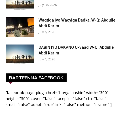
July 18, 2026
Waqtiga iyo Wacyiga Dadka, W-Q: Abdulle
Abdi Karim
July 6, 2026
DABIN IYO DAKANO Q-3aad W-Q: Abdulle
Abdi Karim
July 1, 2026
BARTEENNA FACEBOOK
[facebook-page-plugin href="hoygalaashin" width="300"
height="300" cover="false" facepile="false" cta="false"
small="false" adapt="true" link="false" method="iframe" ]