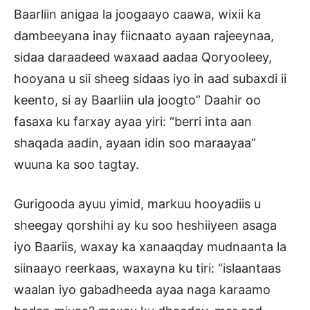
Baarliin anigaa la joogaayo caawa, wixii ka
dambeeyana inay fiicnaato ayaan rajeeynaa,
sidaa daraadeed waxaad aadaa Qoryooleey,
hooyana u sii sheeg sidaas iyo in aad subaxdi ii
keento, si ay Baarliin ula joogto” Daahir oo
fasaxa ku farxay ayaa yiri: “berri inta aan
shaqada aadin, ayaan idin soo maraayaa”
wuuna ka soo tagtay.
Gurigooda ayuu yimid, markuu hooyadiis u
sheegay qorshihi ay ku soo heshiiyeen asaga
iyo Baariis, waxay ka xanaaqday mudnaanta la
siinaayo reerkaas, waxayna ku tiri: “islaantaas
waalan iyo gabadheeda ayaa naga karaamo