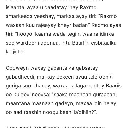
islaanta, ayaa u qaadatay inay Raxmo
amarkeeda yeeshay, markaa ayay tiri: “Raxmo
waxaan kuu rajeeyay kheyr badan” Raxmo ayaa
tiri: “hooyo, kaama wada tegin, waana idinka
soo wardooni doonaa, inta Baarliin cisbitaalka
ku jirto”.
Codweyn waxay gacanta ka qabsatay
gabadheedi, markay bexeen ayuu telefoonki
guriga soo dhacay, waxaana laga qabtay Baariis
oo ku qeylineeysa: “saaka maanaan quraacan,
maantana maanaan qadeyn, maxaa idin helay
oo aad raashin noogu keeni la’dihiin?”.