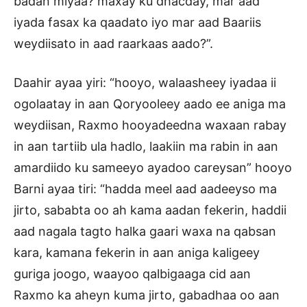
badan miyaa? maxay ku dhacday, mar aad
iyada fasax ka qaadato iyo mar aad Baariis
weydiisato in aad raarkaas aado?”.
Daahir ayaa yiri: “hooyo, walaasheey iyadaa ii
ogolaatay in aan Qoryooleey aado ee aniga ma
weydiisan, Raxmo hooyadeedna waxaan rabay
in aan tartiib ula hadlo, laakiin ma rabin in aan
amardiido ku sameeyo ayadoo careysan” hooyo
Barni ayaa tiri: “hadda meel aad aadeeyso ma
jirto, sababta oo ah kama aadan fekerin, haddii
aad nagala tagto halka gaari waxa na qabsan
kara, kamana fekerin in aan aniga kaligeey
guriga joogo, waayoo qalbigaaga cid aan
Raxmo ka aheyn kuma jirto, gabadhaa oo aan