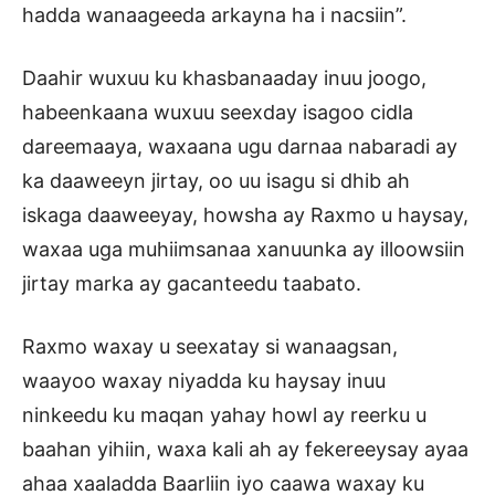
hadda wanaageeda arkayna ha i nacsiin”.
Daahir wuxuu ku khasbanaaday inuu joogo,
habeenkaana wuxuu seexday isagoo cidla
dareemaaya, waxaana ugu darnaa nabaradi ay
ka daaweeyn jirtay, oo uu isagu si dhib ah
iskaga daaweeyay, howsha ay Raxmo u haysay,
waxaa uga muhiimsanaa xanuunka ay illoowsiin
jirtay marka ay gacanteedu taabato.
Raxmo waxay u seexatay si wanaagsan,
waayoo waxay niyadda ku haysay inuu
ninkeedu ku maqan yahay howl ay reerku u
baahan yihiin, waxa kali ah ay fekereeysay ayaa
ahaa xaaladda Baarliin iyo caawa waxay ku