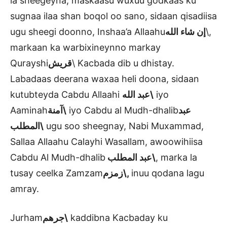
la sheegeyna, maskaasu wuxuu godkaas ku
sugnaa ilaa shan boqol oo sano, sidaan qisadiisa
ugu sheegi doonno, Inshaa’a Allaahu
إن شاء الله
\,
markaan ka warbixineynno markay
Qurayshi
قريش
\ Kacbada dib u dhistay.
Labadaas deerana waxaa heli doona, sidaan
kutubteyda Cabdu Allaahi
عبد الله\
iyo
Aaminah
آمنة\
iyo Cabdu al Mudh-dhalib
عبد
المطلب\
ugu soo sheegnay, Nabi Muxammad,
Sallaa Allaahu Calayhi Wasallam, awoowihiisa
Cabdu Al Mudh-dhalib
عبد المطلب\
, marka la
tusay ceelka Zamzam
زمزم\
,
inuu qodana lagu
amray.
Jurham
جرهم\
kaddibna Kacbaday ku