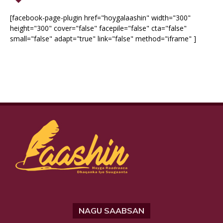
[facebook-page-plugin href="hoygalaashin" width="300"
height="300" cover="false" facepile="false" cta="false"
small="false" adapt="true" link="false" method="iframe" ]
NAGU SAABSAN