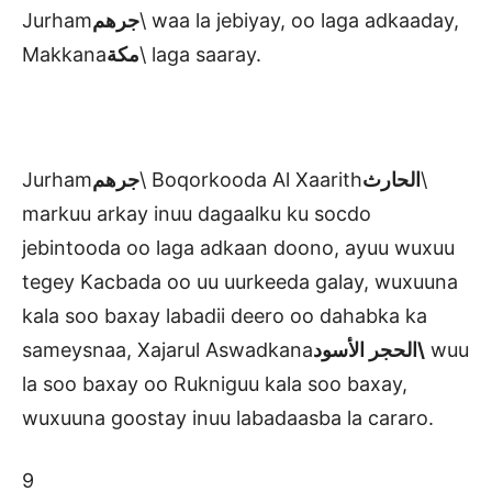
Jurham
جرهم
\ waa la jebiyay, oo laga adkaaday,
Makkana
مكة
\ laga saaray.
Jurham
جرهم
\ Boqorkooda Al Xaarith
الحارث
\
markuu arkay inuu dagaalku ku socdo
jebintooda oo laga adkaan doono, ayuu wuxuu
tegey Kacbada oo uu uurkeeda galay, wuxuuna
kala soo baxay labadii deero oo dahabka ka
sameysnaa, Xajarul Aswadkana
الحجر الأسود\
wuu
la soo baxay oo Rukniguu kala soo baxay,
wuxuuna goostay inuu labadaasba la cararo.
9