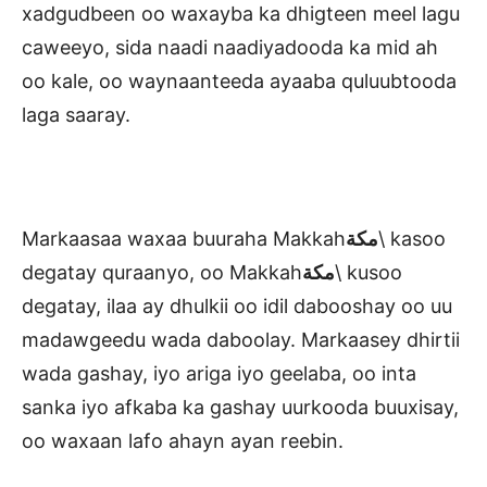
xadgudbeen oo waxayba ka dhigteen meel lagu
caweeyo, sida naadi naadiyadooda ka mid ah
oo kale, oo waynaanteeda ayaaba quluubtooda
laga saaray.
Markaasaa waxaa buuraha Makkah
مكة
\ kasoo
degatay quraanyo, oo Makkah
مكة
\ kusoo
degatay, ilaa ay dhulkii oo idil dabooshay oo uu
madawgeedu wada daboolay. Markaasey dhirtii
wada gashay, iyo ariga iyo geelaba, oo inta
sanka iyo afkaba ka gashay uurkooda buuxisay,
oo waxaan lafo ahayn ayan reebin.