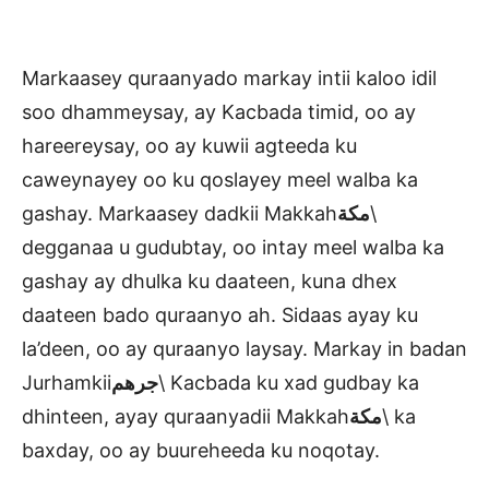
Markaasey quraanyado markay intii kaloo idil
soo dhammeysay, ay Kacbada timid, oo ay
hareereysay, oo ay kuwii agteeda ku
caweynayey oo ku qoslayey meel walba ka
gashay. Markaasey dadkii Makkah
مكة
\
degganaa u gudubtay, oo intay meel walba ka
gashay ay dhulka ku daateen, kuna dhex
daateen bado quraanyo ah. Sidaas ayay ku
la’deen, oo ay quraanyo laysay. Markay in badan
Jurhamkii
جرهم
\ Kacbada ku xad gudbay ka
dhinteen, ayay quraanyadii Makkah
مكة
\ ka
baxday, oo ay buureheeda ku noqotay.