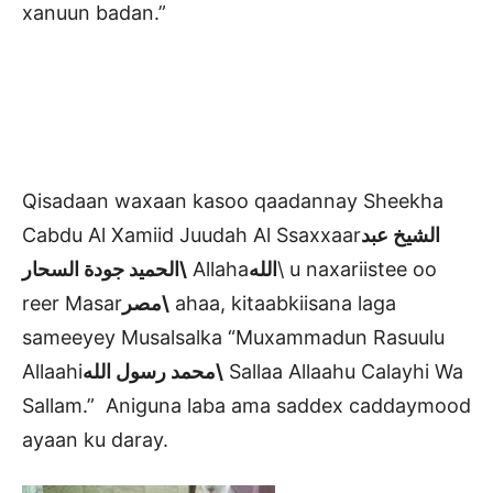
xanuun badan.”
Qisadaan waxaan kasoo qaadannay Sheekha
Cabdu Al Xamiid Juudah Al Ssaxxaar
الشيخ عبد
الحميد جودة السحار\
Allaha
الله
\ u naxariistee oo
reer Masar
مصر\
ahaa, kitaabkiisana laga
sameeyey Musalsalka “Muxammadun Rasuulu
Allaahi
الله
رسول
محمد
\
Sallaa Allaahu Calayhi Wa
Sallam.” Aniguna laba ama saddex caddaymood
ayaan ku daray.