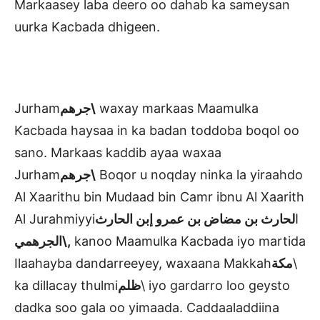
Markaasey laba deero oo dahab ka sameysan
uurka Kacbada dhigeen.
Jurham
جرهم\
waxay markaas Maamulka
Kacbada haysaa in ka badan toddoba boqol oo
sano. Markaas kaddib ayaa waxaa
Jurham
جرهم\
Boqor u noqday ninka la yiraahdo
Al Xaarithu bin Mudaad bin Camr ibnu Al Xaarith
Al Jurahmiyyiا
لحارث بن مضاض بن عمرو إبن الحارث
الجرهمي\
,
kanoo Maamulka Kacbada iyo martida
Ilaahayba dandarreeyey, waxaana Makkah
مكة
\
ka dillacay thulmi
ظلم
\ iyo gardarro loo geysto
dadka soo gala oo yimaada. Caddaaladdiina