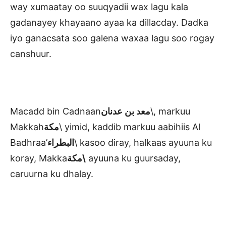
way xumaatay oo suuqyadii wax lagu kala
gadanayey khayaano ayaa ka dillacday. Dadka
iyo ganacsata soo galena waxaa lagu soo rogay
canshuur.
Macadd bin Cadnaan
معد بن عدنان
\, markuu
Makkah
مكة
\ yimid, kaddib markuu aabihiis Al
Badhraa’
البطراء
\ kasoo diray, halkaas ayuuna ku
koray, Makka
مكة\
ayuuna ku guursaday,
caruurna ku dhalay.