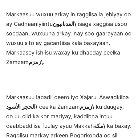
Markaasuu wuxuu arkay in raggiisa la jebiyay oo
ay Cadnaaniyiintu
العدنانيون\
isaga xaggisa usoo
socdaan, wuxuuna arkay inay soo gaarayaan oo
wuxuu sito ay gacantiisa kala baxayaan.
Markaasey ishiisu waxay ku dhacday ceelka
Zamzam
زمزم
\.
Markaasuu labadii deero iyo Xajarul Aswadkiiba
الحجر الأسود\
ceelka Zamzam
زمزم\
ku duugay,
oo uu ciid ka kor mariyay, kaddibna intuu
daabbaddiisa fuulay ayuu Makkah
مكة\
ka baxay.
Raggiisu markay arkeen Boqorkooda oo sii