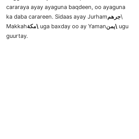
cararaya ayay ayaguna baqdeen, oo ayaguna
ka daba carareen. Sidaas ayay Jurham
جرهم
\
Makkah
مكة\
uga baxday oo ay Yaman
يمن\
ugu
guurtay.