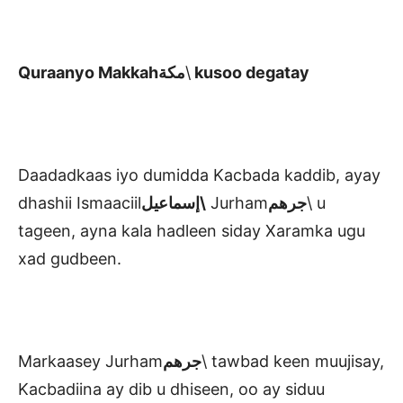
Quraanyo Makkah
مكة
\
kusoo degatay
Daadadkaas iyo dumidda Kacbada kaddib, ayay
dhashii Ismaaciil
إسماعيل\
Jurham
جرهم
\ u
tageen, ayna kala hadleen siday Xaramka ugu
xad gudbeen.
Markaasey Jurham
جرهم
\ tawbad keen muujisay,
Kacbadiina ay dib u dhiseen, oo ay siduu