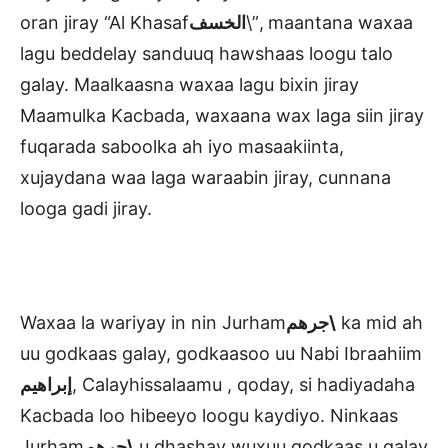
oran jiray “Al Khasaf
الخسف
\”, maantana waxaa
lagu beddelay sanduuq hawshaas loogu talo
galay. Maalkaasna waxaa lagu bixin jiray
Maamulka Kacbada, waxaana wax laga siin jiray
fuqarada saboolka ah iyo masaakiinta,
xujaydana waa laga waraabin jiray, cunnana
looga gadi jiray.
Waxaa la wariyay in nin Jurham
جرهم\
ka mid ah
uu godkaas galay, godkaasoo uu Nabi Ibraahiim
إبراهيم
, Calayhissalaamu , qoday, si hadiyadaha
Kacbada loo hibeeyo loogu kaydiyo. Ninkaas
Jurham
جرهم\
u dhashay wuxuu godkaas u galay