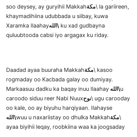
soo deysey, ay guryihii Makkah
مكة
\ la gariireen,
khaymadihiina udubbada u siibay, kuwa
Xaramka Ilaahay
الله\
ku xad gudbayna
quluubtooda cabsi iyo argagax ku riday.
Daadad ayaa buuraha Makkah
مكة
\ kasoo
rogmaday oo Kacbada galay oo dumiyay.
Markaasuu dadku ka baqay inuu Ilaahay
الله\
u
caroodo siduu reer Nabi Nuux
نوح
\ ugu carooday
oo kale, oo ay biyuhu harqiyaan. Ilahayse
الله\
wuu u naxariistay oo dhulka Makkah
مكة
\
ayaa biyihii leqay, roobkiina waa ka joogsaday