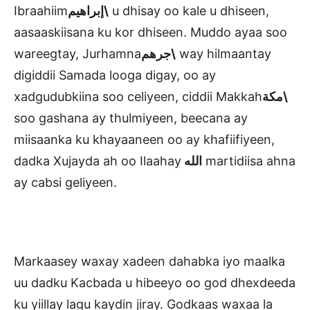
Ibraahiim
إبراهيم\
u dhisay oo kale u dhiseen,
aasaaskiisana ku kor dhiseen. Muddo ayaa soo
wareegtay, Jurhamna
جرهم\
way hilmaantay
digiddii Samada looga digay, oo ay
xadgudubkiina soo celiyeen, ciddii Makkah
مكة\
soo gashana ay thulmiyeen, beecana ay
miisaanka ku khayaaneen oo ay khafiifiyeen,
dadka Xujayda ah oo Ilaahay
الله
martidiisa ahna
ay cabsi geliyeen.
Markaasey waxay xadeen dahabka iyo maalka
uu dadku Kacbada u hibeeyo oo god dhexdeeda
ku yiillay lagu kaydin jiray. Godkaas waxaa la