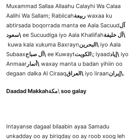
Muxammad Sallaa Allaahu Calayhi Wa Calaa
Aalihi Wa Sallam; Rabiicah
ربيعة
waxaa ku
abtirsada boqorrada manta ee Aala Sacuud
آل
سعود\
ee Sucuudiga iyo Aala Khaliifah
آل خليفة\
kuwa kala xukuma Baxrayn
البحرين\
iyo Aala
Subaax
آل صباح\
ee Kuwayt
الكويت
\; Iyaad
إياد\
iyo
Anmaar
أنمار\
waxay manta u badan yihiin oo
degaan dalka Al Ciraaq
العراق\
iyo Iiraan
إيران\
.
Daadad Makkah
مكة
\
soo galay
Intayanse dagaal bilaabin ayaa Samadu
unkadday oo ay biriqday oo ay roob xoog leh