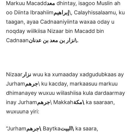
Markuu Macadd
معد
dhintay, isagoo Muslin ah
oo Diinta Ibraahiim
إبراهيم
\, Calayhissalaamu, ku
taagan, ayaa Cadnaaniyiinta waxaa oday u
noqday wiilkiisa Nizaar bin Macadd bin
Cadnaan
نزار بن معد بن عدنان\
.
Nizaar
نزار
wuu ka xumaaday xadgudubkaas ay
Jurham
جرهم
\ ku kacday, markaasuu markuu
dhimanayey wuxuu wiilashiisa kula dardaarmay
inay Jurham
جرهم
\ Makkah
مكة\
ka saaraan,
wuxuuna yiri:
“Jurham
جرهم\
Baytka
البيت
\
ka saara,