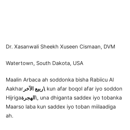
Dr. Xasanwali Sheekh Xuseen Cismaan, DVM
Watertown, South Dakota, USA
Maalin Arbaca ah soddonka bisha Rabiicu Al
Aakhar
ربيع الآخر\
kun afar boqol afar iyo soddon
Hijriga
الهجرة
\, una dhiganta saddex iyo tobanka
Maarso laba kun saddex iyo toban miilaadiga
ah.