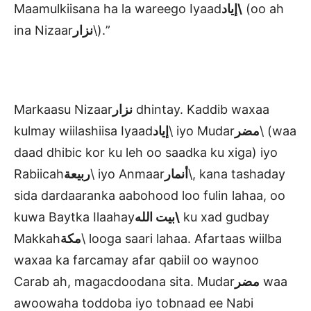
Maamulkiisana ha la wareego Iyaad
إياد\
(oo ah
ina Nizaar
نزار
\).”
Markaasu Nizaar
نزار
dhintay. Kaddib waxaa
kulmay wiilashiisa Iyaad
إياد
\ iyo Mudar
مضر
\ (waa
daad dhibic kor ku leh oo saadka ku xiga) iyo
Rabiicah
ربيعة
\ iyo Anmaar
أنمار
\, kana tashaday
sida dardaaranka aabohood loo fulin lahaa, oo
kuwa Baytka Ilaahay
بيت الله\
ku xad gudbay
Makkah
مكة
\ looga saari lahaa. Afartaas wiilba
waxaa ka farcamay afar qabiil oo waynoo
Carab ah, magacdoodana sita. Mudar
مضر
waa
awoowaha toddoba iyo tobnaad ee Nabi