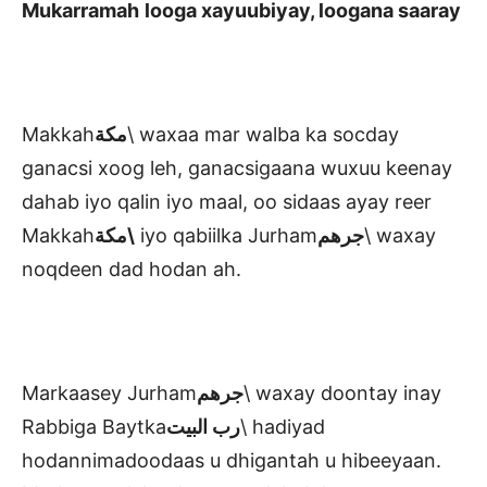
Mukarramah
looga xayuubiyay, loogana saaray
Makkah
مكة
\ waxaa mar walba ka socday
ganacsi xoog leh, ganacsigaana wuxuu keenay
dahab iyo qalin iyo maal, oo sidaas ayay reer
Makkah
مكة\
iyo qabiilka Jurham
جرهم
\ waxay
noqdeen dad hodan ah.
Markaasey Jurham
جرهم
\ waxay doontay inay
Rabbiga Baytka
رب البيت
\ hadiyad
hodannimadoodaas u dhigantah u hibeeyaan.