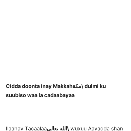
Cidda doonta inay Makkahمكة\ dulmi ku
suubiso waa la cadaabayaa
Ilaahay Tacaalaa
الله تعالى\
wuxuu Aayadda shan