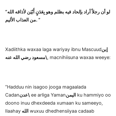
“لو أن رجلاً أراد بإلحاد فيه بظلم وهو بِعَدَنٍ أَبْيَن لأذاقه الله
من العذاب الأليم.
“
Xadiithka waxaa laga wariyay ibnu Mascuud
إبن
مسعود رضي
الله عنه\
, macnihiisuna waxaa weeye:
“Hadduu nin isagoo jooga magaalada
Cadan
عدن\
ee arliga Yaman
اليمن
ku hammiyo oo
doono inuu dhexdeeda xumaan ku sameeyo,
Ilaahay
الله
wuxuu dhedhensiiyaa cadaab