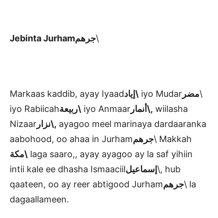
Jebinta Jurham
جرهم
\
Markaas kaddib, ayay Iyaad
إياد\
iyo Mudar
مضر
\
iyo Rabiicah
ربيعة\
iyo Anmaar
أنمار\
,
wiilasha
Nizaar
نزار\
,
ayagoo meel marinaya dardaaranka
aabohood, oo ahaa in Jurham
جرهم
\ Makkah
مكة\
laga saaro,, ayay ayagoo ay la saf yihiin
intii kale ee dhasha Ismaaciil
إسماعيل
\, hub
qaateen, oo ay reer abtigood Jurham
جرهم
\ la
dagaallameen.