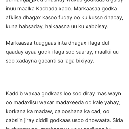
inuu maalka Kacbada xado. Markaasaa godka
afkiisa dhagax kasoo fuqay oo ku kusso dhacay,
kuna habsaday, halkaasna uu ku xabbisay.
Markaasaa tuuggaas inta dhagaxii laga dul
qaaday ayaa godkii laga soo saaray, maalkii uu
soo xadayna gacantiisa laga bixiyay.
Kaddib waxaa godkaas loo soo diray mas wayn
oo madaxiisu waxar madaxeeda oo kale yahay,
korkana ka madaw, calooshana ka cad, oo
cabsiin jiray ciddii godkaas usoo dhowaata. Sida