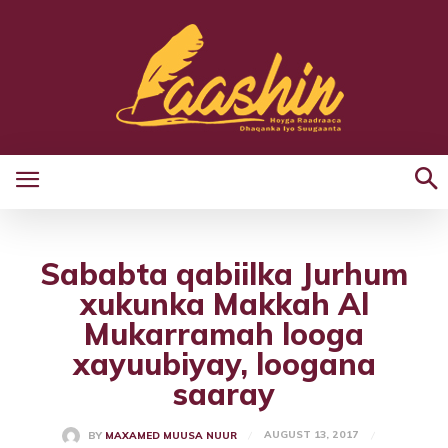
Sababta qabiilka Jurhum
xukunka Makkah Al
Mukarramah looga
xayuubiyay, loogana
saaray
AUGUST 13, 2017
BY
MAXAMED MUUSA NUUR