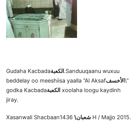
Gudaha Kacbada
الكعبة
.Sanduuqaanu wuxuu
beddelay oo meeshiisa yaalla “Al Aksaf
الأخسف
\”
godka Kacbada
الكعبة
xoolaha loogu kaydinh
jiray.
Xasanwali Shacbaan
شعبان\
1436 H / Majjo 2015.