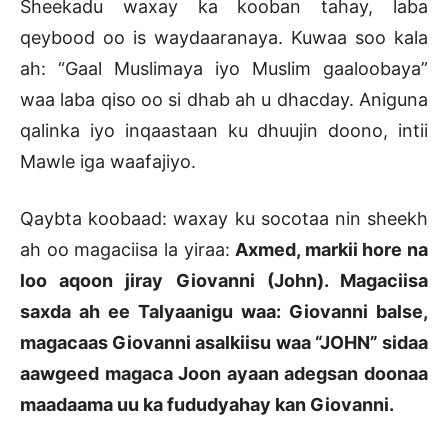
Sheekadu waxay ka kooban tahay, laba
qeybood oo is waydaaranaya. Kuwaa soo kala
ah: “Gaal Muslimaya iyo Muslim gaaloobaya”
waa laba qiso oo si dhab ah u dhacday. Aniguna
qalinka iyo inqaastaan ku dhuujin doono, intii
Mawle iga waafajiyo.
Qaybta koobaad: waxay ku socotaa nin sheekh
ah oo magaciisa la yiraa:
Axmed, markii hore na
loo aqoon jiray Giovanni (John). Magaciisa
saxda ah ee Talyaanigu waa: Giovanni balse,
magacaas Giovanni asalkiisu waa “JOHN” sidaa
aawgeed magaca Joon ayaan adegsan doonaa
maadaama uu ka fududyahay kan Giovanni.