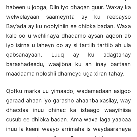
habeen u jooga, Diin iyo dhaqan guur. Waxay ka
welwelayaan saameynta ay ku reebayso
Bay’ada ay ku noolyihiin ee dhibka badan. Waxa
kale oo u wehlinaya dhaqamo aysan aqoon ab
iyo isirna u laheyn oo ay si tartiib tartiib ah ula
qabsanayaan. Luuq ay ku adagtahay
barashadeedu, waajibna ku ah inay bartaan
maadaama noloshii dhameyd uga xiran tahay.
Qofku marka uu yimaado, wadamadaan asigoo
garaad ahaan iyo garasho ahaanba xasilay, way
dhacdaa inuu dhinac ka istaago waayihiisa
cusub ee dhibka badan. Ama waxa laga yaabaa
inuu la keeni waayo arrimaha is waydaaranaya