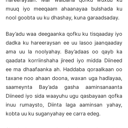
muuq iyo meeqaam ahaanayaa bulshada ku
nool goobta uu ku dhashay, kuna garaadsaday.
Bay’adu waa deegaanka qofku ku tisqaaday iyo
dadka ku hareeraysan ee uu lasoo jaanqaaday
ama uu la noolyahay. Bay’adaas oo qayb ka
qaadata korriinshaha jireed iyo midda Diineed
ee ma dhaafaanka ah. Haddaba qoraalkaan oo
taxane noo ahaan doona, waxan uga hadlayaa,
saameynta Bay’ada gasha aaminsanaanta
Diineed iyo sida waayuhu ugu qasbayaan qofka
inuu rumaysto, Diinta laga aaminsan yahay,
kobta uu ku suganyahay ee carra edeg.