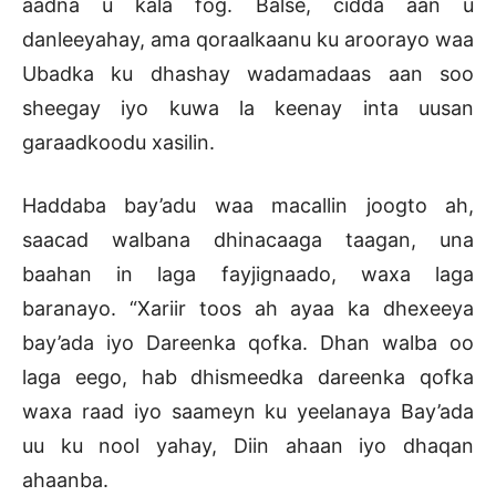
aadna u kala fog. Balse, cidda aan u
danleeyahay, ama qoraalkaanu ku aroorayo waa
Ubadka ku dhashay wadamadaas aan soo
sheegay iyo kuwa la keenay inta uusan
garaadkoodu xasilin.
Haddaba bay’adu waa macallin joogto ah,
saacad walbana dhinacaaga taagan, una
baahan in laga fayjignaado, waxa laga
baranayo. “Xariir toos ah ayaa ka dhexeeya
bay’ada iyo Dareenka qofka. Dhan walba oo
laga eego, hab dhismeedka dareenka qofka
waxa raad iyo saameyn ku yeelanaya Bay’ada
uu ku nool yahay, Diin ahaan iyo dhaqan
ahaanba.