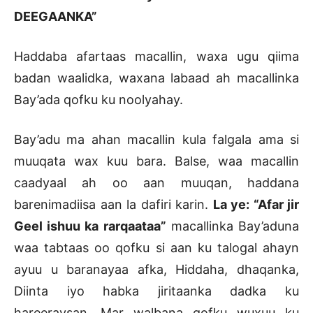
DEEGAANKA”
Haddaba afartaas macallin, waxa ugu qiima
badan waalidka, waxana labaad ah macallinka
Bay’ada qofku ku noolyahay.
Bay’adu ma ahan macallin kula falgala ama si
muuqata wax kuu bara. Balse, waa macallin
caadyaal ah oo aan muuqan, haddana
barenimadiisa aan la dafiri karin.
La ye: “Afar jir
Geel ishuu ka rarqaataa”
macallinka Bay’aduna
waa tabtaas oo qofku si aan ku talogal ahayn
ayuu u baranayaa afka, Hiddaha, dhaqanka,
Diinta iyo habka jiritaanka dadka ku
hareeraysan. Mar walbana qofku wuxuu ku