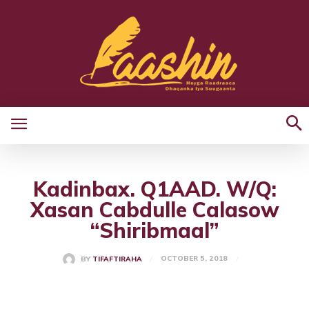
Kadinbax. Q1AAD. W/Q:
Xasan Cabdulle Calasow
“Shiribmaal”
OCTOBER 5, 2018
BY
TIFAFTIRAHA