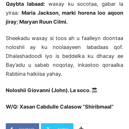
Qaybta labaad:
waxay ku socotaa, gabar la
yiraa:
Maria Jackson, marki horena loo aqoon
jiray; Maryan Ruun Cilmi.
Sheekadu waxay si toos ah u faalleyn doontaa
noloshii ay ku noolaayeen labadaas qof.
Dhalashadoodi iyo is beddelka ku dhacay ee
Bay’adu u sabab noqotay, inkastoo qoraalka
Rabbina halkiisa yahay.
Noloshii Giovanni (John). La soco.
W/Q: Xasan Cabdulle Calasow “Shiribmaal”
Facebook
Twitter