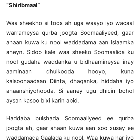
“Shiribmaal”
Waa sheekho si toos ah uga waayo iyo wacaal
warrameysa qurba joogta Soomaaliyeed, gaar
ahaan kuwa ku nool waddadama aan Islaamka
aheyn. Sidoo kale waa sheeko Soomaalida ku
nool gudaha waddanka u bidhaamineysa inay
aaminaan dhulkooda hooyo, kuna
kalsoonaadaan Diinta, dhaqanka, hiddaha iyo
ahaanshiyohooda. Si aaney ugu dhicin bohol
aysan kasoo bixi karin abid.
Haddaba bulshada Soomaaliyeed ee qurba
joogta ah, gaar ahaan kuwa aan soo xusay ee
waddamada Gaalada ku nool. Waa kuwa har iyo