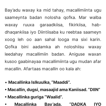
Bay’adu waxay ka mid tahay, macallimiinta ugu
saameynta badan nolosha qofka. Mar walba
waxay ruuxa garaadkiisa, fikirkiisa, hab-
dhaqankiisa iyo Diintiisaba ku reebtaa saameyn
xoog leh oo aan sahal looga ma sixi karin.
Qofka bini aadamka ah noloshiisu waxay
leedahay macallimiin badan. Aniguse waxan
kusoo gaabinayaa macallimiinta ugu mudan afar
macallin. Afartaas macallin oo kala ah:
•
Macallinka Islkuulka, “Maaddi”.
• Macallin, dugsi, masaajid ama Kaniisad. “DIIN”
• Macallinka guriga “Waalid”.
• Macallinka Bay’ada. “DADKA IYO