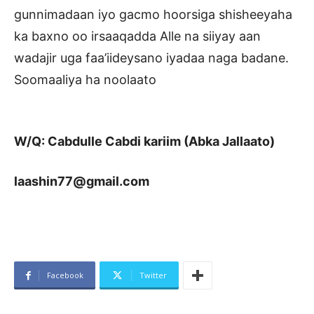
gunnimadaan iyo gacmo hoorsiga shisheeyaha
ka baxno oo irsaaqadda Alle na siiyay aan
wadajir uga faa’iideysano iyadaa naga badane.
Soomaaliya ha noolaato
W/Q: Cabdulle Cabdi kariim (Abka Jallaato)
laashin77@gmail.com
Facebook
Twitter