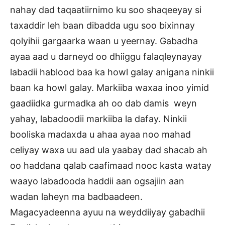
nahay dad taqaatiirnimo ku soo shaqeeyay si
taxaddir leh baan dibadda ugu soo bixinnay
qolyihii gargaarka waan u yeernay. Gabadha
ayaa aad u darneyd oo dhiiggu falaqleynayay
labadii hablood baa ka howl galay anigana ninkii
baan ka howl galay. Markiiba waxaa inoo yimid
gaadiidka gurmadka ah oo dab damis weyn
yahay, labadoodii markiiba la dafay. Ninkii
booliska madaxda u ahaa ayaa noo mahad
celiyay waxa uu aad ula yaabay dad shacab ah
oo haddana qalab caafimaad nooc kasta watay
waayo labadooda haddii aan ogsajiin aan
wadan laheyn ma badbaadeen.
Magacyadeenna ayuu na weyddiiyay gabadhii