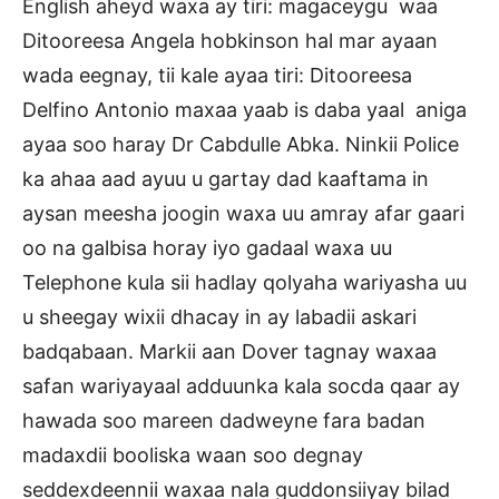
English aheyd waxa ay tiri: magaceygu waa
Ditooreesa Angela hobkinson hal mar ayaan
wada eegnay, tii kale ayaa tiri: Ditooreesa
Delfino Antonio maxaa yaab is daba yaal aniga
ayaa soo haray Dr Cabdulle Abka. Ninkii Police
ka ahaa aad ayuu u gartay dad kaaftama in
aysan meesha joogin waxa uu amray afar gaari
oo na galbisa horay iyo gadaal waxa uu
Telephone kula sii hadlay qolyaha wariyasha uu
u sheegay wixii dhacay in ay labadii askari
badqabaan. Markii aan Dover tagnay waxaa
safan wariyayaal adduunka kala socda qaar ay
hawada soo mareen dadweyne fara badan
madaxdii booliska waan soo degnay
seddexdeennii waxaa nala guddonsiiyay bilad