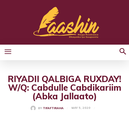
RIYADII QALBIGA RUXDAY!
W/Q: Cabdulle Cabdikariim
(Abka Jallaato)
MAY 5, 2020
BY
TIFAFTIRAHA