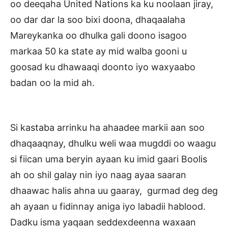
oo deeqaha United Nations ka ku noolaan jiray,
oo dar dar la soo bixi doona, dhaqaalaha
Mareykanka oo dhulka gali doono isagoo
markaa 50 ka state ay mid walba gooni u
goosad ku dhawaaqi doonto iyo waxyaabo
badan oo la mid ah.
Si kastaba arrinku ha ahaadee markii aan soo
dhaqaaqnay, dhulku weli waa mugddi oo waagu
si fiican uma beryin ayaan ku imid gaari Boolis
ah oo shil galay nin iyo naag ayaa saaran
dhaawac halis ahna uu gaaray, gurmad deg deg
ah ayaan u fidinnay aniga iyo labadii hablood.
Dadku isma yaqaan seddexdeenna waxaan