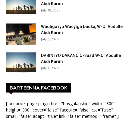
Abdi Karim
July 18, 2026
Waqtiga iyo Wacyiga Dadka, W-Q: Abdulle
Abdi Karim
July 6, 2026
DABIN IYO DAKANO Q-3aad W-Q: Abdulle
Abdi Karim
July 1, 2026
BARTEENNA FACEBOOK
[facebook-page-plugin href="hoygalaashin" width="300"
height="300" cover="false" facepile="false" cta="false"
small="false" adapt="true" link="false" method="iframe" ]