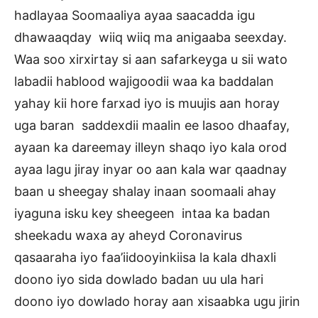
hadlayaa Soomaaliya ayaa saacadda igu
dhawaaqday wiiq wiiq ma anigaaba seexday.
Waa soo xirxirtay si aan safarkeyga u sii wato
labadii hablood wajigoodii waa ka baddalan
yahay kii hore farxad iyo is muujis aan horay
uga baran saddexdii maalin ee lasoo dhaafay,
ayaan ka dareemay illeyn shaqo iyo kala orod
ayaa lagu jiray inyar oo aan kala war qaadnay
baan u sheegay shalay inaan soomaali ahay
iyaguna isku key sheegeen intaa ka badan
sheekadu waxa ay aheyd Coronavirus
qasaaraha iyo faa’iidooyinkiisa la kala dhaxli
doono iyo sida dowlado badan uu ula hari
doono iyo dowlado horay aan xisaabka ugu jirin