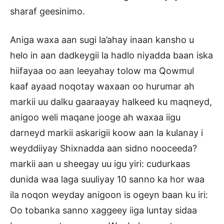
sharaf geesinimo.
Aniga waxa aan sugi la’ahay inaan kansho u
helo in aan dadkeygii la hadlo niyadda baan iska
hiifayaa oo aan leeyahay tolow ma Qowmul
kaaf ayaad noqotay waxaan oo hurumar ah
markii uu dalku gaaraayay halkeed ku maqneyd,
anigoo weli maqane jooge ah waxaa iigu
darneyd markii askarigii koow aan la kulanay i
weyddiiyay Shixnadda aan sidno nooceeda?
markii aan u sheegay uu igu yiri: cudurkaas
dunida waa laga suuliyay 10 sanno ka hor waa
ila noqon weyday anigoon is ogeyn baan ku iri:
Oo tobanka sanno xaggeey iiga luntay sidaa