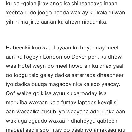
ku gal-galan jiray anoo ka shinsanaayo inaan
xeebta Liido joogo hadda wax ay ku kala duwan
yihiin ma jirto aanan ka aheyn nidaamka.
Habeenkii koowaad ayaan ku hoyannay meel
aan ka fogeyn London oo Dover port ku dhow
waa Hotel weyn oo meel howd ah ku dhax yaal
oo loogu talo galay dadka safarrada dhaadheer
iyo dadka buuqa magaooyinka ka soo yaacay.
Qof walba qolkiisa ayuu ku xarooday isla
markiiba waxaan kala furtay laptops keygii si
aan wacaalka cusub iyo waayaha adduunka aan
wax uga ogaado waxaa indhaheygu qabteen
maqaal aad ii soo jiitay oo yaab iyo amakaag igu