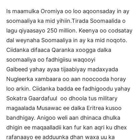
Is maamulka Oromiya oo loo aqoonsaday in ay
soomaaliya ka mid yihiin.Tirada Soomaalida o
lagu qiyaasayo 250 million. Keenya oo codsatay
dal weynaha Soomaaliya in ay ka mid noqoto.
Ciidanka difaaca Qaranka xoogga dalka
soomaaliya oo fadhigiisu waqooyi
Galbeed yahay ayaa tijaabiyay madaxyada
Nugleerka xambaara oo aan noocooda horay
loo arkin. Ciidanka badda ee fadhigoodu yahay
Sokatra Gaardafuul oo dhoola tus military
magaalada Musawac ee dalka Eritrea kusoo
bandhigay. Anigoo weli aan dhinaca dhulka
dhigin ee maqaalladii kan fur kan aqri ku dhex
rafanaayo ee adduunka dhan waxa uu ka