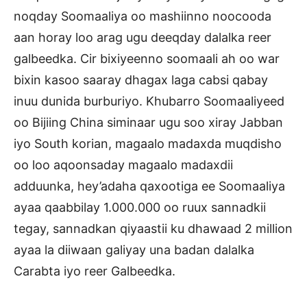
noqday Soomaaliya oo mashiinno noocooda
aan horay loo arag ugu deeqday dalalka reer
galbeedka. Cir bixiyeenno soomaali ah oo war
bixin kasoo saaray dhagax laga cabsi qabay
inuu dunida burburiyo. Khubarro Soomaaliyeed
oo Bijiing China siminaar ugu soo xiray Jabban
iyo South korian, magaalo madaxda muqdisho
oo loo aqoonsaday magaalo madaxdii
adduunka, hey’adaha qaxootiga ee Soomaaliya
ayaa qaabbilay 1.000.000 oo ruux sannadkii
tegay, sannadkan qiyaastii ku dhawaad 2 million
ayaa la diiwaan galiyay una badan dalalka
Carabta iyo reer Galbeedka.