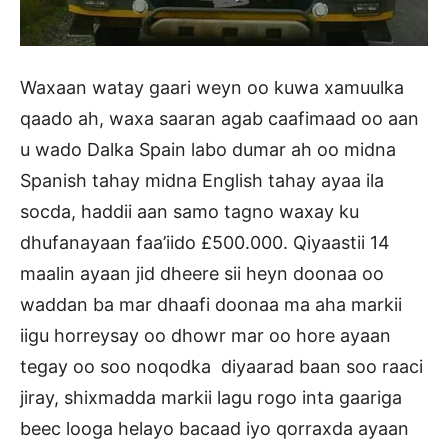
Waxaan watay gaari weyn oo kuwa xamuulka
qaado ah, waxa saaran agab caafimaad oo aan
u wado Dalka Spain labo dumar ah oo midna
Spanish tahay midna English tahay ayaa ila
socda, haddii aan samo tagno waxay ku
dhufanayaan faa’iido £500.000. Qiyaastii 14
maalin ayaan jid dheere sii heyn doonaa oo
waddan ba mar dhaafi doonaa ma aha markii
iigu horreysay oo dhowr mar oo hore ayaan
tegay oo soo noqodka diyaarad baan soo raaci
jiray, shixmadda markii lagu rogo inta gaariga
beec looga helayo bacaad iyo qorraxda ayaan