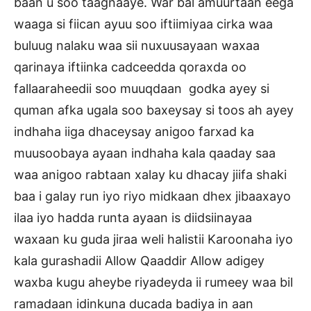
baan u soo taagnaaye. War bal amuurtaan eega
waaga si fiican ayuu soo iftiimiyaa cirka waa
buluug nalaku waa sii nuxuusayaan waxaa
qarinaya iftiinka cadceedda qoraxda oo
fallaaraheedii soo muuqdaan godka ayey si
quman afka ugala soo baxeysay si toos ah ayey
indhaha iiga dhaceysay anigoo farxad ka
muusoobaya ayaan indhaha kala qaaday saa
waa anigoo rabtaan xalay ku dhacay jiifa shaki
baa i galay run iyo riyo midkaan dhex jibaaxayo
ilaa iyo hadda runta ayaan is diidsiinayaa
waxaan ku guda jiraa weli halistii Karoonaha iyo
kala gurashadii Allow Qaaddir Allow adigey
waxba kugu aheybe riyadeyda ii rumeey waa bil
ramadaan idinkuna ducada badiya in aan