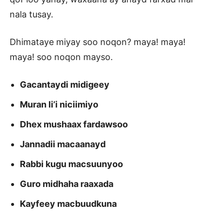
nala tusay.
Dhimataye miyay soo noqon? maya! maya!
maya! soo noqon mayso.
Gacantaydi midigeey
Muran li’i niciimiyo
Dhex mushaax fardawsoo
Jannadii macaanayd
Rabbi kugu macsuunyoo
Guro midhaha raaxada
Kayfeey macbuudkuna