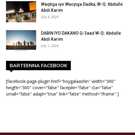
Waqtiga iyo Wacyiga Dadka, W-Q: Abdulle
Abdi Karim
July 6, 2026
DABIN IYO DAKANO Q-3aad W-Q: Abdulle
Abdi Karim
July 1, 2026
BARTEENNA FACEBOOK
[facebook-page-plugin href="hoygalaashin" width="300"
height="300" cover="false" facepile="false" cta="false"
small="false" adapt="true" link="false" method="iframe" ]