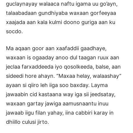
guclaynayay walaaca naftu igama uu go’ayn,
talaabadaan gundhiyaba waxaan gorfeeyaa
xaajada aan kala kulmi doono guriga aan ku
socdo.
Ma aqaan goor aan xaafaddii gaadhaye,
waxaan is ogaaday anoo dul taagan ruux aan
jeclaa farxaddeeda iyo qosolkeeda, balse, aan
sideedi hore ahayn. “Maxaa helay, walaashay”
ayaan si qiiro leh iiga soo baxday. Layma
jawaabin cid kastaana way iga sii jeedsatay,
waxaan gartay jawiga aamusnaantu inuu
jawaab iigu filan yahay, iina cabbiri karay in
dhiillo culusi jirto.