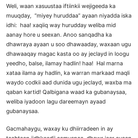
Weli, waan xasuustaa iftiinkii wejigeeda ka
muuqday, “miyey huruddaa” ayaan niyadda iska
idhi: haa! xaqiiq way hurudday weliba mid
aanay hore u seexan. Anoo sanqadha ka
dhawraya ayaan u soo dhawaaday, waxaan ugu
dhawaaqay magac kasta oo ay jeclayd in loogu
yeedho, balse, ilamay hadlin! haa! Hal marna
xataa ilama ay hadlin, ka warran markaad maqli
waydo codkii aad dunida ugu jeclayd, waxba ma
qaban kartid! Qalbigana waad ka gubanaysaa,
weliba iyadoon lagu dareemayn ayaad
gubanaysaa.
Gacmahaygu, waxay ku dhiirradeen in ay