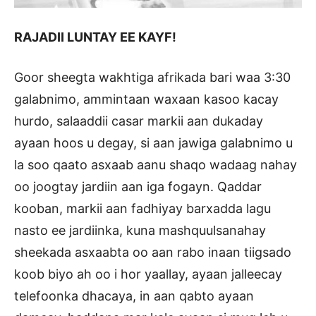
RAJADII LUNTAY EE KAYF!
Goor sheegta wakhtiga afrikada bari waa 3:30
galabnimo, ammintaan waxaan kasoo kacay
hurdo, salaaddii casar markii aan dukaday
ayaan hoos u degay, si aan jawiga galabnimo u
la soo qaato asxaab aanu shaqo wadaag nahay
oo joogtay jardiin aan iga fogayn. Qaddar
kooban, markii aan fadhiyay barxadda lagu
nasto ee jardiinka, kuna mashquulsanahay
sheekada asxaabta oo aan rabo inaan tiigsado
koob biyo ah oo i hor yaallay, ayaan jalleecay
telefoonka dhacaya, in aan qabto ayaan