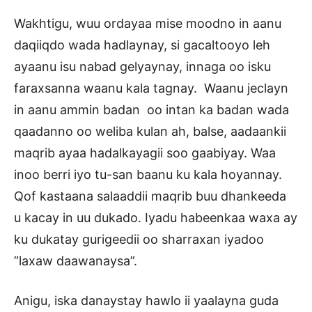
Wakhtigu, wuu ordayaa mise moodno in aanu
daqiiqdo wada hadlaynay, si gacaltooyo leh
ayaanu isu nabad gelyaynay, innaga oo isku
faraxsanna waanu kala tagnay. Waanu jeclayn
in aanu ammin badan oo intan ka badan wada
qaadanno oo weliba kulan ah, balse, aadaankii
maqrib ayaa hadalkayagii soo gaabiyay. Waa
inoo berri iyo tu-san baanu ku kala hoyannay.
Qof kastaana salaaddii maqrib buu dhankeeda
u kacay in uu dukado. Iyadu habeenkaa waxa ay
ku dukatay gurigeedii oo sharraxan iyadoo
”laxaw daawanaysa”.
Anigu, iska danaystay hawlo ii yaalayna guda