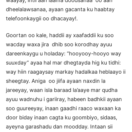
waayay, intii aan laama doodsanaa oo aan
dheelalawsanaa, ayaan gacanta ku haabtay
telefoonkaygii oo dhacayay!.
Goortan oo kale, haddii ay xaafaddii ku soo
wacday waxa jira dhib soo korodhay ayuu
dareenkaygu u holaday: “hooyooy-hooyo way
suuxday” ayaa hal mar dhegtayda hig ku tidhi:
way hiin raagaysay markay hadalkaa heblaayo ii
sheegtay. Aniga oo jiifa ayaan naxdin la
jareeyay, waan isla baraad la’aaye mar qudha
ayuu wadnuhu i gariiray, habeen badhkii ayaan
soo guureeyay, inaan gaadhi raaco waxaan ka
door biday inaan cagta ku goombiyo, sidaas,
ayeyna garashadu dan moodday. Intaan sii