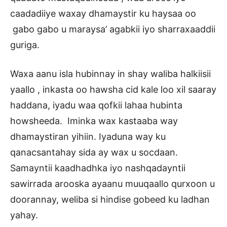
caadadiiye waxay dhamaystir ku haysaa oo
gabo gabo u maraysa’ agabkii iyo sharraxaaddii
guriga.
Waxa aanu isla hubinnay in shay waliba halkiisii
yaallo , inkasta oo hawsha cid kale loo xil saaray
haddana, iyadu waa qofkii lahaa hubinta
howsheeda. Iminka wax kastaaba way
dhamaystiran yihiin. Iyaduna way ku
qanacsantahay sida ay wax u socdaan.
Samayntii kaadhadhka iyo nashqadayntii
sawirrada arooska ayaanu muuqaallo qurxoon u
doorannay, weliba si hindise gobeed ku ladhan
yahay.