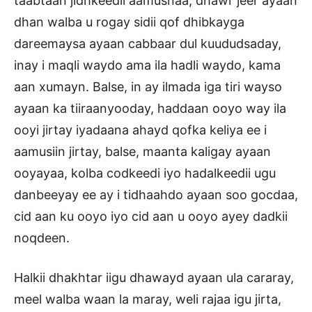
taabtaan jidhkeedii aamusnaa, dhawr jeer ayaan
dhan walba u rogay sidii qof dhibkayga
dareemaysa ayaan cabbaar dul kuududsaday,
inay i maqli waydo ama ila hadli waydo, kama
aan xumayn. Balse, in ay ilmada iga tiri wayso
ayaan ka tiiraanyooday, haddaan ooyo way ila
ooyi jirtay iyadaana ahayd qofka keliya ee i
aamusiin jirtay, balse, maanta kaligay ayaan
ooyayaa, kolba codkeedi iyo hadalkeedii ugu
danbeeyay ee ay i tidhaahdo ayaan soo gocdaa,
cid aan ku ooyo iyo cid aan u ooyo ayey dadkii
noqdeen.
Halkii dhakhtar iigu dhawayd ayaan ula cararay,
meel walba waan la maray, weli rajaa igu jirta,