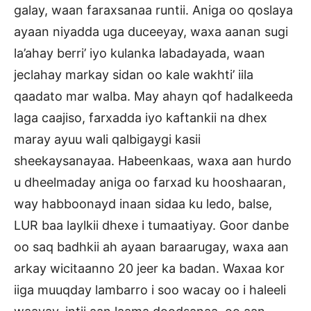
galay, waan faraxsanaa runtii. Aniga oo qoslaya
ayaan niyadda uga duceeyay, waxa aanan sugi
la’ahay berri’ iyo kulanka labadayada, waan
jeclahay markay sidan oo kale wakhti’ iila
qaadato mar walba. May ahayn qof hadalkeeda
laga caajiso, farxadda iyo kaftankii na dhex
maray ayuu wali qalbigaygi kasii
sheekaysanayaa. Habeenkaas, waxa aan hurdo
u dheelmaday aniga oo farxad ku hooshaaran,
way habboonayd inaan sidaa ku ledo, balse,
LUR baa laylkii dhexe i tumaatiyay. Goor danbe
oo saq badhkii ah ayaan baraarugay, waxa aan
arkay wicitaanno 20 jeer ka badan. Waxaa kor
iiga muuqday lambarro i soo wacay oo i haleeli