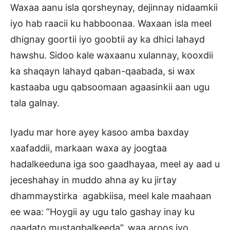
Waxaa aanu isla qorsheynay, dejinnay nidaamkii
iyo hab raacii ku habboonaa. Waxaan isla meel
dhignay goortii iyo goobtii ay ka dhici lahayd
hawshu. Sidoo kale waxaanu xulannay, kooxdii
ka shaqayn lahayd qaban-qaabada, si wax
kastaaba ugu qabsoomaan agaasinkii aan ugu
tala galnay.
Iyadu mar hore ayey kasoo amba baxday
xaafaddii, markaan waxa ay joogtaa
hadalkeeduna iga soo gaadhayaa, meel ay aad u
jeceshahay in muddo ahna ay ku jirtay
dhammaystirka agabkiisa, meel kale maahaan
ee waa: ”Hoygii ay ugu talo gashay inay ku
qaadato mustaqbalkeeda”, waa aroos iyo