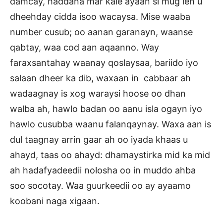
damcay, haddana mar kale ayaan si mug leh u
dheehday cidda isoo wacaysa. Mise waaba
number cusub; oo aanan garanayn, waanse
qabtay, waa cod aan aqaanno. Way
faraxsantahay waanay qoslaysaa, bariido iyo
salaan dheer ka dib, waxaan in cabbaar ah
wadaagnay is xog waraysi hoose oo dhan
walba ah, hawlo badan oo aanu isla ogayn iyo
hawlo cusubba waanu falanqaynay. Waxa aan is
dul taagnay arrin gaar ah oo iyada khaas u
ahayd, taas oo ahayd: dhamaystirka mid ka mid
ah hadafyadeedii nolosha oo in muddo ahba
soo socotay. Waa guurkeedii oo ay ayaamo
koobani naga xigaan.