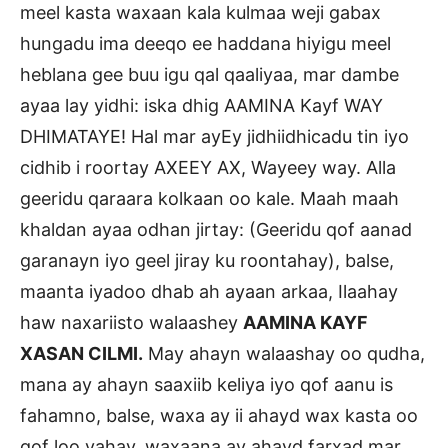
meel kasta waxaan kala kulmaa weji gabax
hungadu ima deeqo ee haddana hiyigu meel
heblana gee buu igu qal qaaliyaa, mar dambe
ayaa lay yidhi: iska dhig AAMINA Kayf WAY
DHIMATAYE! Hal mar ayEy jidhiidhicadu tin iyo
cidhib i roortay AXEEY AX, Wayeey way. Alla
geeridu qaraara kolkaan oo kale. Maah maah
khaldan ayaa odhan jirtay: (Geeridu qof aanad
garanayn iyo geel jiray ku roontahay), balse,
maanta iyadoo dhab ah ayaan arkaa, Ilaahay
haw naxariisto walaashey
AAMINA KAYF
XASAN CILMI.
May ahayn walaashay oo qudha,
mana ay ahayn saaxiib keliya iyo qof aanu is
fahamno, balse, waxa ay ii ahayd wax kasta oo
qof loo yahay, waxaana ay ahayd farxad mar