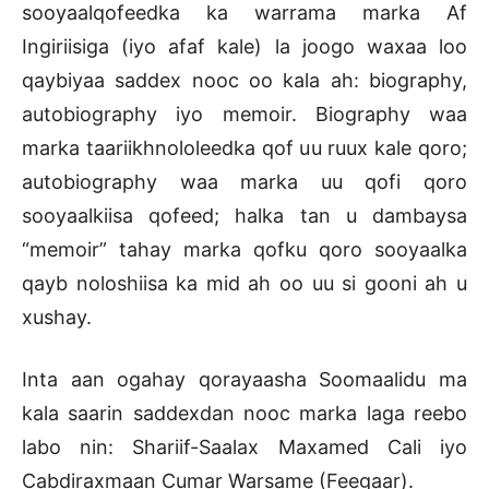
sooyaalqofeedka ka warrama marka Af
Ingiriisiga (iyo afaf kale) la joogo waxaa loo
qaybiyaa saddex nooc oo kala ah: biography,
autobiography iyo memoir. Biography waa
marka taariikhnololeedka qof uu ruux kale qoro;
autobiography waa marka uu qofi qoro
sooyaalkiisa qofeed; halka tan u dambaysa
“memoir” tahay marka qofku qoro sooyaalka
qayb noloshiisa ka mid ah oo uu si gooni ah u
xushay.
Inta aan ogahay qorayaasha Soomaalidu ma
kala saarin saddexdan nooc marka laga reebo
labo nin: Shariif-Saalax Maxamed Cali iyo
Cabdiraxmaan Cumar Warsame (Feegaar).