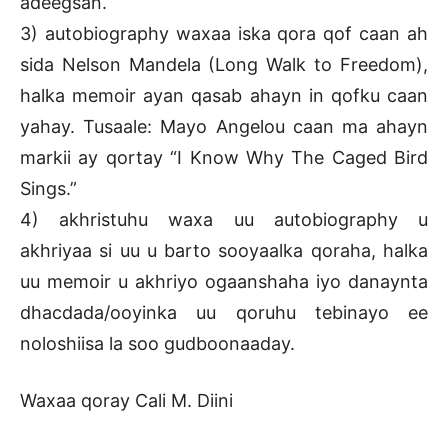
adeegsan.
3) autobiography waxaa iska qora qof caan ah
sida Nelson Mandela (Long Walk to Freedom),
halka memoir ayan qasab ahayn in qofku caan
yahay. Tusaale: Mayo Angelou caan ma ahayn
markii ay qortay “I Know Why The Caged Bird
Sings.”
4) akhristuhu waxa uu autobiography u
akhriyaa si uu u barto sooyaalka qoraha, halka
uu memoir u akhriyo ogaanshaha iyo danaynta
dhacdada/ooyinka uu qoruhu tebinayo ee
noloshiisa la soo gudboonaaday.
Waxaa qoray Cali M. Diini