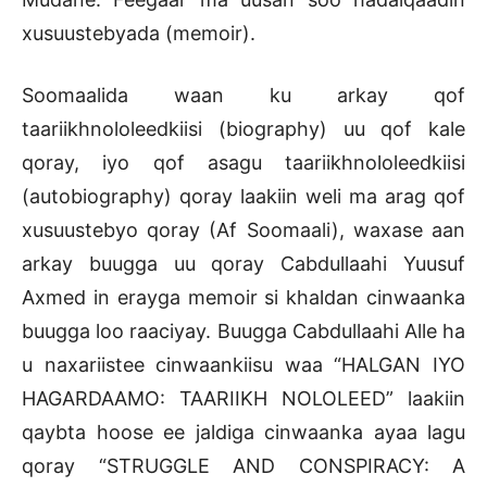
xusuustebyada (memoir).
Soomaalida waan ku arkay qof
taariikhnololeedkiisi (biography) uu qof kale
qoray, iyo qof asagu taariikhnololeedkiisi
(autobiography) qoray laakiin weli ma arag qof
xusuustebyo qoray (Af Soomaali), waxase aan
arkay buugga uu qoray Cabdullaahi Yuusuf
Axmed in erayga memoir si khaldan cinwaanka
buugga loo raaciyay. Buugga Cabdullaahi Alle ha
u naxariistee cinwaankiisu waa “HALGAN IYO
HAGARDAAMO: TAARIIKH NOLOLEED” laakiin
qaybta hoose ee jaldiga cinwaanka ayaa lagu
qoray “STRUGGLE AND CONSPIRACY: A