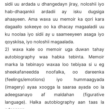
sidii uu ardada u dhangedayn jiray, noloshii iyo
hab-dhaqankii ardadii ay isku dugsiga
ahaayeen. Ama waxa uu memoir ka qori kara
dagaallo sokeeye oo ka dhacay magaaladii uu
ku noolaa iyo sidii ay u saameeyeen asaga iyo
qoyskiisa, iyo noloshii magaalada.
2) waxa kale oo memoir uga duwan tahay
autobiography waa habka tebinta. Memoir
marka la tebinayo waxaa loo tebiyaa si u eg
sheekafaneedda noofalka, oo dareenka
(feelings/emotions) iyo hummaagyada
(imagery) ayaa xoogga la saaraa ayada oo la
adeegsanayo af maldahan (figurative
language). Halka autobiography aan taas la