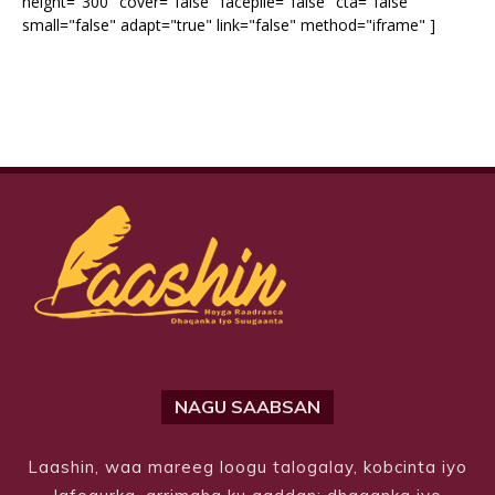
height="300" cover="false" facepile="false" cta="false"
small="false" adapt="true" link="false" method="iframe" ]
NAGU SAABSAN
Laashin, waa mareeg loogu talogalay, kobcinta iyo