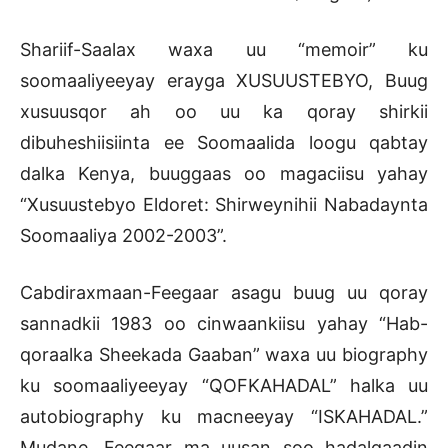
Shariif-Saalax waxa uu “memoir” ku
soomaaliyeeyay erayga XUSUUSTEBYO, Buug
xusuusqor ah oo uu ka qoray shirkii
dibuheshiisiinta ee Soomaalida loogu qabtay
dalka Kenya, buuggaas oo magaciisu yahay
“Xusuustebyo Eldoret: Shirweynihii Nabadaynta
Soomaaliya 2002-2003”.
Cabdiraxmaan-Feegaar asagu buug uu qoray
sannadkii 1983 oo cinwaankiisu yahay “Hab-
qoraalka Sheekada Gaaban” waxa uu biography
ku soomaaliyeeyay “QOFKAHADAL” halka uu
autobiography ku macneeyay “ISKAHADAL.”
Mudane. Feegaar ma uusan soo hadalqaadin