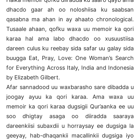
dhacdo gaar ah oo noloshiisa ku saabsan
qasabna ma ahan in ay ahaato chronological.
Tusaale ahaan, qofku waxa uu memoir ka qori
karaa hal ama labo dhacdo oo xusuustiisa
dareen culus ku reebay sida safar uu galay sida
buugga Eat, Pray, Love: One Woman’s Search
for Everything Across Italy, India and Indonesia
by Elizabeth Gilbert.
Afar sannadood uu waxbarasho sare dibadda u
joogay ayuu ka qori karaa. Ama waxa uu
memoir ka qori karaa dugsigii Qur’aanka ee uu
soo dhigtay asaga oo diiradda saaraya
dareenkiisi subaxdii u horraysay ee dugsiga la
geeyay, hab-dhaqankii macallinkii dugsiga iyo