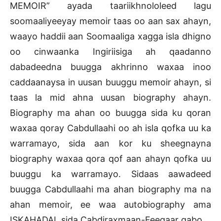
MEMOIR” ayada taariikhnololeed lagu
soomaaliyeeyay memoir taas oo aan sax ahayn,
waayo haddii aan Soomaaliga xagga isla dhigno
oo cinwaanka Ingiriisiga ah qaadanno
dabadeedna buugga akhrinno waxaa inoo
caddaanaysa in uusan buuggu memoir ahayn, si
taas la mid ahna uusan biography ahayn.
Biography ma ahan oo buugga sida ku qoran
waxaa qoray Cabdullaahi oo ah isla qofka uu ka
warramayo, sida aan kor ku sheegnayna
biography waxaa qora qof aan ahayn qofka uu
buuggu ka warramayo. Sidaas aawadeed
buugga Cabdullaahi ma ahan biography ma na
ahan memoir, ee waa autobiography ama
ISKAHADAL sida Cabdiraxmaan-Feegaar qabo.