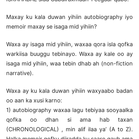
Maxay ku kala duwan yihiin autobiography iyo
memoir maxay se isaga mid yihiin?
Waxa ay isaga mid yihiin, waxaa qora isla qofka
warkiisa buuggu tebinayo. Waxa ay kale oo ay
isaga mid yihiin, waa tebin dhab ah (non-fiction
narrative).
Waxa ay ku kala duwan yihiin waxyaabo badan
oo aan ka xusi karno:
1) autobiography waxaa lagu tebiyaa sooyaalka
qofka oo dhan si ama hab taxan
(CHRONOLOGICAL) , min alif ilaa ya’ (A to Z).
Halka memoir qofku diiradda ku saaro qayb ama