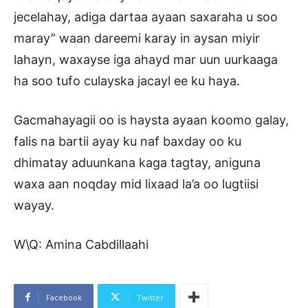
jecelahay, adiga dartaa ayaan saxaraha u soo
maray” waan dareemi karay in aysan miyir
lahayn, waxayse iga ahayd mar uun uurkaaga
ha soo tufo culayska jacayl ee ku haya.
Gacmahayagii oo is haysta ayaan koomo galay,
falis na bartii ayay ku naf baxday oo ku
dhimatay aduunkana kaga tagtay, aniguna
waxa aan noqday mid lixaad la’a oo lugtiisi
wayay.
W\Q: Amina Cabdillaahi
Facebook
Twitter