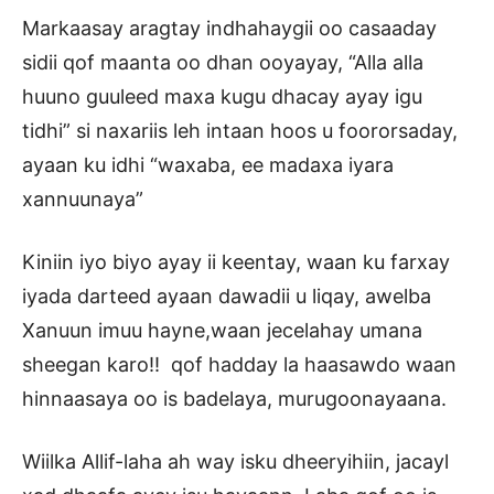
Markaasay aragtay indhahaygii oo casaaday
sidii qof maanta oo dhan ooyayay, “Alla alla
huuno guuleed maxa kugu dhacay ayay igu
tidhi” si naxariis leh intaan hoos u foororsaday,
ayaan ku idhi “waxaba, ee madaxa iyara
xannuunaya”
Kiniin iyo biyo ayay ii keentay, waan ku farxay
iyada darteed ayaan dawadii u liqay, awelba
Xanuun imuu hayne,waan jecelahay umana
sheegan karo!! qof hadday la haasawdo waan
hinnaasaya oo is badelaya, murugoonayaana.
Wiilka Allif-laha ah way isku dheeryihiin, jacayl