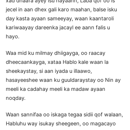
xad dhaafa ayey isu hayaann, Laba qof oo is
jecel in aan dhex gali karo maahan, balse isku
day kasta ayaan sameeyay, waan kaantaroli
kariwaayay dareenka jacayl ee aann falis u
hayo.
Waa mid ku milmay dhiigayga, oo raacay
dheecaankayga, xataa Hablo kale waan la
sheekaystay, si aan iyada u illaawo,
hasayeeshee waan ku guuldaraystay oo Nin ay
meeli ka cadahay meeli ka madaw ayaan
noqday.
Waan sannifaa oo iskaga tegaa sidii qof walaan,
Habluhu way isukay sheegeen, oo magacayo