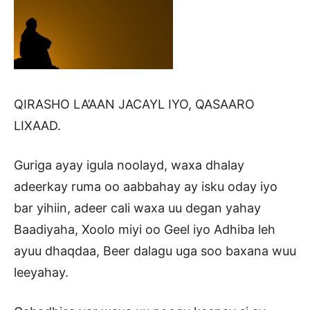
QIRASHO LA’AAN JACAYL IYO, QASAARO
LIXAAD.
Guriga ayay igula noolayd, waxa dhalay
adeerkay ruma oo aabbahay ay isku oday iyo
bar yihiin, adeer cali waxa uu degan yahay
Baadiyaha, Xoolo miyi oo Geel iyo Adhiba leh
ayuu dhaqdaa, Beer dalagu uga soo baxana wuu
leeyahay.