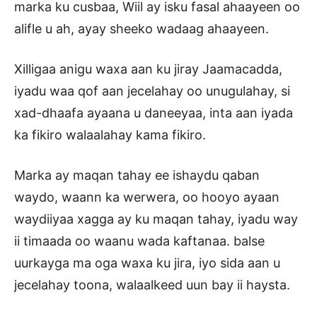
marka ku cusbaa, Wiil ay isku fasal ahaayeen oo
alifle u ah, ayay sheeko wadaag ahaayeen.
Xilligaa anigu waxa aan ku jiray Jaamacadda,
iyadu waa qof aan jecelahay oo unugulahay, si
xad-dhaafa ayaana u daneeyaa, inta aan iyada
ka fikiro walaalahay kama fikiro.
Marka ay maqan tahay ee ishaydu qaban
waydo, waann ka werwera, oo hooyo ayaan
waydiiyaa xagga ay ku maqan tahay, iyadu way
ii timaada oo waanu wada kaftanaa. balse
uurkayga ma oga waxa ku jira, iyo sida aan u
jecelahay toona, walaalkeed uun bay ii haysta.