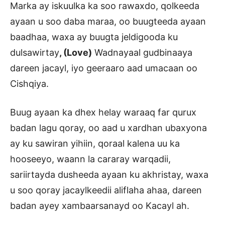
Marka ay iskuulka ka soo rawaxdo, qolkeeda
ayaan u soo daba maraa, oo buugteeda ayaan
baadhaa, waxa ay buugta jeldigooda ku
dulsawirtay
, (Love)
Wadnayaal gudbinaaya
dareen jacayl, iyo geeraaro aad umacaan oo
Cishqiya.
Buug ayaan ka dhex helay waraaq far qurux
badan lagu qoray, oo aad u xardhan ubaxyona
ay ku sawiran yihiin, qoraal kalena uu ka
hooseeyo, waann la cararay warqadii,
sariirtayda dusheeda ayaan ku akhristay, waxa
u soo qoray jacaylkeedii aliflaha ahaa, dareen
badan ayey xambaarsanayd oo Kacayl ah.