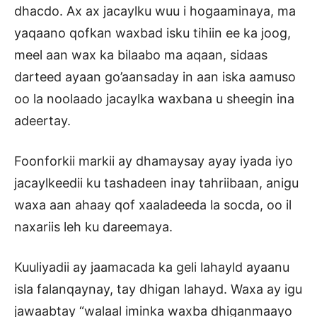
dhacdo. Ax ax jacaylku wuu i hogaaminaya, ma
yaqaano qofkan waxbad isku tihiin ee ka joog,
meel aan wax ka bilaabo ma aqaan, sidaas
darteed ayaan go’aansaday in aan iska aamuso
oo la noolaado jacaylka waxbana u sheegin ina
adeertay.
Foonforkii markii ay dhamaysay ayay iyada iyo
jacaylkeedii ku tashadeen inay tahriibaan, anigu
waxa aan ahaay qof xaaladeeda la socda, oo il
naxariis leh ku dareemaya.
Kuuliyadii ay jaamacada ka geli lahayld ayaanu
isla falanqaynay, tay dhigan lahayd. Waxa ay igu
jawaabtay “walaal iminka waxba dhiganmaayo