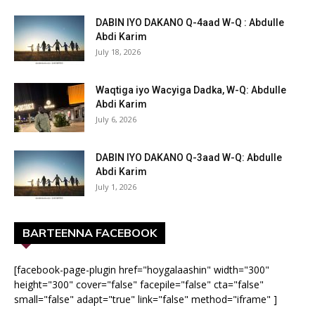
DABIN IYO DAKANO Q-4aad W-Q : Abdulle
Abdi Karim
July 18, 2026
Waqtiga iyo Wacyiga Dadka, W-Q: Abdulle
Abdi Karim
July 6, 2026
DABIN IYO DAKANO Q-3aad W-Q: Abdulle
Abdi Karim
July 1, 2026
BARTEENNA FACEBOOK
[facebook-page-plugin href="hoygalaashin" width="300"
height="300" cover="false" facepile="false" cta="false"
small="false" adapt="true" link="false" method="iframe" ]