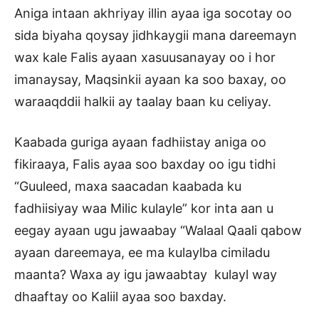
Aniga intaan akhriyay illin ayaa iga socotay oo
sida biyaha qoysay jidhkaygii mana dareemayn
wax kale Falis ayaan xasuusanayay oo i hor
imanaysay, Maqsinkii ayaan ka soo baxay, oo
waraaqddii halkii ay taalay baan ku celiyay.
Kaabada guriga ayaan fadhiistay aniga oo
fikiraaya, Falis ayaa soo baxday oo igu tidhi
“Guuleed, maxa saacadan kaabada ku
fadhiisiyay waa Milic kulayle” kor inta aan u
eegay ayaan ugu jawaabay “Walaal Qaali qabow
ayaan dareemaya, ee ma kulaylba cimiladu
maanta? Waxa ay igu jawaabtay kulayl way
dhaaftay oo Kaliil ayaa soo baxday.