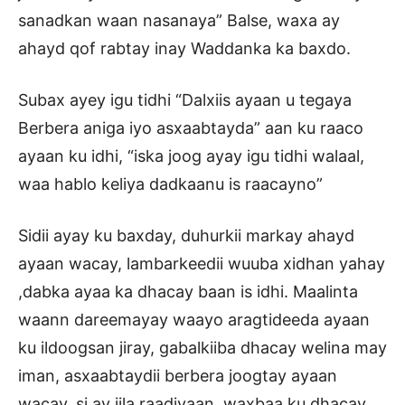
sanadkan waan nasanaya” Balse, waxa ay
ahayd qof rabtay inay Waddanka ka baxdo.
Subax ayey igu tidhi “Dalxiis ayaan u tegaya
Berbera aniga iyo asxaabtayda” aan ku raaco
ayaan ku idhi, “iska joog ayay igu tidhi walaal,
waa hablo keliya dadkaanu is raacayno”
Sidii ayay ku baxday, duhurkii markay ahayd
ayaan wacay, lambarkeedii wuuba xidhan yahay
,dabka ayaa ka dhacay baan is idhi. Maalinta
waann dareemayay waayo aragtideeda ayaan
ku ildoogsan jiray, gabalkiiba dhacay welina may
iman, asxaabtaydii berbera joogtay ayaan
wacay, si ay iila raadiyaan, waxbaa ku dhacay