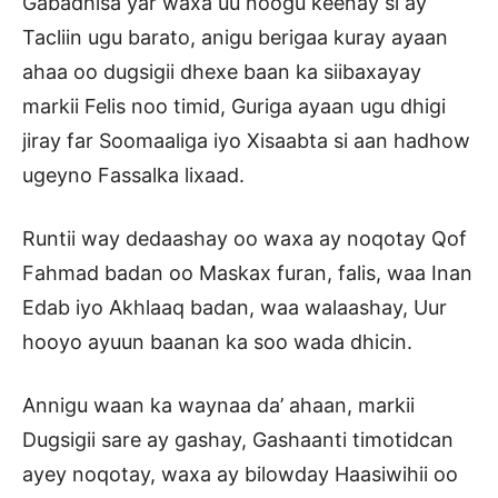
Gabadhisa yar waxa uu noogu keenay si ay
Tacliin ugu barato, anigu berigaa kuray ayaan
ahaa oo dugsigii dhexe baan ka siibaxayay
markii Felis noo timid, Guriga ayaan ugu dhigi
jiray far Soomaaliga iyo Xisaabta si aan hadhow
ugeyno Fassalka lixaad.
Runtii way dedaashay oo waxa ay noqotay Qof
Fahmad badan oo Maskax furan, falis, waa Inan
Edab iyo Akhlaaq badan, waa walaashay, Uur
hooyo ayuun baanan ka soo wada dhicin.
Annigu waan ka waynaa da’ ahaan, markii
Dugsigii sare ay gashay, Gashaanti timotidcan
ayey noqotay, waxa ay bilowday Haasiwihii oo