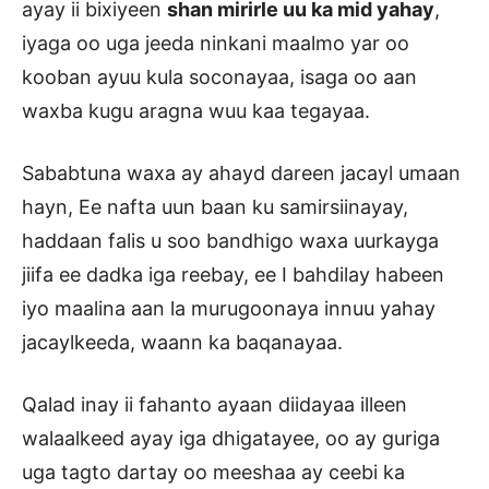
ayay ii bixiyeen
shan mirirle uu ka mid yahay
,
iyaga oo uga jeeda ninkani maalmo yar oo
kooban ayuu kula soconayaa, isaga oo aan
waxba kugu aragna wuu kaa tegayaa.
Sababtuna waxa ay ahayd dareen jacayl umaan
hayn, Ee nafta uun baan ku samirsiinayay,
haddaan falis u soo bandhigo waxa uurkayga
jiifa ee dadka iga reebay, ee I bahdilay habeen
iyo maalina aan la murugoonaya innuu yahay
jacaylkeeda, waann ka baqanayaa.
Qalad inay ii fahanto ayaan diidayaa illeen
walaalkeed ayay iga dhigatayee, oo ay guriga
uga tagto dartay oo meeshaa ay ceebi ka