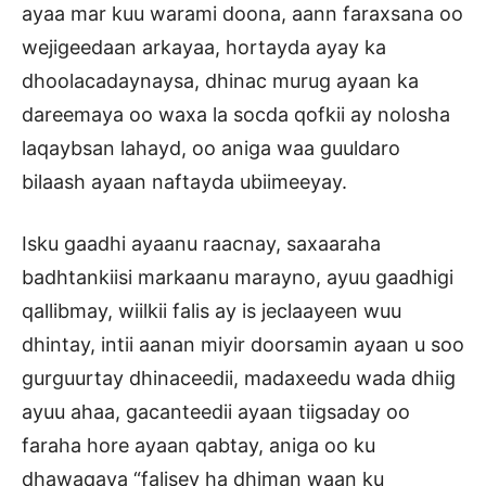
ayaa mar kuu warami doona, aann faraxsana oo
wejigeedaan arkayaa, hortayda ayay ka
dhoolacadaynaysa, dhinac murug ayaan ka
dareemaya oo waxa la socda qofkii ay nolosha
laqaybsan lahayd, oo aniga waa guuldaro
bilaash ayaan naftayda ubiimeeyay.
Isku gaadhi ayaanu raacnay, saxaaraha
badhtankiisi markaanu marayno, ayuu gaadhigi
qallibmay, wiilkii falis ay is jeclaayeen wuu
dhintay, intii aanan miyir doorsamin ayaan u soo
gurguurtay dhinaceedii, madaxeedu wada dhiig
ayuu ahaa, gacanteedii ayaan tiigsaday oo
faraha hore ayaan qabtay, aniga oo ku
dhawaqaya “falisey ha dhiman waan ku