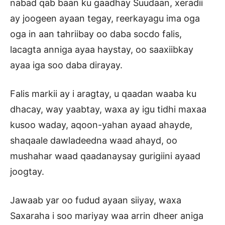
nabad qab baan ku gaadhay Suudaan, xeradii
ay joogeen ayaan tegay, reerkayagu ima oga
oga in aan tahriibay oo daba socdo falis,
lacagta anniga ayaa haystay, oo saaxiibkay
ayaa iga soo daba dirayay.
Falis markii ay i aragtay, u qaadan waaba ku
dhacay, way yaabtay, waxa ay igu tidhi maxaa
kusoo waday, aqoon-yahan ayaad ahayde,
shaqaale dawladeedna waad ahayd, oo
mushahar waad qaadanaysay gurigiini ayaad
joogtay.
Jawaab yar oo fudud ayaan siiyay, waxa
Saxaraha i soo mariyay waa arrin dheer aniga