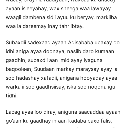
ayaan isleeyahay, wax sheega waa lawayay
waagii dambena sidii ayuu ku beryay, markiiba
waa la dareemay inay tahriibtay.
Subaxdii sadexaad ayaan Adisababa ubaxay oo
idhi aniga ayaa doonaya, nasiib daro kumaan
gaadhin, subaxdii aan imid ayay iyaguna
baqooleen, Suudaan markay maraysay ayay la
soo hadashay xafadii, anigana hooyaday ayaa
warka ii soo gaadhsiisay, iska soo noqona igu
tidhi.
Lacag ayaa loo diray, aniguna saacaddaa ayaan
go’aan ku gaadhay in aan kadaba baxo falis,