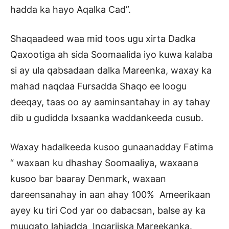
hadda ka hayo Aqalka Cad”.
Shaqaadeed waa mid toos ugu xirta Dadka
Qaxootiga ah sida Soomaalida iyo kuwa kalaba
si ay ula qabsadaan dalka Mareenka, waxay ka
mahad naqdaa Fursadda Shaqo ee loogu
deeqay, taas oo ay aaminsantahay in ay tahay
dib u gudidda Ixsaanka waddankeeda cusub.
Waxay hadalkeeda kusoo gunaanadday Fatima
“ waxaan ku dhashay Soomaaliya, waxaana
kusoo bar baaray Denmark, waxaan
dareensanahay in aan ahay 100% Ameerikaan
ayey ku tiri Cod yar oo dabacsan, balse ay ka
muuqato lahjadda Ingariiska Mareekanka.