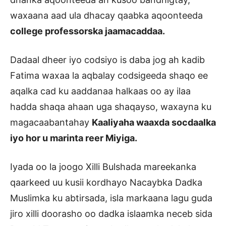
waxaana aad ula dhacay qaabka aqoonteeda
college professorska jaamacaddaa.
Dadaal dheer iyo codsiyo is daba jog ah kadib
Fatima waxaa la aqbalay codsigeeda shaqo ee
aqalka cad ku aaddanaa halkaas oo ay ilaa
hadda shaqa ahaan uga shaqayso, waxayna ku
magacaabantahay
Kaaliyaha waaxda socdaalka
iyo hor u marinta reer Miyiga.
Iyada oo la joogo Xilli Bulshada mareekanka
qaarkeed uu kusii kordhayo Nacaybka Dadka
Muslimka ku abtirsada, isla markaana lagu guda
jiro xilli doorasho oo dadka islaamka neceb sida