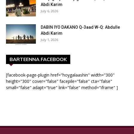
Abdi Karim
July 6, 2026
DABIN IYO DAKANO Q-3aad W-Q: Abdulle
Abdi Karim
July 1, 2026
BARTEENNA FACEBOOK
[facebook-page-plugin href="hoygalaashin" width="300"
height="300" cover="false" facepile="false" cta="false"
small="false" adapt="true" link="false" method="iframe" ]