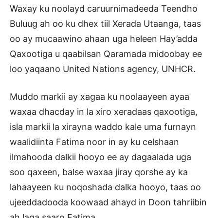
Waxay ku noolayd caruurnimadeeda Teendho
Buluug ah oo ku dhex tiil Xerada Utaanga, taas
oo ay mucaawino ahaan uga heleen Hay’adda
Qaxootiga u qaabilsan Qaramada midoobay ee
loo yaqaano United Nations agency, UNHCR.
Muddo markii ay xagaa ku noolaayeen ayaa
waxaa dhacday in la xiro xeradaas qaxootiga,
isla markii la xirayna waddo kale uma furnayn
waalidiinta Fatima noor in ay ku celshaan
ilmahooda dalkii hooyo ee ay dagaalada uga
soo qaxeen, balse waxaa jiray qorshe ay ka
lahaayeen ku noqoshada dalka hooyo, taas oo
ujeeddadooda koowaad ahayd in Doon tahriibin
ah laga saaro Fatima.