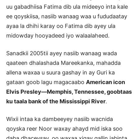
uu gabadhiisa Fatima dib ula mideeyo inta kale
ee qoyskiisa, nasiib wanaag waa u fududaatay
ayaa la dhihi karay oo Fatima dib ayey ula
midowday hooyadeed iyo walaalaheed.
Sanadkii 2005tii ayey nasiib wanaag wada
qaateen dhalashada Mareekanka, mahadda
allena waxaa u suura gashay in ay Guri ka
gataan goob lagu magacaabo
American icon
Elvis Presley—Memphis, Tennessee, goobtaas
ku taala bank of the Mississippi River
.
Wixii intaa ka dambeeyey nasiib wacnida
qoyska reer Noor waxay ahayd mid iska soo
daba dhaceysay, oo waxaa xigay qallin jabinta