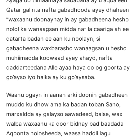
Ayaga oo tilmaamaya sababaha ay u aqbaleen
Qatar galinta nafta gabadhooda ayey dhaheen
“waxaanu doonaynay in ay gabadheena hesho
nolol ka wanaagsan midda naf la caariga ah ee
qatarta badan ee aan ku noolayn, si
gabadheena waxbarasho wanaagsan u hesho
muhiimadda koowaad ayey ahayd, nafta
qaddarteedana Alle ayaa haya oo og goorta ay
go’ayso iyo halka ay ku go’aysaba.
Waanu ogayn in aanan arki doonin gabadheen
muddo ku dhow ama ka badan toban Sano,
marxaldda ay galayso aawadeed, balse, wax
walba waxaanu ka door bidnay bad baadada
Aqoonta nolosheeda, waasa haddii lagu