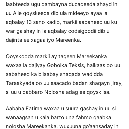
laabteeda ugu dambayna ducadeeda ahayd in
uu Alle qoyskeeda dib ula mideeyo ayaa la
aqbalay 13 sano kadib, markii aabaheed uu ku
war galshay in la aqbalay codsigoodii dib u
dajinta ee xagaa iyo Mareenka.
Qoyskooda markii ay tageen Mareekanka
waxaa la dajiyay Gobolka Teksis, halkaas oo uu
aabaheed ka bilaabay shaqada wadidda
Taraakyada oo uu saacado badan shaqayn jiray,
si uu u dabbaro Nolosha adag ee qoyskiisa.
Aabaha Fatima waxaa u suura gashay in uu si
wanaagsan u kala barto una fahmo qaabka
nolosha Mareekanka, wuxuuna go’aansaday in