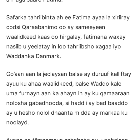
Safarka tahriibinta ah ee Fatima ayaa la xiriiray
codsi Qaraabanimo oo ay sameeyeen
waalidkeed kaas oo hirgalay, fatimana waxay
nasiib u yeelatay in loo tahriibsho xagaa iyo
Waddanka Danmark.
Go’aan aan la jeclaysan balse ay duruuf kalliftay
ayuu ku ahaa waalidkeed, balse Waddo kale
uma furnayn aan ka ahayn in ay ku qamaaraan
nolosha gabadhooda, si haddii ay bad baaddo
ay u hesho nolol dhaanta midda ay markaa ku
noolayd.