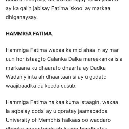
ay ka qalin jabisay Fatima iskool ay markaa
dhiganaysay.
HAMMIGA FATIMA
.
Hammiga Fatima waxaa ka mid ahaa in ay mar
uun hor istaagto Calanka Dalka mareekanka isla
markaana ku dhaarato dhaarta ay Dadka
Wadaniyiinta ah dhaartaan si ay u gudato
waajibaadka dalkeeda cusub.
Hammiga Fatima halkaa kuma istaagin, waxaa
la aqbalay codsi ay u qoratay jaamacadda
University of Memphis halkaas oo wacdaro
dhanka aqoonteeda ah kusoo bandhigtay,