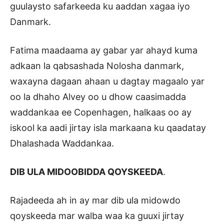
guulaysto safarkeeda ku aaddan xagaa iyo
Danmark.
Fatima maadaama ay gabar yar ahayd kuma
adkaan la qabsashada Nolosha danmark,
waxayna dagaan ahaan u dagtay magaalo yar
oo la dhaho Alvey oo u dhow caasimadda
waddankaa ee Copenhagen, halkaas oo ay
iskool ka aadi jirtay isla markaana ku qaadatay
Dhalashada Waddankaa.
DIB ULA MIDOOBIDDA QOYSKEEDA
.
Rajadeeda ah in ay mar dib ula midowdo
qoyskeeda mar walba waa ka guuxi jirtay