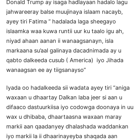
Donald Trump ay isaga hadlayaan hadalo lagu
jahwareeray balse muujinaya islaam nacayb,
ayey tiri Fatima “ hadalada laga sheegayo
islaamka waa kuwa runtii uur ku taalo igu ah,
niyad ahaan aanan ii wanaagsanayn, isla
markaana su’aal galinaya dacadnimada ay u
qabto dalkeeda cusub ( America) iyo Jihada
wanaagsan ee ay tiigsanayso”
Iyada oo hadalkeeda sii wadata ayey tiri “aniga
waxaan u dhaartay Dalkan laba jeer si aan u
difaaco dastuurkiisa iyo codowga doonaya in uu
wax u dhibaba, dhaartaasna waxaan maray
markii aan qaadanyey dhalashada waddankan
iyo markii la ii dhaarinayeyba shaqada aan