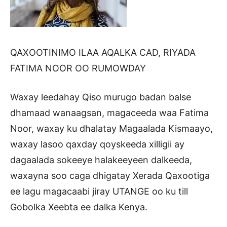
QAXOOTINIMO ILAA AQALKA CAD, RIYADA
FATIMA NOOR OO RUMOWDAY
Waxay leedahay Qiso murugo badan balse
dhamaad wanaagsan, magaceeda waa Fatima
Noor, waxay ku dhalatay Magaalada Kismaayo,
waxay lasoo qaxday qoyskeeda xilligii ay
dagaalada sokeeye halakeeyeen dalkeeda,
waxayna soo caga dhigatay Xerada Qaxootiga
ee lagu magacaabi jiray UTANGE oo ku till
Gobolka Xeebta ee dalka Kenya.