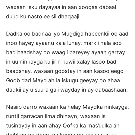
waxaan isku dayayaa in aan xoogaa dabaal
duud ku nasto ee sii dhaqaaji.
Dadka oo badnaa iyo Mugdiga habeenkii oo aad
inoo hayey ayaanu kala lunay, markii nala soo
bad baadshay oo waagii bareyey ayaan gartay
in uu ninkayga ku jirin kuwii xalay lasoo bad
baadshay, waxaan goostay in aan kasoo eego
Goob dad Mayd ah la iskugu geeyay oo ahaa
dadkii ay u suura gali wayday in ay dabaashaan.
Nasiib darro waxaan ka helay Maydka ninkayga,
runtii qarracan iima dhinayn, waxaan is
tusinayay in aan ahay Qofka ka mas’uulka ah
dhibkan oo dhan, ninkayga ma jeclayn in uu