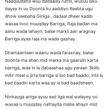
Naaquudaha wuu dadaalay runtii, wuxuu isku
dayey in uu Doonta ku aaddiyo Xeebta ugu
dhow xeebaha Giriiga , dadaal dheer kadib
waxaa inoo muuqday Barriga, Raja badan ma
aanu wada lahayn, balse markii aan aragnay
Barriga ayaa raja ina wada gashay.
Dhamaanteen waanu wada faraxnay, balse
doonta ma ahan mid marka ina gaarsiin karta
barriga, waa in la dabaashaa ugu yaraan 3kiilo
mitir meel u jirta barriga si loo bad baado, intii is
bad baadin karta waa ay is bad baadsheen.
Ninkayga aniga ayuu aad iiga wal walayey oo
waxaa u muuqday naftayda maba ahayn mid