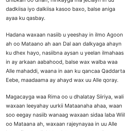
dadkiisa iyo dalkiisa kasoo baxo, balse aniga
ayaa ku qasbay.
Hadana waxaan nasiib u yeeshay in ilmo Agoon
ah oo Mataano ah aan Dal aan dalkyaga ahayn
ku dhex hayo, nasiibna aysan u yeelan ilmahaas
in ay arkaan aabahood, balse wax walba waa
Alle mahaddi, waana in aan ku qancaa Qaddarta
Eebe, maadaama ay ahayd wax uu Alle qoray.
Magacayga waa Rima oo u dhalatay Siiriya, wali
waxaan leeyahay uurkii Mataanaha ahaa, waan
soo eegay nasiib wanaag waxaan sidaa laba Wiil
oo Mataana ah, waxaan rajeynayaa in uu Alle