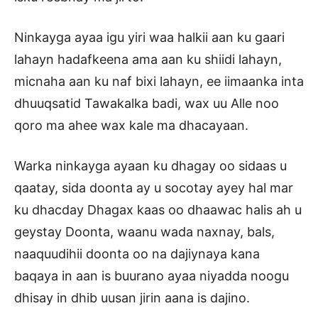
Ninkayga ayaa igu yiri waa halkii aan ku gaari
lahayn hadafkeena ama aan ku shiidi lahayn,
micnaha aan ku naf bixi lahayn, ee iimaanka inta
dhuuqsatid Tawakalka badi, wax uu Alle noo
qoro ma ahee wax kale ma dhacayaan.
Warka ninkayga ayaan ku dhagay oo sidaas u
qaatay, sida doonta ay u socotay ayey hal mar
ku dhacday Dhagax kaas oo dhaawac halis ah u
geystay Doonta, waanu wada naxnay, bals,
naaquudihii doonta oo na dajiynaya kana
baqaya in aan is buurano ayaa niyadda noogu
dhisay in dhib uusan jirin aana is dajino.