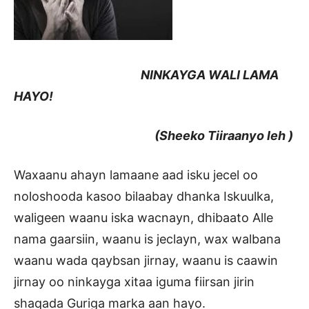
NINKAYGA WALI LAMA
HAYO!
(Sheeko Tiiraanyo leh )
Waxaanu ahayn lamaane aad isku jecel oo
noloshooda kasoo bilaabay dhanka Iskuulka,
waligeen waanu iska wacnayn, dhibaato Alle
nama gaarsiin, waanu is jeclayn, wax walbana
waanu wada qaybsan jirnay, waanu is caawin
jirnay oo ninkayga xitaa iguma fiirsan jirin
shaqada Guriga marka aan hayo.