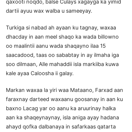
qaxooti noqdo, balse Culays xagayga ka yimid
dartii ayuu wax walba u sameeyay.
Turkiga si nabad ah ayaan ku tagnay, waxaa
dhacday in aan meel shaqo ka wada billowno
oo maalintii aanu wada shaqayno ilaa 15
saacadood, taas oo sababtay in ay ilmaha iga
soo dilmaan, Alle mahaddii isla markiiba kuwa
kale ayaa Caloosha ii galay.
Markan waxaa la yiri waa Mataano, Farxad aan
faraxnay darteed waxaanu goosanay in aan ku
baxno Lacag yar oo aanu ka aruurinay halka
aan ka shaqeynaynay, isla aniga ayay hadana
ahayd qofka dalbanaya in safarkaas qatarta