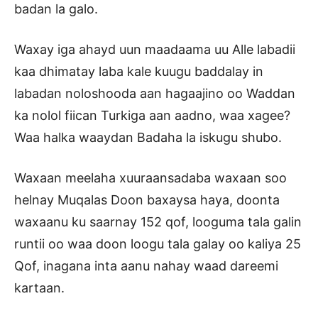
badan la galo.
Waxay iga ahayd uun maadaama uu Alle labadii
kaa dhimatay laba kale kuugu baddalay in
labadan noloshooda aan hagaajino oo Waddan
ka nolol fiican Turkiga aan aadno, waa xagee?
Waa halka waaydan Badaha la iskugu shubo.
Waxaan meelaha xuuraansadaba waxaan soo
helnay Muqalas Doon baxaysa haya, doonta
waxaanu ku saarnay 152 qof, looguma tala galin
runtii oo waa doon loogu tala galay oo kaliya 25
Qof, inagana inta aanu nahay waad dareemi
kartaan.