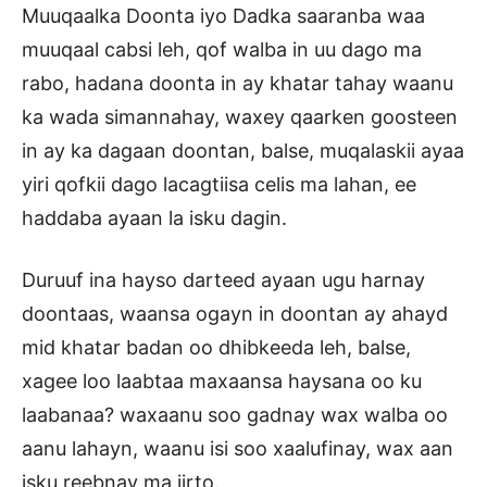
Muuqaalka Doonta iyo Dadka saaranba waa
muuqaal cabsi leh, qof walba in uu dago ma
rabo, hadana doonta in ay khatar tahay waanu
ka wada simannahay, waxey qaarken goosteen
in ay ka dagaan doontan, balse, muqalaskii ayaa
yiri qofkii dago lacagtiisa celis ma lahan, ee
haddaba ayaan la isku dagin.
Duruuf ina hayso darteed ayaan ugu harnay
doontaas, waansa ogayn in doontan ay ahayd
mid khatar badan oo dhibkeeda leh, balse,
xagee loo laabtaa maxaansa haysana oo ku
laabanaa? waxaanu soo gadnay wax walba oo
aanu lahayn, waanu isi soo xaalufinay, wax aan
isku reebnay ma jirto.