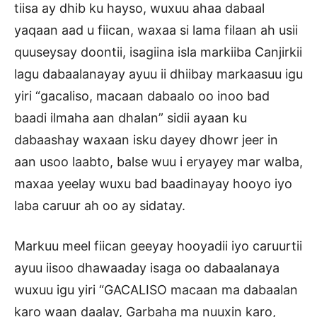
tiisa ay dhib ku hayso, wuxuu ahaa dabaal
yaqaan aad u fiican, waxaa si lama filaan ah usii
quuseysay doontii, isagiina isla markiiba Canjirkii
lagu dabaalanayay ayuu ii dhiibay markaasuu igu
yiri “gacaliso, macaan dabaalo oo inoo bad
baadi ilmaha aan dhalan” sidii ayaan ku
dabaashay waxaan isku dayey dhowr jeer in
aan usoo laabto, balse wuu i eryayey mar walba,
maxaa yeelay wuxu bad baadinayay hooyo iyo
laba caruur ah oo ay sidatay.
Markuu meel fiican geeyay hooyadii iyo caruurtii
ayuu iisoo dhawaaday isaga oo dabaalanaya
wuxuu igu yiri “GACALISO macaan ma dabaalan
karo waan daalay, Garbaha ma nuuxin karo,