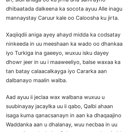
dhibaatada dalkeena ka socota ayuu Alle inagu
mannaystay Caruur kale oo Caloosha ku jirta.
Xaqiiqdii aniga ayey ahayd midda ka codsatay
ninkeeda in uu meeshaan ka wado oo dhankaa
iyo Turkiga ina gaeeyo, wuxuu isku dayey
dhowr jeer in uu i maaweeliyo, balse waxaa ka
tan batay calaacalkayga iyo Cararka aan
dalbanayo maalin walba.
Aad ayuu ii jeclaa wax walbana wuxuu u
suubinayay jacaylka uu ii qabo, Qalbi ahaan
isaga kuma qanacsanayn in aan ka dhaqaajino
Waddanka aan u dhalanay, wuu necbaa in uu