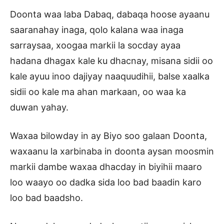
Doonta waa laba Dabaq, dabaqa hoose ayaanu
saaranahay inaga, qolo kalana waa inaga
sarraysaa, xoogaa markii la socday ayaa
hadana dhagax kale ku dhacnay, misana sidii oo
kale ayuu inoo dajiyay naaquudihii, balse xaalka
sidii oo kale ma ahan markaan, oo waa ka
duwan yahay.
Waxaa bilowday in ay Biyo soo galaan Doonta,
waxaanu la xarbinaba in doonta aysan moosmin
markii dambe waxaa dhacday in biyihii maaro
loo waayo oo dadka sida loo bad baadin karo
loo bad baadsho.