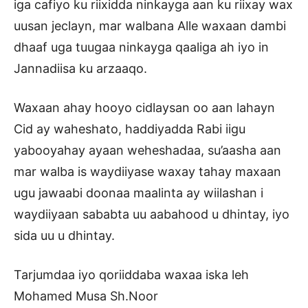
iga cafiyo ku riixidda ninkayga aan ku riixay wax
uusan jeclayn, mar walbana Alle waxaan dambi
dhaaf uga tuugaa ninkayga qaaliga ah iyo in
Jannadiisa ku arzaaqo.
Waxaan ahay hooyo cidlaysan oo aan lahayn
Cid ay waheshato, haddiyadda Rabi iigu
yabooyahay ayaan weheshadaa, su’aasha aan
mar walba is waydiiyase waxay tahay maxaan
ugu jawaabi doonaa maalinta ay wiilashan i
waydiiyaan sababta uu aabahood u dhintay, iyo
sida uu u dhintay.
Tarjumdaa iyo qoriiddaba waxaa iska leh
Mohamed Musa Sh.Noor