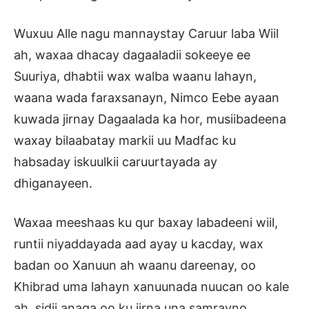
Wuxuu Alle nagu mannaystay Caruur laba Wiil
ah, waxaa dhacay dagaaladii sokeeye ee
Suuriya, dhabtii wax walba waanu lahayn,
waana wada faraxsanayn, Nimco Eebe ayaan
kuwada jirnay Dagaalada ka hor, musiibadeena
waxay bilaabatay markii uu Madfac ku
habsaday iskuulkii caruurtayada ay
dhiganayeen.
Waxaa meeshaas ku qur baxay labadeeni wiil,
runtii niyaddayada aad ayay u kacday, wax
badan oo Xanuun ah waanu dareenay, oo
Khibrad uma lahayn xanuunada nuucan oo kale
ah, sidii anaga oo ku jirna una samrayno