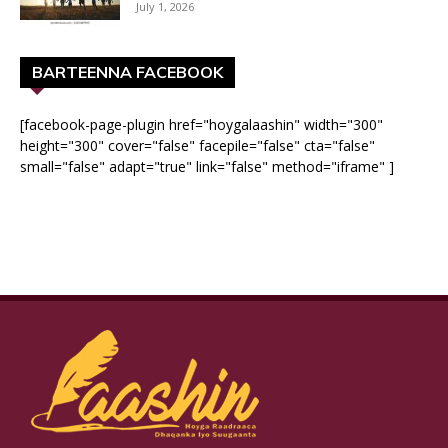
July 1, 2026
BARTEENNA FACEBOOK
[facebook-page-plugin href="hoygalaashin" width="300"
height="300" cover="false" facepile="false" cta="false"
small="false" adapt="true" link="false" method="iframe" ]