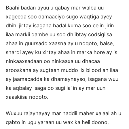
Baahi badan ayuu u qabay mar walba uu
xageeda soo damaaciyo sugo waqtiga ayey
dhihi jirtay isagana hadal kuma soo celin jirin
ilaa markii dambe uu soo dhiibtay codsigiisa
ahaa in guursado xaasna ay u noqoto, balse,
shardi ayey ku xirtay ahaa in marka hore ay is
ninkaaxsadaan oo ninkaaxa uu dhacaa
arooskana ay sugtaan muddo lix bilood ah ilaa
ay jaamacadda ka dhamaynayso, isagana wuu
ka aqbalay isaga oo sugi la’ in ay mar uun
xaaskiisa noqoto.
Wuxuu rajaynayay mar haddii maher xalaal ah u
qabto in ugu yaraan uu wax ka heli doono,