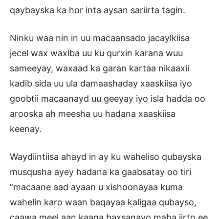
qaybayska ka hor inta aysan sariirta tagin.
Ninku waa nin in uu macaansado jacaylkiisa
jecel wax waxlba uu ku qurxin karana wuu
sameeyay, waxaad ka garan kartaa nikaaxii
kadib sida uu ula damaashaday xaaskiisa iyo
goobtii macaanayd uu geeyay iyo isla hadda oo
arooska ah meesha uu hadana xaaskiisa
keenay.
Waydiintiisa ahayd in ay ku waheliso qubayska
musqusha ayey hadana ka gaabsatay oo tiri
“macaane aad ayaan u xishoonayaa kuma
wahelin karo waan baqayaa kaligaa qubayso,
caawa meel aan kaaga baxsanayo maba jirto ee