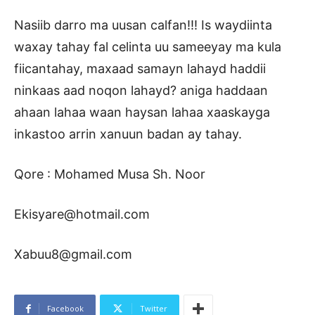
Nasiib darro ma uusan calfan!!! Is waydiinta
waxay tahay fal celinta uu sameeyay ma kula
fiicantahay, maxaad samayn lahayd haddii
ninkaas aad noqon lahayd? aniga haddaan
ahaan lahaa waan haysan lahaa xaaskayga
inkastoo arrin xanuun badan ay tahay.
Qore : Mohamed Musa Sh. Noor
Ekisyare@hotmail.com
Xabuu8@gmail.com
Facebook
Twitter