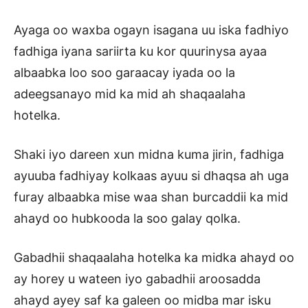
Ayaga oo waxba ogayn isagana uu iska fadhiyo
fadhiga iyana sariirta ku kor quurinysa ayaa
albaabka loo soo garaacay iyada oo la
adeegsanayo mid ka mid ah shaqaalaha
hotelka.
Shaki iyo dareen xun midna kuma jirin, fadhiga
ayuuba fadhiyay kolkaas ayuu si dhaqsa ah uga
furay albaabka mise waa shan burcaddii ka mid
ahayd oo hubkooda la soo galay qolka.
Gabadhii shaqaalaha hotelka ka midka ahayd oo
ay horey u wateen iyo gabadhii aroosadda
ahayd ayey saf ka galeen oo midba mar isku