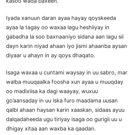
kasoo wada baxeen.
Iyada xanuun daran ayaa hayay qoyskeeda
ayaa la tagay oo waxaa lagu heshiiyay in
gabadha la soo baxnaaniyo sidana aan lagu sii
dayn karin niyad ahaan iyo jismi ahaanba aysan
diyaar u ahayn in ay qoys dhaqato.
Isaga waxaa u cuntami waysay in uu sabro, mar
walba muuqaalka foosha xun ayaa u muuqday
oo madixiisa ka dagi waayay, wuxuu
go’aansaday in uu iska furo maadama uusan
qalbi ahaan haysan karin xaaskan, sidaas ayuu
dalqadaheeda ugu tiriyay isaga oo gurigii uu u
dhigay xitaa aan waxba ka qaadan.