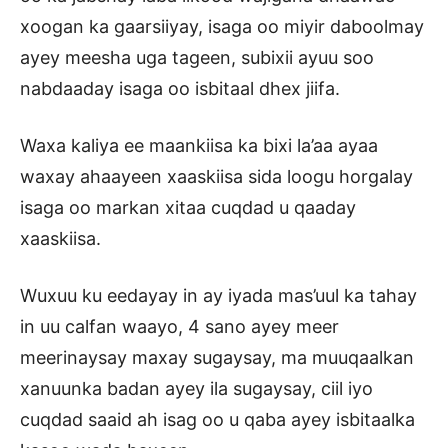
xoogan ka gaarsiiyay, isaga oo miyir daboolmay
ayey meesha uga tageen, subixii ayuu soo
nabdaaday isaga oo isbitaal dhex jiifa.
Waxa kaliya ee maankiisa ka bixi la’aa ayaa
waxay ahaayeen xaaskiisa sida loogu horgalay
isaga oo markan xitaa cuqdad u qaaday
xaaskiisa.
Wuxuu ku eedayay in ay iyada mas’uul ka tahay
in uu calfan waayo, 4 sano ayey meer
meerinaysay maxay sugaysay, ma muuqaalkan
xanuunka badan ayey ila sugaysay, ciil iyo
cuqdad saaid ah isag oo u qaba ayey isbitaalka