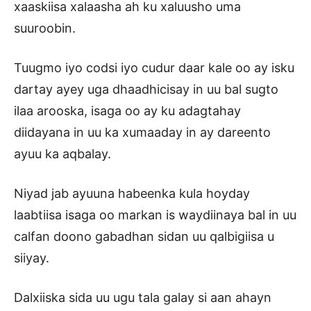
xaaskiisa xalaasha ah ku xaluusho uma
suuroobin.
Tuugmo iyo codsi iyo cudur daar kale oo ay isku
dartay ayey uga dhaadhicisay in uu bal sugto
ilaa arooska, isaga oo ay ku adagtahay
diidayana in uu ka xumaaday in ay dareento
ayuu ka aqbalay.
Niyad jab ayuuna habeenka kula hoyday
laabtiisa isaga oo markan is waydiinaya bal in uu
calfan doono gabadhan sidan uu qalbigiisa u
siiyay.
Dalxiiska sida uu ugu tala galay si aan ahayn