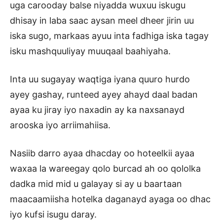
uga carooday balse niyadda wuxuu iskugu
dhisay in laba saac aysan meel dheer jirin uu
iska sugo, markaas ayuu inta fadhiga iska tagay
isku mashquuliyay muuqaal baahiyaha.
Inta uu sugayay waqtiga iyana quuro hurdo
ayey gashay, runteed ayey ahayd daal badan
ayaa ku jiray iyo naxadin ay ka naxsanayd
arooska iyo arriimahiisa.
Nasiib darro ayaa dhacday oo hoteelkii ayaa
waxaa la wareegay qolo burcad ah oo qololka
dadka mid mid u galayay si ay u baartaan
maacaamiisha hotelka daganayd ayaga oo dhac
iyo kufsi isugu daray.