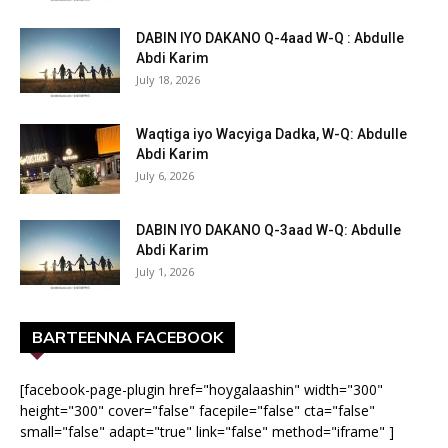
DABIN IYO DAKANO Q-4aad W-Q : Abdulle
Abdi Karim
July 18, 2026
Waqtiga iyo Wacyiga Dadka, W-Q: Abdulle
Abdi Karim
July 6, 2026
DABIN IYO DAKANO Q-3aad W-Q: Abdulle
Abdi Karim
July 1, 2026
BARTEENNA FACEBOOK
[facebook-page-plugin href="hoygalaashin" width="300"
height="300" cover="false" facepile="false" cta="false"
small="false" adapt="true" link="false" method="iframe" ]