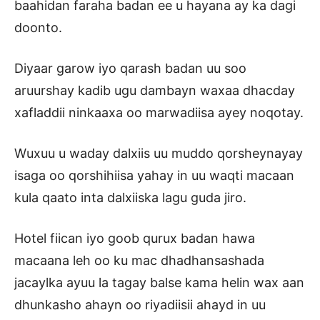
baahidan faraha badan ee u hayana ay ka dagi
doonto.
Diyaar garow iyo qarash badan uu soo
aruurshay kadib ugu dambayn waxaa dhacday
xafladdii ninkaaxa oo marwadiisa ayey noqotay.
Wuxuu u waday dalxiis uu muddo qorsheynayay
isaga oo qorshihiisa yahay in uu waqti macaan
kula qaato inta dalxiiska lagu guda jiro.
Hotel fiican iyo goob qurux badan hawa
macaana leh oo ku mac dhadhansashada
jacaylka ayuu la tagay balse kama helin wax aan
dhunkasho ahayn oo riyadiisii ahayd in uu