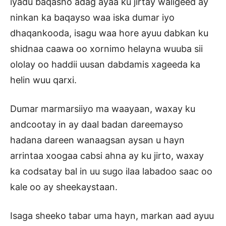
iyadu baqasho adag ayaa ku jirtay waligeed ay
ninkan ka baqayso waa iska dumar iyo
dhaqankooda, isagu waa hore ayuu dabkan ku
shidnaa caawa oo xornimo helayna wuuba sii
ololay oo haddii uusan dabdamis xageeda ka
helin wuu qarxi.
Dumar marmarsiiyo ma waayaan, waxay ku
andcootay in ay daal badan dareemayso
hadana dareen wanaagsan aysan u hayn
arrintaa xoogaa cabsi ahna ay ku jirto, waxay
ka codsatay bal in uu sugo ilaa labadoo saac oo
kale oo ay sheekaystaan.
Isaga sheeko tabar uma hayn, markan aad ayuu