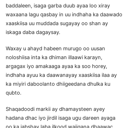
baddaleen, isaga garba duub ayaa loo xiray
waxaana lagu qasbay in uu indhaha ka daawado
xaaskiisa uu muddada sugayay oo shan ay
iskaga daba dagaysay.
Waxay u ahayd habeen murugo oo uusan
noloshiisa inta ka dhiman illaawi karayn,
argagax iyo amakaaga ayaa ka soo horey,
indhaha ayuu ka daawanayay xaaskiisa ilaa ay
ka miyiri daboolanto dhiigeedana dhulka ku
qubto.
Shaqadoodi markii ay dhamaysteen ayey
hadana dhac iyo jirdil isaga ugu dareen ayaga
oo ka jabshay laba ilkood wajigana dhaawac