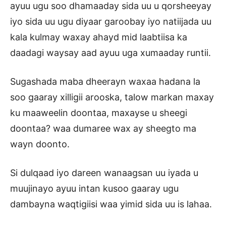
ayuu ugu soo dhamaaday sida uu u qorsheeyay
iyo sida uu ugu diyaar garoobay iyo natiijada uu
kala kulmay waxay ahayd mid laabtiisa ka
daadagi waysay aad ayuu uga xumaaday runtii.
Sugashada maba dheerayn waxaa hadana la
soo gaaray xilligii arooska, talow markan maxay
ku maaweelin doontaa, maxayse u sheegi
doontaa? waa dumaree wax ay sheegto ma
wayn doonto.
Si dulqaad iyo dareen wanaagsan uu iyada u
muujinayo ayuu intan kusoo gaaray ugu
dambayna waqtigiisi waa yimid sida uu is lahaa.