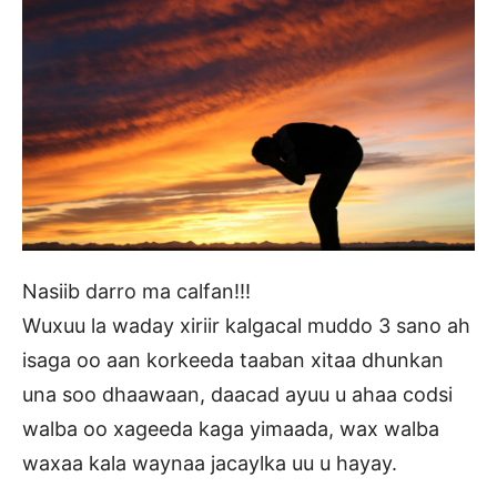
Nasiib darro ma calfan!!!
Wuxuu la waday xiriir kalgacal muddo 3 sano ah
isaga oo aan korkeeda taaban xitaa dhunkan
una soo dhaawaan, daacad ayuu u ahaa codsi
walba oo xageeda kaga yimaada, wax walba
waxaa kala waynaa jacaylka uu u hayay.