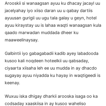
Arooskii si wanaagsan ayuu ku dhacay jacayl uu
jacelyahay iyo xiiso daran uu u qabay dartiis
ayuusan gurigii uu ugu tala galay u geyn, hotel
ayuu kiraystay uu is lahaa waqti wanaagsan kula
qaado marwadan muddada dheer ku
maaweelinaysay.
Galbintii iyo gabagabadii kadib ayey labadooda
kusoo kali noqdeen hoteelkii uu qabsaday,
ciyaarta xiisaha leh ee uu mudda in ay dhacdo
sugayay ayuu niyadda ku hayay in waqtigeedi is
keenay.
Wuxuu iska dhigay dharkii arooska isaga oo ka
codsaday xaaskiisa in ay kusoo waheliso