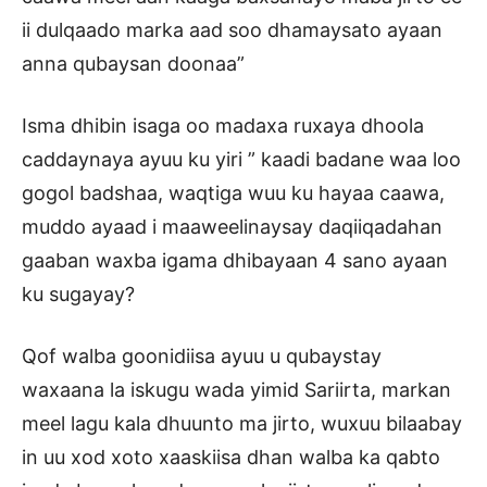
ii dulqaado marka aad soo dhamaysato ayaan
anna qubaysan doonaa”
Isma dhibin isaga oo madaxa ruxaya dhoola
caddaynaya ayuu ku yiri ” kaadi badane waa loo
gogol badshaa, waqtiga wuu ku hayaa caawa,
muddo ayaad i maaweelinaysay daqiiqadahan
gaaban waxba igama dhibayaan 4 sano ayaan
ku sugayay?
Qof walba goonidiisa ayuu u qubaystay
waxaana la iskugu wada yimid Sariirta, markan
meel lagu kala dhuunto ma jirto, wuxuu bilaabay
in uu xod xoto xaaskiisa dhan walba ka qabto