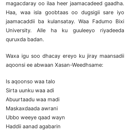
magacdaray oo ilaa heer jaamacadeed gaadha.
Haa, waa isla goobtaas oo dugsigii sare iyo
jaamacaddii ba kulansatay. Waa Fadumo Bixi
University. Alle ha ku guuleeyo riyadeeda
quruxda badan.
Waxa igu soo dhacay ereyo ku jiray maansadii
aqoonsi ee abwaan Xasan-Weedhsame:
Is aqoonso waa talo
Sirta uunku waa adi
Abuurtaadu waa madi
Maskaxdaada awrani
Ubbo weeye qaad wayn
Haddii aanad agabarin