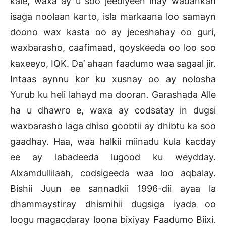
kale, waxa ay u soo jeediyeen inay wadankan
isaga noolaan karto, isla markaana loo samayn
doono wax kasta oo ay jeceshahay oo guri,
waxbarasho, caafimaad, qoyskeeda oo loo soo
kaxeeyo, IQK. Da’ ahaan faadumo waa sagaal jir.
Intaas aynnu kor ku xusnay oo ay nolosha
Yurub ku heli lahayd ma dooran. Garashada Alle
ha u dhawro e, waxa ay codsatay in dugsi
waxbarasho laga dhiso goobtii ay dhibtu ka soo
gaadhay. Haa, waa halkii miinadu kula kacday
ee ay labadeeda lugood ku weydday.
Alxamdullilaah, codsigeeda waa loo aqbalay.
Bishii Juun ee sannadkii 1996-dii ayaa la
dhammaystiray dhismihii dugsiga iyada oo
loogu magacdaray loona bixiyay Faadumo Biixi.