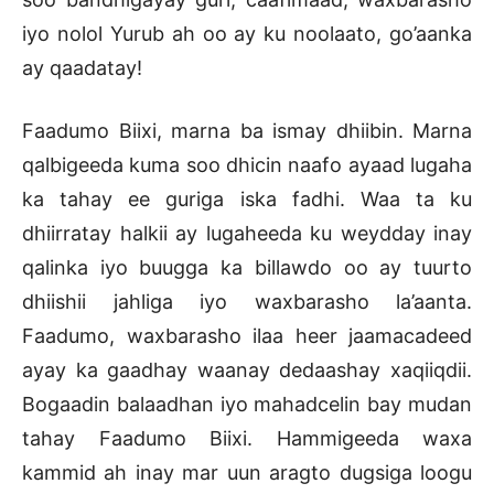
iyo nolol Yurub ah oo ay ku noolaato, go’aanka
ay qaadatay!
Faadumo Biixi, marna ba ismay dhiibin. Marna
qalbigeeda kuma soo dhicin naafo ayaad lugaha
ka tahay ee guriga iska fadhi. Waa ta ku
dhiirratay halkii ay lugaheeda ku weydday inay
qalinka iyo buugga ka billawdo oo ay tuurto
dhiishii jahliga iyo waxbarasho la’aanta.
Faadumo, waxbarasho ilaa heer jaamacadeed
ayay ka gaadhay waanay dedaashay xaqiiqdii.
Bogaadin balaadhan iyo mahadcelin bay mudan
tahay Faadumo Biixi. Hammigeeda waxa
kammid ah inay mar uun aragto dugsiga loogu