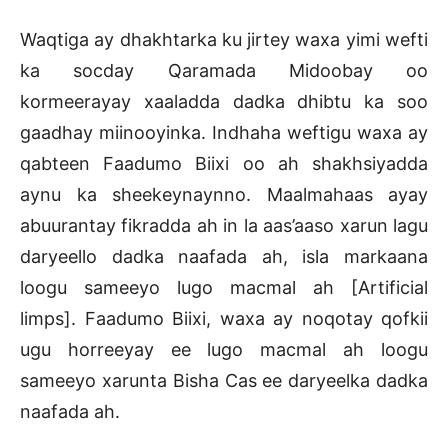
Waqtiga ay dhakhtarka ku jirtey waxa yimi wefti
ka socday Qaramada Midoobay oo
kormeerayay xaaladda dadka dhibtu ka soo
gaadhay miinooyinka. Indhaha weftigu waxa ay
qabteen Faadumo Biixi oo ah shakhsiyadda
aynu ka sheekeynaynno. Maalmahaas ayay
abuurantay fikradda ah in la aas’aaso xarun lagu
daryeello dadka naafada ah, isla markaana
loogu sameeyo lugo macmal ah [Artificial
limps]. Faadumo Biixi, waxa ay noqotay qofkii
ugu horreeyay ee lugo macmal ah loogu
sameeyo xarunta Bisha Cas ee daryeelka dadka
naafada ah.