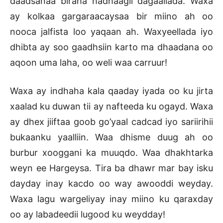
daadsanaa biraha hadhaagii dagaallada. Waxa
ay kolkaa gargaraacaysaa bir miino ah oo
nooca jalfista loo yaqaan ah. Waxyeellada iyo
dhibta ay soo gaadhsiin karto ma dhaadana oo
aqoon uma laha, oo weli waa carruur!
Waxa ay indhaha kala qaaday iyada oo ku jirta
xaalad ku duwan tii ay nafteeda ku ogayd. Waxa
ay dhex jiiftaa goob go’yaal cadcad iyo sariirihii
bukaanku yaalliin. Waa dhisme duug ah oo
burbur xooggani ka muuqdo. Waa dhakhtarka
weyn ee Hargeysa. Tira ba dhawr mar bay isku
dayday inay kacdo oo way awooddi weyday.
Waxa lagu wargeliyay inay miino ku qaraxday
oo ay labadeedii lugood ku weydday!