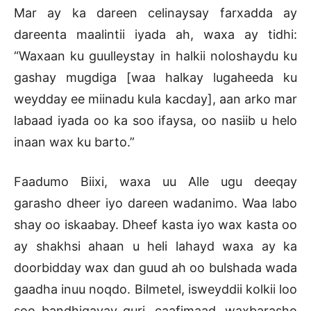
Mar ay ka dareen celinaysay farxadda ay
dareenta maalintii iyada ah, waxa ay tidhi:
“Waxaan ku guulleystay in halkii noloshaydu ku
gashay mugdiga [waa halkay lugaheeda ku
weydday ee miinadu kula kacday], aan arko mar
labaad iyada oo ka soo ifaysa, oo nasiib u helo
inaan wax ku barto.”
Faadumo Biixi, waxa uu Alle ugu deeqay
garasho dheer iyo dareen wadanimo. Waa labo
shay oo iskaabay. Dheef kasta iyo wax kasta oo
ay shakhsi ahaan u heli lahayd waxa ay ka
doorbidday wax dan guud ah oo bulshada wada
gaadha inuu noqdo. Bilmetel, isweyddii kolkii loo
soo bandhigayay guri, caafimaad, waxbarasho