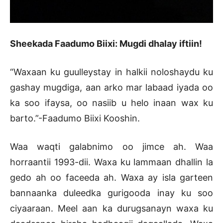
Sheekada Faadumo Biixi: Mugdi dhalay iftiin!
“Waxaan ku guulleystay in halkii noloshaydu ku
gashay mugdiga, aan arko mar labaad iyada oo
ka soo ifaysa, oo nasiib u helo inaan wax ku
barto.”-Faadumo Biixi Kooshin.
Waa waqti galabnimo oo jimce ah. Waa
horraantii 1993-dii. Waxa ku lammaan dhallin la
gedo ah oo faceeda ah. Waxa ay isla garteen
bannaanka duleedka gurigooda inay ku soo
ciyaaraan. Meel aan ka durugsanayn waxa ku