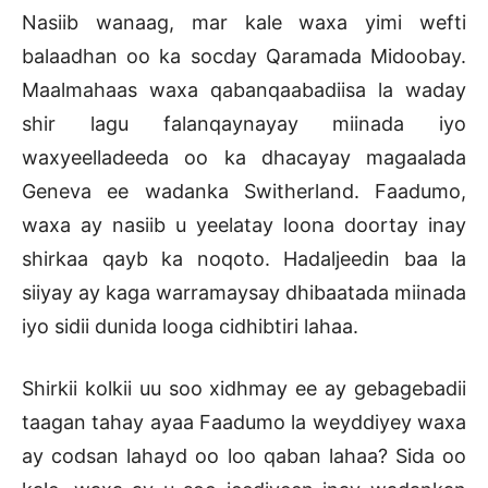
Nasiib wanaag, mar kale waxa yimi wefti
balaadhan oo ka socday Qaramada Midoobay.
Maalmahaas waxa qabanqaabadiisa la waday
shir lagu falanqaynayay miinada iyo
waxyeelladeeda oo ka dhacayay magaalada
Geneva ee wadanka Switherland. Faadumo,
waxa ay nasiib u yeelatay loona doortay inay
shirkaa qayb ka noqoto. Hadaljeedin baa la
siiyay ay kaga warramaysay dhibaatada miinada
iyo sidii dunida looga cidhibtiri lahaa.
Shirkii kolkii uu soo xidhmay ee ay gebagebadii
taagan tahay ayaa Faadumo la weyddiyey waxa
ay codsan lahayd oo loo qaban lahaa? Sida oo