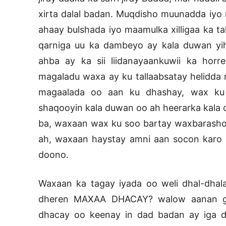
xirta dalal badan. Muqdisho muunadda iyo
ahaay bulshada iyo maamulka xilligaa ka ta
qarniga uu ka dambeyo ay kala duwan yih
ahba ay ka sii liidanayaankuwii ka horr
magaladu waxa ay ku tallaabsatay helidda 
magaalada oo aan ku dhashay, wax ku 
shaqooyin kala duwan oo ah heerarka kala
ba, waxaan wax ku soo bartay waxbarasho 
ah, waxaan haystay amni aan socon karo xi
doono.
Waxaan ka tagay iyada oo weli dhal-dha
dheren MAXAA DHACAY? walow aanan go
dhacay oo keenay in dad badan ay iga 