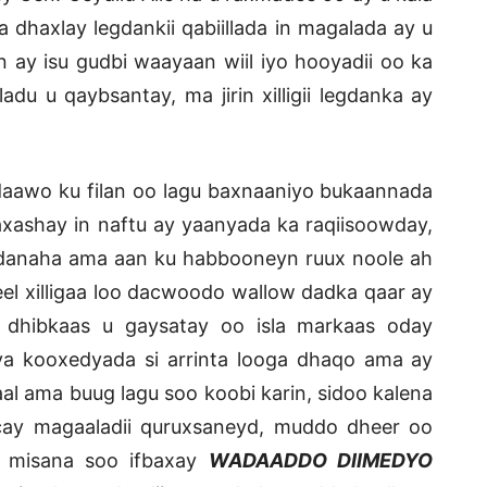
aga dhaxlay legdankii qabiillada in magalada ay u
 ay isu gudbi waayaan wiil iyo hooyadii oo ka
adu u qaybsantay, ma jirin xilligii legdanka ay
 daawo ku filan oo lagu baxnaaniyo bukaannada
xashay in naftu ay yaanyada ka raqiisoowday,
danaha ama aan ku habbooneyn ruux noole ah
eel xilligaa loo dacwoodo wallow dadka qaar ay
a dhibkaas u gaysatay oo isla markaas oday
a kooxedyada si arrinta looga dhaqo ama ay
al ama buug lagu soo koobi karin, sidoo kalena
acay magaaladii quruxsaneyd, muddo dheer oo
a misana soo ifbaxay
WADAADDO DIIMEDYO