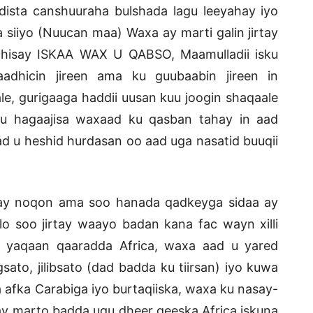
dista canshuuraha bulshada lagu leeyahay iyo
 siiyo (Nuucan maa) Waxa ay marti galin jirtay
 dhisay ISKAA WAX U QABSO, Maamulladii isku
dhicin jireen ama ku guubaabin jireen in
e, gurigaaga haddii uusan kuu joogin shaqaale
 hagaajisa waxaad ku qasban tahay in aad
aad u heshid hurdasan oo aad uga nasatid buuqii
gay noqon ama soo hanada qadkeyga sidaa ay
 soo jirtay waayo badan kana fac wayn xilli
 yaqaan qaaradda Africa, waxa aad u yared
sato, jilibsato (dad badda ku tiirsan) iyo kuwa
 afka Carabiga iyo burtaqiiska, waxa ku nasay-
i ay marto badda ugu dheer geeska Africa iskuna