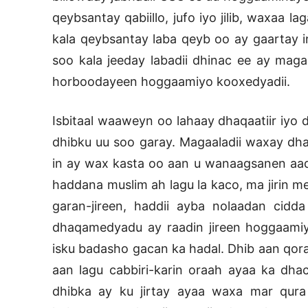
qeybsantay qabiillo, jufo iyo jilib, waxaa l
kala qeybsantay laba qeyb oo ay gaartay in
soo kala jeeday labadii dhinac ee ay magal
horboodayeen hoggaamiyo kooxedyadii.
Isbitaal waaweyn oo lahaay dhaqaatiir iyo
dhibku uu soo garay. Magaaladii waxay dha
in ay wax kasta oo aan u wanaagsanen aa
haddana muslim ah lagu la kaco, ma jirin m
garan-jireen, haddii ayba nolaadan cidd
dhaqamedyadu ay raadin jireen hoggaamiy
isku badasho gacan ka hadal. Dhib aan qora
aan lagu cabbiri-karin oraah ayaa ka dh
dhibka ay ku jirtay ayaa waxa mar qur