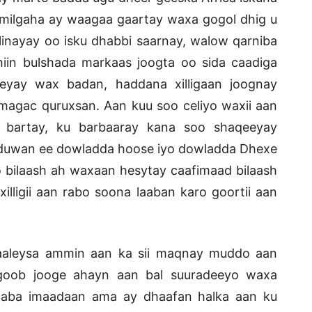
 milgaha ay waagaa gaartay waxa gogol dhig u
linayay oo isku dhabbi saarnay, walow qarniba
iin bulshada markaas joogta oo sida caadiga
eeyay wax badan, haddana xilligaan joognay
magac quruxsan. Aan kuu soo celiyo waxii aan
bartay, ku barbaaray kana soo shaqeeyay
 duwan ee dowladda hoose iyo dowladda Dhexe
bilaash ah waxaan hesytay caafimaad bilaash
lligii aan rabo soona laaban karo goortii aan
laaleysa ammin aan ka sii maqnay muddo aan
ob jooge ahayn aan bal suuradeeyo waxa
daba imaadaan ama ay dhaafan halka aan ku