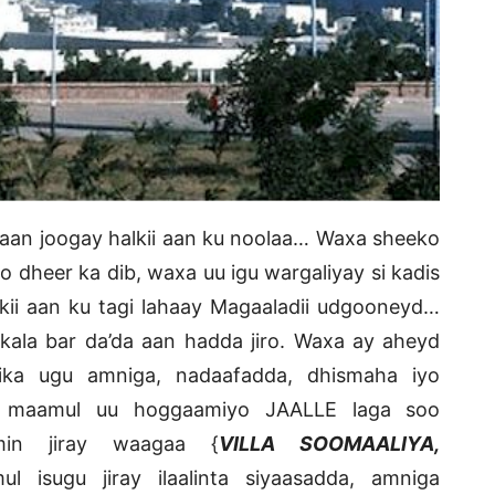
a aan joogay halkii aan ku noolaa… Waxa sheeko
 dheer ka dib, waxa uu igu wargaliyay si kadis
dkii aan ku tagi lahaay Magaaladii udgooneyd…
ala bar da’da aan hadda jiro. Waxa ay aheyd
rika ugu amniga, nadaafadda, dhismaha iyo
d maamul uu hoggaamiyo JAALLE laga soo
imin jiray waagaa {
VILLA SOOMAALIYA,
l isugu jiray ilaalinta siyaasadda, amniga