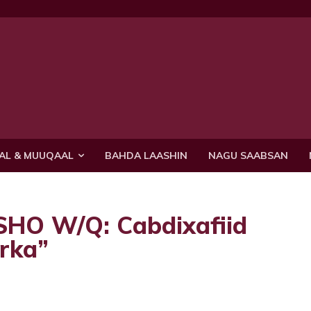
AL & MUUQAAL
BAHDA LAASHIN
NAGU SAABSAN
SHO W/Q: Cabdixafiid
rka”