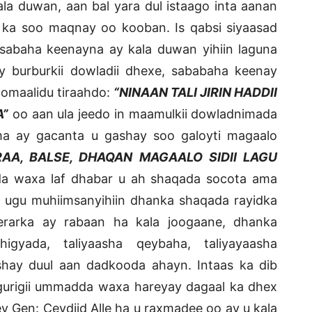
kala duwan, aan bal yara dul istaago inta aanan
 ka soo maqnay oo kooban. Is qabsi siyaasad
sabaha keenayna ay kala duwan yihiin laguna
 burburkii dowladii dhexe, sababaha keenay
omaalidu tiraahdo:
“NINAAN TALI JIRIN HADDII
A”
oo aan ula jeedo in maamulkii dowladnimada
ma ay gacanta u gashay soo galoyti magaalo
A, BALSE, DHAQAN MAGAALO SIDII LAGU
ada waxa laf dhabar u ah shaqada socota ama
 ugu muhiimsanyihiin dhanka shaqada rayidka
rarka ay rabaan ha kala joogaane, dhanka
igyada, taliyaasha qeybaha, taliyayaasha
hay duul aan dadkooda ahayn. Intaas ka dib
gurigii ummadda waxa hareyay dagaal ka dhex
 Gen: Ceydiid Alle ha u raxmadee oo ay u kala