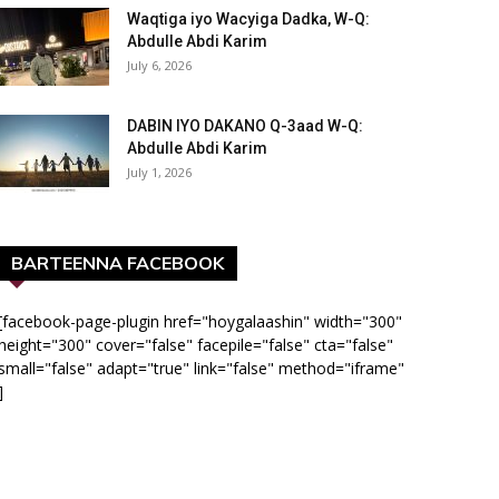
Waqtiga iyo Wacyiga Dadka, W-Q:
Abdulle Abdi Karim
July 6, 2026
DABIN IYO DAKANO Q-3aad W-Q:
Abdulle Abdi Karim
July 1, 2026
BARTEENNA FACEBOOK
[facebook-page-plugin href="hoygalaashin" width="300"
height="300" cover="false" facepile="false" cta="false"
small="false" adapt="true" link="false" method="iframe"
]