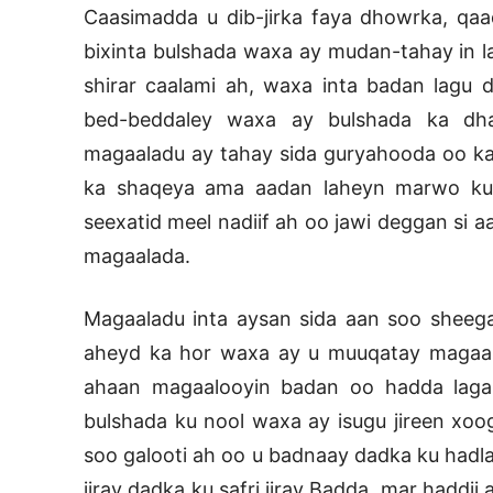
Caasimadda u dib-jirka faya dhowrka, qaa
bixinta bulshada waxa ay mudan-tahay in la
shirar caalami ah, waxa inta badan lagu
bed-beddaley waxa ay bulshada ka dhaa
magaaladu ay tahay sida guryahooda oo kal
ka shaqeya ama aadan laheyn marwo kuu
seexatid meel nadiif ah oo jawi deggan si 
magaalada.
Magaaladu inta aysan sida aan soo shee
aheyd ka hor waxa ay u muuqatay magaalo
ahaan magaalooyin badan oo hadda laga
bulshada ku nool waxa ay isugu jireen xoog
soo galooti ah oo u badnaay dadka ku hadla
jiray dadka ku safri jiray Badda, mar haddi