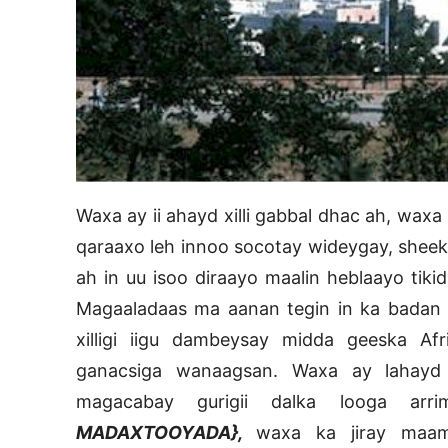
Waxa ay ii ahayd xilli gabbal dhac ah, wax
qaraaxo leh innoo socotay wideygay, sheeko
ah in uu isoo diraayo maalin heblaayo tiki
Magaaladaas ma aanan tegin in ka badan k
xilligi iigu dambeysay midda geeska Af
ganacsiga wanaagsan. Waxa ay lahay
magacabay gurigii dalka looga arr
MADAXTOOYADA},
waxa ka jiray maamu