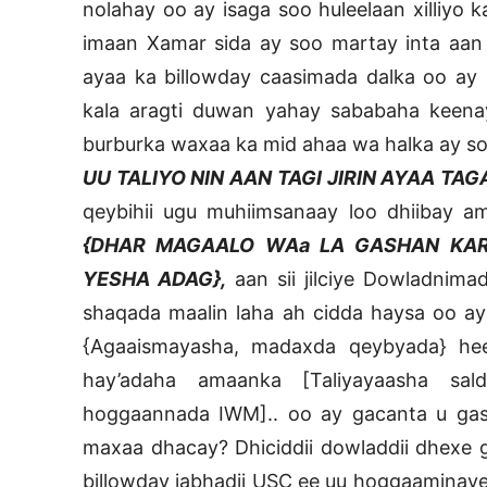
nolahay oo ay isaga soo huleelaan xilliyo 
imaan Xamar sida ay soo martay inta aan
ayaa ka billowday caasimada dalka oo ay 
kala aragti duwan yahay sababaha keenay
burburka waxaa ka mid ahaa wa halka ay so
UU TALIYO NIN AAN TAGI JIRIN AYAA TAG
qeybihii ugu muhiimsanaay loo dhiibay a
{DHAR MAGAALO WAa LA GASHAN KARA
YESHA ADAG},
aan sii jilciye Dowladnim
shaqada maalin laha ah cidda haysa oo ay
{Agaaismayasha, madaxda qeybyada} hee
hay’adaha amaanka [Taliyayaasha saldh
hoggaannada IWM].. oo ay gacanta u gas
maxaa dhacay? Dhiciddii dowladdii dhexe 
billowday jabhadii USC ee uu hoggaaminayey