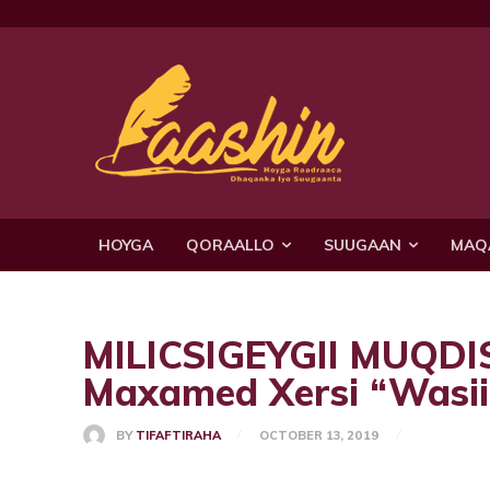
HOYGA
QORAALLO
SUUGAAN
MAQ
MILICSIGEYGII MUQDI
Maxamed Xersi “Wasii
BY
TIFAFTIRAHA
OCTOBER 13, 2019