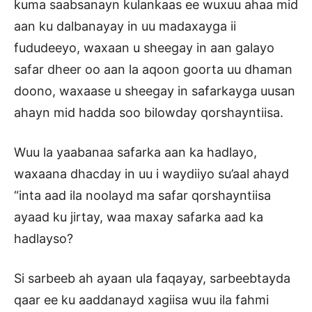
kuma saabsanayn kulankaas ee wuxuu ahaa mid
aan ku dalbanayay in uu madaxayga ii
fududeeyo, waxaan u sheegay in aan galayo
safar dheer oo aan la aqoon goorta uu dhaman
doono, waxaase u sheegay in safarkayga uusan
ahayn mid hadda soo bilowday qorshayntiisa.
Wuu la yaabanaa safarka aan ka hadlayo,
waxaana dhacday in uu i waydiiyo su’aal ahayd
“inta aad ila noolayd ma safar qorshayntiisa
ayaad ku jirtay, waa maxay safarka aad ka
hadlayso?
Si sarbeeb ah ayaan ula faqayay, sarbeebtayda
qaar ee ku aaddanayd xagiisa wuu ila fahmi