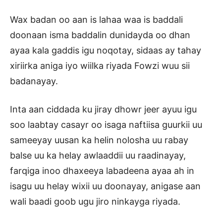
Wax badan oo aan is lahaa waa is baddali
doonaan isma baddalin dunidayda oo dhan
ayaa kala gaddis igu noqotay, sidaas ay tahay
xiriirka aniga iyo wiilka riyada Fowzi wuu sii
badanayay.
Inta aan ciddada ku jiray dhowr jeer ayuu igu
soo laabtay casayr oo isaga naftiisa guurkii uu
sameeyay uusan ka helin nolosha uu rabay
balse uu ka helay awlaaddii uu raadinayay,
farqiga inoo dhaxeeya labadeena ayaa ah in
isagu uu helay wixii uu doonayay, anigase aan
wali baadi goob ugu jiro ninkayga riyada.