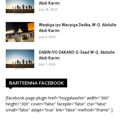
Abdi Karim
July 18, 2026
Waqtiga iyo Wacyiga Dadka, W-Q: Abdulle
Abdi Karim
July 6, 2026
DABIN IYO DAKANO Q-3aad W-Q: Abdulle
Abdi Karim
July 1, 2026
BARTEENNA FACEBOOK
[facebook-page-plugin href="hoygalaashin" width="300"
height="300" cover="false" facepile="false" cta="false"
small="false" adapt="true" link="false" method="iframe" ]