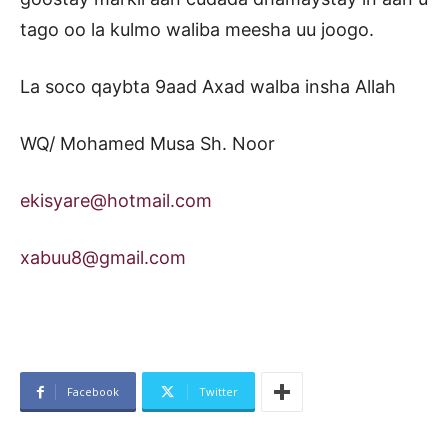
tago oo la kulmo waliba meesha uu joogo.
La soco qaybta 9aad Axad walba insha Allah
WQ/ Mohamed Musa Sh. Noor
ekisyare@hotmail.com
xabuu8@gmail.com
Facebook
Twitter