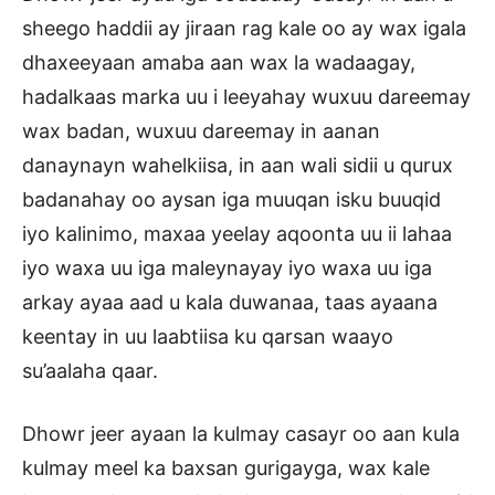
sheego haddii ay jiraan rag kale oo ay wax igala
dhaxeeyaan amaba aan wax la wadaagay,
hadalkaas marka uu i leeyahay wuxuu dareemay
wax badan, wuxuu dareemay in aanan
danaynayn wahelkiisa, in aan wali sidii u qurux
badanahay oo aysan iga muuqan isku buuqid
iyo kalinimo, maxaa yeelay aqoonta uu ii lahaa
iyo waxa uu iga maleynayay iyo waxa uu iga
arkay ayaa aad u kala duwanaa, taas ayaana
keentay in uu laabtiisa ku qarsan waayo
su’aalaha qaar.
Dhowr jeer ayaan la kulmay casayr oo aan kula
kulmay meel ka baxsan gurigayga, wax kale