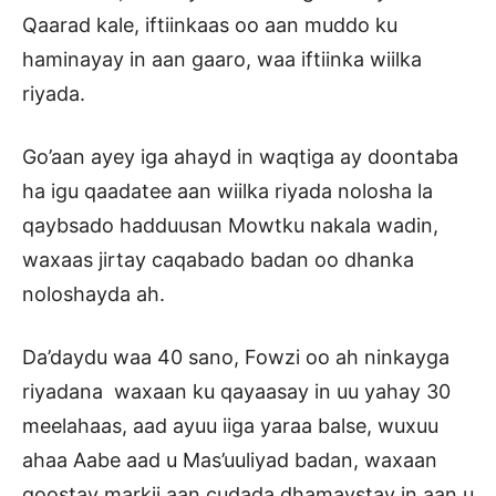
Qaarad kale, iftiinkaas oo aan muddo ku
haminayay in aan gaaro, waa iftiinka wiilka
riyada.
Go’aan ayey iga ahayd in waqtiga ay doontaba
ha igu qaadatee aan wiilka riyada nolosha la
qaybsado hadduusan Mowtku nakala wadin,
waxaas jirtay caqabado badan oo dhanka
noloshayda ah.
Da’daydu waa 40 sano, Fowzi oo ah ninkayga
riyadana waxaan ku qayaasay in uu yahay 30
meelahaas, aad ayuu iiga yaraa balse, wuxuu
ahaa Aabe aad u Mas’uuliyad badan, waxaan
goostay markii aan cudada dhamaystay in aan u