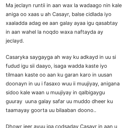
Ma jeclayn runtii in aan wax la wadaago nin kale
aniga oo xaas u ah Casayr, balse cidlada iyo
xaaladda adag ee aan galay ayaa igu qasabtay
in aan wahel la noqdo waxa naftayda ay
jeclayd.
Casaryka saygayga ah way ku adkayd in uu si
fudud igu sii daayo, isaga wadda kaste iyo
tilmaan kaste oo aan ku garan karo in uusan
doonayn in uu i fasaxo wuu ii muujiyay, anigana
sidoo kale waan u muujiyay in qalbigaygu
guuray uuna galay safar uu muddo dheer ku
taamayay goorta uu bilaaban doono..
Dhowr jeer ayuu iga codsaday Casayr in aan u