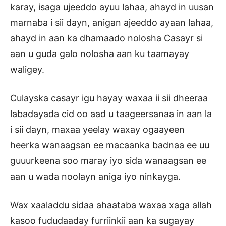
karay, isaga ujeeddo ayuu lahaa, ahayd in uusan
marnaba i sii dayn, anigan ajeeddo ayaan lahaa,
ahayd in aan ka dhamaado nolosha Casayr si
aan u guda galo nolosha aan ku taamayay
waligey.
Culayska casayr igu hayay waxaa ii sii dheeraa
labadayada cid oo aad u taageersanaa in aan la
i sii dayn, maxaa yeelay waxay ogaayeen
heerka wanaagsan ee macaanka badnaa ee uu
guuurkeena soo maray iyo sida wanaagsan ee
aan u wada noolayn aniga iyo ninkayga.
Wax xaaladdu sidaa ahaataba waxaa xaga allah
kasoo fududaaday furriinkii aan ka sugayay