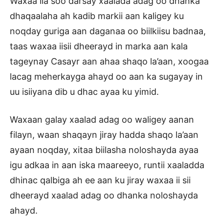
Waxaa ila soo darsay xaalada adag oo dhanka
dhaqaalaha ah kadib markii aan kaligey ku
noqday guriga aan daganaa oo biilkiisu badnaa,
taas waxaa iisii dheerayd in marka aan kala
tageynay Casayr aan ahaa shaqo la’aan, xoogaa
lacag meherkayga ahayd oo aan ka sugayay in
uu isiiyana dib u dhac ayaa ku yimid.
Waxaan galay xaalad adag oo waligey aanan
filayn, waan shaqayn jiray hadda shaqo la’aan
ayaan noqday, xitaa biilasha noloshayda ayaa
igu adkaa in aan iska maareeyo, runtii xaaladda
dhinac qalbiga ah ee aan ku jiray waxaa ii sii
dheerayd xaalad adag oo dhanka noloshayda
ahayd.