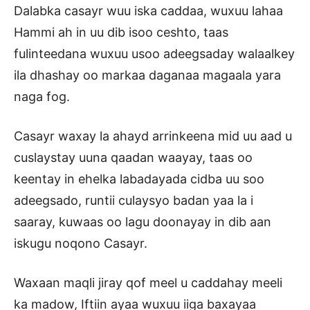
Dalabka casayr wuu iska caddaa, wuxuu lahaa
Hammi ah in uu dib isoo ceshto, taas
fulinteedana wuxuu usoo adeegsaday walaalkey
ila dhashay oo markaa daganaa magaala yara
naga fog.
Casayr waxay la ahayd arrinkeena mid uu aad u
cuslaystay uuna qaadan waayay, taas oo
keentay in ehelka labadayada cidba uu soo
adeegsado, runtii culaysyo badan yaa la i
saaray, kuwaas oo lagu doonayay in dib aan
iskugu noqono Casayr.
Waxaan maqli jiray qof meel u caddahay meeli
ka madow, Iftiin ayaa wuxuu iiga baxayaa