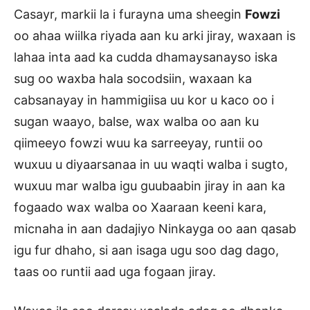
Casayr, markii la i furayna uma sheegin
Fowzi
oo ahaa wiilka riyada aan ku arki jiray, waxaan is
lahaa inta aad ka cudda dhamaysanayso iska
sug oo waxba hala socodsiin, waxaan ka
cabsanayay in hammigiisa uu kor u kaco oo i
sugan waayo, balse, wax walba oo aan ku
qiimeeyo fowzi wuu ka sarreeyay, runtii oo
wuxuu u diyaarsanaa in uu waqti walba i sugto,
wuxuu mar walba igu guubaabin jiray in aan ka
fogaado wax walba oo Xaaraan keeni kara,
micnaha in aan dadajiyo Ninkayga oo aan qasab
igu fur dhaho, si aan isaga ugu soo dag dago,
taas oo runtii aad uga fogaan jiray.