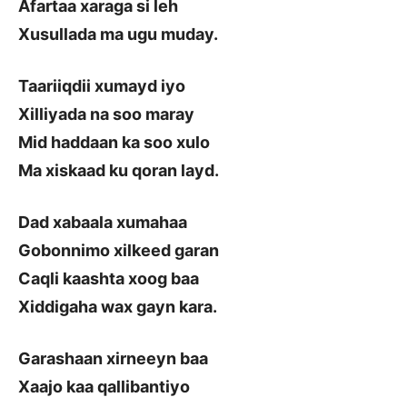
Afartaa xaraga si leh
Xusullada ma ugu muday.
Taariiqdii xumayd iyo
Xilliyada na soo maray
Mid haddaan ka soo xulo
Ma xiskaad ku qoran layd.
Dad xabaala xumahaa
Gobonnimo xilkeed garan
Caqli kaashta xoog baa
Xiddigaha wax gayn kara.
Garashaan xirneeyn baa
Xaajo kaa qallibantiyo