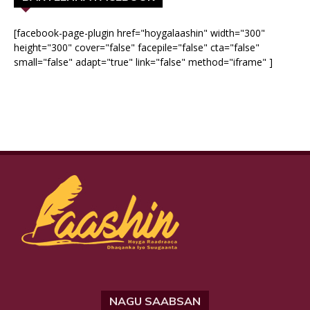
[facebook-page-plugin href="hoygalaashin" width="300"
height="300" cover="false" facepile="false" cta="false"
small="false" adapt="true" link="false" method="iframe" ]
NAGU SAABSAN