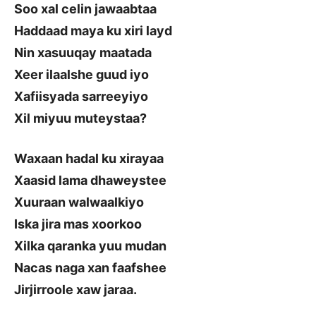
Soo xal celin jawaabtaa
Haddaad maya ku xiri layd
Nin xasuuqay maatada
Xeer ilaalshe guud iyo
Xafiisyada sarreeyiyo
Xil miyuu muteystaa?
Waxaan hadal ku xirayaa
Xaasid lama dhaweystee
Xuuraan walwaalkiyo
Iska jira mas xoorkoo
Xilka qaranka yuu mudan
Nacas naga xan faafshee
Jirjirroole xaw jaraa.