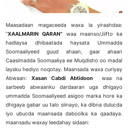
Maasadaan magaceeda waxa la yiraahdaa:
“
XAALMARIN QARAN”
waa maanso/Jiifto ka
hadlaysa dhibaatada haysata Ummadda
Soomaaliyeed guud ahaan, gaar ahaan
Caasimadda Soomaaliya ee Muqdisho oo madal
laysku hediyo noqotay. Maansada waxa curiyay
Abwaan:
Xasan Cabdi Abtidoon
waa na
sarbeeb abwaanku dardaaran uga dhigayo
ummadda Soomaaliyeed asigoo marka hore ka
dhigaya gabar uu talo siinayo, ka dibna dulucda
iyo ubucda maansada daboolka ka qaadaya.
maansadu waxay leedahay sidaan: