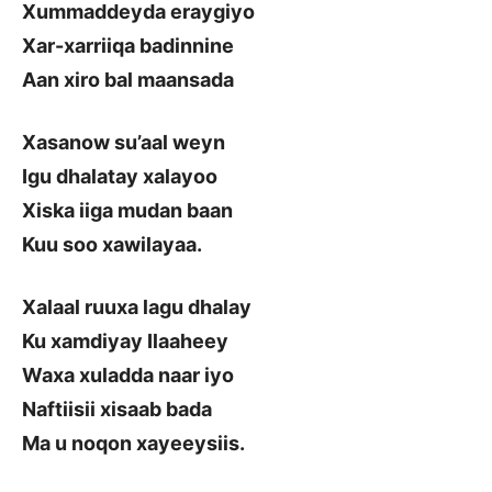
Xummaddeyda eraygiyo
Xar-xarriiqa badinnine
Aan xiro bal maansada
Xasanow su’aal weyn
Igu dhalatay xalayoo
Xiska iiga mudan baan
Kuu soo xawilayaa.
Xalaal ruuxa lagu dhalay
Ku xamdiyay Ilaaheey
Waxa xuladda naar iyo
Naftiisii xisaab bada
Ma u noqon xayeeysiis.