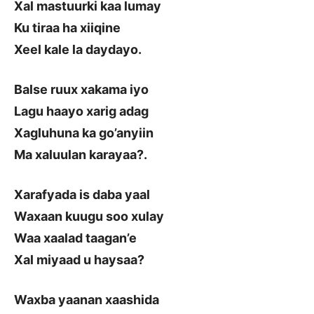
Xal mastuurki kaa lumay
Ku tiraa ha xiiqine
Xeel kale la daydayo.
Balse ruux xakama iyo
Lagu haayo xarig adag
Xagluhuna ka go’anyiin
Ma xaluulan karayaa?.
Xarafyada is daba yaal
Waxaan kuugu soo xulay
Waa xaalad taagan’e
Xal miyaad u haysaa?
Waxba yaanan xaashida