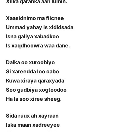
Xilka qaranka aan lumin.
Xaasidnimo ma fiicnee
Ummad yahay is xididsada
Isna galiya xabadkoo
Is xaqdhoowra waa dane.
Dalka oo xuroobiyo
Si xareedda loo cabo
Kuwa xiraya qaraxyada
Soo gudbiya xogtoodoo
Ha la soo xiree sheeg.
Sida ruux ah xayraan
Iska maan xadreeyee