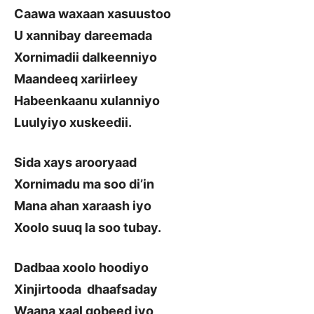
Caawa waxaan xasuustoo
U xannibay dareemada
Xornimadii dalkeenniyo
Maandeeq xariirleey
Habeenkaanu xulanniyo
Luulyiyo xuskeedii.
Sida xays arooryaad
Xornimadu ma soo di’in
Mana ahan xaraash iyo
Xoolo suuq la soo tubay.
Dadbaa xoolo hoodiyo
Xinjirtooda dhaafsaday
Waana xaal gobeed iyo