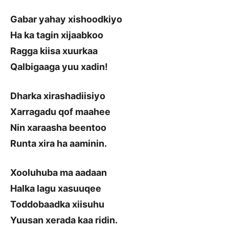
Gabar yahay xishoodkiyo
Ha ka tagin xijaabkoo
Ragga kiisa xuurkaa
Qalbigaaga yuu xadin!
Dharka xirashadiisiyo
Xarragadu qof maahee
Nin xaraasha beentoo
Runta xira ha aaminin.
Xooluhuba ma aadaan
Halka lagu xasuuqee
Toddobaadka xiisuhu
Yuusan xerada kaa ridin.