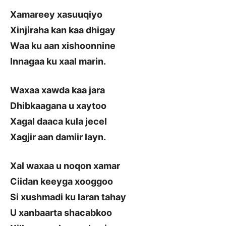
Xamareey xasuuqiyo
Xinjiraha kan kaa dhigay
Waa ku aan xishoonnine
Innagaa ku xaal marin.
Waxaa xawda kaa jara
Dhibkaagana u xaytoo
Xagal daaca kula jecel
Xagjir aan damiir layn.
Xal waxaa u noqon xamar
Ciidan keeyga xooggoo
Si xushmadi ku laran tahay
U xanbaarta shacabkoo