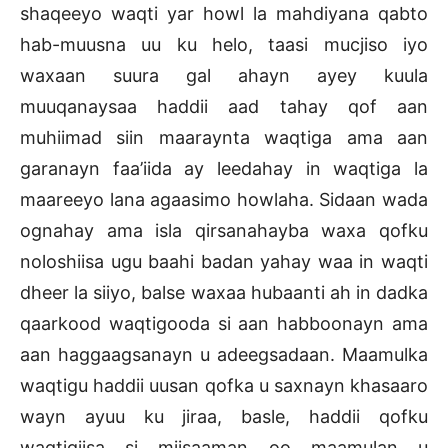
shaqeeyo waqti yar howl la mahdiyana qabto
hab-muusna uu ku helo, taasi mucjiso iyo
waxaan suura gal ahayn ayey kuula
muuqanaysaa haddii aad tahay qof aan
muhiimad siin maaraynta waqtiga ama aan
garanayn faa’iida ay leedahay in waqtiga la
maareeyo lana agaasimo howlaha. Sidaan wada
ognahay ama isla qirsanahayba waxa qofku
noloshiisa ugu baahi badan yahay waa in waqti
dheer la siiyo, balse waxaa hubaanti ah in dadka
qaarkood waqtigooda si aan habboonayn ama
aan haggaagsanayn u adeegsadaan. Maamulka
waqtigu haddii uusan qofka u saxnayn khasaaro
wayn ayuu ku jiraa, basle, haddii qofku
waqtigiisa si miisaaman oo maamulan u