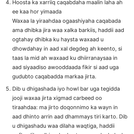
Hoosta ka xarriiq caqabdaha maalin laha ah
ee kaa hor yimaada
Waxaa la yiraahdaa ogaashiyaha caqabada
ama dhibka jira waa xalka barkiis, haddii aad
ogtahay dhibka ku haysta waxaad u
dhowdahay in aad xal degdeg ah keento, si
taas la mid ah waxaad ku dhiirranaysaa in
aad siyaadiso awooddaada fikir si aad uga
gudubto caqabadda markaa jirta.
Dib u dhigashada iyo howl bar uga tegidda
jooji waxaa jirta xigmad carbeed oo
tiraahdaa: ma jirto doqonnimo ka wayn in
aad dhinto arrin aad dhammays tiri karto. Dib
u dhigashadu waa dilaha waqtiga, haddii