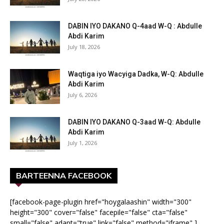
DABIN IYO DAKANO Q-4aad W-Q : Abdulle
Abdi Karim
July 18, 2026
Waqtiga iyo Wacyiga Dadka, W-Q: Abdulle
Abdi Karim
July 6, 2026
DABIN IYO DAKANO Q-3aad W-Q: Abdulle
Abdi Karim
July 1, 2026
BARTEENNA FACEBOOK
[facebook-page-plugin href="hoygalaashin" width="300"
height="300" cover="false" facepile="false" cta="false"
small="false" adapt="true" link="false" method="iframe" ]