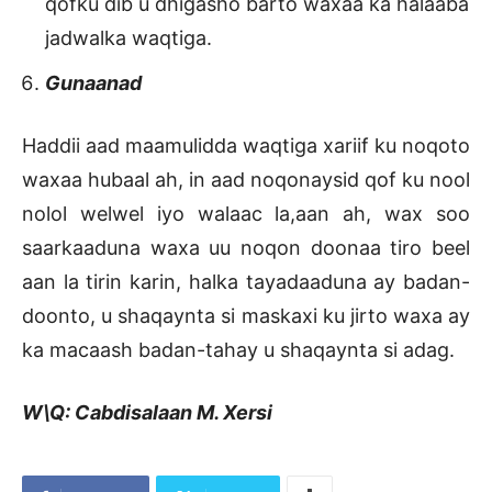
qofku dib u dhigasho barto waxaa ka halaaba
jadwalka waqtiga.
Gunaanad
Haddii aad maamulidda waqtiga xariif ku noqoto
waxaa hubaal ah, in aad noqonaysid qof ku nool
nolol welwel iyo walaac la,aan ah, wax soo
saarkaaduna waxa uu noqon doonaa tiro beel
aan la tirin karin, halka tayadaaduna ay badan-
doonto, u shaqaynta si maskaxi ku jirto waxa ay
ka macaash badan-tahay u shaqaynta si adag.
W\Q: Cabdisalaan M. Xersi