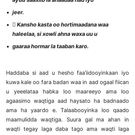
jeer.
 Kansho kasta oo hortimaadana waa
haleelaa, si xowli ahna waxa uu u
gaaraa hormar la taaban karo.
Haddaba si aad u hesho faa’iidooyinkaan iyo
kuwa kale oo fara badan waa in aad ogaal fiican
u yeeelataa habka loo maareeyo ama loo
agaasimo waqtiga aad haysato ha badnaado
ama ha yaardo e. Talaabooyinka loo qaado
maamulidda waqtiga. Suura gal ma ahan in
waqti tegay laga daba tago ama waqti laga