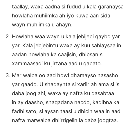
taallay, waxa aadna si fudud u kala garanaysa
howlaha muhiimka ah iyo kuwa aan sida
wayn muhiimka u ahayn.
Howlaha waa wayn u kala jebijebi qaybo yar
yar. Kala jebjebintu waxa ay kuu sahlaysaa in
aadan howlaha ka caajisin, dhibsan si
xammaasadi ku jirtana aad u qabato.
Mar walba oo aad howl dhamayso nasasho
yar qaado. U shaqaynta si xariir ah ama si is
daba joog ahi, waxa ay nafta ku qasabtaa
in ay daasho, shaqadana nacdo, kadibna ka
fadhiisato, si aysan taasi u dhicin waa in aad
nafta marwalba dhiirrigelin la daba joogtaa.