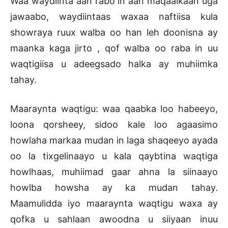
Waa waydiinta aan rabo in aan maqaalkaan uga
jawaabo, waydiintaas waxaa naftiisa kula
showraya ruux walba oo han leh doonisna ay
maanka kaga jirto , qof walba oo raba in uu
waqtigiisa u adeegsado halka ay muhiimka
tahay.
Maaraynta waqtigu: waa qaabka loo habeeyo,
loona qorsheey, sidoo kale loo agaasimo
howlaha markaa mudan in laga shaqeeyo ayada
oo la tixgelinaayo u kala qaybtina waqtiga
howlhaas, muhiimad gaar ahna la siinaayo
howlba howsha ay ka mudan tahay.
Maamulidda iyo maaraynta waqtigu waxa ay
qofka u sahlaan awoodna u siiyaan inuu