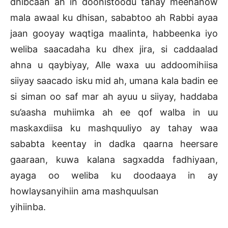
dhibcaan ah in doonistoodu tahay meehanow
mala awaal ku dhisan, sababtoo ah Rabbi ayaa
jaan gooyay waqtiga maalinta, habbeenka iyo
weliba saacadaha ku dhex jira, si caddaalad
ahna u qaybiyay, Alle waxa uu addoomihiisa
siiyay saacado isku mid ah, umana kala badin ee
si siman oo saf mar ah ayuu u siiyay, haddaba
su’aasha muhiimka ah ee qof walba in uu
maskaxdiisa ku mashquuliyo ay tahay waa
sababta keentay in dadka qaarna heersare
gaaraan, kuwa kalana sagxadda fadhiyaan,
ayaga oo weliba ku doodaaya in ay
howlaysanyihiin ama mashquulsan
yihiinba.