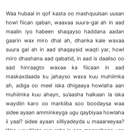
Waa hubaal in qof kasta oo mashquulsan uusan
howl fiican qaban, waaxaa suura-gal ah in aad
maalin iyo habeen shaqayso haddana aadan
gaarin wax miro dhal ah, dhanka kale waxaa
suura gal ah in aad shaqaysid waqti yar, howl
miro dhashana aad qabatid, in aad is daaliso oo
aad hinraagto waxaa ka fiicaan in aad
maskaxdaada ku jahayso waxa kuu muhiimka
ah, adiga oo meel iska dhigaaya howlaha aan
muhiimka kuu ahayn, su’aasha halkaan la iska
waydiin karo oo markiiba soo boodaysa waa
sidee ayaan amminkeyga ugu qaybiyaa howlaha
ii yaal? sidee ayaan xilliyadeyda u maaareeyaa?