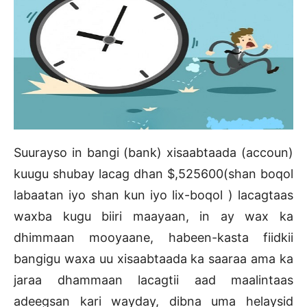
Suurayso in bangi (bank) xisaabtaada (accoun)
kuugu shubay lacag dhan $,525600(shan boqol
labaatan iyo shan kun iyo lix-boqol ) lacagtaas
waxba kugu biiri maayaan, in ay wax ka
dhimmaan mooyaane, habeen-kasta fiidkii
bangigu waxa uu xisaabtaada ka saaraa ama ka
jaraa dhammaan lacagtii aad maalintaas
adeegsan kari wayday, dibna uma helaysid