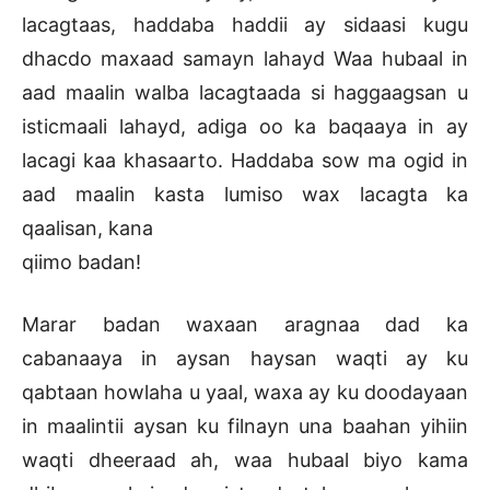
lacagtaas, haddaba haddii ay sidaasi kugu
dhacdo maxaad samayn lahayd Waa hubaal in
aad maalin walba lacagtaada si haggaagsan u
isticmaali lahayd, adiga oo ka baqaaya in ay
lacagi kaa khasaarto. Haddaba sow ma ogid in
aad maalin kasta lumiso wax lacagta ka
qaalisan, kana
qiimo badan!
Marar badan waxaan aragnaa dad ka
cabanaaya in aysan haysan waqti ay ku
qabtaan howlaha u yaal, waxa ay ku doodayaan
in maalintii aysan ku filnayn una baahan yihiin
waqti dheeraad ah, waa hubaal biyo kama