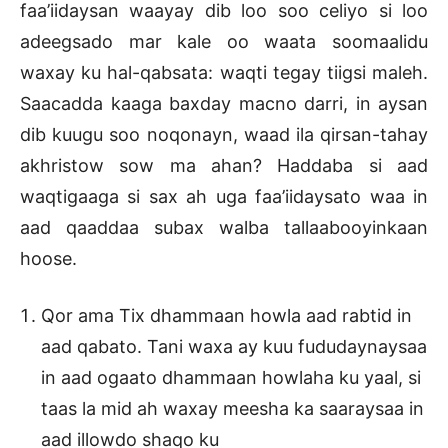
faa’iidaysan waayay dib loo soo celiyo si loo
adeegsado mar kale oo waata soomaalidu
waxay ku hal-qabsata: waqti tegay tiigsi maleh.
Saacadda kaaga baxday macno darri, in aysan
dib kuugu soo noqonayn, waad ila qirsan-tahay
akhristow sow ma ahan? Haddaba si aad
waqtigaaga si sax ah uga faa’iidaysato waa in
aad qaaddaa subax walba tallaabooyinkaan
hoose.
Qor ama Tix dhammaan howla aad rabtid in
aad qabato. Tani waxa ay kuu fududaynaysaa
in aad ogaato dhammaan howlaha ku yaal, si
taas la mid ah waxay meesha ka saaraysaa in
aad illowdo shaqo ku