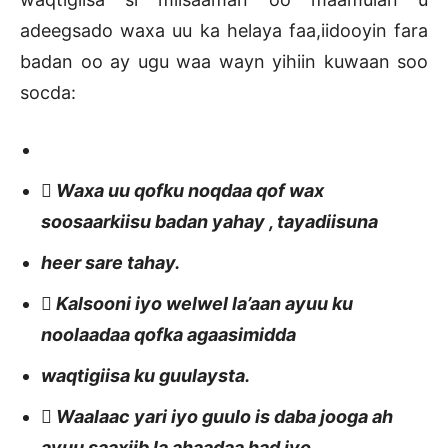
adeegsado waxa uu ka helaya faa,iidooyin fara
badan oo ay ugu waa wayn yihiin kuwaan soo
socda:
 Waxa uu qofku noqdaa qof wax
soosaarkiisu badan yahay , tayadiisuna
heer sare tahay.
 Kalsooni iyo welwel la’aan ayuu ku
noolaadaa qofka agaasimidda
waqtigiisa ku guulaysta.
 Waalaac yari iyo guulo is daba jooga ah
ayuu saaxiib la ahaadaa had iyo