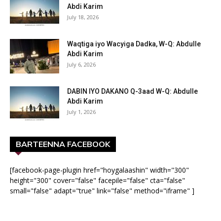
Abdi Karim
July 18, 2026
Waqtiga iyo Wacyiga Dadka, W-Q: Abdulle
Abdi Karim
July 6, 2026
DABIN IYO DAKANO Q-3aad W-Q: Abdulle
Abdi Karim
July 1, 2026
BARTEENNA FACEBOOK
[facebook-page-plugin href="hoygalaashin" width="300"
height="300" cover="false" facepile="false" cta="false"
small="false" adapt="true" link="false" method="iframe" ]