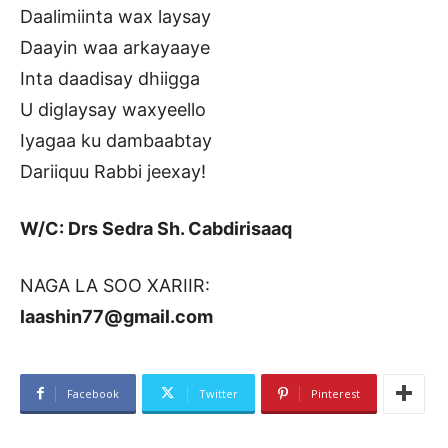
Daalimiinta wax laysay
Daayin waa arkayaaye
Inta daadisay dhiigga
U diglaysay waxyeello
Iyagaa ku dambaabtay
Dariiquu Rabbi jeexay!
W/C: Drs Sedra Sh. Cabdirisaaq
NAGA LA SOO XARIIR:
laashin77@gmail.com
Facebook
Twitter
Pinterest