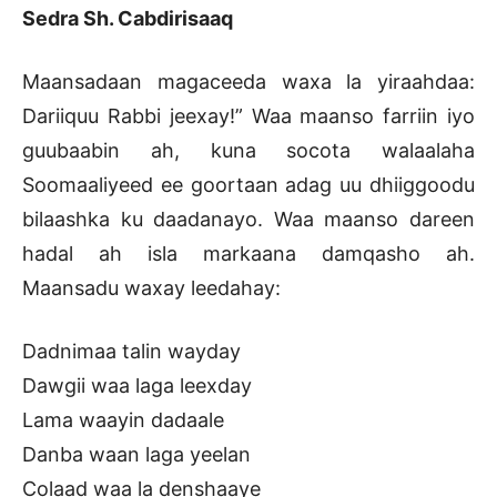
Sedra Sh. Cabdirisaaq
Maansadaan magaceeda waxa la yiraahdaa:
Dariiquu Rabbi jeexay!” Waa maanso farriin iyo
guubaabin ah, kuna socota walaalaha
Soomaaliyeed ee goortaan adag uu dhiiggoodu
bilaashka ku daadanayo. Waa maanso dareen
hadal ah isla markaana damqasho ah.
Maansadu waxay leedahay:
Dadnimaa talin wayday
Dawgii waa laga leexday
Lama waayin dadaale
Danba waan laga yeelan
Colaad waa la denshaaye