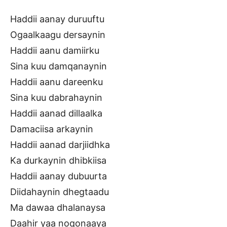
Haddii aanay duruuftu
Ogaalkaagu dersaynin
Haddii aanu damiirku
Sina kuu damqanaynin
Haddii aanu dareenku
Sina kuu dabrahaynin
Haddii aanad dillaalka
Damaciisa arkaynin
Haddii aanad darjiidhka
Ka durkaynin dhibkiisa
Haddii aanay dubuurta
Diidahaynin dhegtaadu
Ma dawaa dhalanaysa
Daahir yaa noqonaaya