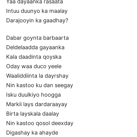
Yaa dayaanka rasaata
Intuu duunyo ka maalay
Darajooyin ka gaadhay?
Dabar goynta barbaarta
Deldelaadda gayaanka
Kala daadinta qoyska
Oday waa duco yeele
Waaliddiinta la dayrshay
Nin kastoo ku dan seegay
Isku duulkiyo hoogga
Markii lays dardaraayay
Birta layskala daalay
Nin kastoo qosol deexday
Digashay ka ahayde