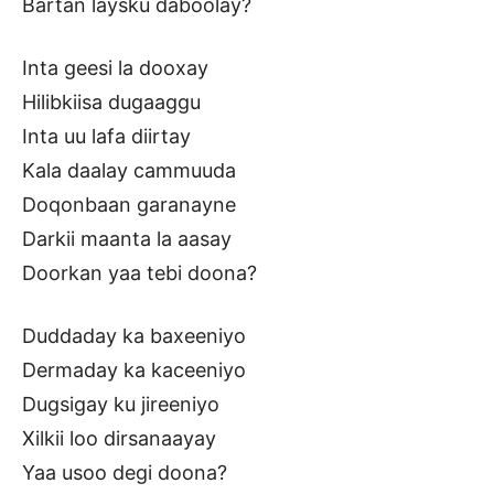
Bartan laysku daboolay?
Inta geesi la dooxay
Hilibkiisa dugaaggu
Inta uu lafa diirtay
Kala daalay cammuuda
Doqonbaan garanayne
Darkii maanta la aasay
Doorkan yaa tebi doona?
Duddaday ka baxeeniyo
Dermaday ka kaceeniyo
Dugsigay ku jireeniyo
Xilkii loo dirsanaayay
Yaa usoo degi doona?