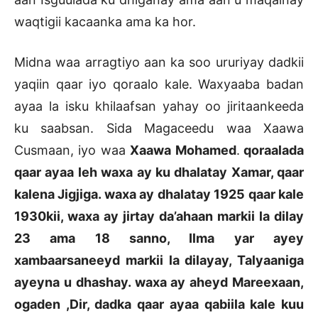
waqtigii kacaanka ama ka hor.
Midna waa arragtiyo aan ka soo ururiyay dadkii
yaqiin qaar iyo qoraalo kale. Waxyaaba badan
ayaa la isku khilaafsan yahay oo jiritaankeeda
ku saabsan. Sida Magaceedu waa Xaawa
Cusmaan, iyo waa
Xaawa Mohamed
.
qoraalada
qaar ayaa leh waxa ay ku dhalatay Xamar, qaar
kalena Jigjiga. waxa ay dhalatay 1925 qaar kale
1930kii, waxa ay jirtay da’ahaan markii la dilay
23 ama 18 sanno, Ilma yar ayey
xambaarsaneeyd markii la dilayay, Talyaaniga
ayeyna u dhashay. waxa ay aheyd Mareexaan,
ogaden ,Dir, dadka qaar ayaa qabiila kale kuu