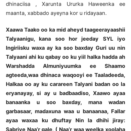
dhinaciisa , Xarunta Ururka Haweenka ee
maanta, xabbado ayeyna kor u ridayaan.
Xaawa Taako oo ka mid aheyd taageerayaashii
Talyaanigu, kana soo hor jeeday SYL iyo
Ingiriisku waxa ay ka soo baxday Guri uu nin
Talyaani ahi ku qabay oo ku yiil halka hadda ah
Warshadda Almuniyuumka ee Shaamo
agteeda,waa dhinaca waqooyi ee Taaladeeda,
Halkaa oo ay ku carareen Talyani badan oo la
eryanayay, si ay u badbaadiso, Xaawo ayaa
banaanka u soo baxday, mana wadan
garbasaar, madaxuna waa u banaanaa, Fallar
ayaa waxaa ku dhuftay Nin la dhihi jiray:
Sabriye Naa’r gale, ( Naa’r waa weelka xoolaha