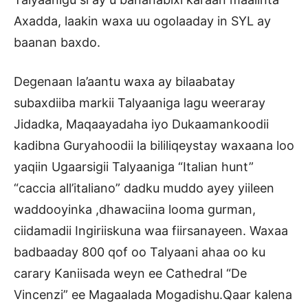
Axadda, laakin waxa uu ogolaaday in SYL ay
baanan baxdo.
Degenaan la’aantu waxa ay bilaabatay
subaxdiiba markii Talyaaniga lagu weeraray
Jidadka, Maqaayadaha iyo Dukaamankoodii
kadibna Guryahoodii la bililiqeystay waxaana loo
yaqiin Ugaarsigii Talyaaniga “Italian hunt”
“caccia all’italiano” dadku muddo ayey yiileen
waddooyinka ,dhawaciina looma gurman,
ciidamadii Ingiriiskuna waa fiirsanayeen. Waxaa
badbaaday 800 qof oo Talyaani ahaa oo ku
carary Kaniisada weyn ee Cathedral “De
Vincenzi” ee Magaalada Mogadishu.Qaar kalena