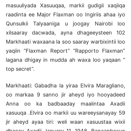
masuuliyada Xasuuqaa, markii gudigii xaqiiqa
raadinta ee Major Flaxman oo Ingiriis ahaa iyo
Qunsulkii Talyaaniga u joogay Nairobi loo
xilsaaray dacwada, ayna dhageeysteen 102
Markhaati waxaana la soo saaray warbixintii loo
yaqiin “Flaxman Report” “Rapporto Flaxman”
lagana dhigay in mudda ah waxa loo yaqaan “
top secret”.
Markhaati: Gabadha la yiraa Elvira Maragliano,
oo markaa 9 sanno jir aheyd iyo hooyadeed
Anna oo ka badbaaday maalintaa Axadii
xasuuqa .Elvira oo markii uu wareeysanayay 59
jir aheyd ayaa tiri: weli waan xasuustaa wixii
dhacay Axadii January 11, 1948. Banaanbaxyo