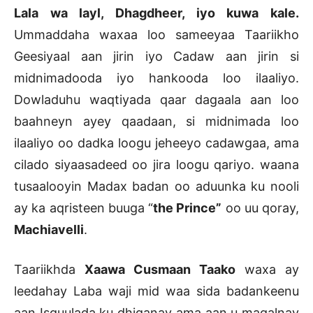
Lala wa layl, Dhagdheer, iyo kuwa kale.
Ummaddaha waxaa loo sameeyaa Taariikho
Geesiyaal aan jirin iyo Cadaw aan jirin si
midnimadooda iyo hankooda loo ilaaliyo.
Dowladuhu waqtiyada qaar dagaala aan loo
baahneyn ayey qaadaan, si midnimada loo
ilaaliyo oo dadka loogu jeheeyo cadawgaa, ama
cilado siyaasadeed oo jira loogu qariyo. waana
tusaalooyin Madax badan oo aduunka ku nooli
ay ka aqristeen buuga “
the Prince”
oo uu qoray,
Machiavelli
.
Taariikhda
Xaawa Cusmaan Taako
waxa ay
leedahay Laba waji mid waa sida badankeenu
aan Isguulada ku dhiganay ama aan u maqalnay