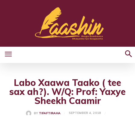
Labo Xaawa Taako ( tee
sax ah?). W/Q: Prof: Yaxye
Sheekh Caamir
SEPTEMBER 4, 2018
BY
TIFAFTIRAHA