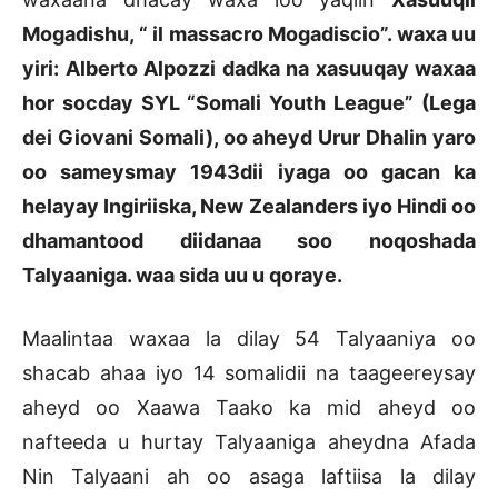
Mogadishu, “ il massacro Mogadiscio”. waxa uu
yiri: Alberto Alpozzi dadka na xasuuqay waxaa
hor socday SYL “Somali Youth League” (Lega
dei Giovani Somali), oo aheyd Urur Dhalin yaro
oo sameysmay 1943dii iyaga oo gacan ka
helayay Ingiriiska, New Zealanders iyo Hindi oo
dhamantood diidanaa soo noqoshada
Talyaaniga. waa sida uu u qoraye.
Maalintaa waxaa la dilay 54 Talyaaniya oo
shacab ahaa iyo 14 somalidii na taageereysay
aheyd oo Xaawa Taako ka mid aheyd oo
nafteeda u hurtay Talyaaniga aheydna Afada
Nin Talyaani ah oo asaga laftiisa la dilay