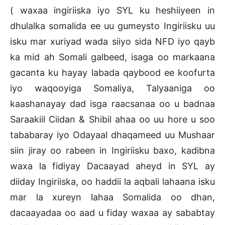
( waxaa ingiriiska iyo SYL ku heshiiyeen in
dhulalka somalida ee uu gumeysto Ingiriisku uu
isku mar xuriyad wada siiyo sida NFD iyo qayb
ka mid ah Somali galbeed, isaga oo markaana
gacanta ku hayay labada qaybood ee koofurta
iyo waqooyiga Somaliya, Talyaaniga oo
kaashanayay dad isga raacsanaa oo u badnaa
Saraakiil Ciidan & Shibil ahaa oo uu hore u soo
tababaray iyo Odayaal dhaqameed uu Mushaar
siin jiray oo rabeen in Ingiriisku baxo, kadibna
waxa la fidiyay Dacaayad aheyd in SYL ay
diiday Ingiriiska, oo haddii la aqbali lahaana isku
mar la xureyn lahaa Somalida oo dhan,
dacaayadaa oo aad u fiday waxaa ay sababtay