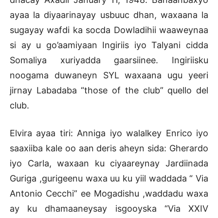
ayaa la diyaarinayay usbuuc dhan, waxaana la
sugayay wafdi ka socda Dowladihii waaweynaa
si ay u go’aamiyaan Ingiriis iyo Talyani cidda
Somaliya xuriyadda gaarsiinee. Ingiriisku
noogama duwaneyn SYL waxaana ugu yeeri
jirnay Labadaba “those of the club” quello del
club.
Elvira ayaa tiri: Anniga iyo walalkey Enrico iyo
saaxiiba kale oo aan deris aheyn sida: Gherardo
iyo Carla, waxaan ku ciyaareynay Jardiinada
Guriga ,gurigeenu waxa uu ku yiil waddada “ Via
Antonio Cecchi” ee Mogadishu ,waddadu waxa
ay ku dhamaaneysay isgooyska “Via XXIV