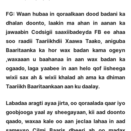
FG: Waan hubaa in qoraalkaan dood badani ka
dhalan doonto, laakin ma ahan in aanan ka
jawaabin Codsigii saaxiibadeyda FB ee ahaa
soo raadii Taariikhdii Xaawa Taako, aniguba
Baaritaanka ka hor wax badan kama ogeyn
,waxaaan u baahanaa in aan wax badan ka
ogaado, laga yaabee in aan helo qof iisheega
wixii sax ah & wixii khalad ah ama ka dhiman
Taariikh Baaritaankaan aan ku daalay.
Labadaa aragti ayaa jirta, oo qoraalada qaar iyo
goobjooga yaal ay sheegayaan, kii aad doonto
qaado, waxaa kale oo aan jeclaa lahaa in aad
sameyso Cilmi Baaris dheeri ah oo madax