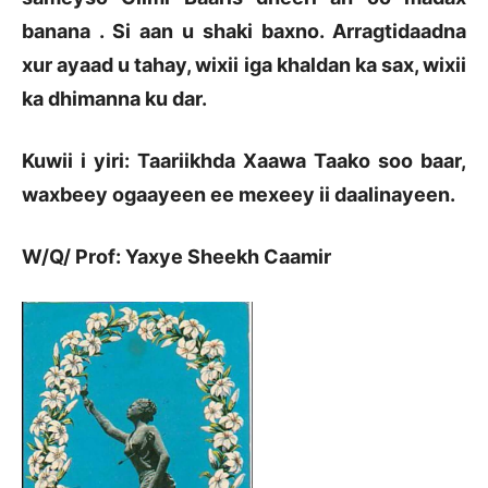
banana . Si aan u shaki baxno. Arragtidaadna
xur ayaad u tahay, wixii iga khaldan ka sax, wixii
ka dhimanna ku dar.
Kuwii i yiri: Taariikhda Xaawa Taako soo baar,
waxbeey ogaayeen ee mexeey ii daalinayeen.
W/Q/ Prof: Yaxye Sheekh Caamir