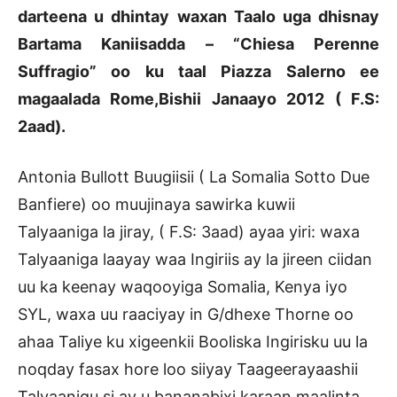
darteena u dhintay waxan Taalo uga dhisnay
Bartama Kaniisadda – “Chiesa Perenne
Suffragio” oo ku taal Piazza Salerno ee
magaalada Rome,Bishii Janaayo 2012 ( F.S:
2aad).
Antonia Bullott Buugiisii ( La Somalia Sotto Due
Banfiere) oo muujinaya sawirka kuwii
Talyaaniga la jiray, ( F.S: 3aad) ayaa yiri: waxa
Talyaaniga laayay waa Ingiriis ay la jireen ciidan
uu ka keenay waqooyiga Somalia, Kenya iyo
SYL, waxa uu raaciyay in G/dhexe Thorne oo
ahaa Taliye ku xigeenkii Booliska Ingirisku uu la
noqday fasax hore loo siiyay Taageerayaashii
Talyaanigu si ay u bananabixi karaan maalinta