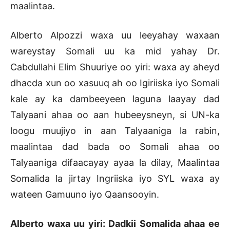
maalintaa.
Alberto Alpozzi waxa uu leeyahay waxaan
wareystay Somali uu ka mid yahay Dr.
Cabdullahi Elim Shuuriye oo yiri: waxa ay aheyd
dhacda xun oo xasuuq ah oo Igiriiska iyo Somali
kale ay ka dambeeyeen laguna laayay dad
Talyaani ahaa oo aan hubeeysneyn, si UN-ka
loogu muujiyo in aan Talyaaniga la rabin,
maalintaa dad bada oo Somali ahaa oo
Talyaaniga difaacayay ayaa la dilay, Maalintaa
Somalida la jirtay Ingriiska iyo SYL waxa ay
wateen Gamuuno iyo Qaansooyin.
Alberto waxa uu yiri: Dadkii Somalida ahaa ee