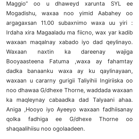
Maggio” oo u dhaweyd xarunta SYL ee
Mogadishu, waxaa noo yimid Aabahey oo
argagaxsan 11.00 subaxnimo waxa uu yiri :
Irdaha xira Magaaladu ma fiicno, wax yar kadib
waxaan maqalnay xabado iyo dad qeylinayo.
Waxaan naxtin ka dareenay wajiga
Booyaasteena Fatuma ,waxa ay fahamtay
dadka banaanku waxa ay ku qaylinayaan,
waxaan u cararny gurigii Taliyihii Ingiriiska oo
noo dhawaa G/dhexe Thorne, waddada waxaan
ka maqleynay cabaadka dad Talyaani ahaa.
Aniga ,Hooyo iyo Ayeeyo waxaan fadhiisanay
qolka fadhiga ee G/dhexe Thorne oo
shaqaalihiisu noo ogolaadeen.