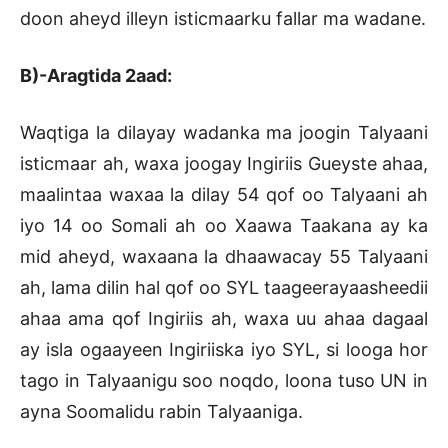
doon aheyd illeyn isticmaarku fallar ma wadane.
B)-Aragtida 2aad:
Waqtiga la dilayay wadanka ma joogin Talyaani
isticmaar ah, waxa joogay Ingiriis Gueyste ahaa,
maalintaa waxaa la dilay 54 qof oo Talyaani ah
iyo 14 oo Somali ah oo Xaawa Taakana ay ka
mid aheyd, waxaana la dhaawacay 55 Talyaani
ah, lama dilin hal qof oo SYL taageerayaasheedii
ahaa ama qof Ingiriis ah, waxa uu ahaa dagaal
ay isla ogaayeen Ingiriiska iyo SYL, si looga hor
tago in Talyaanigu soo noqdo, loona tuso UN in
ayna Soomalidu rabin Talyaaniga.