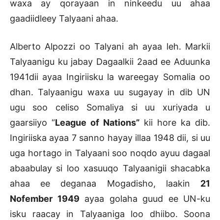
waxa ay qorayaan in ninkeedu uu ahaa
gaadiidleey Talyaani ahaa.
Alberto Alpozzi oo Talyani ah ayaa leh. Markii
Talyaanigu ku jabay Dagaalkii 2aad ee Aduunka
1941dii ayaa Ingiriisku la wareegay Somalia oo
dhan. Talyaanigu waxa uu sugayay in dib UN
ugu soo celiso Somaliya si uu xuriyada u
gaarsiiyo “
League of Nations”
kii hore ka dib.
Ingiriiska ayaa 7 sanno hayay illaa 1948 dii, si uu
uga hortago in Talyaani soo noqdo ayuu dagaal
abaabulay si loo xasuuqo Talyaanigii shacabka
ahaa ee deganaa Mogadisho, laakin
21
Nofember 1949
ayaa golaha guud ee UN-ku
isku raacay in Talyaaniga loo dhiibo. Soona