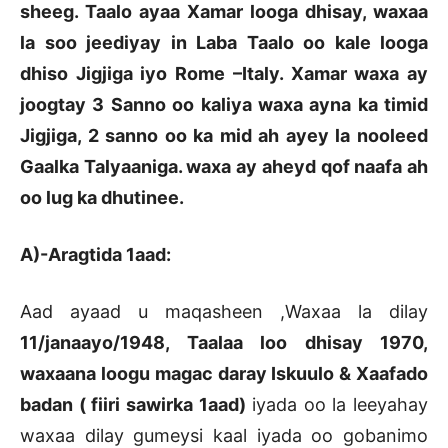
sheeg. Taalo ayaa Xamar looga dhisay, waxaa
la soo jeediyay in Laba Taalo oo kale looga
dhiso Jigjiga iyo Rome –Italy. Xamar waxa ay
joogtay 3 Sanno oo kaliya waxa ayna ka timid
Jigjiga, 2 sanno oo ka mid ah ayey la nooleed
Gaalka Talyaaniga. waxa ay aheyd qof naafa ah
oo lug ka dhutinee.
A)-Aragtida 1aad:
Aad ayaad u maqasheen ,Waxaa la dilay
11/janaayo/1948, Taalaa loo dhisay 1970,
waxaana loogu magac daray Iskuulo & Xaafado
badan ( fiiri sawirka 1aad)
iyada oo la leeyahay
waxaa dilay gumeysi kaal iyada oo gobanimo