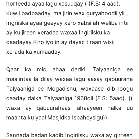
horteeda ayaa lagu xasuuqay ( (F.S: 4 aad).
Kuwii badbaaday, ma jirin wax guryahoodii yiil ,
Ingriiska ayaa geeyay xero xabsi ah weliba intii
ay ku jireen xeradaa waxaa Ingiriisku ka
qaadayay Kiro iyo in ay dayac tiraan wixii
xerada ka xumaaday.
Qaar ka mid ahaa dadkii Talyaaniga ee
maalintaa la dilay waxaa lagu aasay qabuuraha
Talyaaniga ee Mogadishu, waxaase dib loogu
qaaday dalka Talyaaniga 1968dii (F.S: 5aad). ((
waxa ay qabuurahaasi ahaayeen halka uu
maanta ku yaal Masjidka Isbaheysigu)).
Sannada badan kadib Ingiriisku waxa ay qirteen