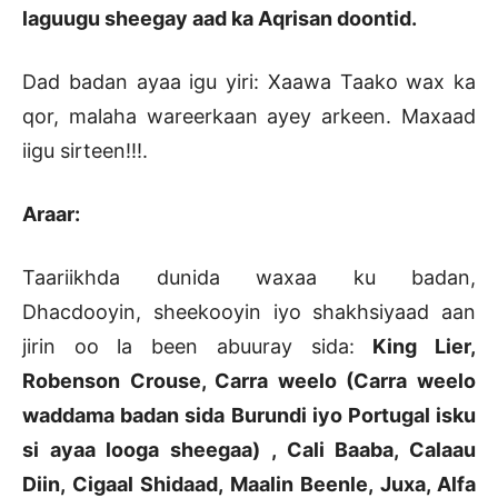
laguugu sheegay aad ka Aqrisan doontid.
Dad badan ayaa igu yiri: Xaawa Taako wax ka
qor, malaha wareerkaan ayey arkeen. Maxaad
iigu sirteen!!!.
Araar:
Taariikhda dunida waxaa ku badan,
Dhacdooyin, sheekooyin iyo shakhsiyaad aan
jirin oo la been abuuray sida:
King Lier,
Robenson Crouse, Carra weelo (Carra weelo
waddama badan sida Burundi iyo Portugal isku
si ayaa looga sheegaa) , Cali Baaba, Calaau
Diin, Cigaal Shidaad, Maalin Beenle, Juxa, Alfa