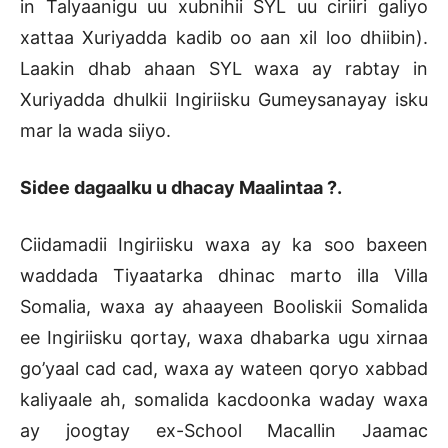
in Talyaanigu uu xubnihii SYL uu ciriiri galiyo
xattaa Xuriyadda kadib oo aan xil loo dhiibin).
Laakin dhab ahaan SYL waxa ay rabtay in
Xuriyadda dhulkii Ingiriisku Gumeysanayay isku
mar la wada siiyo.
Sidee dagaalku u dhacay Maalintaa ?.
Ciidamadii Ingiriisku waxa ay ka soo baxeen
waddada Tiyaatarka dhinac marto illa Villa
Somalia, waxa ay ahaayeen Booliskii Somalida
ee Ingiriisku qortay, waxa dhabarka ugu xirnaa
go’yaal cad cad, waxa ay wateen qoryo xabbad
kaliyaale ah, somalida kacdoonka waday waxa
ay joogtay ex-School Macallin Jaamac