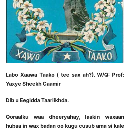
Labo Xaawa Taako ( tee sax ah?). W/Q: Prof:
Yaxye Sheekh Caamir
Dib u Eegidda Taariikhda.
Qoraalku waa dheeryahay, laakin waxaan
hubaa in wax badan oo kugu cusub ama si kale