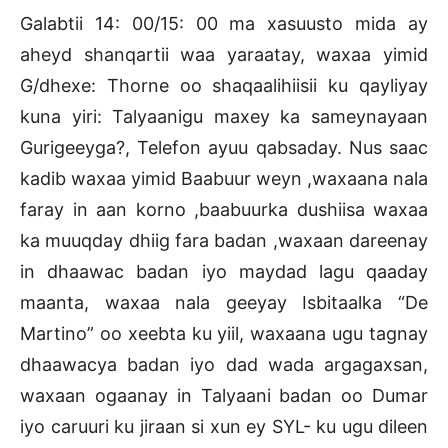
Galabtii 14: 00/15: 00 ma xasuusto mida ay
aheyd shanqartii waa yaraatay, waxaa yimid
G/dhexe: Thorne oo shaqaalihiisii ku qayliyay
kuna yiri: Talyaanigu maxey ka sameynayaan
Gurigeeyga?, Telefon ayuu qabsaday. Nus saac
kadib waxaa yimid Baabuur weyn ,waxaana nala
faray in aan korno ,baabuurka dushiisa waxaa
ka muuqday dhiig fara badan ,waxaan dareenay
in dhaawac badan iyo maydad lagu qaaday
maanta, waxaa nala geeyay Isbitaalka “De
Martino” oo xeebta ku yiil, waxaana ugu tagnay
dhaawacya badan iyo dad wada argagaxsan,
waxaan ogaanay in Talyaani badan oo Dumar
iyo caruuri ku jiraan si xun ey SYL- ku ugu dileen