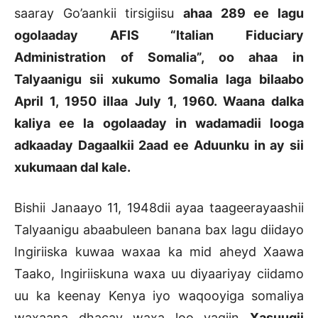
saaray Go’aankii tirsigiisu
ahaa 289 ee lagu
ogolaaday AFIS “Italian Fiduciary
Administration of Somalia”, oo ahaa in
Talyaanigu sii xukumo Somalia laga bilaabo
April 1, 1950 illaa July 1, 1960. Waana dalka
kaliya ee la ogolaaday in wadamadii looga
adkaaday Dagaalkii 2aad ee Aduunku in ay sii
xukumaan dal kale.
Bishii Janaayo 11, 1948dii ayaa taageerayaashii
Talyaanigu abaabuleen banana bax lagu diidayo
Ingiriiska kuwaa waxaa ka mid aheyd Xaawa
Taako, Ingiriiskuna waxa uu diyaariyay ciidamo
uu ka keenay Kenya iyo waqooyiga somaliya
waxaana dhacay waxa loo yaqiin
Xasuuqii