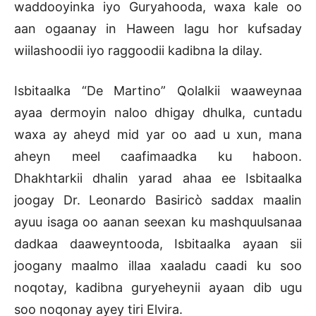
waddooyinka iyo Guryahooda, waxa kale oo
aan ogaanay in Haween lagu hor kufsaday
wiilashoodii iyo raggoodii kadibna la dilay.
Isbitaalka “De Martino” Qolalkii waaweynaa
ayaa dermoyin naloo dhigay dhulka, cuntadu
waxa ay aheyd mid yar oo aad u xun, mana
aheyn meel caafimaadka ku haboon.
Dhakhtarkii dhalin yarad ahaa ee Isbitaalka
joogay Dr. Leonardo Basiricò saddax maalin
ayuu isaga oo aanan seexan ku mashquulsanaa
dadkaa daaweyntooda, Isbitaalka ayaan sii
joogany maalmo illaa xaaladu caadi ku soo
noqotay, kadibna guryeheynii ayaan dib ugu
soo noqonay ayey tiri Elvira.