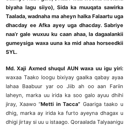
biyaha lagu siiyo), Sida ka muuqata sawirka
Taalada, wadnaha ma aheyn halka Falaartu uga
dhacday ee Afka ayey uga dhacday. Sabriye
naa’r gale wuxuu ku caan ahaa, la dagaalankii
gumeysiga waxa uuna ka mid ahaa horseedkii
SYL.
Md. Xaji Axmed shuqul AUN waxa uu igu yiri:
waxaa Taako loogu bixiyay gaalka qabay ayaa
lahaa Baabuur yar oo Jiib ah oo aan Fariin
laheyn, marka uu irida ka soo galo ayuu dhihi
jiray, Xaawo “
Metti in Tacca”
Gaariga taako u
dhig, marka ay irida ka furto ayeyna dhagax u
dhigi jirtay si uu u istaago. Qoraalada Talyaanigu