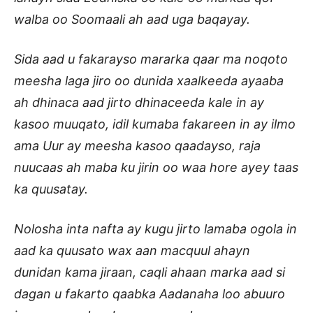
walba oo Soomaali ah aad uga baqayay.
Sida aad u fakarayso mararka qaar ma noqoto
meesha laga jiro oo dunida xaalkeeda ayaaba
ah dhinaca aad jirto dhinaceeda kale in ay
kasoo muuqato, idil kumaba fakareen in ay ilmo
ama Uur ay meesha kasoo qaadayso, raja
nuucaas ah maba ku jirin oo waa hore ayey taas
ka quusatay.
Nolosha inta nafta ay kugu jirto lamaba ogola in
aad ka quusato wax aan macquul ahayn
dunidan kama jiraan, caqli ahaan marka aad si
dagan u fakarto qaabka Aadanaha loo abuuro