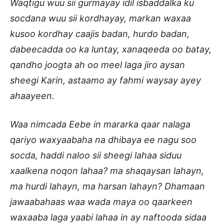
Waqtigu wuu sii gurmayay idil isbaddalka ku
socdana wuu sii kordhayay, markan waxaa
kusoo kordhay caajis badan, hurdo badan,
dabeecadda oo ka luntay, xanaqeeda oo batay,
qandho joogta ah oo meel laga jiro aysan
sheegi Karin, astaamo ay fahmi waysay ayey
ahaayeen.
Waa nimcada Eebe in mararka qaar nalaga
qariyo waxyaabaha na dhibaya ee nagu soo
socda, haddi naloo sii sheegi lahaa siduu
xaalkena noqon lahaa? ma shaqaysan lahayn,
ma hurdi lahayn, ma harsan lahayn? Dhamaan
jawaabahaas waa wada maya oo qaarkeen
waxaaba laga yaabi lahaa in ay naftooda sidaa