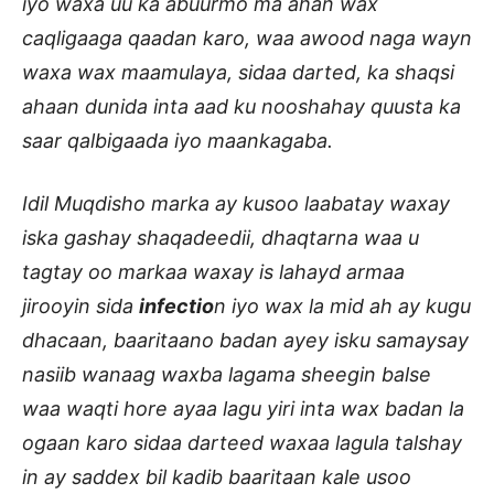
iyo waxa uu ka abuurmo ma ahan wax
caqligaaga qaadan karo, waa awood naga wayn
waxa wax maamulaya, sidaa darted, ka shaqsi
ahaan dunida inta aad ku nooshahay quusta ka
saar qalbigaada iyo maankagaba.
Idil Muqdisho marka ay kusoo laabatay waxay
iska gashay shaqadeedii, dhaqtarna waa u
tagtay oo markaa waxay is lahayd armaa
jirooyin sida
infectio
n iyo wax la mid ah ay kugu
dhacaan, baaritaano badan ayey isku samaysay
nasiib wanaag waxba lagama sheegin balse
waa waqti hore ayaa lagu yiri inta wax badan la
ogaan karo sidaa darteed waxaa lagula talshay
in ay saddex bil kadib baaritaan kale usoo