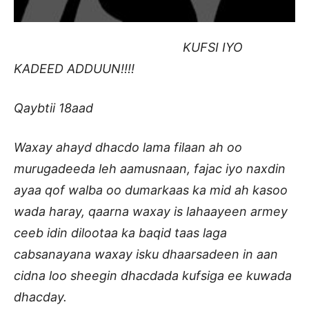
KUFSI IYO
KADEED ADDUUN!!!!
Qaybtii 18aad
Waxay ahayd dhacdo lama filaan ah oo
murugadeeda leh aamusnaan, fajac iyo naxdin
ayaa qof walba oo dumarkaas ka mid ah kasoo
wada haray, qaarna waxay is lahaayeen armey
ceeb idin dilootaa ka baqid taas laga
cabsanayana waxay isku dhaarsadeen in aan
cidna loo sheegin dhacdada kufsiga ee kuwada
dhacday.