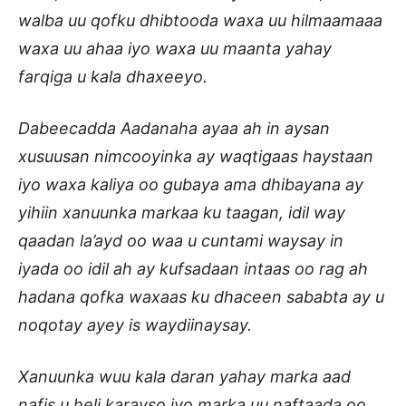
walba uu qofku dhibtooda waxa uu hilmaamaaa
waxa uu ahaa iyo waxa uu maanta yahay
farqiga u kala dhaxeeyo.
Dabeecadda Aadanaha ayaa ah in aysan
xusuusan nimcooyinka ay waqtigaas haystaan
iyo waxa kaliya oo gubaya ama dhibayana ay
yihiin xanuunka markaa ku taagan, idil way
qaadan la’ayd oo waa u cuntami waysay in
iyada oo idil ah ay kufsadaan intaas oo rag ah
hadana qofka waxaas ku dhaceen sababta ay u
noqotay ayey is waydiinaysay.
Xanuunka wuu kala daran yahay marka aad
nafis u heli karayso iyo marka uu naftaada oo