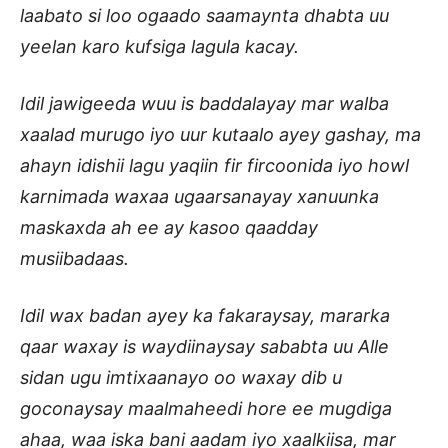
laabato si loo ogaado saamaynta dhabta uu
yeelan karo kufsiga lagula kacay.
Idil jawigeeda wuu is baddalayay mar walba
xaalad murugo iyo uur kutaalo ayey gashay, ma
ahayn idishii lagu yaqiin fir fircoonida iyo howl
karnimada waxaa ugaarsanayay xanuunka
maskaxda ah ee ay kasoo qaadday
musiibadaas.
Idil wax badan ayey ka fakaraysay, mararka
qaar waxay is waydiinaysay sababta uu Alle
sidan ugu imtixaanayo oo waxay dib u
goconaysay maalmaheedi hore ee mugdiga
ahaa, waa iska bani aadam iyo xaalkiisa, mar