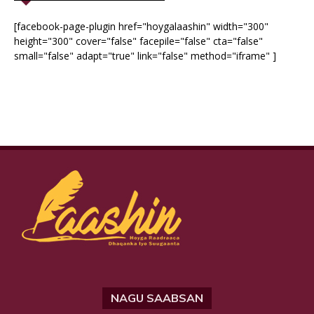
[facebook-page-plugin href="hoygalaashin" width="300"
height="300" cover="false" facepile="false" cta="false"
small="false" adapt="true" link="false" method="iframe" ]
NAGU SAABSAN