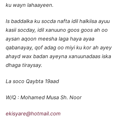
ku wayn lahaayeen.
Is baddalka ku socda nafta idil halkiisa ayuu
kasii socday, idil xanuuno goos goos ah oo
aysan aqoon meesha laga haya ayaa
qabanayay, qof adag oo miyi ku kor ah ayey
ahayd wax badan ayeyna xanuunadaas iska
dhaga tiraysay.
La soco Qaybta 19aad
W/Q : Mohamed Musa Sh. Noor
ekisyare@hotmail.com