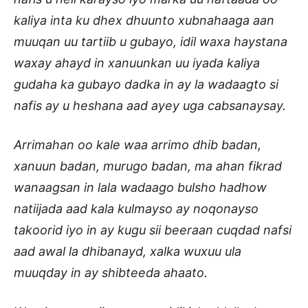
kaliya inta ku dhex dhuunto xubnahaaga aan
muuqan uu tartiib u gubayo, idil waxa haystana
waxay ahayd in xanuunkan uu iyada kaliya
gudaha ka gubayo dadka in ay la wadaagto si
nafis ay u heshana aad ayey uga cabsanaysay.
Arrimahan oo kale waa arrimo dhib badan,
xanuun badan, murugo badan, ma ahan fikrad
wanaagsan in lala wadaago bulsho hadhow
natiijada aad kala kulmayso ay noqonayso
takoorid iyo in ay kugu sii beeraan cuqdad nafsi
aad awal la dhibanayd, xalka wuxuu ula
muuqday in ay shibteeda ahaato.