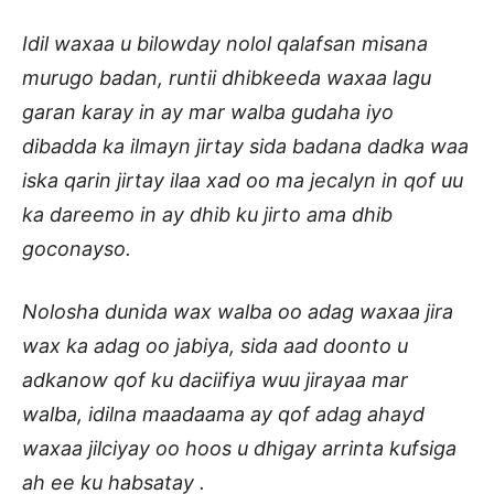
Idil waxaa u bilowday nolol qalafsan misana
murugo badan, runtii dhibkeeda waxaa lagu
garan karay in ay mar walba gudaha iyo
dibadda ka ilmayn jirtay sida badana dadka waa
iska qarin jirtay ilaa xad oo ma jecalyn in qof uu
ka dareemo in ay dhib ku jirto ama dhib
goconayso.
Nolosha dunida wax walba oo adag waxaa jira
wax ka adag oo jabiya, sida aad doonto u
adkanow qof ku daciifiya wuu jirayaa mar
walba, idilna maadaama ay qof adag ahayd
waxaa jilciyay oo hoos u dhigay arrinta kufsiga
ah ee ku habsatay .