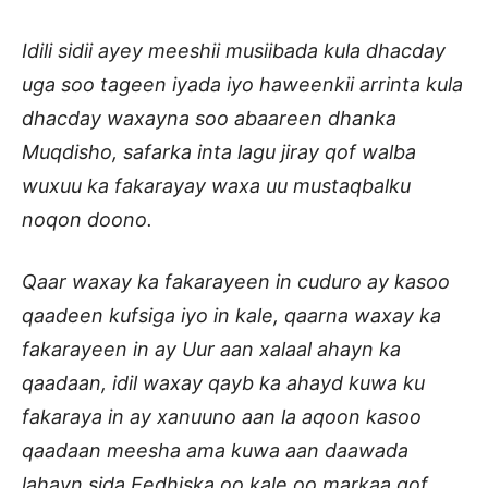
Idili sidii ayey meeshii musiibada kula dhacday
uga soo tageen iyada iyo haweenkii arrinta kula
dhacday waxayna soo abaareen dhanka
Muqdisho, safarka inta lagu jiray qof walba
wuxuu ka fakarayay waxa uu mustaqbalku
noqon doono.
Qaar waxay ka fakarayeen in cuduro ay kasoo
qaadeen kufsiga iyo in kale, qaarna waxay ka
fakarayeen in ay Uur aan xalaal ahayn ka
qaadaan, idil waxay qayb ka ahayd kuwa ku
fakaraya in ay xanuuno aan la aqoon kasoo
qaadaan meesha ama kuwa aan daawada
lahayn sida Eedhiska oo kale oo markaa qof