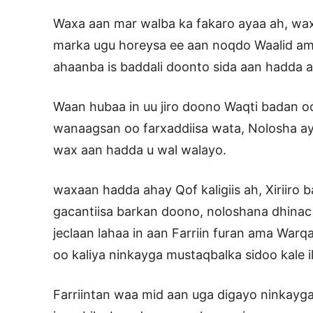
Waxa aan mar walba ka fakaro ayaa ah, wa
marka ugu horeysa ee aan noqdo Waalid ama
ahaanba is baddali doonto sida aan hadda 
Waan hubaa in uu jiro doono Waqti badan o
wanaagsan oo farxaddiisa wata, Nolosha a
wax aan hadda u wal walayo.
waxaan hadda ahay Qof kaligiis ah, Xiriiro
gacantiisa barkan doono, noloshana dhinac
jeclaan lahaa in aan Farriin furan ama War
oo kaliya ninkayga mustaqbalka sidoo kale
Farriintan waa mid aan uga digayo ninkayga