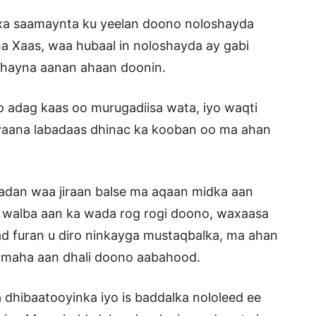
xa saamaynta ku yeelan doono noloshayda
 Xaas, waa hubaal in noloshayda ay gabi
ahayna aanan ahaan doonin.
o adag kaas oo murugadiisa wata, iyo waqti
yaana labadaas dhinac ka kooban oo ma ahan
 badan waa jiraan balse ma aqaan midka aan
 walba aan ka wada rog rogi doono, waxaasa
qad furan u diro ninkayga mustaqbalka, ma ahan
 ilmaha aan dhali doono aabahood.
 dhibaatooyinka iyo is baddalka nololeed ee