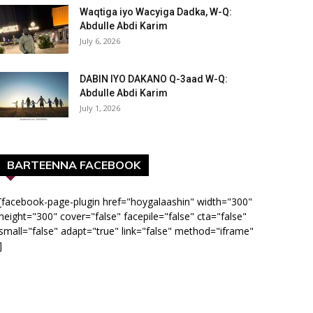
Waqtiga iyo Wacyiga Dadka, W-Q:
Abdulle Abdi Karim
July 6, 2026
DABIN IYO DAKANO Q-3aad W-Q:
Abdulle Abdi Karim
July 1, 2026
BARTEENNA FACEBOOK
[facebook-page-plugin href="hoygalaashin" width="300"
height="300" cover="false" facepile="false" cta="false"
small="false" adapt="true" link="false" method="iframe"
]