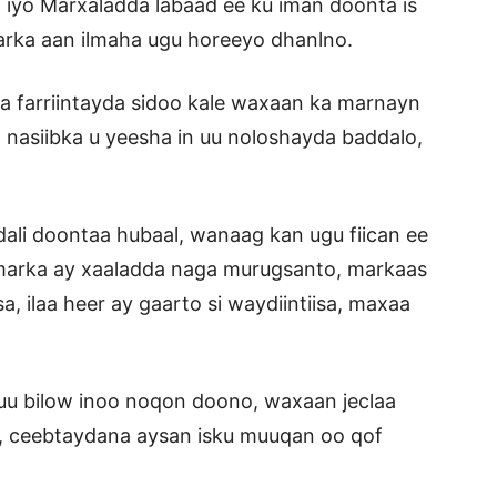
 iyo Marxaladda labaad ee ku iman doonta is
rka aan ilmaha ugu horeeyo dhanlno.
a farriintayda sidoo kale waxaan ka marnayn
 nasiibka u yeesha in uu noloshayda baddalo,
ali doontaa hubaal, wanaag kan ugu fiican ee
 marka ay xaaladda naga murugsanto, markaas
a, ilaa heer ay gaarto si waydiintiisa, maxaa
 bilow inoo noqon doono, waxaan jeclaa
, ceebtaydana aysan isku muuqan oo qof