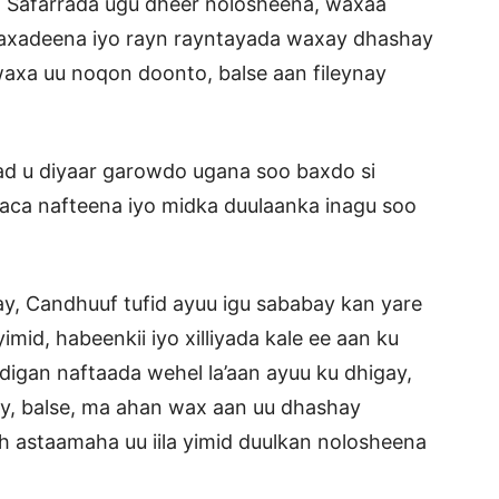
h Safarrada ugu dheer nolosheena, waxaa
aaxadeena iyo rayn rayntayada waxay dhashay
waxa uu noqon doonto, balse aan fileynay
d u diyaar garowdo ugana soo baxdo si
aca nafteena iyo midka duulaanka inagu soo
, Candhuuf tufid ayuu igu sababay kan yare
mid, habeenkii iyo xilliyada kale ee aan ku
digan naftaada wehel la’aan ayuu ku dhigay,
y, balse, ma ahan wax aan uu dhashay
 astaamaha uu iila yimid duulkan nolosheena