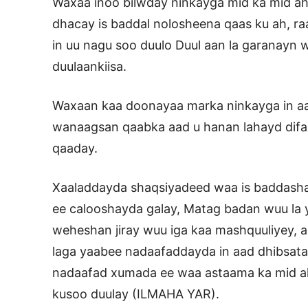
Waxaa inoo bilwday ninkayga mid ka mid a
dhacay is baddal nolosheena qaas ku ah, r
in uu nagu soo duulo Duul aan la garanayn 
duulaankiisa.
Waxaan kaa doonayaa marka ninkayga in aa
wanaagsan qaabka aad u hanan lahayd difa
qaaday.
Xaaladdayda shaqsiyadeed waa is baddashay
ee calooshayda galay, Matag badan wuu la yi
weheshan jiray wuu iga kaa mashquuliyey, a
laga yaabee nadaafaddayda in aad dhibsata
nadaafad xumada ee waa astaama ka mid ah
kusoo duulay (ILMAHA YAR).