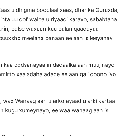
aas u dhigma boqolaal xaas, dhanka Quruxda,
inta uu qof walba u riyaaqi karayo, sababtana
urin, balse waxaan kuu balan qaadayaa
n buuxsho meelaha banaan ee aan is leeyahay
an kaa codsanayaa in dadaalka aan muujinayo
 samirto xaaladaha adage ee aan gali doono iyo
.
 wax Wanaag aan u arko ayaad u arki kartaa
n kugu xumeynayo, ee waa wanaag aan is