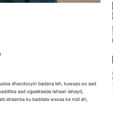
)
usisa dhacdooyin badana leh, kuwaas oo aad
 haddiiba aad ogaalkeeda lahaan lahayd,
bi ahaanba ku baddala waxaa ka mid ah,