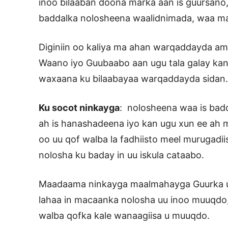
inoo bilaaban doona marka aan is guursano,
baddalka nolosheena waalidnimada, waa ma
Diginiin oo kaliya ma ahan warqaddayda am
Waano iyo Guubaabo aan ugu tala galay kan
waxaana ku bilaabayaa warqaddayda sidan.
Ku socot ninkayga
: nolosheena waa is badd
ah is hanashadeena iyo kan ugu xun ee ah
oo uu qof walba la fadhiisto meel murugadiis
nolosha ku baday in uu iskula cataabo.
Maadaama ninkayga maalmahayga Guurka uu
lahaa in macaanka nolosha uu inoo muuqdo
walba qofka kale wanaagiisa u muuqdo.