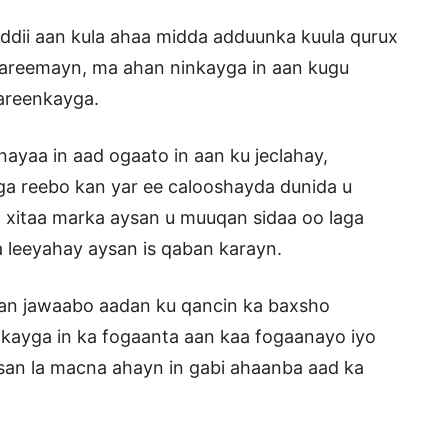
ddii aan kula ahaa midda adduunka kuula qurux
dareemayn, ma ahan ninkayga in aan kugu
areenkayga.
ayaa in aad ogaato in aan ku jeclahay,
aga reebo kan yar ee calooshayda dunida u
, xitaa marka aysan u muuqan sidaa oo laga
 leeyahay aysan is qaban karayn.
aan jawaabo aadan ku qancin ka baxsho
nkayga in ka fogaanta aan kaa fogaanayo iyo
san la macna ahayn in gabi ahaanba aad ka