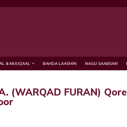
AL & MUUQAAL
BAHDA LAASHIN
NAGU SAABSAN
A. (WARQAD FURAN) Qore
oor