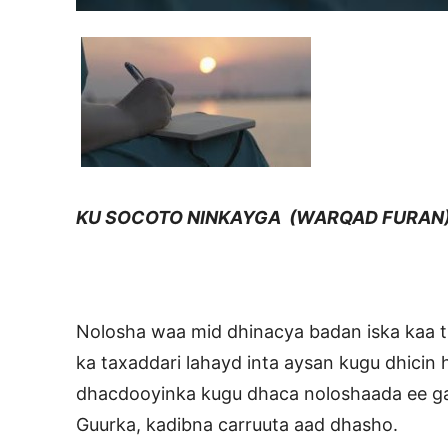
KU SOCOTO NINKAYGA (WARQAD FURAN
Nolosha waa mid dhinacya badan iska kaa t
ka taxaddari lahayd inta aysan kugu dhicin
dhacdooyinka kugu dhaca noloshaada ee ga
Guurka, kadibna carruuta aad dhasho.