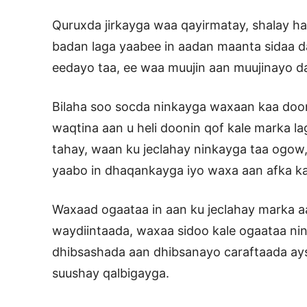
Quruxda jirkayga waa qayirmatay, shalay ha
badan laga yaabee in aadan maanta sidaa 
eedayo taa, ee waa muujin aan muujinayo d
Bilaha soo socda ninkayga waxaan kaa doon
waqtina aan u heli doonin qof kale marka l
tahay, waan ku jeclahay ninkayga taa ogow
yaabo in dhaqankayga iyo waxa aan afka ka
Waxaad ogaataa in aan ku jeclahay marka 
waydiintaada, waxaa sidoo kale ogaataa ni
dhibsashada aan dhibsanayo caraftaada ay
suushay qalbigayga.