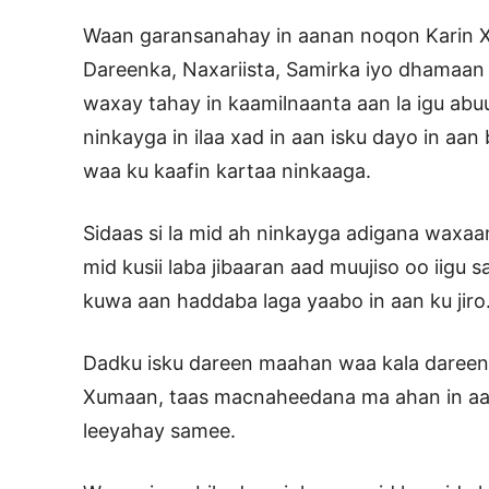
Waan garansanahay in aanan noqon Karin X
Dareenka, Naxariista, Samirka iyo dhamaan 
waxay tahay in kaamilnaanta aan la igu abu
ninkayga in ilaa xad in aan isku dayo in aa
waa ku kaafin kartaa ninkaaga.
Sidaas si la mid ah ninkayga adigana waxa
mid kusii laba jibaaran aad muujiso oo iigu
kuwa aan haddaba laga yaabo in aan ku jiro
Dadku isku dareen maahan waa kala dareen,
Xumaan, taas macnaheedana ma ahan in aa
leeyahay samee.