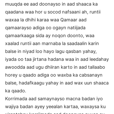
muuqda ee aad doonayso in aad shaaca ka
qaadana waa hor u socod nafsaani ah, runtii
waxaa la dhihi karaa waa Qamaar aad
qamaarayso adiga oo ogayn natiijada
qamaarkaaga sida ay noqon doonto, waa
xaalad runtii aan marnaba la saadaalin karin
balse in niyad loo hayo lagu qasban yahay,
iyada oo taa jirtana hadana waa in aad leedahay
awoodda aad ugu dhiiran karto in aad tallaabo
horey u qaado adiga oo waxba ka cabsanayn
balse, hadafkaagu yahay in aad wax uun shaaca
ka qaado.
Korrimada aad samaynayso macna badan iyo
wajiya badan ayey yeealan kartaa, waxaysa ku