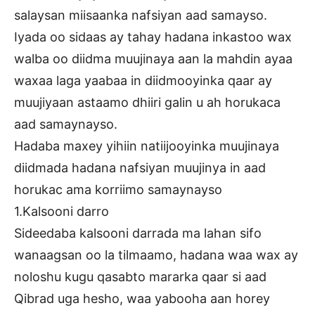
salaysan miisaanka nafsiyan aad samayso.
Iyada oo sidaas ay tahay hadana inkastoo wax
walba oo diidma muujinaya aan la mahdin ayaa
waxaa laga yaabaa in diidmooyinka qaar ay
muujiyaan astaamo dhiiri galin u ah horukaca
aad samaynayso.
Hadaba maxey yihiin natiijooyinka muujinaya
diidmada hadana nafsiyan muujinya in aad
horukac ama korriimo samaynayso
1.Kalsooni darro
Sideedaba kalsooni darrada ma lahan sifo
wanaagsan oo la tilmaamo, hadana waa wax ay
noloshu kugu qasabto mararka qaar si aad
Qibrad uga hesho, waa yabooha aan horey