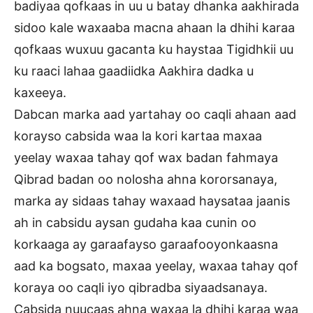
badiyaa qofkaas in uu u batay dhanka aakhirada
sidoo kale waxaaba macna ahaan la dhihi karaa
qofkaas wuxuu gacanta ku haystaa Tigidhkii uu
ku raaci lahaa gaadiidka Aakhira dadka u
kaxeeya.
Dabcan marka aad yartahay oo caqli ahaan aad
korayso cabsida waa la kori kartaa maxaa
yeelay waxaa tahay qof wax badan fahmaya
Qibrad badan oo nolosha ahna kororsanaya,
marka ay sidaas tahay waxaad haysataa jaanis
ah in cabsidu aysan gudaha kaa cunin oo
korkaaga ay garaafayso garaafooyonkaasna
aad ka bogsato, maxaa yeelay, waxaa tahay qof
koraya oo caqli iyo qibradba siyaadsanaya.
Cabsida nuucaas ahna waxaa la dhihi karaa waa