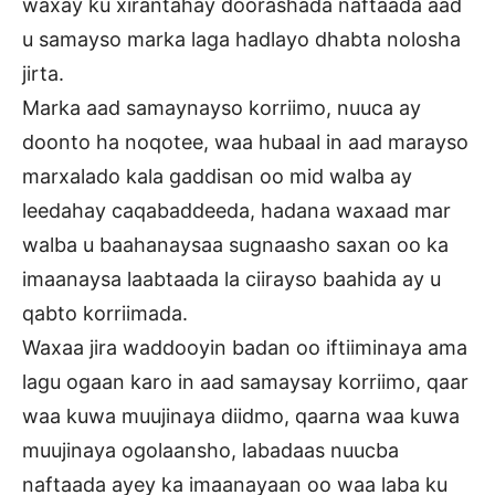
waxay ku xirantahay doorashada naftaada aad
u samayso marka laga hadlayo dhabta nolosha
jirta.
Marka aad samaynayso korriimo, nuuca ay
doonto ha noqotee, waa hubaal in aad marayso
marxalado kala gaddisan oo mid walba ay
leedahay caqabaddeeda, hadana waxaad mar
walba u baahanaysaa sugnaasho saxan oo ka
imaanaysa laabtaada la ciirayso baahida ay u
qabto korriimada.
Waxaa jira waddooyin badan oo iftiiminaya ama
lagu ogaan karo in aad samaysay korriimo, qaar
waa kuwa muujinaya diidmo, qaarna waa kuwa
muujinaya ogolaansho, labadaas nuucba
naftaada ayey ka imaanayaan oo waa laba ku