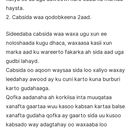
haysta.
2. Cabsida waa qodobkeena 2aad.
Sideedaba cabsida waa waxa ugu xun ee
noloshaada kugu dhaca, waxaasa kasii xun
marka aad ku wareerto fakarka ah sida aad uga
gudbi lahayd.
Cabsida oo aqoon waysaa sida loo xaliyo waxay
leedahay awood ay ku cuni karto kuna burburi
karto gudahaaga.
Qofka aadanaha ah korkiisa inta muuqataa
xanafta gaartaa wuu kasoo kabsan kartaa balse
xanafta gudaha qofka ay gaarto sida uu kusoo
kabsado way adagtahay oo waxaaba loo