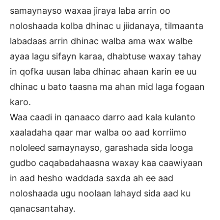
samaynayso waxaa jiraya laba arrin oo
noloshaada kolba dhinac u jiidanaya, tilmaanta
labadaas arrin dhinac walba ama wax walbe
ayaa lagu sifayn karaa, dhabtuse waxay tahay
in qofka uusan laba dhinac ahaan karin ee uu
dhinac u bato taasna ma ahan mid laga fogaan
karo.
Waa caadi in qanaaco darro aad kala kulanto
xaaladaha qaar mar walba oo aad korriimo
nololeed samaynayso, garashada sida looga
gudbo caqabadahaasna waxay kaa caawiyaan
in aad hesho waddada saxda ah ee aad
noloshaada ugu noolaan lahayd sida aad ku
qanacsantahay.