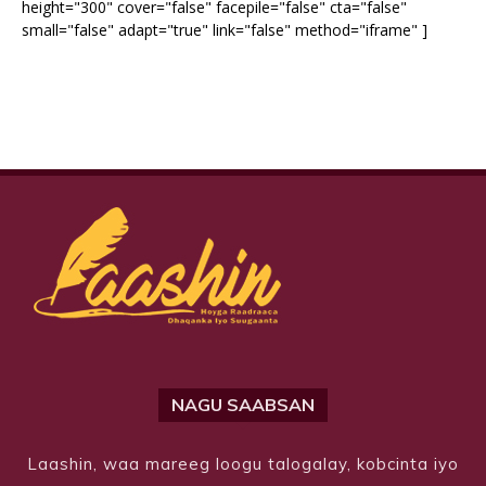
height="300" cover="false" facepile="false" cta="false"
small="false" adapt="true" link="false" method="iframe" ]
NAGU SAABSAN
Laashin, waa mareeg loogu talogalay, kobcinta iyo