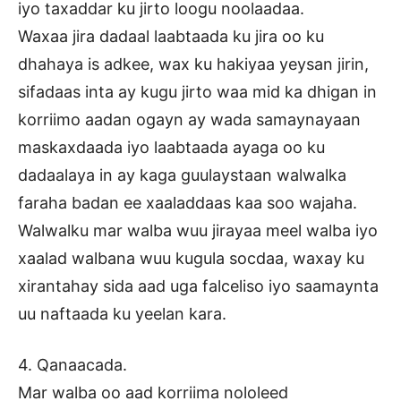
iyo taxaddar ku jirto loogu noolaadaa.
Waxaa jira dadaal laabtaada ku jira oo ku
dhahaya is adkee, wax ku hakiyaa yeysan jirin,
sifadaas inta ay kugu jirto waa mid ka dhigan in
korriimo aadan ogayn ay wada samaynayaan
maskaxdaada iyo laabtaada ayaga oo ku
dadaalaya in ay kaga guulaystaan walwalka
faraha badan ee xaaladdaas kaa soo wajaha.
Walwalku mar walba wuu jirayaa meel walba iyo
xaalad walbana wuu kugula socdaa, waxay ku
xirantahay sida aad uga falceliso iyo saamaynta
uu naftaada ku yeelan kara.
4. Qanaacada.
Mar walba oo aad korriima nololeed