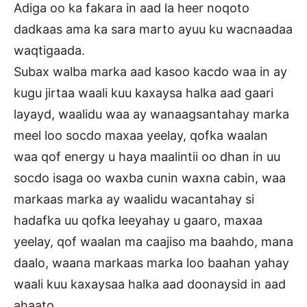
Adiga oo ka fakara in aad la heer noqoto
dadkaas ama ka sara marto ayuu ku wacnaadaa
waqtigaada.
Subax walba marka aad kasoo kacdo waa in ay
kugu jirtaa waali kuu kaxaysa halka aad gaari
layayd, waalidu waa ay wanaagsantahay marka
meel loo socdo maxaa yeelay, qofka waalan
waa qof energy u haya maalintii oo dhan in uu
socdo isaga oo waxba cunin waxna cabin, waa
markaas marka ay waalidu wacantahay si
hadafka uu qofka leeyahay u gaaro, maxaa
yeelay, qof waalan ma caajiso ma baahdo, mana
daalo, waana markaas marka loo baahan yahay
waali kuu kaxaysaa halka aad doonaysid in aad
ahaato.