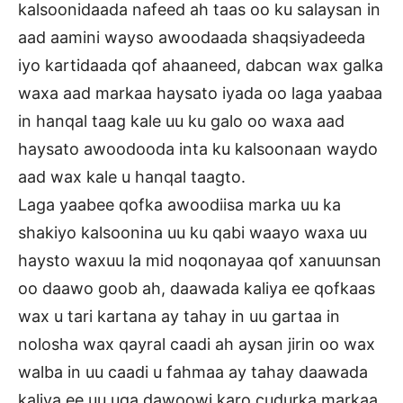
kalsoonidaada nafeed ah taas oo ku salaysan in
aad aamini wayso awoodaada shaqsiyadeeda
iyo kartidaada qof ahaaneed, dabcan wax galka
waxa aad markaa haysato iyada oo laga yaabaa
in hanqal taag kale uu ku galo oo waxa aad
haysato awoodooda inta ku kalsoonaan waydo
aad wax kale u hanqal taagto.
Laga yaabee qofka awoodiisa marka uu ka
shakiyo kalsoonina uu ku qabi waayo waxa uu
haysto waxuu la mid noqonayaa qof xanuunsan
oo daawo goob ah, daawada kaliya ee qofkaas
wax u tari kartana ay tahay in uu gartaa in
nolosha wax qayral caadi ah aysan jirin oo wax
walba in uu caadi u fahmaa ay tahay daawada
kaliya ee uu uga dawoowi karo cudurka markaa