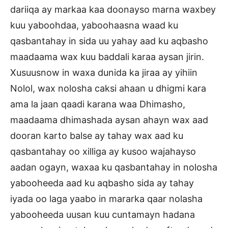
dariiqa ay markaa kaa doonayso marna waxbey
kuu yaboohdaa, yaboohaasna waad ku
qasbantahay in sida uu yahay aad ku aqbasho
maadaama wax kuu baddali karaa aysan jirin.
Xusuusnow in waxa dunida ka jiraa ay yihiin
Nolol, wax nolosha caksi ahaan u dhigmi kara
ama la jaan qaadi karana waa Dhimasho,
maadaama dhimashada aysan ahayn wax aad
dooran karto balse ay tahay wax aad ku
qasbantahay oo xilliga ay kusoo wajahayso
aadan ogayn, waxaa ku qasbantahay in nolosha
yabooheeda aad ku aqbasho sida ay tahay
iyada oo laga yaabo in mararka qaar nolasha
yabooheeda uusan kuu cuntamayn hadana