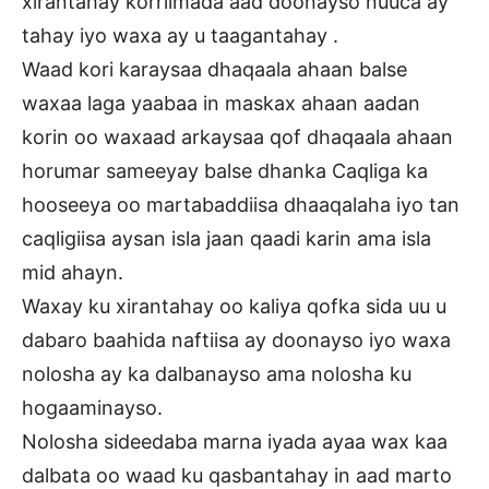
xirantahay korriimada aad doonayso nuuca ay
tahay iyo waxa ay u taagantahay .
Waad kori karaysaa dhaqaala ahaan balse
waxaa laga yaabaa in maskax ahaan aadan
korin oo waxaad arkaysaa qof dhaqaala ahaan
horumar sameeyay balse dhanka Caqliga ka
hooseeya oo martabaddiisa dhaaqalaha iyo tan
caqligiisa aysan isla jaan qaadi karin ama isla
mid ahayn.
Waxay ku xirantahay oo kaliya qofka sida uu u
dabaro baahida naftiisa ay doonayso iyo waxa
nolosha ay ka dalbanayso ama nolosha ku
hogaaminayso.
Nolosha sideedaba marna iyada ayaa wax kaa
dalbata oo waad ku qasbantahay in aad marto