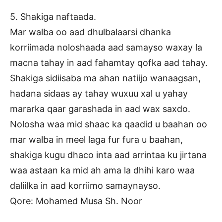
5. Shakiga naftaada.
Mar walba oo aad dhulbalaarsi dhanka
korriimada noloshaada aad samayso waxay la
macna tahay in aad fahamtay qofka aad tahay.
Shakiga sidiisaba ma ahan natiijo wanaagsan,
hadana sidaas ay tahay wuxuu xal u yahay
mararka qaar garashada in aad wax saxdo.
Nolosha waa mid shaac ka qaadid u baahan oo
mar walba in meel laga fur fura u baahan,
shakiga kugu dhaco inta aad arrintaa ku jirtana
waa astaan ka mid ah ama la dhihi karo waa
daliilka in aad korriimo samaynayso.
Qore: Mohamed Musa Sh. Noor