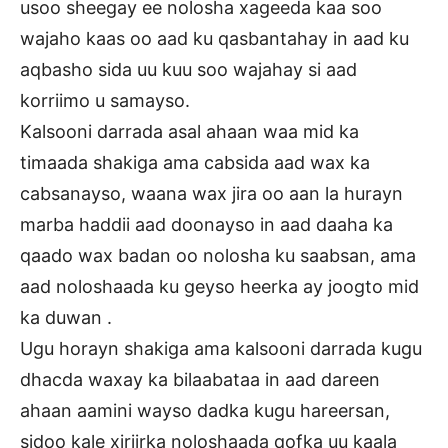
usoo sheegay ee nolosha xageeda kaa soo
wajaho kaas oo aad ku qasbantahay in aad ku
aqbasho sida uu kuu soo wajahay si aad
korriimo u samayso.
Kalsooni darrada asal ahaan waa mid ka
timaada shakiga ama cabsida aad wax ka
cabsanayso, waana wax jira oo aan la hurayn
marba haddii aad doonayso in aad daaha ka
qaado wax badan oo nolosha ku saabsan, ama
aad noloshaada ku geyso heerka ay joogto mid
ka duwan .
Ugu horayn shakiga ama kalsooni darrada kugu
dhacda waxay ka bilaabataa in aad dareen
ahaan aamini wayso dadka kugu hareersan,
sidoo kale xiriirka noloshaada qofka uu kaala