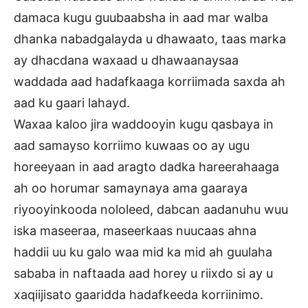
damaca kugu guubaabsha in aad mar walba
dhanka nabadgalayda u dhawaato, taas marka
ay dhacdana waxaad u dhawaanaysaa
waddada aad hadafkaaga korriimada saxda ah
aad ku gaari lahayd.
Waxaa kaloo jira waddooyin kugu qasbaya in
aad samayso korriimo kuwaas oo ay ugu
horeeyaan in aad aragto dadka hareerahaaga
ah oo horumar samaynaya ama gaaraya
riyooyinkooda nololeed, dabcan aadanuhu wuu
iska maseeraa, maseerkaas nuucaas ahna
haddii uu ku galo waa mid ka mid ah guulaha
sababa in naftaada aad horey u riixdo si ay u
xaqiijisato gaaridda hadafkeeda korriinimo.