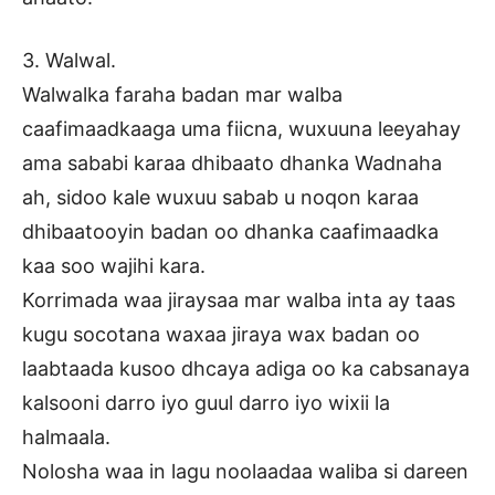
3. Walwal.
Walwalka faraha badan mar walba
caafimaadkaaga uma fiicna, wuxuuna leeyahay
ama sababi karaa dhibaato dhanka Wadnaha
ah, sidoo kale wuxuu sabab u noqon karaa
dhibaatooyin badan oo dhanka caafimaadka
kaa soo wajihi kara.
Korrimada waa jiraysaa mar walba inta ay taas
kugu socotana waxaa jiraya wax badan oo
laabtaada kusoo dhcaya adiga oo ka cabsanaya
kalsooni darro iyo guul darro iyo wixii la
halmaala.
Nolosha waa in lagu noolaadaa waliba si dareen