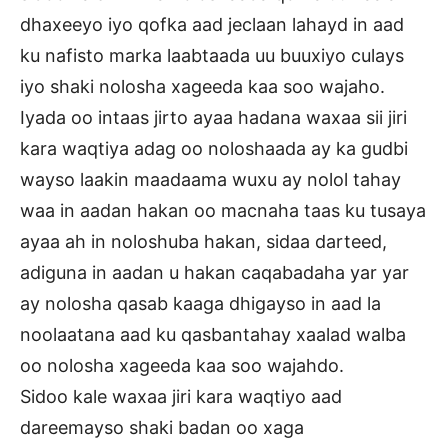
dhaxeeyo iyo qofka aad jeclaan lahayd in aad
ku nafisto marka laabtaada uu buuxiyo culays
iyo shaki nolosha xageeda kaa soo wajaho.
Iyada oo intaas jirto ayaa hadana waxaa sii jiri
kara waqtiya adag oo noloshaada ay ka gudbi
wayso laakin maadaama wuxu ay nolol tahay
waa in aadan hakan oo macnaha taas ku tusaya
ayaa ah in noloshuba hakan, sidaa darteed,
adiguna in aadan u hakan caqabadaha yar yar
ay nolosha qasab kaaga dhigayso in aad la
noolaatana aad ku qasbantahay xaalad walba
oo nolosha xageeda kaa soo wajahdo.
Sidoo kale waxaa jiri kara waqtiyo aad
dareemayso shaki badan oo xaga