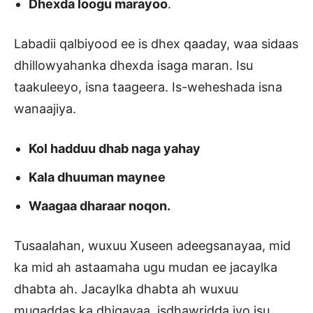
Dhexda loogu marayoo
.
Labadii qalbiyood ee is dhex qaaday, waa sidaas
dhillowyahanka dhexda isaga maran. Isu
taakuleeyo, isna taageera. Is-weheshada isna
wanaajiya.
Kol hadduu dhab naga yahay
Kala dhuuman maynee
Waagaa dharaar noqon.
Tusaalahan, wuxuu Xuseen adeegsanayaa, mid
ka mid ah astaamaha ugu mudan ee jacaylka
dhabta ah. Jacaylka dhabta ah wuxuu
muqaddas ka dhigayaa, isdhawridda iyo isu