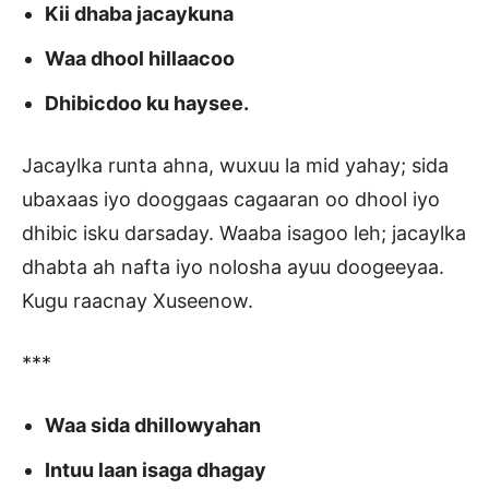
Kii dhaba jacaykuna
Waa dhool hillaacoo
Dhibicdoo ku haysee.
Jacaylka runta ahna, wuxuu la mid yahay; sida
ubaxaas iyo dooggaas cagaaran oo dhool iyo
dhibic isku darsaday. Waaba isagoo leh; jacaylka
dhabta ah nafta iyo nolosha ayuu doogeeyaa.
Kugu raacnay Xuseenow.
***
Waa sida dhillowyahan
Intuu laan isaga dhagay