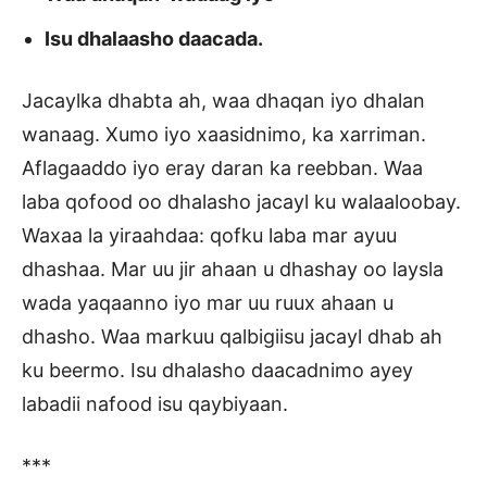
Isu dhalaasho daacada.
Jacaylka dhabta ah, waa dhaqan iyo dhalan
wanaag. Xumo iyo xaasidnimo, ka xarriman.
Aflagaaddo iyo eray daran ka reebban. Waa
laba qofood oo dhalasho jacayl ku walaaloobay.
Waxaa la yiraahdaa: qofku laba mar ayuu
dhashaa. Mar uu jir ahaan u dhashay oo laysla
wada yaqaanno iyo mar uu ruux ahaan u
dhasho. Waa markuu qalbigiisu jacayl dhab ah
ku beermo. Isu dhalasho daacadnimo ayey
labadii nafood isu qaybiyaan.
***