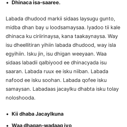
Dhinaca isa-saaree.
Labada dhudood markii sidaas laysugu gunto,
midba dhan bay u loodsamaysaa. Iyadoo tii kale
dhinaca ku ciriirinaysa, kana taakaynaysa. Way
isu dheellitiran yihiin labada dhudood, way isla
egyihiin. Isku jin, isu dhigan weeyaan. Waa
sidaas labadii qalbiyood ee dhinacyada isu
saaran. Labada ruux ee isku niiban. Labada
nafood ee isku soohan. Labada qofee isku
samaysan. Labadaas jacaylku dhabta isku tolay
noloshooda.
Kii dhaba Jacaylkuna
Waa dhaqan-wadaag iyo