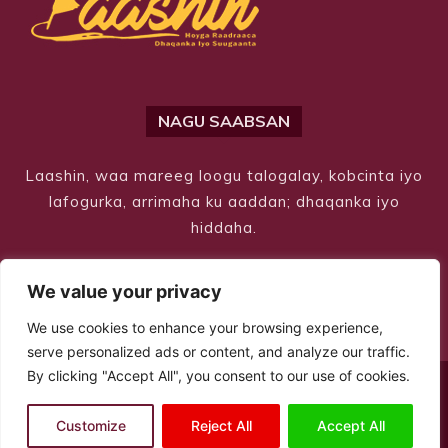
NAGU SAABSAN
Laashin, waa mareeg loogu talogalay, kobcinta iyo
lafogurka, arrimaha ku aaddan; dhaqanka iyo
hiddaha.
We value your privacy
We use cookies to enhance your browsing experience,
serve personalized ads or content, and analyze our traffic.
By clicking "Accept All", you consent to our use of cookies.
© Copyright 2026 – Laashin. All Rights Reserved
Customize
Reject All
Accept All
Site Designed by
ILEYS INC.