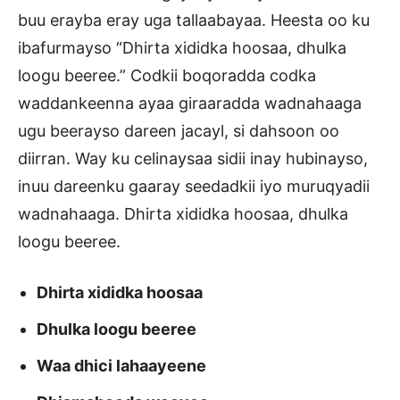
buu erayba eray uga tallaabayaa. Heesta oo ku
ibafurmayso “Dhirta xididka hoosaa, dhulka
loogu beeree.” Codkii boqoradda codka
waddankeenna ayaa giraaradda wadnahaaga
ugu beerayso dareen jacayl, si dahsoon oo
diirran. Way ku celinaysaa sidii inay hubinayso,
inuu dareenku gaaray seedadkii iyo muruqyadii
wadnahaaga. Dhirta xididka hoosaa, dhulka
loogu beeree.
Dhirta xididka hoosaa
Dhulka loogu beeree
Waa dhici lahaayeene