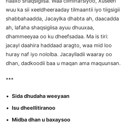
naaxo shaqsigiisa. Waa cilminafsiyoo, Xuseen
wuu ka sii xeeldheeraaday tilmaantii iyo tiigsigii
shabbahaadda, Jacaylka dhabta ah, daacadda
ah, lafaha shaqsigiisa ayuu dhuuxaa,
dhammeeyaa oo ku dheefsadaa. Ma is tiri:
jacayl daahira haddaad aragto, waa mid loo
huray naf iyo nololba. Jacaylladii waaray oo
dhan, dadkoodii baa u maqan ama maquunsan.
***
Sida dhudaha weeyaan
Isu dheellitiranoo
Midba dhan u baxaysoo