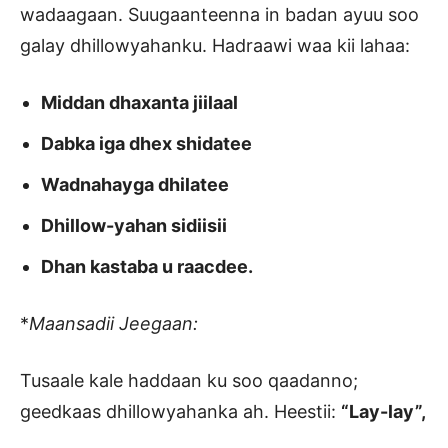
wadaagaan. Suugaanteenna in badan ayuu soo
galay dhillowyahanku. Hadraawi waa kii lahaa:
Middan dhaxanta jiilaal
Dabka iga dhex shidatee
Wadnahayga dhilatee
Dhillow-yahan sidiisii
Dhan kastaba u raacdee.
*
Maansadii Jeegaan:
Tusaale kale haddaan ku soo qaadanno;
geedkaas dhillowyahanka ah. Heestii:
“Lay-lay”,