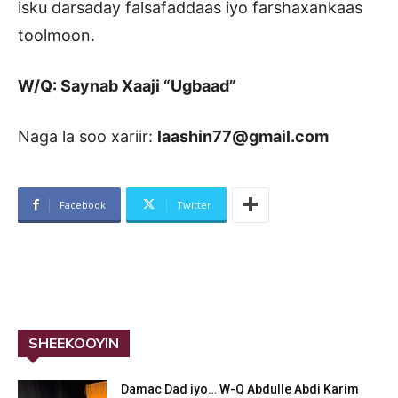
isku darsaday falsafaddaas iyo farshaxankaas
toolmoon.
W/Q: Saynab Xaaji “Ugbaad”
Naga la soo xariir:
laashin77@gmail.com
Facebook
Twitter
SHEEKOOYIN
Damac Dad iyo… W-Q Abdulle Abdi Karim