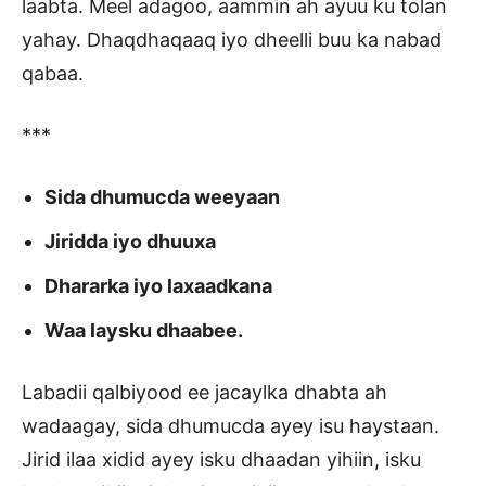
laabta. Meel adagoo, aammin ah ayuu ku tolan
yahay. Dhaqdhaqaaq iyo dheelli buu ka nabad
qabaa.
***
Sida dhumucda weeyaan
Jiridda iyo dhuuxa
Dhararka iyo laxaadkana
Waa laysku dhaabee.
Labadii qalbiyood ee jacaylka dhabta ah
wadaagay, sida dhumucda ayey isu haystaan.
Jirid ilaa xidid ayey isku dhaadan yihiin, isku