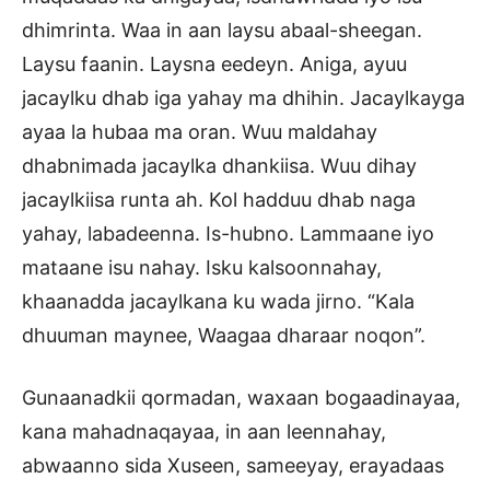
dhimrinta. Waa in aan laysu abaal-sheegan.
Laysu faanin. Laysna eedeyn. Aniga, ayuu
jacaylku dhab iga yahay ma dhihin. Jacaylkayga
ayaa la hubaa ma oran. Wuu maldahay
dhabnimada jacaylka dhankiisa. Wuu dihay
jacaylkiisa runta ah. Kol hadduu dhab naga
yahay, labadeenna. Is-hubno. Lammaane iyo
mataane isu nahay. Isku kalsoonnahay,
khaanadda jacaylkana ku wada jirno. “Kala
dhuuman maynee, Waagaa dharaar noqon”.
Gunaanadkii qormadan, waxaan bogaadinayaa,
kana mahadnaqayaa, in aan leennahay,
abwaanno sida Xuseen, sameeyay, erayadaas