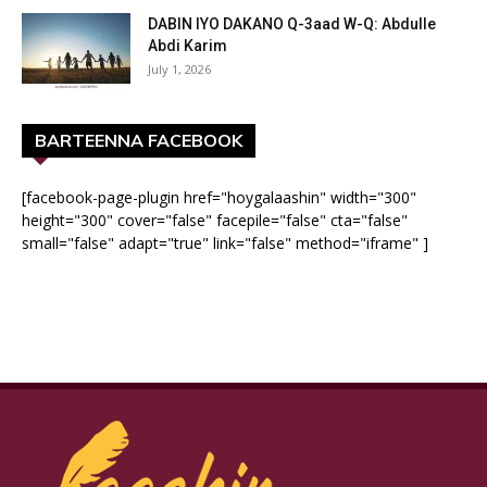
DABIN IYO DAKANO Q-3aad W-Q: Abdulle
Abdi Karim
July 1, 2026
BARTEENNA FACEBOOK
[facebook-page-plugin href="hoygalaashin" width="300"
height="300" cover="false" facepile="false" cta="false"
small="false" adapt="true" link="false" method="iframe" ]