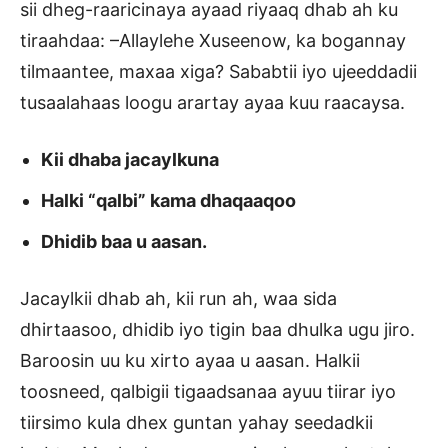
sii dheg-raaricinaya ayaad riyaaq dhab ah ku
tiraahdaa: –Allaylehe Xuseenow, ka bogannay
tilmaantee, maxaa xiga? Sababtii iyo ujeeddadii
tusaalahaas loogu arartay ayaa kuu raacaysa.
Kii dhaba jacaylkuna
Halki “qalbi” kama dhaqaaqoo
Dhidib baa u aasan.
Jacaylkii dhab ah, kii run ah, waa sida
dhirtaasoo, dhidib iyo tigin baa dhulka ugu jiro.
Baroosin uu ku xirto ayaa u aasan. Halkii
toosneed, qalbigii tigaadsanaa ayuu tiirar iyo
tiirsimo kula dhex guntan yahay seedadkii