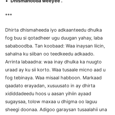
Dhismahooda weeyee .
***
Dhirta dhismaheeda iyo adkaanteedu dhulka
fog buu si qotadheer ugu duugan yahay, laba
sababoodba. Tan koobaad: Waa inaysan liicin,
sahalna ku siiban oo teedkeedu adkaado.
Arrinta labaadna: waa inay dhulka ka nuugto
uraad ay ku sii korto. Waa tusaale micno aad u
fog tebinaya. Waa misaal habboon. Markaad
qaadato erayadan, xusuusato in ay dhirta
xididdadeedu hoos u aasan yihiin ayaad
sugaysaa, tolow maxaa u dhigma oo laguu
sheegi doonaa. Adigoo garaysan tusaalahii una