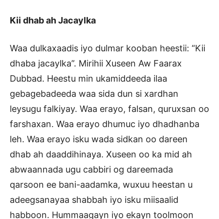
Kii dhab ah Jacaylka
Waa dulkaxaadis iyo dulmar kooban heestii: “Kii
dhaba jacaylka”. Mirihii Xuseen Aw Faarax
Dubbad. Heestu min ukamiddeeda ilaa
gebagebadeeda waa sida dun si xardhan
leysugu falkiyay. Waa erayo, falsan, quruxsan oo
farshaxan. Waa erayo dhumuc iyo dhadhanba
leh. Waa erayo isku wada sidkan oo dareen
dhab ah daaddihinaya. Xuseen oo ka mid ah
abwaannada ugu cabbiri og dareemada
qarsoon ee bani-aadamka, wuxuu heestan u
adeegsanayaa shabbah iyo isku miisaalid
habboon. Hummaagayn iyo ekayn toolmoon