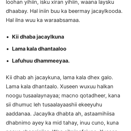
loohan yihiin, isku xiran yihiin, waana laysku
dhaabay. Hal iniin buu ka beermay jacaylkooda.
Hal ilna wuu ka waraabsamaa.
Kii dhaba jacaylkuna
Lama kala dhantaaloo
Lafuhuu dhammeeyaa.
Kii dhab ah jacaykuna, lama kala dhex galo.
Lama kala dhantaalo. Xuseen wuxuu halkan
noogu tusaalaynayaa; macno qotadheer, kana
sii dhumuc leh tusaalayaashii ekeeyuhu
aaddanaa. Jacaylka dhabta ah, astaamihiisa
dhabnimo ayey ka mid tahay, inuu cuno, kuna