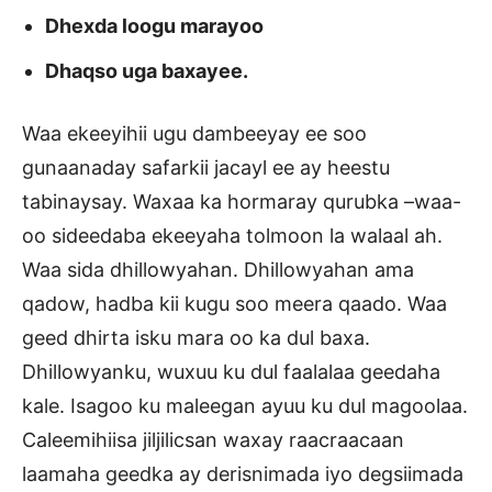
Dhexda loogu marayoo
Dhaqso uga baxayee.
Waa ekeeyihii ugu dambeeyay ee soo
gunaanaday safarkii jacayl ee ay heestu
tabinaysay. Waxaa ka hormaray qurubka –waa-
oo sideedaba ekeeyaha tolmoon la walaal ah.
Waa sida dhillowyahan. Dhillowyahan ama
qadow, hadba kii kugu soo meera qaado. Waa
geed dhirta isku mara oo ka dul baxa.
Dhillowyanku, wuxuu ku dul faalalaa geedaha
kale. Isagoo ku maleegan ayuu ku dul magoolaa.
Caleemihiisa jiljilicsan waxay raacraacaan
laamaha geedka ay derisnimada iyo degsiimada