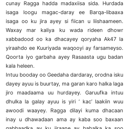
cunay Ragga hadda madaxiisa sida. Hurdada
isaga loogu magac-daray ee Barqa-libaaxa
isaga oo ku jira ayey si fiican u liishaameen.
Waxay mar kaliya ku wada rideen dhowr
xabbadood oo ka dhacayey qoryaha Ak47 la
yiraahdo ee Kuuriyada waqooyi ay farsameyso.
Qoorta iyo garbaha ayey Rasaasta ugu badan
kala heleen.
Intuu booday oo Geedaha dardaray, orodna isku
dayey ayuu is buurtay, ma garan karo halka laga
jiro maadaama uu hurdayey. Garuufka intuu
dhulka la galay ayuu is yiri ‘ kac’ laakiin wuu
awoodi waayey. Ragga dilayi kuma dhacaan
inay u dhawadaan ama ay kaba soo baxaan
gabbaadka ay ku jiraane ay bahalka ka soo