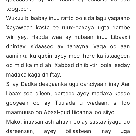
toogteen.
Wuxuu billaabay inuu rafto oo sida lagu yaqaano
Xayawaan kasta ee ruux-baxaya lugta dambe
wirfiyey. Hadda waa ay hubaan inuu Libaaxii
dhintay, sidaasoo ay tahayna iyaga oo aan
aaminka ku qabin ayey meel hore ka istaageen
oo mid ka mid ahi Xabbad dhiibi-tir loola jeeday
madaxa kaga dhiftay.
Si ay Dadka deegaanka ugu qanciyaan inay Aar
libaax soo dileen, darteed ayey madaxa kasoo
gooyeen oo ay Tuulada u wadaan, si loo
maamuuso oo Abaal-gud fiicanna loo siiyo.
Mako, inaysan ash ahayn oo ay sastay iyaga oo
dareensan, ayey billaabeen inay uga