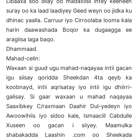
Libaaxa soo dilay oo madaxiisii intey keeneen
suray oo ka laad laadiyey Geed weyn oo jidka ku
dhinac yaalla. Carruur iyo Cirroolaba looma kala
harin daawashada Boqor ka dugaagga ee
aragiisa laga baqo.
Dhammaad.
Mahad-celin:
Waxaan si guud ugu mahad-naqayaa intii gacan
igu siisay qoridda Sheekdan 4ta qeyb ka
koobnayd, intii aqrisatay iyo intii igu dhiirri-
galisay. Si gaar waxaan u mahad naqayaa
Saaxibkey C/raxmaan Daahir Dul-yedeyn iyo
Awoowihiis iyo sidoo kale, Ismaaciil Cabdulle
Xuseen oo gacan i siiyey. Maamulka
shabakadda Laashin .com oo Sheekada