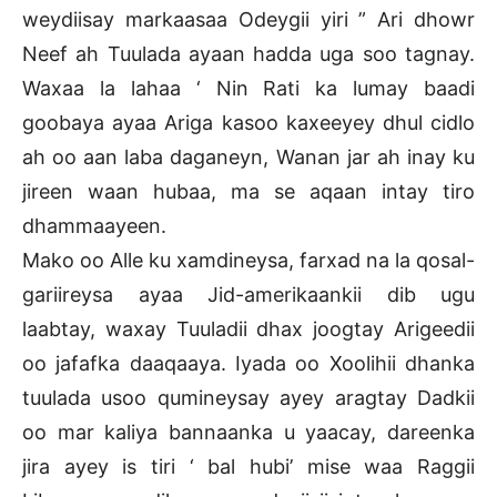
weydiisay markaasaa Odeygii yiri ” Ari dhowr
Neef ah Tuulada ayaan hadda uga soo tagnay.
Waxaa la lahaa ‘ Nin Rati ka lumay baadi
goobaya ayaa Ariga kasoo kaxeeyey dhul cidlo
ah oo aan laba daganeyn, Wanan jar ah inay ku
jireen waan hubaa, ma se aqaan intay tiro
dhammaayeen.
Mako oo Alle ku xamdineysa, farxad na la qosal-
gariireysa ayaa Jid-amerikaankii dib ugu
laabtay, waxay Tuuladii dhax joogtay Arigeedii
oo jafafka daaqaaya. Iyada oo Xoolihii dhanka
tuulada usoo qumineysay ayey aragtay Dadkii
oo mar kaliya bannaanka u yaacay, dareenka
jira ayey is tiri ‘ bal hubi’ mise waa Raggii