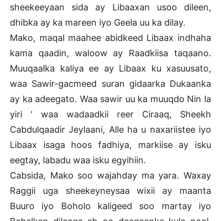
sheekeeyaan sida ay Libaaxan usoo dileen,
dhibka ay ka mareen iyo Geela uu ka dilay.
Mako, maqal maahee abidkeed Libaax indhaha
kama qaadin, waloow ay Raadkiisa taqaano.
Muuqaalka kaliya ee ay Libaax ku xasuusato,
waa Sawir-gacmeed suran gidaarka Dukaanka
ay ka adeegato. Waa sawir uu ka muuqdo Nin la
yiri ‘ waa wadaadkii reer Ciraaq, Sheekh
Cabdulqaadir Jeylaani, Alle ha u naxariistee iyo
Libaax isaga hoos fadhiya, markiise ay isku
eegtay, labadu waa isku egyihiin.
Cabsida, Mako soo wajahday ma yara. Waxay
Raggii uga sheekeyneysaa wixii ay maanta
Buuro iyo Boholo kaligeed soo martay iyo