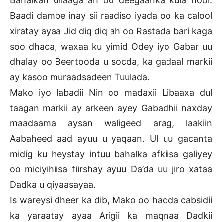
Bahalkan dilaaga ah oo deegaanka kula nool.
Baadi dambe inay sii raadiso iyada oo ka calool
xiratay ayaa Jid diq diq ah oo Rastada bari kaga
soo dhaca, waxaa ku yimid Odey iyo Gabar uu
dhalay oo Beertooda u socda, ka gadaal markii
ay kasoo muraadsadeen Tuulada.
Mako iyo labadii Nin oo madaxii Libaaxa dul
taagan markii ay arkeen ayey Gabadhii naxday
maadaama aysan waligeed arag, laakiin
Aabaheed aad ayuu u yaqaan. Ul uu gacanta
midig ku heystay intuu bahalka afkiisa galiyey
oo miciyihiisa fiirshay ayuu Da’da uu jiro xataa
Dadka u qiyaasayaa.
Is wareysi dheer ka dib, Mako oo hadda cabsidii
ka yaraatay ayaa Arigii ka maqnaa Dadkii