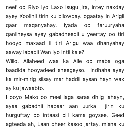
neef oo Riyo iyo Laxo isugu jira, intey naxday
ayey Xoolihii tirin ku bilowday. ogaatay in Arigii
qaar maqanyahay, iyada oo faruuryaha
qaniineysa ayey gabadheedii u yeertay oo tiri
hooyo maxaad ii tiri Arigu waa dhanyahay
aaway labadii Wan iyo Intii kale?
Wiilo, Allaheed waa ka Alle oo maba oga
baadida hooyadeed sheegeyso. indhaha ayey
ka mir-mirig siisay mar haddii aysan hayn wax
ay ku jawaabto.
Hooyo Mako oo meel laga saraa dhiig lahayn,
ayaa gabadhii habaar aan uurka jirin ku
hurguftay oo intaasi ciil kama goysee, Geed
agteeda ah, Laan dheer kasoo jartay, misna ku