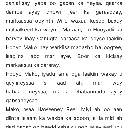
xanjafisay iyada oo gacan ka heysa. qaarka
dambe ayey dhowr jeer ka garaacday,
markaasaa ooyintii Wiilo waxaa kusoo baxay
malaalkeed ka weyn , Mataan, oo Hooyadii ka
baryey inay Canugta garaaca ka deyso laakiin
Hooyo Mako inay warkiisa maqasho ha joogtee,
isagiina labo mar ayey Boor ka kicisay
markaasuu ka cararay.
Hooyo Mako, iyadu isma oga laakiin waxay u
qeylineysaa si aad ah, mar way
habaarrameysaa, marna Dhabannada ayey
qabsaneysaa.
Mako, waa Haweeney Reer Miyi ah oo aan
diinta Islaam ka waxba ka aqoon, si la mid ah
dad badan oo baaddiyaha ku nool ayey aad ugu