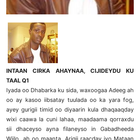
INTAAN CIRKA AHAYNAA, CIJIDEYDU KU
TAAL Q1
Iyada oo Dhabarka ku sida, waxoogaa Adeeg ah
oo ay kasoo iibsatay tuulada oo ka yara fog,
ayey gurigii timid oo diyaarin kula dhaqaaqday
wixi caawa la cuni lahaa, maadaama qorraxdu
sii dhaceyso ayna filaneyso in Gabadheeda
Wiilo ah oo maanta Arigii raacday iyo Mataan