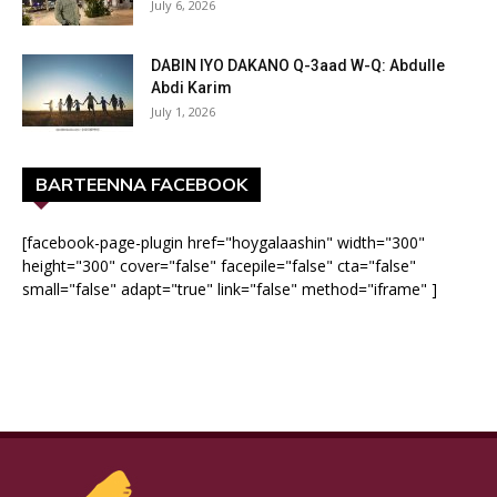
July 6, 2026
DABIN IYO DAKANO Q-3aad W-Q: Abdulle
Abdi Karim
July 1, 2026
BARTEENNA FACEBOOK
[facebook-page-plugin href="hoygalaashin" width="300"
height="300" cover="false" facepile="false" cta="false"
small="false" adapt="true" link="false" method="iframe" ]