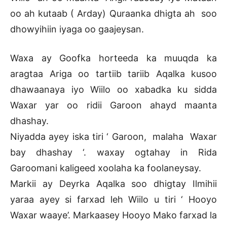
oo ah kutaab ( Arday) Quraanka dhigta ah soo
dhowyihiin iyaga oo gaajeysan.
Waxa ay Goofka horteeda ka muuqda ka
aragtaa Ariga oo tartiib tariib Aqalka kusoo
dhawaanaya iyo Wiilo oo xabadka ku sidda
Waxar yar oo ridii Garoon ahayd maanta
dhashay.
Niyadda ayey iska tiri ‘ Garoon, malaha Waxar
bay dhashay ‘. waxay ogtahay in Rida
Garoomani kaligeed xoolaha ka foolaneysay.
Markii ay Deyrka Aqalka soo dhigtay Ilmihii
yaraa ayey si farxad leh Wiilo u tiri ‘ Hooyo
Waxar waaye’. Markaasey Hooyo Mako farxad la