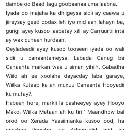
dambe oo Baadi lagu goobaanaa uma laabna.
Iyada oo majaha ka dhiigeysa sidii ay caawa u
jiireysay geed qodax leh iyo mid aan lahayn ba,
gurigii ayey kusoo laabatay xilli ay Carruurtii inta
ay wax cuneen hurdaan.
Qeyladeedii ayey kusoo tooseen iyada oo wali
sidii u canaantameysa, Labada Canug ba
Canaanta markan waa u siman yihiin. Gabadha
Wiilo ah ee xoolaha dayacday laba garaye,
Wiilka Kutaab ka ah muxuu Canaanta Hooyadii
ku mutay?.
Habeen hore, markii la casheeyey ayey Hooyo
Mako, Wiilka Mataan ah ku tiri ‘ Maandhow bal
orod oo Xerada Yaasiimanka kusoo ood, ha
yeeshee Ilowsho iyo Adeeg-diid mid ay