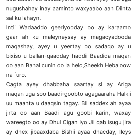
nugushahay inay aaminto waxyaabo aan Diinta
sal ku lahayn.
Intii Wadaaddo geeriyooday oo ay karaamo
gaar ah ku maleyneysay ay magacyadooda
maqashay, ayey u yeertay oo sadaqo ay u
bixiso u ballan-qaadday haddii Baadida maqan
oo aan Bahal cunin oo la helo,Sheekh Hebaloow
na furo.
Cagta ayey dhabbaha saartay si ay Ariga
maqan uga soo baadi-goobto agagaaraha Halkii
uu maanta u daaqsin tagay. Bil saddex ah ayaa
jirta oo aan Baadi lagu goobi karin, waxay
wareegto oo ay Dhul Cigan iyo Jil qab isugu jira
ay dhex jibaaxdaba Bishii ayaa dhacday, Ileys