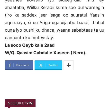
ahaataba, Wiilku Xeradii kuma soo dul wareegin
tiro ka saddex jeer isaga oo suuratul Yaasiin
aqrinaaya, si uu Ariga uga xijaabo baadi, bahal
cuna iyo bushi ku dhaca, waana sababtaas ta uu
canaanta ku muteystay.
La soco Qeyb kale 2aad
W/Q: Qaasim Cabdulle Xuseen ( Nero).
Facebook
Twitter
SHEEKOOYIN