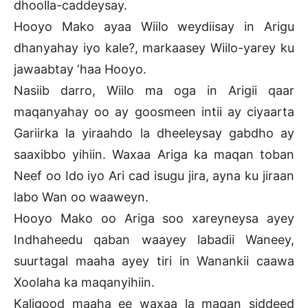
dhoolla-caddeysay.
Hooyo Mako ayaa Wiilo weydiisay in Arigu
dhanyahay iyo kale?, markaasey Wiilo-yarey ku
jawaabtay ‘haa Hooyo.
Nasiib darro, Wiilo ma oga in Arigii qaar
maqanyahay oo ay goosmeen intii ay ciyaarta
Gariirka la yiraahdo la dheeleysay gabdho ay
saaxibbo yihiin. Waxaa Ariga ka maqan toban
Neef oo Ido iyo Ari cad isugu jira, ayna ku jiraan
labo Wan oo waaweyn.
Hooyo Mako oo Ariga soo xareyneysa ayey
Indhaheedu qaban waayey labadii Waneey,
suurtagal maaha ayey tiri in Wanankii caawa
Xoolaha ka maqanyihiin.
Kaligood maaha ee waxaa la maqan siddeed