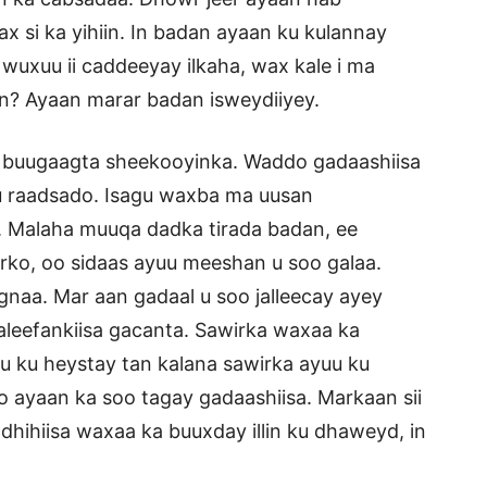
ax si ka yihiin. In badan ayaan ku kulannay
uxuu ii caddeeyay ilkaha, wax kale i ma
n? Ayaan marar badan isweydiiyey.
in buugaagta sheekooyinka. Waddo gadaashiisa
u raadsado. Isagu waxba ma uusan
y. Malaha muuqa dadka tirada badan, ee
arko, oo sidaas ayuu meeshan u soo galaa.
naa. Mar aan gadaal u soo jalleecay ayey
taleefankiisa gacanta. Sawirka waxaa ka
u ku heystay tan kalana sawirka ayuu ku
ko ayaan ka soo tagay gadaashiisa. Markaan sii
ndhihiisa waxaa ka buuxday illin ku dhaweyd, in