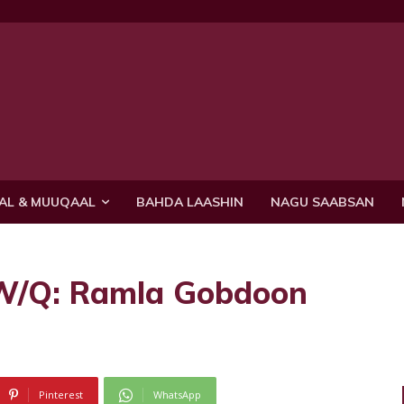
AL & MUUQAAL
BAHDA LAASHIN
NAGU SAABSAN
 W/Q: Ramla Gobdoon
Pinterest
WhatsApp