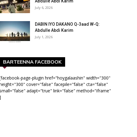
Abdulle Abdi Karim
July 6, 2026
DABIN IYO DAKANO Q-3aad W-Q:
Abdulle Abdi Karim
July 1, 2026
BARTEENNA FACEBOOK
[facebook-page-plugin href="hoygalaashin" width="300"
height="300" cover="false" facepile="false" cta="false"
small="false" adapt="true" link="false" method="iframe"
]