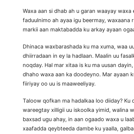
Waxa aan si dhab ah u garan waayay waxa ey
faduulnimo ah ayaa igu beermay, waxaana rej
markii aan maktabadda ku arkay ayaan ogaa
Dhinaca waxbarashada ku ma xuma, waa uun
dhiirradaan in ey la hadlaan. Maalin uu fas
noqday. Hal mar xitaa is ku ma uusan dayin, 
dhaho waxa aan ka doodeyno. Mar ayaan ku d
fiiriyay oo uu is maaweeliyay.
Taloow qofkan ma hadalkaa loo diiday? Ku 
wareegtay xilligii uu iskoolka yimid, walina
baxsad ugu ahay, in aan ogaado waxa u laa
xaafadda qeybteeda dambe ku yaalla, galba