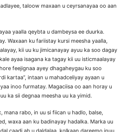
hadlayee, taloow maxaan u ceyrsanayaa oo aan
ayaa yaalla qeybta u dambeysa ee duurka.
y. Waxaan ku fariistay kursi meesha yaalla,
layay, kii uu ku jimicanayay ayuu ka soo dagay
ale ayaa isagana ka tagay kii uu isticmaalayay
 hore feejignaa ayey dhagaheygau ku soo
rdi kartaa”, intaan u mahadceliyay ayaan u
yaa inoo furmatay. Magaciisa oo aan horay u
 uu ka sii degnaa meesha uu ka yimid.
, mana rabo, in uu si fiican u hadlo, balse,
ed, waxa aan ku badinayay hadalka. Marka uu
al caadi ah u daldalaa, kolkaan dareemo inuu