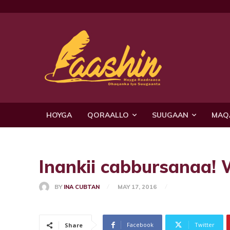
HOYGA
QORAALLO
SUUGAAN
MAQ
Inankii cabbursanaa!
BY
INA CUBTAN
MAY 17, 2016
Facebook
Twitter
Share