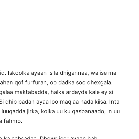
d. Iskoolka ayaan is la dhigannaa, walise ma
ahan qof furfuran, oo dadka soo dhexgala.
 galaa maktabadda, halka ardayda kale ey si
 Si dhib badan ayaa loo maqlaa hadalkiisa. Inta
luuqadda jirka, kolka uu ku qasbanaado, in uu
a fahmo.
 ka cabsadaa. Dhowr jeer ayaan hab