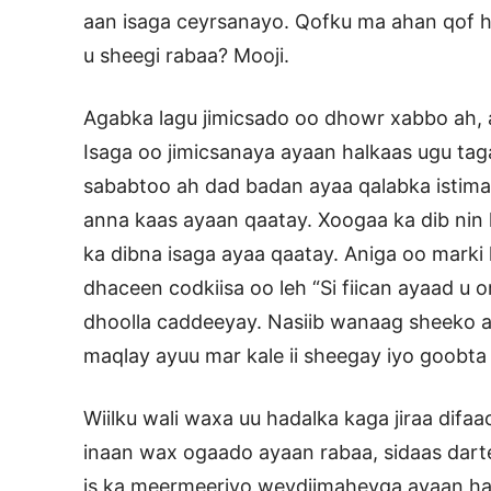
aan isaga ceyrsanayo. Qofku ma ahan qof 
u sheegi rabaa? Mooji.
Agabka lagu jimicsado oo dhowr xabbo ah, 
Isaga oo jimicsanaya ayaan halkaas ugu taga
sababtoo ah dad badan ayaa qalabka istimaa
anna kaas ayaan qaatay. Xoogaa ka dib nin k
ka dibna isaga ayaa qaatay. Aniga oo marki
dhaceen codkiisa oo leh “Si fiican ayaad u o
dhoolla caddeeyay. Nasiib wanaag sheeko a
maqlay ayuu mar kale ii sheegay iyo goobta
Wiilku wali waxa uu hadalka kaga jiraa difaac
inaan wax ogaado ayaan rabaa, sidaas dart
is ka meermeeriyo weydiimaheyga ayaan had