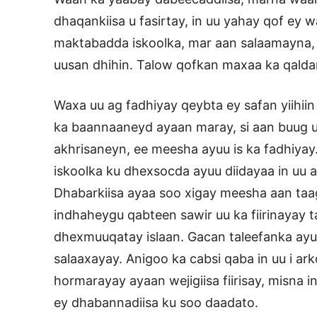
dhaqankiisa u fasirtay, in uu yahay qof ey w
maktabadda iskoolka, mar aan salaamayna, w
uusan dhihin. Talow qofkan maxaa ka qalda
Waxa uu ag fadhiyay qeybta ey safan yiihi
ka baannaaneyd ayaan maray, si aan buug 
akhrisaneyn, ee meesha ayuu is ka fadhiya
iskoolka ku dhexsocda ayuu diidayaa in uu 
Dhabarkiisa ayaa soo xigay meesha aan taag
indhaheygu qabteen sawir uu ka fiirinayay 
dhexmuuqatay islaan. Gacan taleefanka ayu
salaaxayay. Anigoo ka cabsi qaba in uu i ar
hormarayay ayaan wejigiisa fiirisay, misna i
ey dhabannadiisa ku soo daadato.