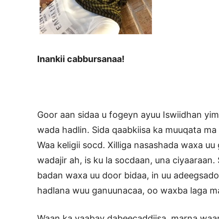
Inankii cabbursanaa!
Goor aan sidaa u fogeyn ayuu Iswiidhan yimi
wada hadlin. Sida qaabkiisa ka muuqata ma 
Waa keligii socd. Xilliga nasashada waxa uu
wadajir ah, is ku la socdaan, una ciyaaraan.
badan waxa uu door bidaa, in uu adeegsado 
hadlana wuu ganuunacaa, oo waxba laga m
Waan ka yaabay dabeecaddiisa, marna waan