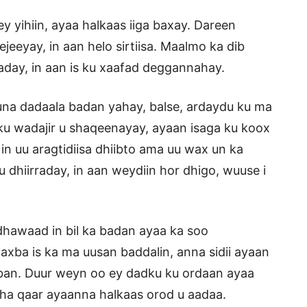
 yihiin, ayaa halkaas iiga baxay. Dareen
eeyay, in aan helo sirtiisa. Maalmo ka dib
day, in aan is ku xaafad deggannahay.
a dadaala badan yahay, balse, ardaydu ku ma
alku wadajir u shaqeenayay, ayaan isaga ku koox
in uu aragtidiisa dhiibto ama uu wax un ka
hiirraday, in aan weydiin hor dhigo, wuuse i
dhawaad in bil ka badan ayaa ka soo
 waxba is ka ma uusan baddalin, anna sidii ayaan
ban. Duur weyn oo ey dadku ku ordaan ayaa
ha qaar ayaanna halkaas orod u aadaa.