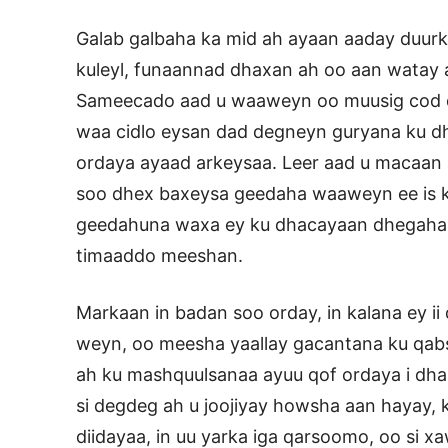
Galab galbaha ka mid ah ayaan aaday duu
kuleyl, funaannad dhaxan ah oo aan watay a
Sameecado aad u waaweyn oo muusig cod dh
waa cidlo eysan dad degneyn guryana ku dhe
ordaya ayaad arkeysaa. Leer aad u macaan a
soo dhex baxeysa geedaha waaweyn ee is k
geedahuna waxa ey ku dhacayaan dhegahaag
timaaddo meeshan.
Markaan in badan soo orday, in kalana ey i
weyn, oo meesha yaallay gacantana ku qabsa
ah ku mashquulsanaa ayuu qof ordaya i dha
si degdeg ah u joojiyay howsha aan hayay,
diidayaa, in uu yarka iga qarsoomo, oo si x