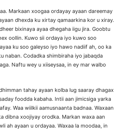
rkaa. Markaan xoogaa ordayay ayaan dareemay
yaan dhexda ku xirtay qamaarkina kor u xiray.
eer bixinaya ayaa dhegaha iigu jira. Goobtu
x oollin. Kuwo sii ordaya iyo kuwo soo
yaa ku soo galeyso iyo hawo nadiif ah, oo ka
u naban. Codadka shimbiraha iyo jabaqda
a. Naftu wey u xiiseysaa, in ey mar walbo
i dhimman tahay ayaan kolba lug saaray dhagax
day foodda kabaha. Intii aan jimicsiga yarka
afay. Waa wiilkii aamusnaanta badnaa. Waxaan
 ka dibna xoojiyay orodka. Markan waxa aan
awli ah ayaan u ordayaa. Waxaa la moodaa, in