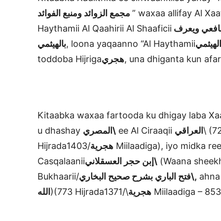
مجمع الزوائد ومنبع الفوائد
” waxaa allifay Al Xaa
Haythamii Al Qaahirii Al Shaaficii
للحافظ نور الدين علي بن أبي بكر الهيثمي القاهري الشافعي ويعرف
بالهيثمي
, loona yaqaanno “Al Haythamii
لهيثمي
toddoba Hijriga
هجري
, una dhiganta kun afar
Kitaabka waxaa fartooda ku dhigay laba X
u dhashay
المصري\
ee Al Ciraaqii
العراقي
Hijrada
هجرية
/1403 Miilaadiga), iyo midka r
Casqalaanii
إبن حجر العسقلاني\
(Waana sheekha 
Bukhaarii/
فتح الباري بشرح صحيح البخاري\,
ahna 
الله
)(773 Hijrada
هجرية
\/1371 Miilaadiga – 8