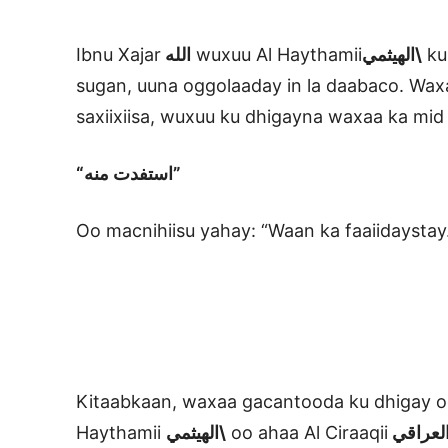
Ibnu Xajar
الله
wuxuu Al Haythamii
الهيثمي\
ku
sugan, uuna oggolaaday in la daabaco. Wax
saxiixiisa, wuxuu ku dhigayna waxaa ka mid
“استفدت منه”
Oo macnihiisu yahay: “Waan ka faaiidaystay
Kitaabkaan, waxaa gacantooda ku dhigay oo
Haythamii
الهيثمي\
oo ahaa Al Ciraaqii
لعراقي