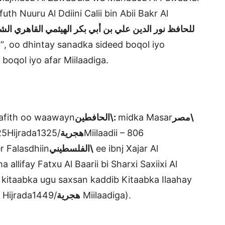
futh Nuuru Al Ddiini Calii bin Abii Bakr Al
ا
“, oo dhintay sanadka sideed boqol iyo
 boqol iyo afar Miilaadiga.
aafith oo waawayn
الحافطين\:
midka Masar
مصر\
\ (725Hijrada
/1325Miilaadii – 806
هجرية
eer Falasdhiin
الفلسطيني\
ee ibnj Xajar Al
allifay Fatxu Al Baarii bi Sharxi Saxiixi Al
kitaabka ugu saxsan kaddib Kitaabka Ilaahay
53 Hijrada
هجرية
/1449 Miilaadiga).