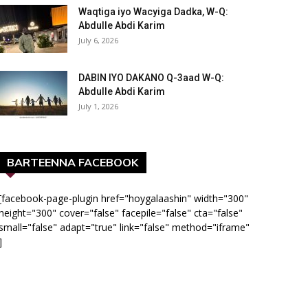
Waqtiga iyo Wacyiga Dadka, W-Q:
Abdulle Abdi Karim
July 6, 2026
DABIN IYO DAKANO Q-3aad W-Q:
Abdulle Abdi Karim
July 1, 2026
BARTEENNA FACEBOOK
[facebook-page-plugin href="hoygalaashin" width="300"
height="300" cover="false" facepile="false" cta="false"
small="false" adapt="true" link="false" method="iframe"
]