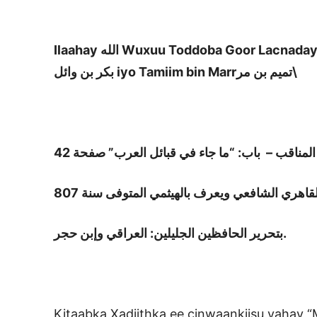
Ilaahay
الله
Wuxuu Toddoba Goor Lacnaday la
بكر بن وائل iyo Tamiim bin Marrتميم بن مر\
المناقب – باب: “ما جاء في قبائل العرب” صفحة 42
قاهري الشافعي ويعرف بالهيثمي المتوفى سنة 807
بتحرير الحافظين الجليلين: العراقي وإبن حجر
.
Kitaabka Xadiithka ee cinwaankiisu yahay 