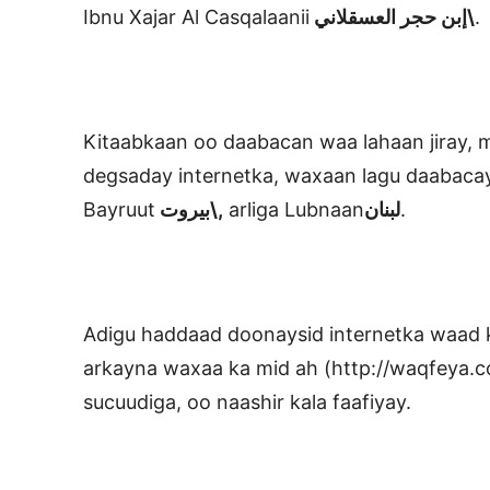
Ibnu Xajar Al Casqalaanii
إبن حجر العسقلاني\
.
Kitaabkaan oo daabacan waa lahaan jiray,
degsaday internetka, waxaan lagu daabacay “
Bayruut
بيروت\,
arliga Lubnaan
لبنان
.
Adigu haddaad doonaysid internetka waad 
arkayna waxaa ka mid ah (http://waqfeya.
sucuudiga, oo naashir kala faafiyay.