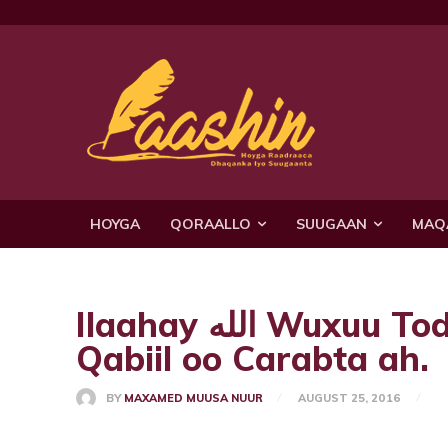
HOYGA
QORAALLO
SUUGAAN
MAQ
Ilaahay الله Wuxuu Toddoba Goor Lacnaday laba
Qabiil oo Carabta ah.
BY
MAXAMED MUUSA NUUR
AUGUST 25, 2016