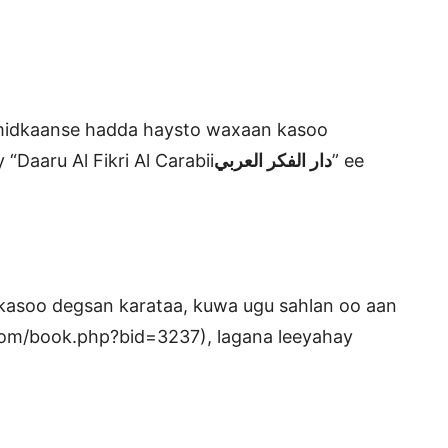
 midkaanse hadda haysto waxaan kasoo
Daaru Al Fikri Al Carabii
دار الفكر العربي
” ee
kasoo degsan karataa, kuwa ugu sahlan oo aan
com/book.php?bid=3237), lagana leeyahay