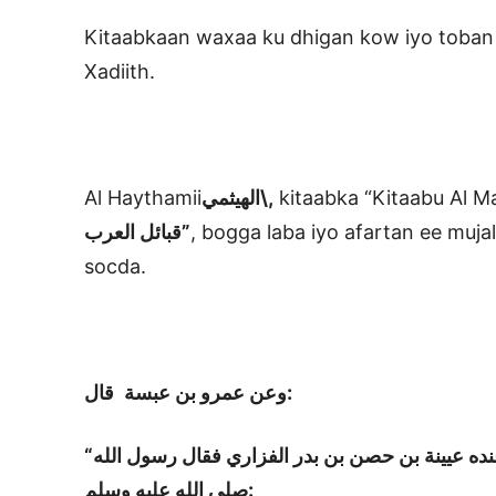
Kitaabkaan waxaa ku dhigan kow iyo toban 
Xadiith.
Al Haythamii
الهيثمي\,
kitaabka “Kitaabu Al M
قبائل العرب”
, bogga laba iyo afartan ee muja
socda.
قال:
وعن عمرو بن عبسة
نده عيينة بن حصن بن بدر الفزاري فقال رسول
الله
عليه وسلم:
صلى
الله