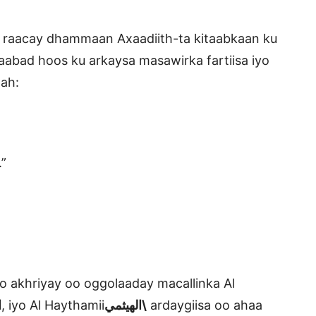
 raacay dhammaan Axaadiith-ta kitaabkaan ku
aabad hoos ku arkaysa masawirka fartiisa iyo
 ah:
.”
 akhriyay oo oggolaaday macallinka Al
ا
, iyo Al Haythamii
الهيثمي\
ardaygiisa oo ahaa