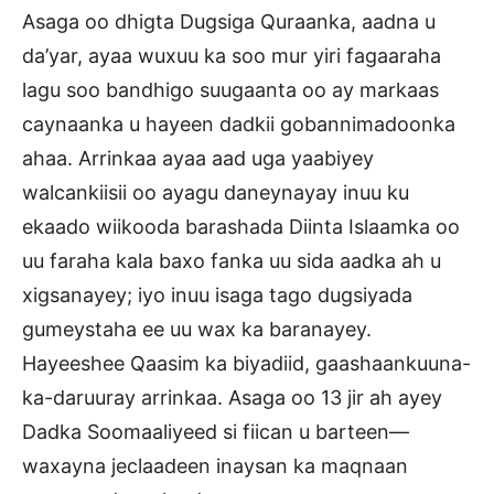
Asaga oo dhigta Dugsiga Quraanka, aadna u
da’yar, ayaa wuxuu ka soo mur yiri fagaaraha
lagu soo bandhigo suugaanta oo ay markaas
caynaanka u hayeen dadkii gobannimadoonka
ahaa. Arrinkaa ayaa aad uga yaabiyey
walcankiisii oo ayagu daneynayay inuu ku
ekaado wiikooda barashada Diinta Islaamka oo
uu faraha kala baxo fanka uu sida aadka ah u
xigsanayey; iyo inuu isaga tago dugsiyada
gumeystaha ee uu wax ka baranayey.
Hayeeshee Qaasim ka biyadiid, gaashaankuuna-
ka-daruuray arrinkaa. Asaga oo 13 jir ah ayey
Dadka Soomaaliyeed si fiican u barteen—
waxayna jeclaadeen inaysan ka maqnaan