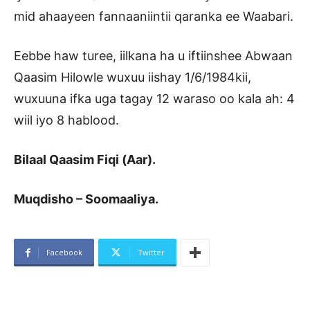
mid ahaayeen fannaaniintii qaranka ee Waabari.
Eebbe haw turee, iilkana ha u iftiinshee Abwaan
Qaasim Hilowle wuxuu iishay 1/6/1984kii,
wuxuuna ifka uga tagay 12 waraso oo kala ah: 4
wiil iyo 8 hablood.
Bilaal Qaasim Fiqi (Aar).
Muqdisho – Soomaaliya.
Facebook
Twitter