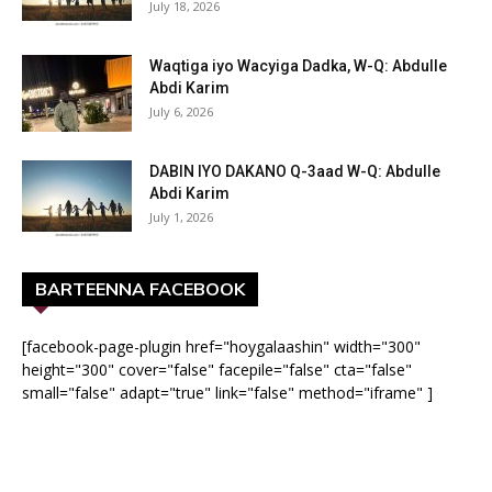
July 18, 2026
Waqtiga iyo Wacyiga Dadka, W-Q: Abdulle
Abdi Karim
July 6, 2026
DABIN IYO DAKANO Q-3aad W-Q: Abdulle
Abdi Karim
July 1, 2026
BARTEENNA FACEBOOK
[facebook-page-plugin href="hoygalaashin" width="300"
height="300" cover="false" facepile="false" cta="false"
small="false" adapt="true" link="false" method="iframe" ]