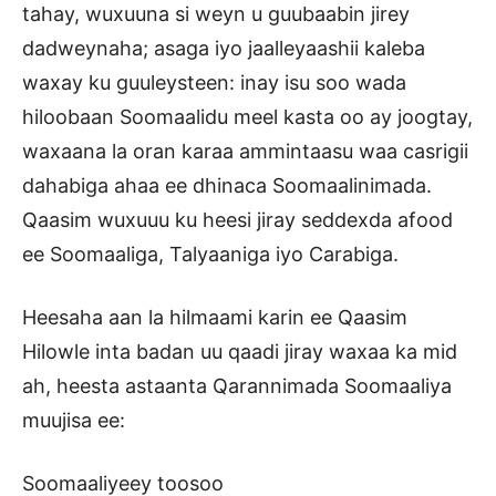
tahay, wuxuuna si weyn u guubaabin jirey
dadweynaha; asaga iyo jaalleyaashii kaleba
waxay ku guuleysteen: inay isu soo wada
hiloobaan Soomaalidu meel kasta oo ay joogtay,
waxaana la oran karaa ammintaasu waa casrigii
dahabiga ahaa ee dhinaca Soomaalinimada.
Qaasim wuxuuu ku heesi jiray seddexda afood
ee Soomaaliga, Talyaaniga iyo Carabiga.
Heesaha aan la hilmaami karin ee Qaasim
Hilowle inta badan uu qaadi jiray waxaa ka mid
ah, heesta astaanta Qarannimada Soomaaliya
muujisa ee:
Soomaaliyeey toosoo