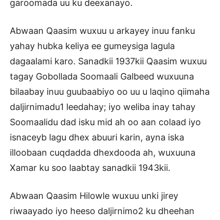
garoomada uu ku deexanayo.
Abwaan Qaasim wuxuu u arkayey inuu fanku
yahay hubka keliya ee gumeysiga lagula
dagaalami karo. Sanadkii 1937kii Qaasim wuxuu
tagay Gobollada Soomaali Galbeed wuxuuna
bilaabay inuu guubaabiyo oo uu u laqino qiimaha
daljirnimadu1 leedahay; iyo weliba inay tahay
Soomaalidu dad isku mid ah oo aan colaad iyo
isnaceyb lagu dhex abuuri karin, ayna iska
illoobaan cuqdadda dhexdooda ah, wuxuuna
Xamar ku soo laabtay sanadkii 1943kii.
Abwaan Qaasim Hilowle wuxuu unki jirey
riwaayado iyo heeso daljirnimo2 ku dheehan