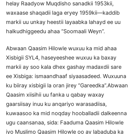
helay Raadyow Muqdisho sanadkii 1953kii,
waxaase shaqadii laga eryey 1959kii—kaddib
markii uu unkay heestii layaabka lahayd ee uu
halkudhiggeedu ahaa “Soomaali Weyn”.
Abwaan Qaasim Hilowle wuxuu ka mid ahaa
Xisbigii SYL4, haseyeeshee wuxuu ka baxay
markii ay soo kala dhex gashay madaxdii sare
ee Xisbiga: ismaandhaaf siyaasadeed. Wuxuuna
ku biiray xisbigii la oran jirey “Gareedka”.Abwaan
Qaasim xiisihii uu fanka u qabay waxay
gaarsiisay inuu ku anqariyo warasadiisa,
kuwaasoo ka mid noqday hooballadii dalkeenna
ugu caansanaa, sida: Faaduma Qaasim Hilowle
iyo Muslimo Qaasim Hilowle oo ay labaduba ka