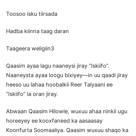
Toosoo isku tiirsada
Hadba kiinna taag daran
Taageera weligiin3
Qaasim ayaa lagu naaneysi jiray “Iskiifo”.
Naaneysta ayaa loogu bixiyey—in uu qaadi jiray
heeso uu lahaa hoobalkii Reer Talyaani ee
“Iskiifo” la oran jiray.
Abwaan Qaasim Hilowle, wuxuu ahaa ninkii ugu
horeeyey ee kooxfaneed ka aasaasay
Koonfurta Soomaaliya. Qaasim wuxuu shaqo ka