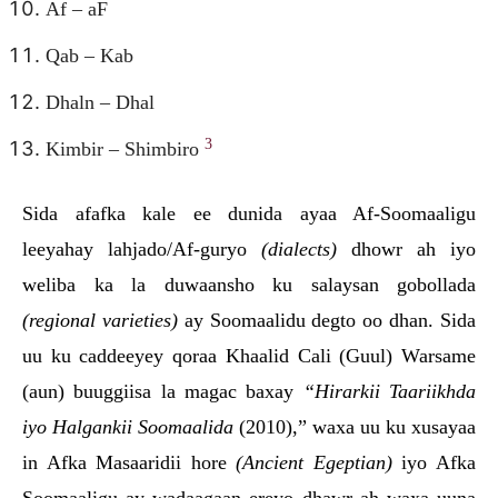
Af – aF
Qab – Kab
Dhaln – Dhal
3
Kimbir – Shimbiro
Sida afafka kale ee dunida ayaa Af-Soomaaligu
leeyahay lahjado/Af-guryo
(dialects)
dhowr ah iyo
weliba ka la duwaansho ku salaysan gobollada
(regional varieties)
ay Soomaalidu degto oo dhan. Sida
uu ku caddeeyey qoraa Khaalid Cali (Guul) Warsame
(aun) buuggiisa la magac baxay
“Hirarkii Taariikhda
iyo Halgankii Soomaalida
(2010),” waxa uu ku xusayaa
in Afka Masaaridii hore
(Ancient Egeptian)
iyo Afka