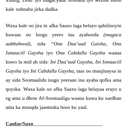
Xiddig, Dhul
iyo
magacyada Xoolaha
iyo weliba sidoo
kale xubnaha jirka dadka.
Waxa kale oo jira in afka Saaxo laga helayo qabiilooyin
kuwaas oo loogu yeero ina ayahooda
(magaca
aabbahood),
sida
“Ona Daa’uud Gaisha, Ona
Ismaaciil Gaysha
iyo
Ona Cabdalla Gaysha
waana
kuwo la mid ah sida:
Ini Daa’uud Gaysha
,
Ini Ismaaciil
Gaysha
iyo
Ini Cabdalla Gaysha,
taas
oo muujinaysa in
ay sida Soomaalidu isugu yeeraan ina ayaha qofka ama
qoyska. Waxa kale oo afka Saaxo laga helayaa erayo u
eg ama u dhow Af-Soomaaliga waana kuwa ku xardhan
ama ka muuqda jaantuska hoos ku yaal.
Canfar/Saxo