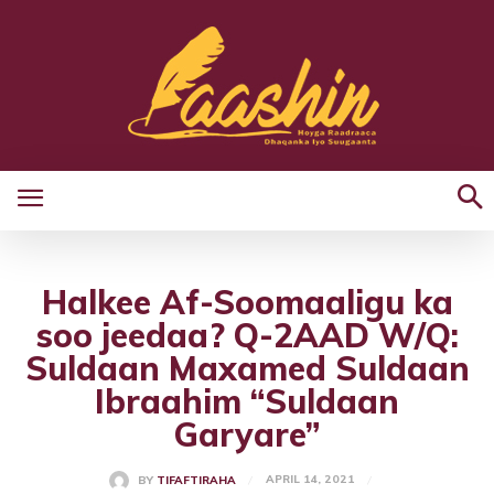
Halkee Af-Soomaaligu ka
soo jeedaa? Q-2AAD W/Q:
Suldaan Maxamed Suldaan
Ibraahim “Suldaan
Garyare”
APRIL 14, 2021
BY
TIFAFTIRAHA