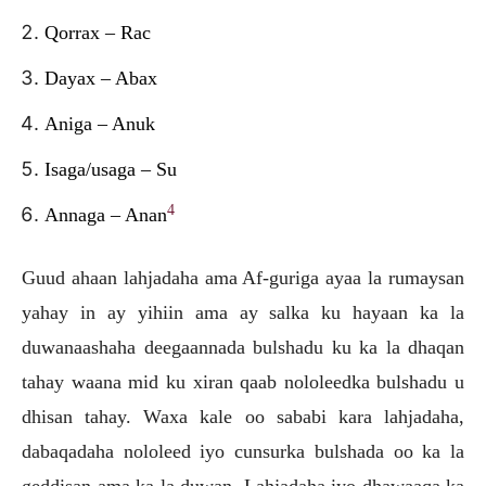
Qorrax – Rac
Dayax – Abax
Aniga – Anuk
Isaga/usaga – Su
4
Annaga – Anan
Guud ahaan lahjadaha ama Af-guriga ayaa la rumaysan
yahay in ay yihiin ama ay salka ku hayaan ka la
duwanaashaha deegaannada bulshadu ku ka la dhaqan
tahay waana mid ku xiran qaab nololeedka bulshadu u
dhisan tahay. Waxa kale oo sababi kara lahjadaha,
dabaqadaha nololeed iyo cunsurka bulshada oo ka la