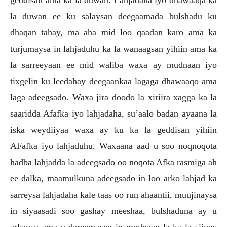
geddisan ama ka la duwan. Lahjadaha iyo dhawaaqa ka
la duwan ee ku salaysan deegaamada bulshadu ku
dhaqan tahay, ma aha mid loo qaadan karo ama ka
turjumaysa in lahjaduhu ka la wanaagsan yihiin ama ka
la sarreeyaan ee mid waliba waxa ay mudnaan iyo
tixgelin ku leedahay deegaankaa lagaga dhawaaqo ama
laga adeegsado. Waxa jira doodo la xiriira xagga ka la
saaridda Afafka iyo lahjadaha, su’aalo badan ayaana la
iska weydiiyaa waxa ay ku ka la geddisan yihiin
AFafka iyo lahjaduhu. Waxaana aad u soo noqnoqota
hadba lahjadda la adeegsado oo noqota Afka rasmiga ah
ee dalka, maamulkuna adeegsado in loo arko lahjad ka
sarreysa lahjadaha kale taas oo run ahaantii, muujinaysa
in siyaasadi soo gashay meeshaa, bulshaduna ay u