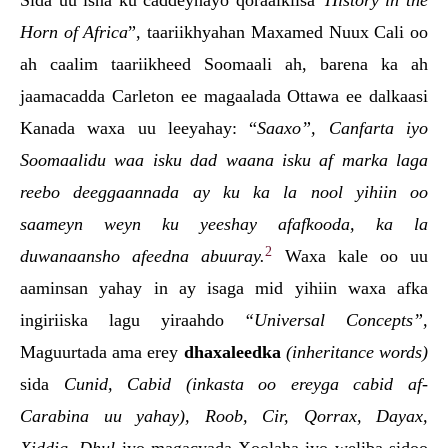
Sida uu isna ku caddeynayo qoraalkiisa
“
History in the
Horn of Africa
”, taariikhyahan Maxamed Nuux Cali oo
ah caalim taariikheed Soomaali ah, barena ka ah
jaamacadda Carleton ee magaalada Ottawa ee dalkaasi
Kanada waxa uu leeyahay: “
Saaxo”, Canfarta iyo
Soomaalidu waa isku dad waana isku af marka laga
reebo deeggaannada ay ku ka la nool yihiin oo
saameyn weyn ku yeeshay afafkooda, ka la
2
duwanaansho afeedna abuuray.
Waxa kale oo uu
aaminsan yahay in ay isaga mid yihiin waxa afka
ingiriiska lagu yiraahdo
“Universal Concepts”,
Maguurtada
ama erey
dhaxaleedka
(inheritance words)
sida
Cunid, Cabid (inkasta oo ereyga cabid af-
Carabina uu yahay), Roob, Cir, Qorrax, Dayax,