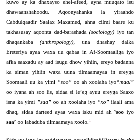
kuwo ay ka dhaxayso ehel-afeed, ayna muuqato isu
dhawaanshahoodu. Aqoonyahanka la yiraahdo
Cabdulqaadir Saalax Maxamed, ahna cilmi baare ku
takhasusay aqoonta dad-barashada
(sociology)
iyo tan
dhaqankaba
(anthropology),
una dhashay dalka
Ereteriya ayaa waxa uu qabaa in Af-Soomaaliga iyo
afka saaxadu ay aad isugu dhow yihiin, ereyo badanna
ka siman yihiin waxa uuna tilmaamayaa in ereyga
Soomaali uu ka yimi
“soo”
oo ah xoolaha iyo
“maal”
oo iyana ah soo lis, sidaa si le’eg ayuu ereyga Saaxo
isna ka yimi
”saa”
oo ah xoolaha iyo
“xo”
ilaali ama
dhaq, sidaa darteed ayaa waxa isku mid ah
‛soo
iyo
1
saa’
oo labaduba tilmaamaya xoolo.