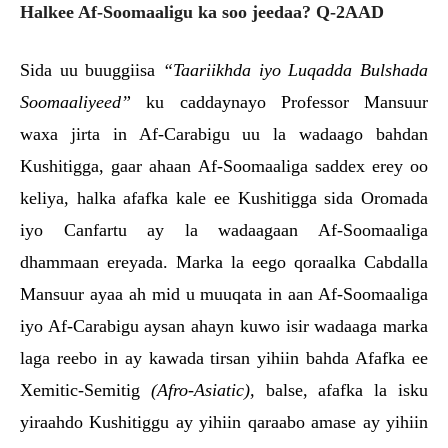
Halkee Af-Soomaaligu ka soo jeedaa? Q-2AAD
Sida uu buuggiisa
“Taariikhda iyo Luqadda Bulshada
Soomaaliyeed”
ku caddaynayo Professor Mansuur
waxa jirta in Af-Carabigu uu la wadaago bahdan
Kushitigga, gaar ahaan Af-Soomaaliga saddex erey oo
keliya, halka afafka kale ee Kushitigga sida Oromada
iyo Canfartu ay la wadaagaan Af-Soomaaliga
dhammaan ereyada. Marka la eego qoraalka Cabdalla
Mansuur ayaa ah mid u muuqata in aan Af-Soomaaliga
iyo Af-Carabigu aysan ahayn kuwo isir wadaaga marka
laga reebo in ay kawada tirsan yihiin bahda Afafka ee
Xemitic-Semitig
(Afro-Asiatic),
balse, afafka la isku
yiraahdo Kushitiggu ay yihiin qaraabo amase ay yihiin