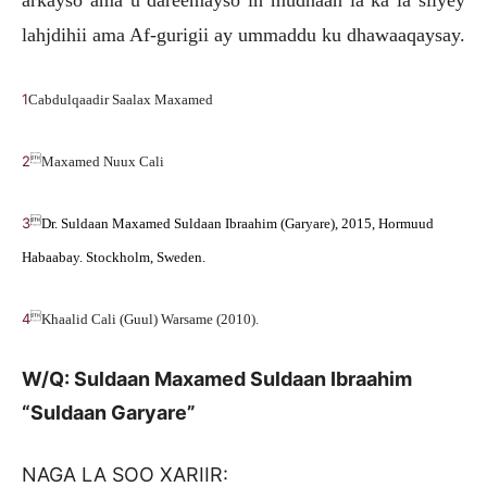
arkayso ama u dareemayso in mudnaan la ka la siiyey
lahjdihii ama Af-gurigii ay ummaddu ku dhawaaqaysay.
1
Cabdulqaadir Saalax Maxamed

2
Maxamed Nuux Cali

3
Dr. Suldaan Maxamed Suldaan Ibraahim (Garyare), 2015, Hormuud
Habaabay. Stockholm, Sweden.

4
Khaalid Cali (Guul) Warsame (2010).
W/Q: Suldaan Maxamed Suldaan Ibraahim
“Suldaan Garyare”
NAGA LA SOO XARIIR: