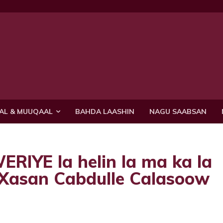
AL & MUUQAAL
BAHDA LAASHIN
NAGU SAABSAN
RIYE la helin la ma ka la
asan Cabdulle Calasoow