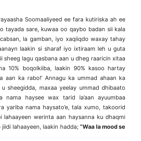
yaasha Soomaaliyeed ee fara kutiriska ah ee
 tayada sare, kuwaa oo qaybo badan sii kala
absan, la gamban, iyo xaqiiqdo waxay tahay
nayn laakin si sharaf iyo ixtiraam leh u guta
 sheeg lagu qasbana aan u dheg raaricin xitaa
 10% boqolkiiba, laakin 90% kasoo hartay
a aan ka rabo!’ Annagu ka ummad ahaan ka
 u sheegidda, maxaa yeelay ummad dhibaato
na nama haysee wax tarid la’aan ayuumbaa
ra yariba nama haysato’e, tala xumo, takoorid
i lahaayeen werinta aan haysanna ku dhaqmi
jiidi lahaayeen, laakin hadda;
“Waa la mood se