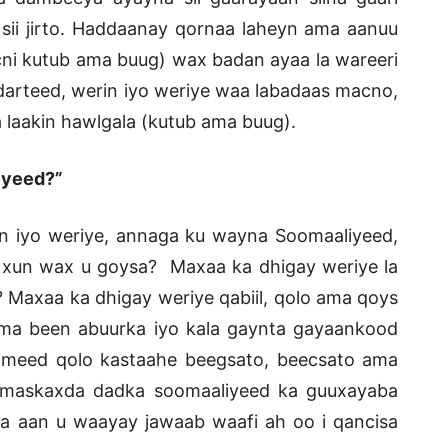
sii jirto. Haddaanay qornaa laheyn ama aanuu
yacni kutub ama buug) wax badan ayaa la wareeri
darteed, werin iyo weriye waa labadaas macno,
 laakin hawlgala (kutub ama buug).
iyeed?”
n iyo weriye, annaga ku wayna Soomaaliyeed,
a xun wax u goysa? Maxaa ka dhigay weriye la
Maxaa ka dhigay weriye qabiil, qolo ama qoys
ma been abuurka iyo kala gaynta gayaankood
ameed qolo kastaahe beegsato, beecsato ama
o maskaxda dadka soomaaliyeed ka guuxayaba
 aan u waayay jawaab waafi ah oo i qancisa