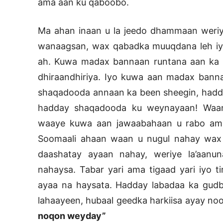
ama aan ku qaboobo.
Ma ahan inaan u la jeedo dhammaan weriya
wanaagsan, wax qabadka muuqdana leh iyo
ah. Kuwa madax bannaan runtana aan ka c
dhiraandhiriya. Iyo kuwa aan madax bannaa
shaqadooda annaan ka been sheegin, haddii
hadday shaqadooda ku weynayaan! Waana
waaye kuwa aan jawaabahaan u rabo am
Soomaali ahaan waan u nugul nahay wax
daashatay ayaan nahay, weriye la’aanu
nahaysa. Tabar yari ama tigaad yari iyo ti
ayaa na haysata. Hadday labadaa ka gudb
lahaayeen, hubaal geedka harkiisa ayay noo 
noqon weyday”