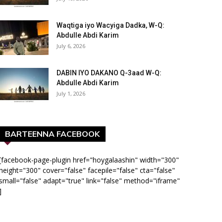
Waqtiga iyo Wacyiga Dadka, W-Q:
Abdulle Abdi Karim
July 6, 2026
DABIN IYO DAKANO Q-3aad W-Q:
Abdulle Abdi Karim
July 1, 2026
BARTEENNA FACEBOOK
[facebook-page-plugin href="hoygalaashin" width="300"
height="300" cover="false" facepile="false" cta="false"
small="false" adapt="true" link="false" method="iframe"
]