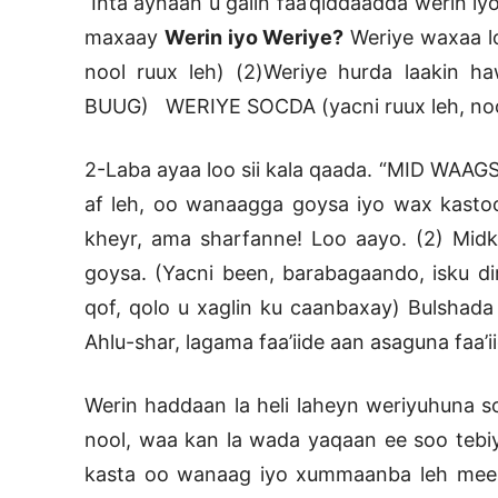
Inta aynaan u galin faa’qiddaadda werin 
maxaay
Werin iyo Weriye?
Weriye waxaa lo
nool ruux leh) (2)Weriye hurda laakin h
BUUG) WERIYE SOCDA (yacni ruux leh, no
2-Laba ayaa loo sii kala qaada. “MID WAAG
af leh, oo wanaagga goysa iyo wax kasto
kheyr, ama sharfanne! Loo aayo. (2) Mid
goysa. (Yacni been, barabagaando, isku dir
qof, qolo u xaglin ku caanbaxay) Bulshad
Ahlu-shar, lagama faa’iide aan asaguna faa’ii
Werin haddaan la heli laheyn weriyuhuna 
nool, waa kan la wada yaqaan ee soo tebiy
kasta oo wanaag iyo xummaanba leh meel