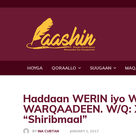
HOYGA
QORAALLO
SUUGAAN
MAQ
Haddaan WERIN iyo WE
WARQAADEEN. W/Q: X
“Shiribmaal”
BY
INA CUBTAN
JANUARY 1, 2017