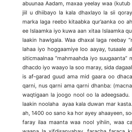
abuunaa Aadam, maxaa yeelay waa (kutub iy
jiil u dhiibayo la kala dhaxlayo la sii qor
marka laga reebo kitaabka qur’aanka oo ah
ee Islaamka iyo kuwa aan xitaa Islaamka 
laakin hawlgala. Waa dhaxal laga reebay “
lahaa iyo hoggaamiye loo aayay, tusaale
siticmaalnaa “mahmaahda iyo suugaanta”
dhacdo iyo waayo la soo maray, sida dagaal
is af-garad guud ama mid gaara oo dhaca
qarni, nus qarni ama qarni dhanba: (macna
waqtigaan la joogo nool oo la adeegsadu.
laakin noolaha ayaa kala duwan mar kasta. 
ah, 1400 oo sano ka hor ayey ahaayeen, soo
faray ilaa maanta waa nool yihiin, waa cad
waana la xifdisanyahay, faracba faraca k