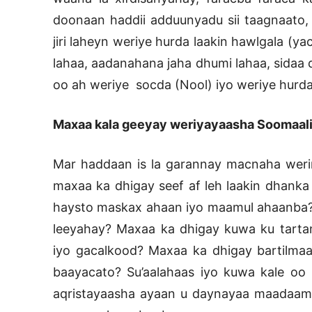
doonaan haddii adduunyadu sii taagnaato, 
jiri laheyn weriye hurda laakin hawlgala (
lahaa, aadanahana jaha dhumi lahaa, sidaa 
oo ah weriye socda (Nool) iyo weriye hurda
Maxaa kala geeyay weriyayaasha Soomaal
Mar haddaan is la garannay macnaha weri
maxaa ka dhigay seef af leh laakin dhank
haysto maskax ahaan iyo maamul ahaanba? 
leeyahay? Maxaa ka dhigay kuwa ku tarta
iyo gacalkood? Maxaa ka dhigay bartilma
baayacato? Su’aalahaas iyo kuwa kale o
aqristayaasha ayaan u daynayaa maadaama