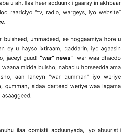
aba u ah. Ilaa heer adduunkii gaaray in akhbaar
o raariciyo “tv, radio, wargeys, iyo website”
e.
r bulsheed, ummadeed, ee hoggaamiya hore u
n ey u hayso ixtiraam, qaddarin, iyo agaasin
o, jaceyl guud!
“war” news”
war waa dhacdo
wm. waana midda bulsho, nabad u horseedda ama
lsho, aan laheyn “war qumman” iyo weriye
, qumman, sidaa darteed weriye waa lagama
o asaaggeed.
uhu ilaa oomistii adduunyada, iyo abuuristii