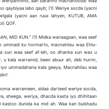
iyo weriyannimo, aan baranno macnahooda: Waa
o qaybiyaa labo qayb; (1) Weriye socda (yacni
awlgala (yacni aan ruux lahyen, KUTUB, AMA
ol) QOF.
SAN, MID XUN.” (1) Midka wanaagsan, waa seef
o ummadi ku hormarto, macnahiisu waa Ehlu-
ka xun waa seef af-leh, oo dhanka xun wax u
, u kala warramid, been abuur ah, deb hurrin,
a iyo ummadahana kala geeya, Macnahiisu waa
din!’
sooma warrameen, sidaa darteed weriye socda,
a, sheega, weriya, dhacda kasta iyo dhihitaan
 kastoo dunida ka mid ah. Waa kan bulshadu