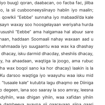
o buug) qoran, daabacan, oo facba fac, jiilba
ayo, la sii cusbooneeysiinayo habiin iyo maalin;
 qowlkii “Eebbe” sunnaha iyo mabaadii’da kale
qusayn waxay soo hoosgelayaan weriyaha hurda
rusushii “Eebbe” ama halgamaa hal abuur sare
 ahaan, haddaan Soomaali nahay waxaan aad u
 mahmaada iyo suugaantu waa wax ka dhashay
 dhacay, isku darmid dhacday, sheshiis dhacay,
y, ha ahaadaan, waqtiga la joogo, ama rubuc
ha wax boqol sano ka hor dhacay) laakin is la
 Ku darsoo waqtiga iyo waayuhu waa isku mid
“tusaale kale” kutubta lagu dhaqmo ee Diiniga
 degeen, lana soo saaray la soo amray, leesna
yihiin, waa dhigan yihiin, waa xafidan yihiin
a dambeeya ayayna sii gaarayaan siina gaari