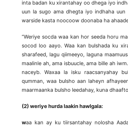
inta badan ku xirantahay oo dhega iyo indh
uun la sugo ama dhegta iyo indhaha uun lo
warside kasta noocoow doonaba ha ahaade
“Weriye socda waa kan hor seeda horu ma
socod loo aayo. Waa kan bulshada ku xira
sharafeed, lagu qiimeeyo, laguna maamuus
maalinle ah, ama isbuucle, ama bille ah i
naceyb. Waxaa la isku raacsanyahay bu
qumman, waa bulsho aan laheyn afhayeen
maarmaanka bulsho leedahay, kuna dhaaft
(2) weriye hurda laakin hawlgala:
w
aa kan ay ku tiirsantahay nolosha Aadan