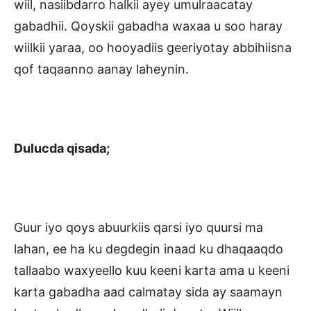
wiil, nasiibdarro halkii ayey umulraacatay
gabadhii. Qoyskii gabadha waxaa u soo haray
wiilkii yaraa, oo hooyadiis geeriyotay abbihiisna
qof taqaanno aanay laheynin.
Dulucda qisada;
Guur iyo qoys abuurkiis qarsi iyo quursi ma
lahan, ee ha ku degdegin inaad ku dhaqaaqdo
tallaabo waxyeello kuu keeni karta ama u keeni
karta gabadha aad calmatay sida ay saamayn