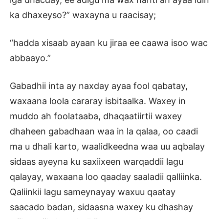
ka dhaxeyso?” waxayna u raacisay;
“hadda xisaab ayaan ku jiraa ee caawa isoo wac
abbaayo.”
Gabadhii inta ay naxday ayaa fool qabatay,
waxaana loola cararay isbitaalka. Waxey in
muddo ah foolataaba, dhaqaatiirtii waxey
dhaheen gabadhaan waa in la qalaa, oo caadi
ma u dhali karto, waalidkeedna waa uu aqbalay
sidaas ayeyna ku saxiixeen warqaddii lagu
qalayay, waxaana loo qaaday saaladii qalliinka.
Qaliinkii lagu sameynayay waxuu qaatay
saacado badan, sidaasna waxey ku dhashay