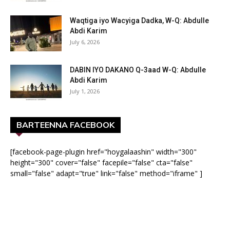
Waqtiga iyo Wacyiga Dadka, W-Q: Abdulle
Abdi Karim
July 6, 2026
DABIN IYO DAKANO Q-3aad W-Q: Abdulle
Abdi Karim
July 1, 2026
BARTEENNA FACEBOOK
[facebook-page-plugin href="hoygalaashin" width="300"
height="300" cover="false" facepile="false" cta="false"
small="false" adapt="true" link="false" method="iframe" ]