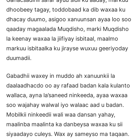
dhoobeey tagay, toddobaad ka dib waxaa ku
dhacay duumo, asigoo xanuunsan ayaa loo soo
qaaday magaalada Muqdisho, marki Muqdisho
la keenay waxaa la jiifiyay isbitaal, maalmo
markuu isbitaalka ku jirayse wuxuu geeriyoday
duumadii.
Gabadhii waxey in muddo ah xanuunkii la
daalaadhacdo oo ay rafaad badan kala kulanto
wallaca, ayna la’saneed ninkeeda, ayaa waxaa
soo wajahay walwal iyo walaac aad u badan.
Mobilkii ninkeedii wali waa dansan yahay,
maalinba maalinta ka danbeysa waxaa ku sii
siyaadayo culeys. Wax ay sameyso ma taqaan.