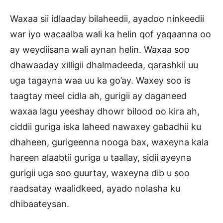
Waxaa sii idlaaday bilaheedii, ayadoo ninkeedii
war iyo wacaalba wali ka helin qof yaqaanna oo
ay weydiisana wali aynan helin. Waxaa soo
dhawaaday xilligii dhalmadeeda, qarashkii uu
uga tagayna waa uu ka go’ay. Waxey soo is
taagtay meel cidla ah, gurigii ay daganeed
waxaa lagu yeeshay dhowr bilood oo kira ah,
ciddii guriga iska laheed nawaxey gabadhii ku
dhaheen, gurigeenna nooga bax, waxeyna kala
hareen alaabtii guriga u taallay, sidii ayeyna
gurigii uga soo guurtay, waxeyna dib u soo
raadsatay waalidkeed, ayado nolasha ku
dhibaateysan.