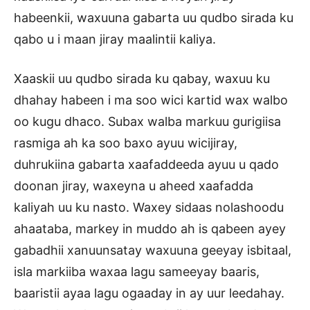
habeenkii, waxuuna gabarta uu qudbo sirada ku
qabo u i maan jiray maalintii kaliya.
Xaaskii uu qudbo sirada ku qabay, waxuu ku
dhahay habeen i ma soo wici kartid wax walbo
oo kugu dhaco. Subax walba markuu gurigiisa
rasmiga ah ka soo baxo ayuu wicijiray,
duhrukiina gabarta xaafaddeeda ayuu u qado
doonan jiray, waxeyna u aheed xaafadda
kaliyah uu ku nasto. Waxey sidaas nolashoodu
ahaataba, markey in muddo ah is qabeen ayey
gabadhii xanuunsatay waxuuna geeyay isbitaal,
isla markiiba waxaa lagu sameeyay baaris,
baaristii ayaa lagu ogaaday in ay uur leedahay.