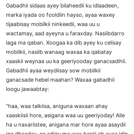
Gabadhii sidaas ayey bilaheedii ku idlaadeen,
marka iyada oo fooldiin hayso, ayaa waxey
tijaabisay mobilkii ninkeedii, waa uu u
wactamay, aad ayeyna u faraxday. Nasiibdarro
laga ma qaban. Xoogaa ka dib ayey ku celisay
mobilkii, nasiib wanaag waxaa ka qabatay
xaaskii weynaa uu ka geeriyooday ganacsadihii.
Gabadhii ayaa weydiisay sow mobilkii
ganacsade hebel maahan? Waxaa gabadhii
loogu jawaabtay:
“haa, waa talkiisa, aniguna waxaan ahay
xaaskiisii hore, asigana waa uu geeriyoday! Alle
ha u naxariistee, anigana mar hore ayaa asaydii
iga dhacday, ee adigu ma wax hanti ah ayaa idin