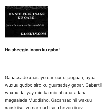
Ha sheegin inaan ku qabo!
Ganacsade xaas iyo carruur u joogaan, ayaa
wuxuu qudbo siro ku guursaday gabar. Gabartii
waxuu dajiyay mid ka mid ah xaafadaha
magaalada Muqdisho. Gacansadihii waxuu
xaaskiisa iyo carruurtiisa u hoyan jiray