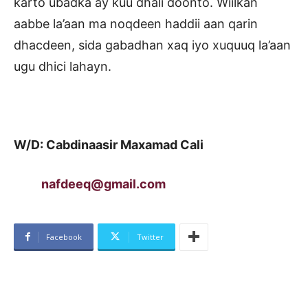
karto ubadka ay kuu dhali doonto. Wiilkan
aabbe la’aan ma noqdeen haddii aan qarin
dhacdeen, sida gabadhan xaq iyo xuquuq la’aan
ugu dhici lahayn.
W/D: Cabdinaasir Maxamad Cali
nafdeeq@gmail.com
Facebook
Twitter