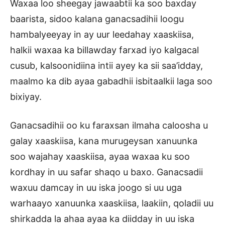
Waxaa loo sheegay jawaabtii ka soo baxday
baarista, sidoo kalana ganacsadihii loogu
hambalyeeyay in ay uur leedahay xaaskiisa,
halkii waxaa ka billawday farxad iyo kalgacal
cusub, kalsoonidiina intii ayey ka sii saa’idday,
maalmo ka dib ayaa gabadhii isbitaalkii laga soo
bixiyay.
Ganacsadihii oo ku faraxsan ilmaha caloosha u
galay xaaskiisa, kana murugeysan xanuunka
soo wajahay xaaskiisa, ayaa waxaa ku soo
kordhay in uu safar shaqo u baxo. Ganacsadii
waxuu damcay in uu iska joogo si uu uga
warhaayo xanuunka xaaskiisa, laakiin, qoladii uu
shirkadda la ahaa ayaa ka diidday in uu iska