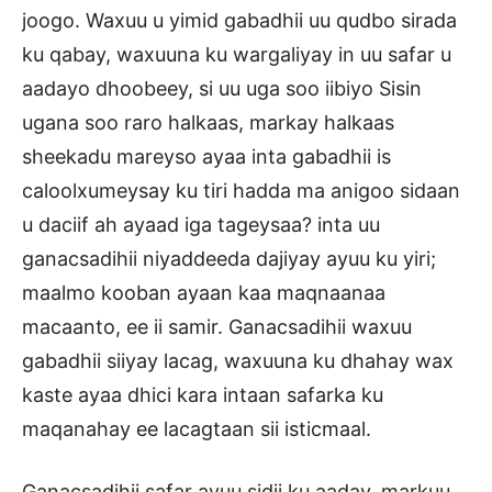
joogo. Waxuu u yimid gabadhii uu qudbo sirada
ku qabay, waxuuna ku wargaliyay in uu safar u
aadayo dhoobeey, si uu uga soo iibiyo Sisin
ugana soo raro halkaas, markay halkaas
sheekadu mareyso ayaa inta gabadhii is
caloolxumeysay ku tiri hadda ma anigoo sidaan
u daciif ah ayaad iga tageysaa? inta uu
ganacsadihii niyaddeeda dajiyay ayuu ku yiri;
maalmo kooban ayaan kaa maqnaanaa
macaanto, ee ii samir. Ganacsadihii waxuu
gabadhii siiyay lacag, waxuuna ku dhahay wax
kaste ayaa dhici kara intaan safarka ku
maqanahay ee lacagtaan sii isticmaal.
Ganacsadihii safar ayuu sidii ku aaday, markuu