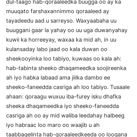
dul-taago hab-qoraaleedka buugga oo ay ka
muuqato farshaxannimmo qoraaleed ay
tayadeedu aad u sarreyso. Waxyaabaha uu
buuggani gaar la yahay oo uu uga duwanyahay
kuwii ka horreeyay, waxaa ka mid ah, in uu
kulansaday labo jaad oo kala duwan oo
sheekooyinka loo tabiyo, kuwaas oo kala ah:
hab-tabinta sheeko dhaqameedka soojireenka
ah iyo habka labaad ama jiilka dambo ee
sheeko-faneedda casriga ah loo tabiyo. Tusaale
ahaan: qoraagu wuxuu iba-furey isku dhafka
sheeka dhaqameedka iyo sheeko-faneedda
casriga ah oo ay mid waliba leedahay halbeeg
iyo habraac loo maro oo waajib u ah
taabbagelinta hab-qoraaleedkeeda oo loogana