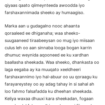
qiyaas qaato qiimeynteeda awoodda iyo
farshaxannimada sheeko ay humaagiso.
Marka aan u gudagalno nooc ahaanta
qoraaleed ee dhiganaha; waa sheeko-
suugaaneed tiraabeeysan oo mug iyo miisaan
culus leh oo aan sinnaba looga bogan karrin
dhumuc weynida aqooneed ee ku xardhan
baallasha sheekada. Waa sheeko, dhankasta oo
laga eegaba ay ka muuqato xeeldheeri
farshaxannimo iyo hal-abuur oo uu qoraagu ku
farayareystey oo ay adag tahay in si sahal ah
loo fahmo falsafadda ku dheehan sheekada.
Keliya waxaa dhuuxi kara sheekadan, fogaan