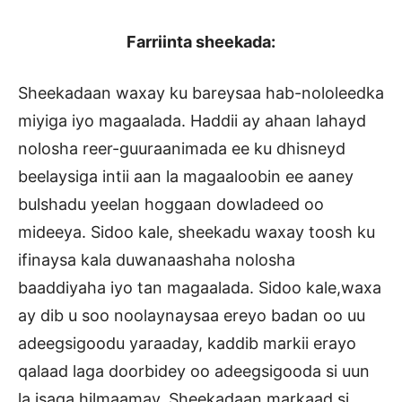
Farriinta sheekada:
Sheekadaan waxay ku bareysaa hab-nololeedka
miyiga iyo magaalada. Haddii ay ahaan lahayd
nolosha reer-guuraanimada ee ku dhisneyd
beelaysiga intii aan la magaaloobin ee aaney
bulshadu yeelan hoggaan dowladeed oo
mideeya. Sidoo kale, sheekadu waxay toosh ku
ifinaysa kala duwanaashaha nolosha
baaddiyaha iyo tan magaalada. Sidoo kale,waxa
ay dib u soo noolaynaysaa ereyo badan oo uu
adeegsigoodu yaraaday, kaddib markii erayo
qalaad laga doorbidey oo adeegsigooda si uun
la isaga hilmaamay. Sheekadaan markaad si