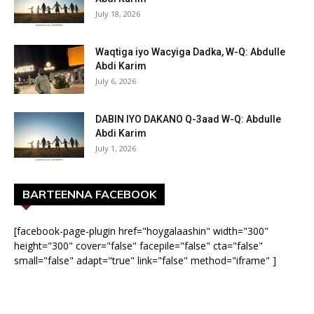
July 18, 2026
Waqtiga iyo Wacyiga Dadka, W-Q: Abdulle
Abdi Karim
July 6, 2026
DABIN IYO DAKANO Q-3aad W-Q: Abdulle
Abdi Karim
July 1, 2026
BARTEENNA FACEBOOK
[facebook-page-plugin href="hoygalaashin" width="300"
height="300" cover="false" facepile="false" cta="false"
small="false" adapt="true" link="false" method="iframe" ]