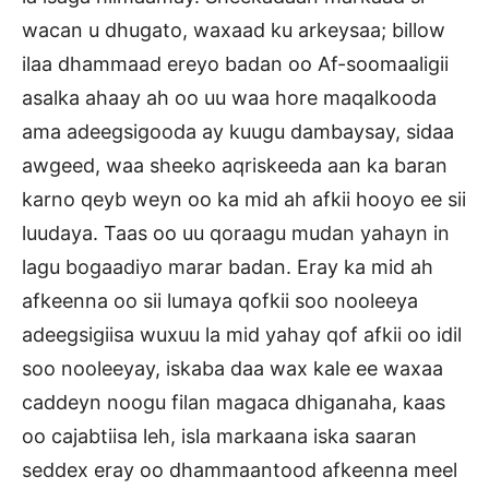
wacan u dhugato, waxaad ku arkeysaa; billow
ilaa dhammaad ereyo badan oo Af-soomaaligii
asalka ahaay ah oo uu waa hore maqalkooda
ama adeegsigooda ay kuugu dambaysay, sidaa
awgeed, waa sheeko aqriskeeda aan ka baran
karno qeyb weyn oo ka mid ah afkii hooyo ee sii
luudaya. Taas oo uu qoraagu mudan yahayn in
lagu bogaadiyo marar badan. Eray ka mid ah
afkeenna oo sii lumaya qofkii soo nooleeya
adeegsigiisa wuxuu la mid yahay qof afkii oo idil
soo nooleeyay, iskaba daa wax kale ee waxaa
caddeyn noogu filan magaca dhiganaha, kaas
oo cajabtiisa leh, isla markaana iska saaran
seddex eray oo dhammaantood afkeenna meel