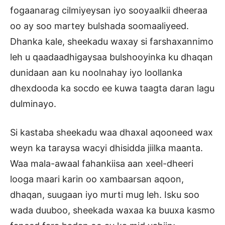
fogaanarag cilmiyeysan iyo sooyaalkii dheeraa
oo ay soo martey bulshada soomaaliyeed.
Dhanka kale, sheekadu waxay si farshaxannimo
leh u qaadaadhigaysaa bulshooyinka ku dhaqan
dunidaan aan ku noolnahay iyo loollanka
dhexdooda ka socdo ee kuwa taagta daran lagu
dulminayo.
Si kastaba sheekadu waa dhaxal aqooneed wax
weyn ka taraysa wacyi dhisidda jiilka maanta.
Waa mala-awaal fahankiisa aan xeel-dheeri
looga maari karin oo xambaarsan aqoon,
dhaqan, suugaan iyo murti mug leh. Isku soo
wada duuboo, sheekada waxaa ka buuxa kasmo