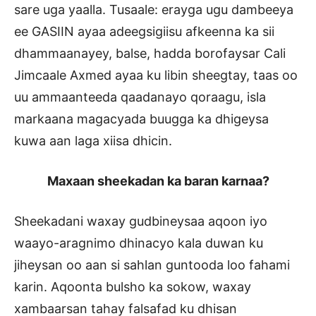
sare uga yaalla. Tusaale: erayga ugu dambeeya
ee GASIIN ayaa adeegsigiisu afkeenna ka sii
dhammaanayey, balse, hadda borofaysar Cali
Jimcaale Axmed ayaa ku libin sheegtay, taas oo
uu ammaanteeda qaadanayo qoraagu, isla
markaana magacyada buugga ka dhigeysa
kuwa aan laga xiisa dhicin.
Maxaan sheekadan ka baran karnaa?
Sheekadani waxay gudbineysaa aqoon iyo
waayo-aragnimo dhinacyo kala duwan ku
jiheysan oo aan si sahlan guntooda loo fahami
karin. Aqoonta bulsho ka sokow, waxay
xambaarsan tahay falsafad ku dhisan