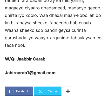
faneed fara badan oo ay ka mid yahiin;
magacyo ciyaaro dhaqameed, magacyo geedo,
dhirta iyo xoolo. Waa dhaxal maan-kobc leh oo
ku biiranaysa sheeko-faneedda hab cusub.
Waana sheeko soo bandhigeysa curinta
garashada iyo waayo-arganimo tabaalaysan ee
faca nool.
W/Q: Jaabbir Carab
Jabircarab1@gmail.com
Facebook
Twitter