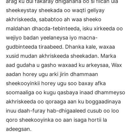
arag ku dul fakaray dhiganaha oo si fiican ula
sheekeystay sheekada oo waqti geliyay
akhriskeeda, sababtoo ah waa sheeko
maldahan dhacda-tebinteeda, isku xirkeeda oo
wejiyo badan yeelaneysa iyo macna-
gudbinteeda tiraabeed. Dhanka kale, waxaa
xusid mudan akhriskeeda sheekadan. Marka
aad gudaha u gasho waxaad ku arkeysaa, Wax
aadan horey ugu arki jirin dhammaan
sheekooyinkii horey ugu soo baxay afka
soomaaliga oo kugu qasbaya inaad dhammeyso
akhriskeeda oo qoraaga aan ku boggaadinaya
inuu daah-furay hab-dhigaaleed cusub oo loo
qoro sheekooyinka oo aan isaga hortii la
adeegsan.