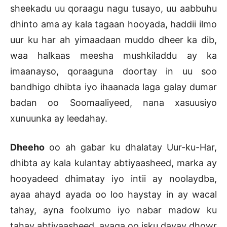
sheekadu uu qoraagu nagu tusayo, uu aabbuhu
dhinto ama ay kala tagaan hooyada, haddii ilmo
uur ku har ah yimaadaan muddo dheer ka dib,
waa halkaas meesha mushkiladdu ay ka
imaanayso, qoraaguna doortay in uu soo
bandhigo dhibta iyo ihaanada laga galay dumar
badan oo Soomaaliyeed, nana xasuusiyo
xunuunka ay leedahay.
Dheeho
oo ah gabar ku dhalatay Uur-ku-Har,
dhibta ay kala kulantay abtiyaasheed, marka ay
hooyadeed dhimatay iyo intii ay noolaydba,
ayaa ahayd ayada oo loo haystay in ay wacal
tahay, ayna foolxumo iyo nabar madow ku
tahay abtiyaasheed, ayaga oo isku dayay dhowr