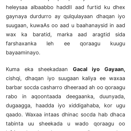
heleysaa albaabbo haddII aad furtid ku dhex
gaynaya durdurro ay qulqulayaan dhaqan iyo
suugaan, kuwaAs oo aad u baahanaysid in aad
wax ka baratid, marka aad aragtid sida
farshaxanka leh ee qoraagu kuugu
bayaaminayo.
Kuma eka sheekadaan
Gacal iyo Gayaan,
cishqi, dhaqan iyo suugaan kaliya ee waxaa
barbar socda casharro dheeraad ah oo qoraagu
rabo in aqoontaada deegaanka, duunyada,
dugaagga, haadda iyo xiddigahaba, kor ugu
qaado. Waxaa intaas dhinac socda hab dhaca
tabinta uu sheekada u wado qoraagu oo