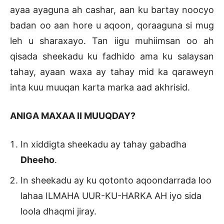
ayaa ayaguna ah cashar, aan ku bartay noocyo
badan oo aan hore u aqoon, qoraaguna si mug
leh u sharaxayo. Tan iigu muhiimsan oo ah
qisada sheekadu ku fadhido ama ku salaysan
tahay, ayaan waxa ay tahay mid ka qaraweyn
inta kuu muuqan karta marka aad akhrisid.
ANIGA MAXAA II MUUQDAY?
In xiddigta sheekadu ay tahay gabadha
Dheeho
.
In sheekadu ay ku qotonto aqoondarrada loo
lahaa ILMAHA UUR-KU-HARKA AH iyo sida
loola dhaqmi jiray.