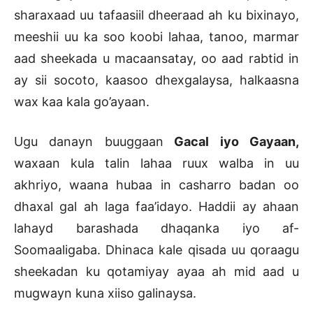
sharaxaad uu tafaasiil dheeraad ah ku bixinayo,
meeshii uu ka soo koobi lahaa, tanoo, marmar
aad sheekada u macaansatay, oo aad rabtid in
ay sii socoto, kaasoo dhexgalaysa, halkaasna
wax kaa kala go’ayaan.
Ugu danayn buuggaan
Gacal iyo Gayaan,
waxaan kula talin lahaa ruux walba in uu
akhriyo, waana hubaa in casharro badan oo
dhaxal gal ah laga faa’idayo. Haddii ay ahaan
lahayd barashada dhaqanka iyo af-
Soomaaligaba. Dhinaca kale qisada uu qoraagu
sheekadan ku qotamiyay ayaa ah mid aad u
mugwayn kuna xiiso galinaysa.