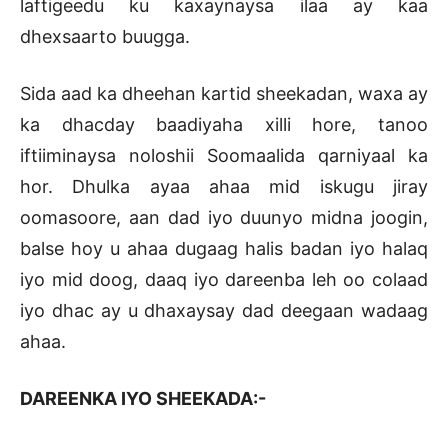
laftigeedu ku kaxaynaysa ilaa ay kaa
dhexsaarto buugga.
Sida aad ka dheehan kartid sheekadan, waxa ay
ka dhacday baadiyaha xilli hore, tanoo
iftiiminaysa noloshii Soomaalida qarniyaal ka
hor. Dhulka ayaa ahaa mid iskugu jiray
oomasoore, aan dad iyo duunyo midna joogin,
balse hoy u ahaa dugaag halis badan iyo halaq
iyo mid doog, daaq iyo dareenba leh oo colaad
iyo dhac ay u dhaxaysay dad deegaan wadaag
ahaa.
DAREENKA IYO SHEEKADA:-