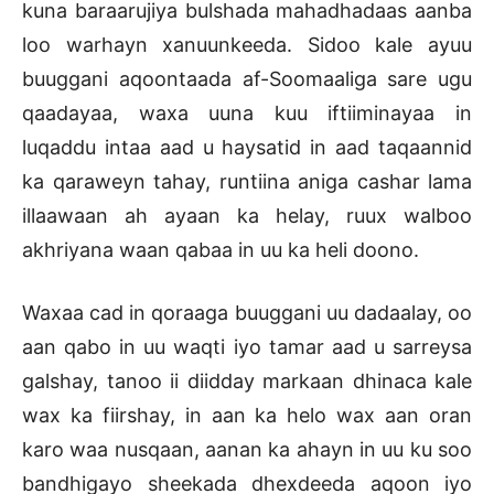
kuna baraarujiya bulshada mahadhadaas aanba
loo warhayn xanuunkeeda. Sidoo kale ayuu
buuggani aqoontaada af-Soomaaliga sare ugu
qaadayaa, waxa uuna kuu iftiiminayaa in
luqaddu intaa aad u haysatid in aad taqaannid
ka qaraweyn tahay, runtiina aniga cashar lama
illaawaan ah ayaan ka helay, ruux walboo
akhriyana waan qabaa in uu ka heli doono.
Waxaa cad in qoraaga buuggani uu dadaalay, oo
aan qabo in uu waqti iyo tamar aad u sarreysa
galshay, tanoo ii diidday markaan dhinaca kale
wax ka fiirshay, in aan ka helo wax aan oran
karo waa nusqaan, aanan ka ahayn in uu ku soo
bandhigayo sheekada dhexdeeda aqoon iyo