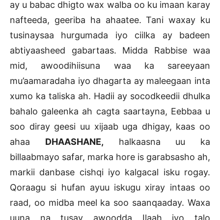
ay u babac dhigto wax walba oo ku imaan karay
nafteeda, geeriba ha ahaatee. Tani waxay ku
tusinaysaa hurgumada iyo ciilka ay badeen
abtiyaasheed gabartaas. Midda Rabbise waa
mid, awoodihiisuna waa ka sareeyaan
mu’aamaradaha iyo dhagarta ay maleegaan inta
xumo ka taliska ah. Hadii ay socodkeedii dhulka
bahalo galeenka ah cagta saartayna, Eebbaa u
soo diray geesi uu xijaab uga dhigay, kaas oo
ahaa
DHAASHANE,
halkaasna uu ka
billaabmayo safar, marka hore is garabsasho ah,
markii danbase cishqi iyo kalgacal isku rogay.
Qoraagu si hufan ayuu iskugu xiray intaas oo
raad, oo midba meel ka soo saanqaaday. Waxa
uuna na tusay awoodda Ilaah iyo talo