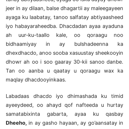
jeer in ay dilaan, balse dhagartii ay maleegayeen
ayaga ku laabatay, tanoo salfatay abtiyaasheed
iyo habayaraheedba. Dhacdadan ayaa ayaduna
ah uur-ku-taallo kale, oo qoraagu noo
bidhaamiyay in ay bulshadeenna ka
dhexdhacdo, anoo sooba xasuustay sheekooyin
dhowr ah oo i soo gaaray 30-kii sanoo danbe.
Tan oo aanba u qaatay u qoraagu wax ka
maqlay dhacdooyinkaas.
Labadaas dhacdo iyo dhimashada ku timid
ayeeydeed, oo ahayd qof nafteeda u hurtay
samatabixinta gabarta, ayaa ku qasbay
Dheeho,
in ay gasho hayaan, ay go’aansatay in