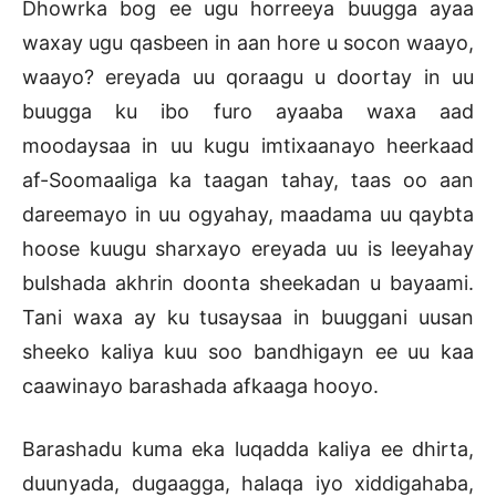
Dhowrka bog ee ugu horreeya buugga ayaa
waxay ugu qasbeen in aan hore u socon waayo,
waayo? ereyada uu qoraagu u doortay in uu
buugga ku ibo furo ayaaba waxa aad
moodaysaa in uu kugu imtixaanayo heerkaad
af-Soomaaliga ka taagan tahay, taas oo aan
dareemayo in uu ogyahay, maadama uu qaybta
hoose kuugu sharxayo ereyada uu is leeyahay
bulshada akhrin doonta sheekadan u bayaami.
Tani waxa ay ku tusaysaa in buuggani uusan
sheeko kaliya kuu soo bandhigayn ee uu kaa
caawinayo barashada afkaaga hooyo.
Barashadu kuma eka luqadda kaliya ee dhirta,
duunyada, dugaagga, halaqa iyo xiddigahaba,