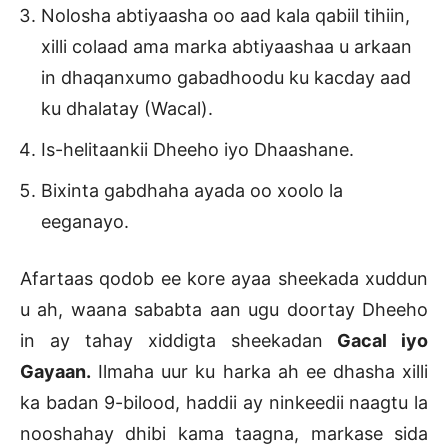
Nolosha abtiyaasha oo aad kala qabiil tihiin,
xilli colaad ama marka abtiyaashaa u arkaan
in dhaqanxumo gabadhoodu ku kacday aad
ku dhalatay (Wacal).
Is-helitaankii Dheeho iyo Dhaashane.
Bixinta gabdhaha ayada oo xoolo la
eeganayo.
Afartaas qodob ee kore ayaa sheekada xuddun
u ah, waana sababta aan ugu doortay Dheeho
in ay tahay xiddigta sheekadan
Gacal iyo
Gayaan.
Ilmaha uur ku harka ah ee dhasha xilli
ka badan 9-bilood, haddii ay ninkeedii naagtu la
nooshahay dhibi kama taagna, markase sida