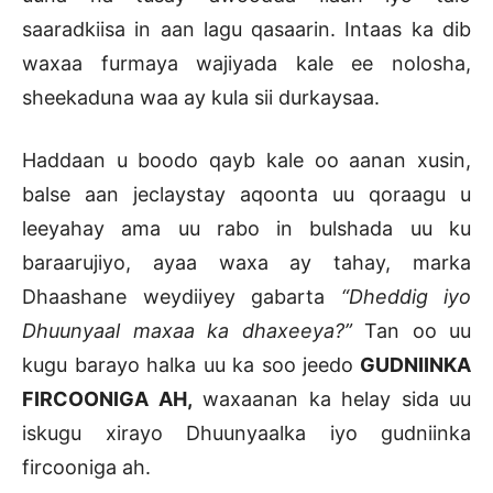
saaradkiisa in aan lagu qasaarin. Intaas ka dib
waxaa furmaya wajiyada kale ee nolosha,
sheekaduna waa ay kula sii durkaysaa.
Haddaan u boodo qayb kale oo aanan xusin,
balse aan jeclaystay aqoonta uu qoraagu u
leeyahay ama uu rabo in bulshada uu ku
baraarujiyo, ayaa waxa ay tahay, marka
Dhaashane weydiiyey gabarta
“Dheddig iyo
Dhuunyaal maxaa ka dhaxeeya?”
Tan oo uu
kugu barayo halka uu ka soo jeedo
GUDNIINKA
FIRCOONIGA AH,
waxaanan ka helay sida uu
iskugu xirayo Dhuunyaalka iyo gudniinka
fircooniga ah.