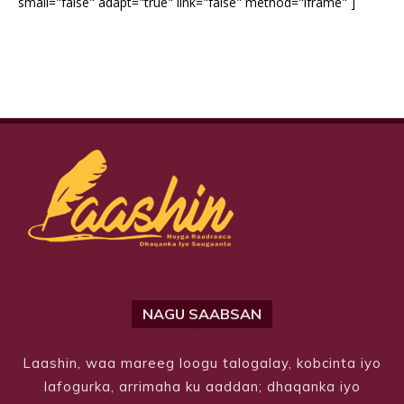
small="false" adapt="true" link="false" method="iframe" ]
NAGU SAABSAN
Laashin, waa mareeg loogu talogalay, kobcinta iyo
lafogurka, arrimaha ku aaddan; dhaqanka iyo