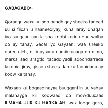
GABAGABO:-
Qoraagu waxa uu soo bandhigay sheeko faneed
uu si fiican u haaneediyay, kuna laray dhaqan
iyo suugaan aan la soo koobi karin nooc walba
oo ay tahay. Gacal iyo Gayaan, waa sheeko
dareen leh, diirinaysana damiirkaaaga qofnimo,
marka aad aragtid tacaddiyadii aqoondarrada
ku dhici jiray, qisada sheekadan ku fadhidana ay
koow ka tahay.
Waxaan ku bogaadinayaa buuggani in uu yahay
malahayga kii koowaad oo mowduucaas
ILMAHA UUR KU HARKA AH,
wax looga qoro,