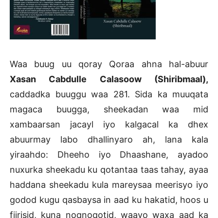
Waa buug uu qoray Qoraa ahna hal-abuur
Xasan Cabdulle Calasoow (Shiribmaal),
caddadka buuggu waa 281. Sida ka muuqata
magaca buugga, sheekadan waa mid
xambaarsan jacayl iyo kalgacal ka dhex
abuurmay labo dhallinyaro ah, lana kala
yiraahdo: Dheeho iyo Dhaashane, ayadoo
nuxurka sheekadu ku qotantaa taas tahay, ayaa
haddana sheekadu kula mareysaa meerisyo iyo
godod kugu qasbaysa in aad ku hakatid, hoos u
fiirisid, kuna noqnoqotid, waayo waxa aad ka