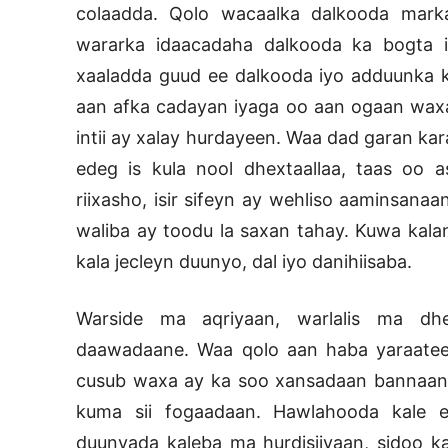
colaadda. Qolo wacaalka dalkooda mar
wararka idaacadaha dalkooda ka bogta in
xaaladda guud ee dalkooda iyo adduunka k
aan afka cadayan iyaga oo aan ogaan waxa
intii ay xalay hurdayeen. Waa dad garan k
edeg is kula nool dhextaallaa, taas oo 
riixasho, isir sifeyn ay wehliso aaminsana
waliba ay toodu la saxan tahay. Kuwa kal
kala jecleyn duunyo, dal iyo danihiisaba.
Warside ma aqriyaan, warlalis ma dh
daawadaane. Waa qolo aan haba yaraatee
cusub waxa ay ka soo xansadaan bannaank
kuma sii fogaadaan. Hawlahooda kale e
duunyada kaleba ma hurdisiiyaan, sidoo k