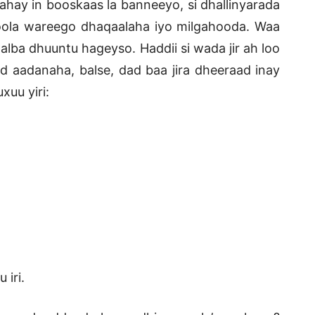
ahay in booskaas la banneeyo, si dhallinyarada
loola wareego dhaqaalaha iyo milgahooda. Waa
alba dhuuntu hageyso. Haddii si wada jir ah loo
 aadanaha, balse, dad baa jira dheeraad inay
xuu yiri:
 iri.