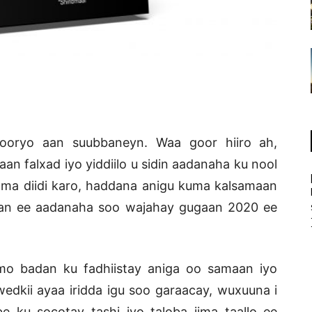
ooryo aan suubbaneyn. Waa goor hiiro ah,
an falxad iyo yiddiilo u sidin aadanaha ku nool
ma diidi karo, haddana anigu kuma kalsamaan
ogan ee aadanaha soo wajahay gugaan 2020 ee
mo badan ku fadhiistay aniga oo samaan iyo
dkii ayaa iridda igu soo garaacay, wuxuuna i
e ku socotay tashi iyo taloba iima taallo ee