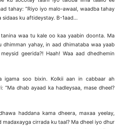
 aad tahay: ”Riyo iyo malo-awaal, waadba tahay
a sidaas ku aftideystay. B-1aad…
tanina waa tu kale oo kaa yaabin doonta. Ma
uu dhimman yahay, in aad dhimataba waa yaab
meysid geerida?! Haah! Waa aad dhedhemin
 igama soo bixin. Kolkii aan in cabbaar ah
i: “Ma dhab ayaad ka hadleysaa, mase dheel?
hawa haddana kama dheera, maxaa yeelay,
id madaxayga cirrada ku taal? Ma dheel iyo dhur