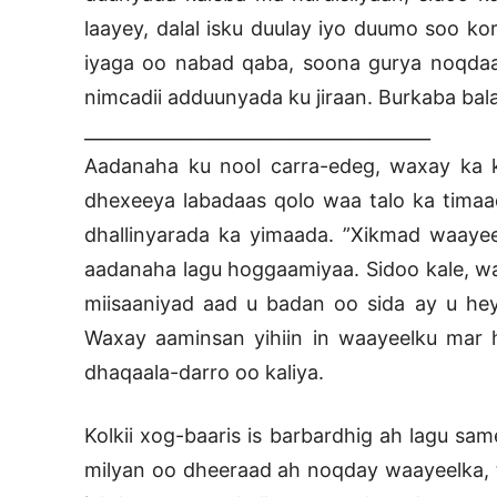
laayey, dalal isku duulay iyo duumo soo k
iyaga oo nabad qaba, soona gurya noqdaa
nimcadii adduunyada ku jiraan. Burkaba ba
_______________________________________
Aadanaha ku nool carra-edeg, waxay ka ko
dhexeeya labadaas qolo waa talo ka timaad
dhallinyarada ka yimaada. ”Xikmad waayee
aadanaha lagu hoggaamiyaa. Sidoo kale, 
miisaaniyad aad u badan oo sida ay u heys
Waxay aaminsan yihiin in waayeelku mar 
dhaqaala-darro oo kaliya.
Kolkii xog-baaris is barbardhig ah lagu sa
milyan oo dheeraad ah noqday waayeelka, 