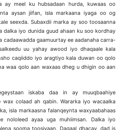
ka ay meel ku hubsadaan hurda, kuwaas oo
ta aysan jiifan, isla markaana iyaga oo og
ale seexda. Subaxdii marka ay soo toosaanna
 dalka iyo dunida guud ahaan ku soo kordhay
ara cadaawadda gaamuurtay ee aadanaha carra-
asalkeedu uu yahay awood iyo dhaqaale kala
ansho caqiiddo iyo aragtiyo kala duwan oo qolo
ana waa qolo aan waxaas dheg u dhigin oo aan
egeystaan iskaba daa in ay muuqbaahiye
 wax colaad ah qabin. Wararka iyo wacaalka
a, isla markaasna falanqeynta waxyaabahaas
e nololeed ayaa uga muhiimsan. Dalka iyo
alena sooma toosiyaan. Dagaal dhacay, dad is