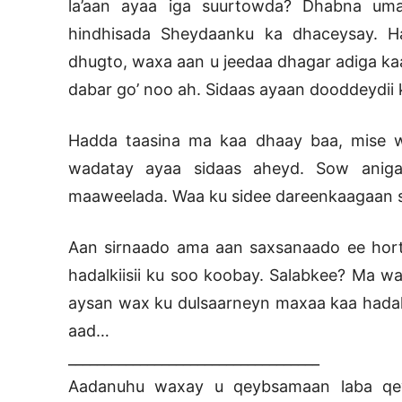
la’aan ayaa iga suurtowda? Dhabna uma
hindhisada Sheydaanku ka dhaceysay. H
dhugto, waxa aan u jeedaa dhagar adiga k
dabar go’ noo ah. Sidaas ayaan dooddeydii 
Hadda taasina ma kaa dhaay baa, mise wa
wadatay ayaa sidaas aheyd. Sow aniga
maaweelada. Waa ku sidee dareenkaagaan 
Aan sirnaado ama aan saxsanaado ee hort
hadalkiisii ku soo koobay. Salabkee? Ma wa
aysan wax ku dulsaarneyn maxaa kaa hadalsi
aad…
___________________________________
Aadanuhu waxay u qeybsamaan laba qeyb