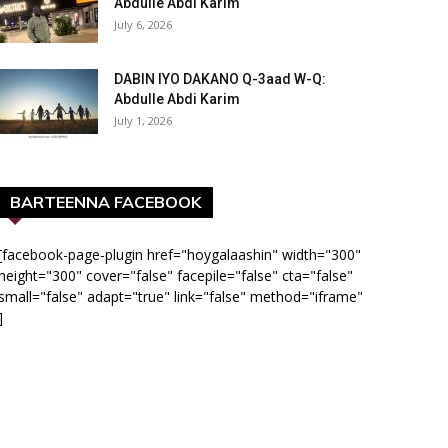
Abdulle Abdi Karim
July 6, 2026
DABIN IYO DAKANO Q-3aad W-Q:
Abdulle Abdi Karim
July 1, 2026
BARTEENNA FACEBOOK
[facebook-page-plugin href="hoygalaashin" width="300"
height="300" cover="false" facepile="false" cta="false"
small="false" adapt="true" link="false" method="iframe"
]