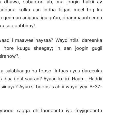
 dhawa, sababtoo ah, ma joogin halkii ay
addana kolka aan indha fiiqan meel fog ku
aa gedman anigana igu go’an, dhammaanteenna
ku soo qabbiray!.
ad i maaweelinaysaa? Waydiintiisi dareenka
 hore kuugu sheegay; in aan joogin gugii
siranow?.
a salabkaagu ha tooso. Intaas ayuu dareenku
x baa i dul saaran? Ayaan ku iri. Haah… Haddii
inaya? Ayuu si boobsiis ah ii waydiiyey. B-37-
ood xagga dhiifoonaanta iyo feyjignaanta