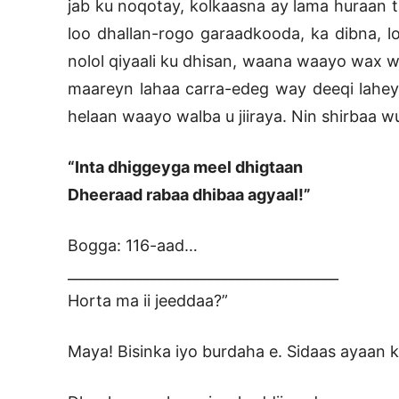
jab ku noqotay, kolkaasna ay lama huraan t
loo dhallan-rogo garaadkooda, ka dibna, 
nolol qiyaali ku dhisan, waana waayo wax w
maareyn lahaa carra-edeg way deeqi laheyd
helaan waayo walba u jiiraya. Nin shirbaa wu
“Inta dhiggeyga meel dhigtaan
Dheeraad rabaa dhibaa agyaal!”
Bogga: 116-aad…
______________________________________
Horta ma ii jeeddaa?”
Maya! Bisinka iyo burdaha e. Sidaas ayaan ku