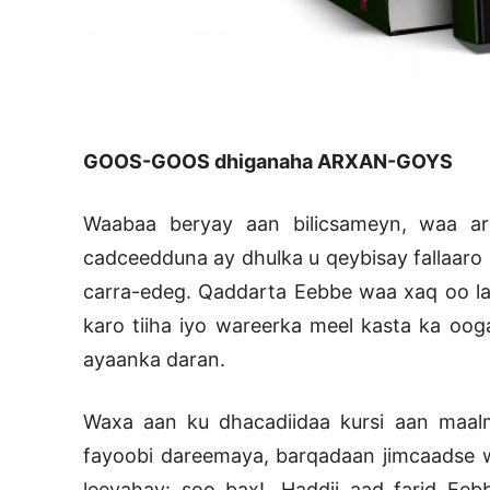
GOOS-GOOS dhiganaha ARXAN-GOYS
Waabaa beryay aan bilicsameyn, waa ar
cadceedduna ay dhulka u qeybisay fallaaro a
carra-edeg. Qaddarta Eebbe waa xaq oo la
karo tiiha iyo wareerka meel kasta ka o
ayaanka daran.
Waxa aan ku dhacadiidaa kursi aan maal
fayoobi dareemaya, barqadaan jimcaadse we
leeyahay: soo bax!. Haddii aad farid Eebb