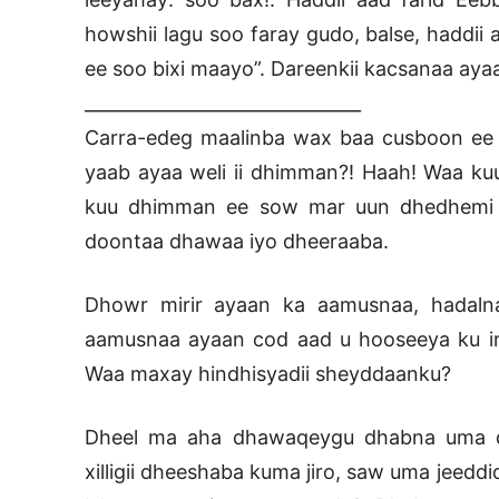
howshii lagu soo faray gudo, balse, haddii
ee soo bixi maayo”. Dareenkii kacsanaa aya
_______________________________
Carra-edeg maalinba wax baa cusboon ee 
yaab ayaa weli ii dhimman?! Haah! Waa k
kuu dhimman ee sow mar uun dhedhemi 
doontaa dhawaa iyo dheeraaba.
Dhowr mirir ayaan ka aamusnaa, hadalna
aamusnaa ayaan cod aad u hooseeya ku ir
Waa maxay hindhisyadii sheyddaanku?
Dheel ma aha dhawaqeygu dhabna uma d
xilligii dheeshaba kuma jiro, saw uma jeedd