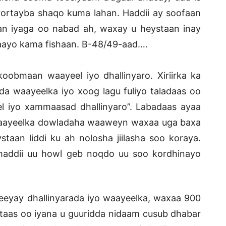
orortayba shaqo kuma lahan. Haddii ay soofaan
n iyaga oo nabad ah, waxay u heystaan inay
laayo kama fishaan. B-48/49-aad….
obmaan waayeel iyo dhallinyaro. Xiriirka ka
a waayeelka iyo xoog lagu fuliyo taladaas oo
l iyo xammaasad dhallinyaro”. Labadaas ayaa
waayeelka dowladaha waaweyn waxaa uga baxa
taan liddi ku ah nolosha jiilasha soo koraya.
haddii uu howl geb noqdo uu soo kordhinayo
meeyay dhallinyarada iyo waayeelka, waxaa 900
taas oo iyana u guuridda nidaam cusub dhabar