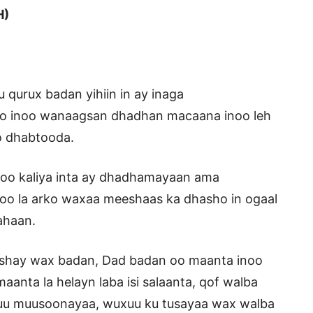
)
 qurux badan yihiin in ay inaga
o inoo wanaagsan dhadhan macaana inoo leh
o dhabtooda.
oo kaliya inta ay dhadhamayaan ama
oo la arko waxaa meeshaas ka dhasho in ogaal
ahaan.
rshay wax badan, Dad badan oo maanta inoo
maanta la helayn laba isi salaanta, qof walba
uu muusoonayaa, wuxuu ku tusayaa wax walba