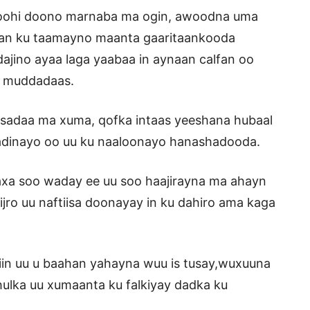
boohi doono marnaba ma ogin, awoodna uma
 aan ku taamayno maanta gaaritaankooda
jino ayaa laga yaabaa in aynaan calfan oo
a muddadaas.
rsadaa ma xuma, qofka intaas yeeshana hubaal
raadinayo oo uu ku naaloonayo hanashadooda.
waxa soo waday ee uu soo haajirayna ma ahayn
ro uu naftiisa doonayay in ku dahiro ama kaga
a iin uu u baahan yahayna wuu is tusay,wuxuuna
dhulka uu xumaanta ku falkiyay dadka ku