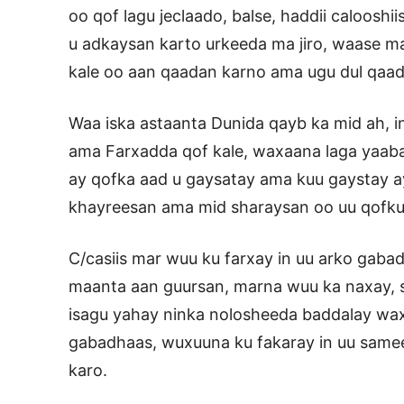
oo qof lagu jeclaado, balse, haddii calooshi
u adkaysan karto urkeeda ma jiro, waase m
kale oo aan qaadan karno ama ugu dul qaad
Waa iska astaanta Dunida qayb ka mid ah, 
ama Farxadda qof kale, waxaana laga yaaba
ay qofka aad u gaysatay ama kuu gaystay a
khayreesan ama mid sharaysan oo uu qofku
C/casiis mar wuu ku farxay in uu arko gab
maanta aan guursan, marna wuu ka naxay, 
isagu yahay ninka nolosheeda baddalay wax
gabadhaas, wuxuuna ku fakaray in uu same
karo.