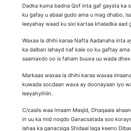
Dadka kuma badna Qof inta gaf gaysta ka sh
ku gafay u abaal gudo ama u mag dhabo, i
leeyahay waad ku sixi kartaa khaladka aad 
Waxaa la dhihi karaa Nafta Aadanaha inta 
ka dalban lahayd naf kale oo ku gaftay ama 
saamaxdo oo is faham buuxa uu wada dhex ma
Markaas waxaa la dhihi karaa waxaa imaana
kuwada socdaan waxa ay doonayaan iyo wa
leeyahyihiin.
C/casiis waa Imaam Masjid, Dhaqaala ahaa
in uu ka mid noqdo Ganacsatada soo koray
lahaa ka ganacsiga Shidaal laga keeno Dib