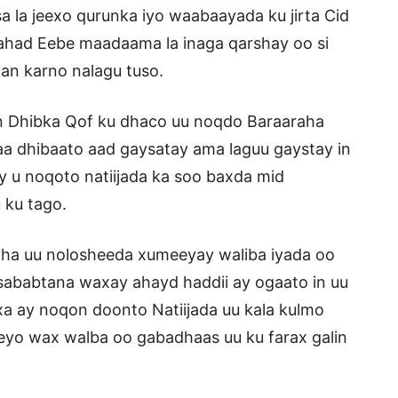
isa la jeexo qurunka iyo waabaayada ku jirta Cid
ahad Eebe maadaama la inaga qarshay oo si
an karno nalagu tuso.
in Dhibka Qof ku dhaco uu noqdo Baraaraha
a dhibaato aad gaysatay ama laguu gaystay in
y u noqoto natiijada ka soo baxda mid
 ku tago.
adha uu nolosheeda xumeeyay waliba iyada oo
sababtana waxay ahayd haddii ay ogaato in uu
a ay noqon doonto Natiijada uu kala kulmo
eyo wax walba oo gabadhaas uu ku farax galin