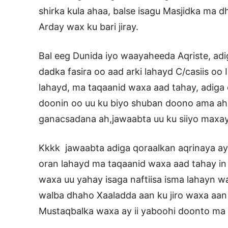
shirka kula ahaa, balse isagu Masjidka ma dh
Arday wax ku bari jiray.
Bal eeg Dunida iyo waayaheeda Aqriste, ad
dadka fasira oo aad arki lahayd C/casiis oo 
lahayd, ma taqaanid waxa aad tahay, adiga o
doonin oo uu ku biyo shuban doono ama a
ganacsadana ah,jawaabta uu ku siiyo maxay
Kkkk jawaabta adiga qoraalkan aqrinaya ay
oran lahayd ma taqaanid waxa aad tahay in
waxa uu yahay isaga naftiisa isma lahayn 
walba dhaho Xaaladda aan ku jiro waxa aan
Mustaqbalka waxa ay ii yaboohi doonto ma o