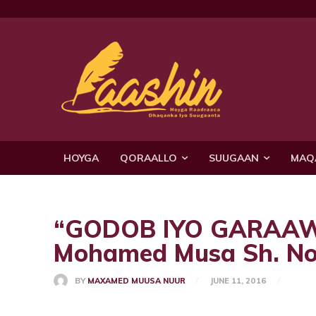
HOYGA
QORAALLO
SUUGAAN
MAQ
“GODOB IYO GARAAW”
Mohamed Musa Sh. No
BY
MAXAMED MUUSA NUUR
JUNE 11, 2016