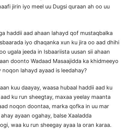
aafi jirin iyo meel uu Dugsi quraan ah oo uu
iga haddii aad ahaan lahayd qof mustaqbalka
Isbaarada iyo dhaqanka xun ku jira oo aad dhihi
o ugala jeeda in Isbaariista uusan sii ahaan
haan doonto Wadaad Masaajidda ka khidmeeyo
 noqon lahayd ayaad is leedahay?
aan kuu daayay, waasa hubaal haddii aad ku
 aad ku run sheegtay, maxaa yeelay maanta
waad noqon doontaa, marka qofka in uu mar
 ahay ayaan ogahay, balse Xaaladda
gi, waa ku run sheegay ayaa la oran karaa.