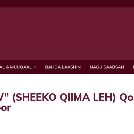
AL & MUUQAAL
BAHDA LAASHIN
NAGU SAABSAN
 (SHEEKO QIIMA LEH) Qor
or