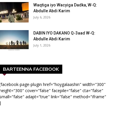
Waqtiga iyo Wacyiga Dadka, W-Q:
Abdulle Abdi Karim
July 6, 2026
DABIN IYO DAKANO Q-3aad W-Q:
Abdulle Abdi Karim
July 1, 2026
BARTEENNA FACEBOOK
[facebook-page-plugin href="hoygalaashin" width="300"
height="300" cover="false" facepile="false" cta="false"
small="false" adapt="true" link="false" method="iframe"
]