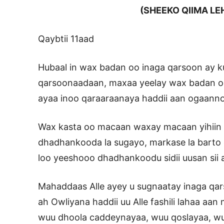
(SHEEKO QIIMA LEH
Qaybtii 11aad
Hubaal in wax badan oo inaga qarsoon ay ku
qarsoonaadaan, maxaa yeelay wax badan o
ayaa inoo qaraaraanaya haddii aan ogaann
Wax kasta oo macaan waxay macaan yihiin 
dhadhankooda la sugayo, markase la barto 
loo yeeshooo dhadhankoodu sidii uusan sii 
Mahaddaas Alle ayey u sugnaatay inaga qa
ah Owliyana haddii uu Alle fashili lahaa aan 
wuu dhoola caddeynayaa, wuu qoslayaa, w