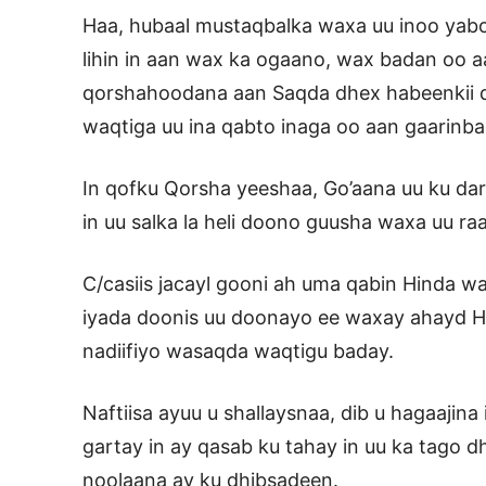
Haa, hubaal mustaqbalka waxa uu inoo ya
lihin in aan wax ka ogaano, wax badan oo
qorshahoodana aan Saqda dhex habeenkii da
waqtiga uu ina qabto inaga oo aan gaarinb
In qofku Qorsha yeeshaa, Go’aana uu ku da
in uu salka la heli doono guusha waxa uu 
C/casiis jacayl gooni ah uma qabin Hinda 
iyada doonis uu doonayo ee waxay ahayd Hij
nadiifiyo wasaqda waqtigu baday.
Naftiisa ayuu u shallaysnaa, dib u hagaajin
gartay in ay qasab ku tahay in uu ka tago 
noolaana ay ku dhibsadeen.