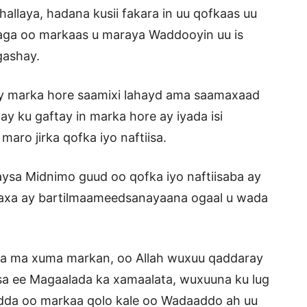
allaya, hadana kusii fakara in uu qofkaas uu
saga oo markaas u maraya Waddooyin uu is
gashay.
ay marka hore saamixi lahayd ama saamaxaad
ay ku gaftay in marka hore ay iyada isi
ro jirka qofka iyo naftiisa.
ysa Midnimo guud oo qofka iyo naftiisaba ay
xa ay bartilmaameedsanayaana ogaal u wada
na ma xuma markan, oo Allah wuxuu qaddaray
sa ee Magaalada ka xamaalata, wuxuuna ku lug
adda oo markaa qolo kale oo Wadaaddo ah uu